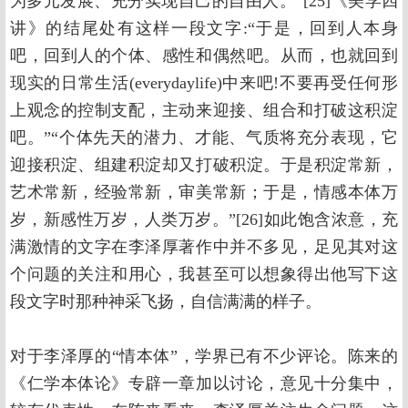
为多元发展、充分实现自己的自由人。”[25]《美学四
讲》的结尾处有这样一段文字:“于是，回到人本身
吧，回到人的个体、感性和偶然吧。从而，也就回到
现实的日常生活(everydaylife)中来吧!不要再受任何形
上观念的控制支配，主动来迎接、组合和打破这积淀
吧。”“个体先天的潜力、才能、气质将充分表现，它
迎接积淀、组建积淀却又打破积淀。于是积淀常新，
艺术常新，经验常新，审美常新；于是，情感本体万
岁，新感性万岁，人类万岁。”[26]如此饱含浓意，充
满激情的文字在李泽厚著作中并不多见，足见其对这
个问题的关注和用心，我甚至可以想象得出他写下这
段文字时那种神采飞扬，自信满满的样子。
对于李泽厚的“情本体”，学界已有不少评论。陈来的
《仁学本体论》专辟一章加以讨论，意见十分集中，