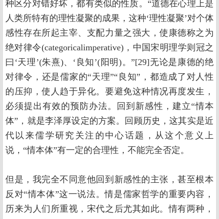
种区分对错好坏，都有类似的性质。“道德在心理上是
人类所特有的理性凝聚的成果，这种‘理性凝聚’对个体
感性存在所起主宰、支配力量之强大，使康德称之为
绝对律令(categoricalimperative)，中国宋明理学则冠之
曰‘天理’(朱熹)、‘良知’(阳明)。”[29]无论是康德的绝
对律令，还是儒家的“天理”“良知”，都造成了对人性
的压抑，使人趋于异化。要避免这种情况再度发生，
必须提出有效的预防办法。回到新感性，建立“情本
体”，就是李泽厚设定的方案。回顾历史，这其实是近
代以来儒学研究关注的中心话题，从这个意义上
说，“情本体”有一定的合理性，不能完全否定。
但是，我完全不同意他回到新感性的主张，甚至根本
反对“情本体”这一说法。情是儒家哲学的重要内容，
历来为人们所重视，宋代之后尤其如此。情有两种，