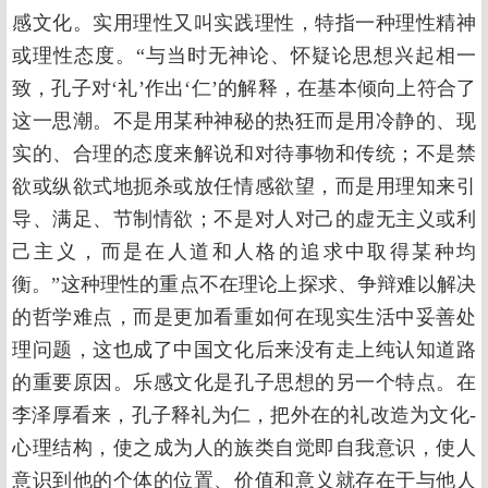
感文化。实用理性又叫实践理性，特指一种理性精神
或理性态度。“与当时无神论、怀疑论思想兴起相一
致，孔子对‘礼’作出‘仁’的解释，在基本倾向上符合了
这一思潮。不是用某种神秘的热狂而是用冷静的、现
实的、合理的态度来解说和对待事物和传统；不是禁
欲或纵欲式地扼杀或放任情感欲望，而是用理知来引
导、满足、节制情欲；不是对人对己的虚无主义或利
己主义，而是在人道和人格的追求中取得某种均
衡。”这种理性的重点不在理论上探求、争辩难以解决
的哲学难点，而是更加看重如何在现实生活中妥善处
理问题，这也成了中国文化后来没有走上纯认知道路
的重要原因。乐感文化是孔子思想的另一个特点。在
李泽厚看来，孔子释礼为仁，把外在的礼改造为文化-
心理结构，使之成为人的族类自觉即自我意识，使人
意识到他的个体的位置、价值和意义就存在于与他人