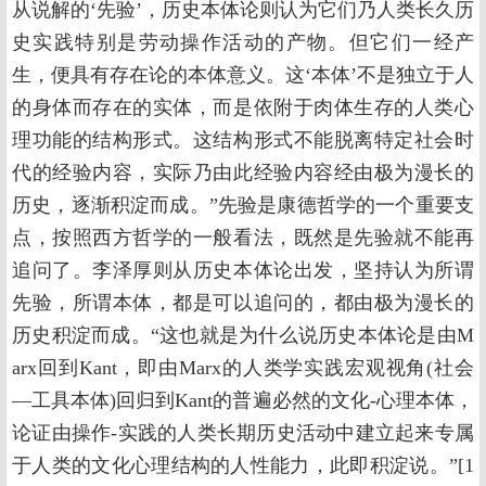
从说解的‘先验’，历史本体论则认为它们乃人类长久历
史实践特别是劳动操作活动的产物。但它们一经产
生，便具有存在论的本体意义。这‘本体’不是独立于人
的身体而存在的实体，而是依附于肉体生存的人类心
理功能的结构形式。这结构形式不能脱离特定社会时
代的经验内容，实际乃由此经验内容经由极为漫长的
历史，逐渐积淀而成。”先验是康德哲学的一个重要支
点，按照西方哲学的一般看法，既然是先验就不能再
追问了。李泽厚则从历史本体论出发，坚持认为所谓
先验，所谓本体，都是可以追问的，都由极为漫长的
历史积淀而成。“这也就是为什么说历史本体论是由M
arx回到Kant，即由Marx的人类学实践宏观视角(社会
—工具本体)回归到Kant的普遍必然的文化-心理本体，
论证由操作-实践的人类长期历史活动中建立起来专属
于人类的文化心理结构的人性能力，此即积淀说。”[1