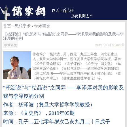
首页
›
思想学术
›
学术研究
【杨泽波】“积淀说”与“结晶说”之同异——李泽厚对我的影响及我与李
泽厚的分别
学术研究
2019-10-21 00:02:06
作者简介：杨泽波，男，西元一九五三年生，河北石家庄
人，复旦大学哲学博士。现任复旦大学哲学学院教授。著有
《孟子性善论研究》《孟子评传》《孟子与中国文化》《牟
宗三三系论论衡》《贡献与终结——牟宗三儒学思想研究》
《焦点的澄明——牟宗三儒学思想中的几个核心问题》《走
下神坛的牟宗三》《儒家生生伦理学引论》等。
“积淀说”与“结晶说”之同异——李泽厚对我的影响及
我与李泽厚的分别
作者：杨泽波（复旦大学哲学学院教授）
来源：《文史哲》，2019年05期
时间：孔子二五七零年岁次己亥九月二十日戊子