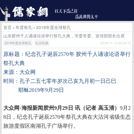
首页
›
年度祭孔
›
2019年度全球祭孔
山东胶州千人诵读论语举行祭孔大典，市委常委、宣传部部长出席
2019年度全球祭孔
礼仪祀典
2019-11-15 00:04:10
原标题：纪念孔子诞辰
2570
年 胶州千人诵读论语举行
祭孔大典
来源：大众网
时间：孔子二五七零年岁次己亥九月初一日己巳
耶稣2019年9月2
9日
大众网·海报新闻胶州9月29日
讯
（记者
高玉清）
9月2
8日，纪念孔子诞辰2570年祭孔大典在大沽河省级生态
旅游度假区南湖孔子广场举行。