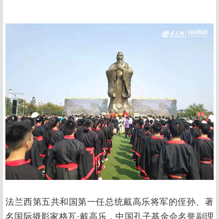
法兰西第五共和国第一任总统戴高乐将军的侄孙、著
名国际摄影家格瓦·戴高乐，中国孔子基金会名誉副理