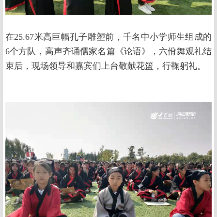
在25.67米高巨幅孔子雕塑前，千名中小学师生组成的
6个方队，高声齐诵儒家名篇《论语》，六佾舞观礼结
束后，现场领导和嘉宾们上台敬献花篮，行鞠躬礼。