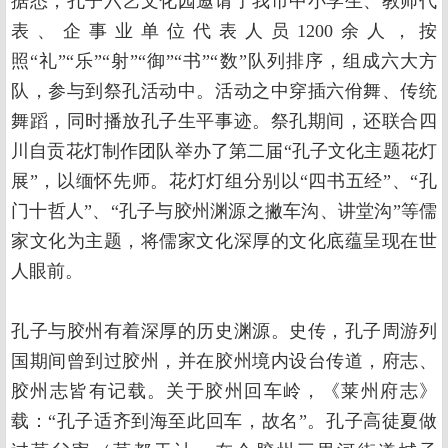
据悉，孔子六艺文化园邀请了我市中小学生、教师代
表、企事业单位代表人员1200余人，按
照“礼”“乐”“射”“御”“书”“数”队列排序，组成六大方
队，参与到祭孔活动中。活动之中穿插六佾舞、传统
舞蹈，同时播放孔子生平事迹。祭孔期间，还联合四
川自贡花灯制作团队举办了第二届“孔子文化主题花灯
展”，以缅怀先师。花灯灯组分别以“四书五经”、“孔
门十哲人”、“孔子与胶州渊源之撇车沟、讲堂沟”等儒
家文化为主题，将儒家文化深厚的文化底蕴呈现在世
人眼前。
孔子与胶州有着深厚的历史渊源。史传，孔子周游列
国期间曾到过胶州，并在胶州境内设台传道，府志、
胶州志皆有记载。关于胶州回车岭，《莱州府志》
载：“孔子适齐到海至此回车，故名”。孔子高徒夏做