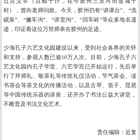
过莒父宰（莒都于计，在今胶州三里河街道城子
村），曾向老师问政。今天，胶州仍有“讲课台”、“洗
砚泉”、“撇车沟”、“讲堂沟”、“回车岭”等众多地名遗
迹，印证着这位万世师表在胶州的足迹。
少海孔子六艺文化园建设以来，受到社会各界的关怀
和支持，参观人数已逾10万人次。目前，少海孔子六
艺文化园内孔子学堂、六艺学宫已开始运行，先后举
行了拜师礼、敬茶礼等传统礼仪活动，节气茶会、读
书茶会等茶文化的传播活动，以及古琴、笛子、琵琶
等中国传统乐器的讲座，还开办了书法公益大讲堂，
不断普及书法文化艺术。
责任编辑：近复