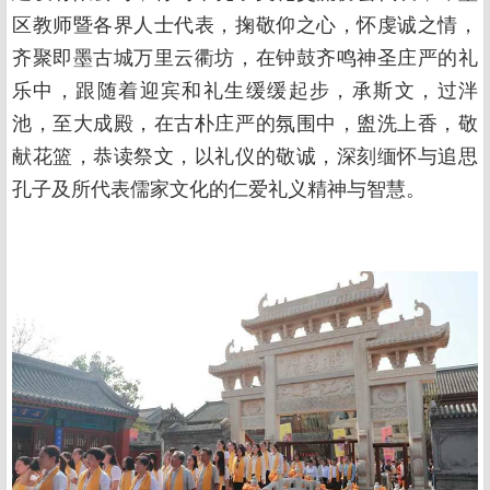
区教师暨各界人士代表，掬敬仰之心，怀虔诚之情，
齐聚即墨古城万里云衢坊，在钟鼓齐鸣神圣庄严的礼
乐中，跟随着迎宾和礼生缓缓起步，承斯文，过泮
池，至大成殿，在古朴庄严的氛围中，盥洗上香，敬
献花篮，恭读祭文，以礼仪的敬诚，深刻缅怀与追思
孔子及所代表儒家文化的仁爱礼义精神与智慧。