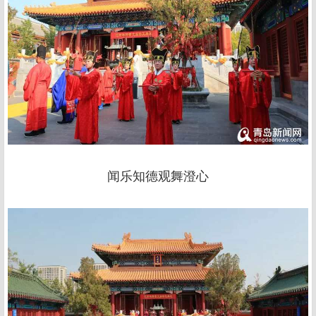
闻乐知德观舞澄心