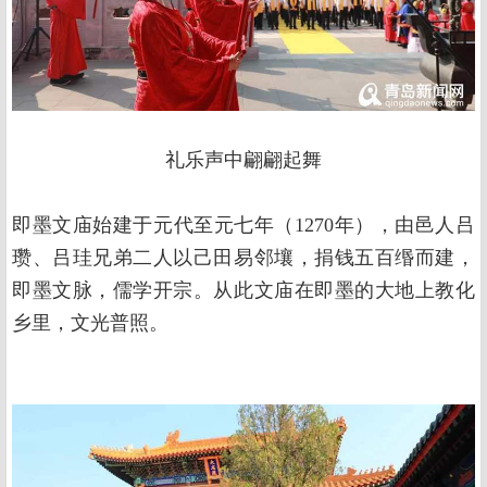
礼乐声中翩翩起舞
即墨文庙始建于元代至元七年（1270年），由邑人吕
瓒、吕珪兄弟二人以己田易邻壤，捐钱五百缗而建，
即墨文脉，儒学开宗。从此文庙在即墨的大地上教化
乡里，文光普照。