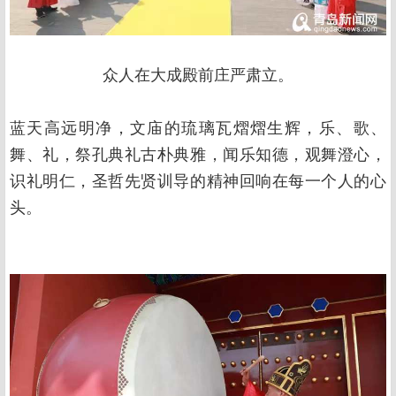
众人在大成殿前庄严肃立。
蓝天高远明净，文庙的琉璃瓦熠熠生辉，乐、歌、
舞、礼，祭孔典礼古朴典雅，闻乐知德，观舞澄心，
识礼明仁，圣哲先贤训导的精神回响在每一个人的心
头。