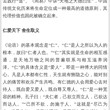
去践行“道”。《周易》中讲“天地之大德曰生”，中国
传统文化历来将生命定位成一种最高的道德原则，其
伦理价值也因此被确立起来。
仁爱天下
舍生取义
《论语》的基本观念是“仁”。“仁”是人之所以为人的
根本，故曰“仁者人也。”“仁”其实就是生命的相互感
通，是天地万物之间的普遍联系与相互滋养润
泽。“仁”的具体含义是“爱人”，即是一种博大的同情
心。凡是人本都有仁性，天生就有恻隐之心，能对别
人的痛苦和欢乐产生共鸣。有仁德的人会用爱心去对
待人，既自爱又爱人，既自尊又尊人。“仁”是一种宽
容的精神。孔子曰：“夫仁者，己欲立而立人，己欲达
而达人。”“己所不欲，勿施于人。”这就是“尽己为