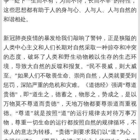
争”“处下”“生而不有，为而不恃，长而不宰”的特性，
这些思想都有助于人的身与心、人与人、人与自然的
和谐相处。
新冠肺炎疫情的暴发给我们敲响了警钟，正是狭隘的
人类中心主义和人们长期对自然采取一种掠夺和冲突
的态度，破坏了人类和野生动物赖以生存的生态环
境，导致大自然的反噬和报复。“民不畏威，则大威
至。”如果人们不敬畏生命、崇尚自然，人类就要受到
惩罚，深陷严重的危机和灾难。《道德经》强调“尊道
贵德”，即“道生之，德蓄之，物形之，势成之，是以
万物莫不尊道而贵德”，天地万物都要尊崇道而重视
德。“尊道”就是按照“道”的运行规律去对待万事万
物，尊重一切生命的运行都按照自然的规律循环，不
依人的意志为转移。“贵德”则要求我们以“道”为心，