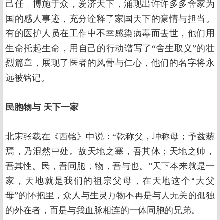
己任，博施于众，爱济天下，涌现出许许多多舍家为
国的感人事迹，充分诠释了家国天下的豪情与担当。
有的医护人员在工作中不幸感染病毒而去世，他们用
生命托起生命，用自己的行动谱写了“舍生取义”的壮
烈篇章，展现了医者的风骨与仁心，他们的名字将永
远被铭记。
民胞物与
天下一家
北宋张载在《西铭》中说：“乾称父，坤称母；予兹藐
焉，乃混然中处。故天地之塞，吾其体；天地之帅，
吾其性。民，吾同胞；物，吾与也。”天下本来就是一
家，天地就是我们的祖宗父母，在天地这个“大父
母”的怀抱里，众人与生灵万物不再是与人无关的孤独
的外在者，而是与我血脉相连的一体同胞的兄弟。