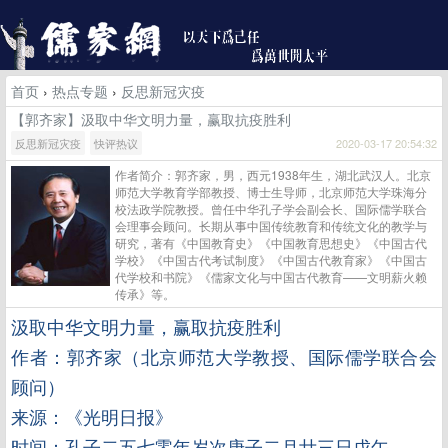
首页
›
热点专题
›
反思新冠灾疫
【郭齐家】汲取中华文明力量，赢取抗疫胜利
反思新冠灾疫
快评热议
2020-03-17 20:54:32
作者简介：郭齐家，男，西元1938年生，湖北武汉人。北京
师范大学教育学部教授、博士生导师，北京师范大学珠海分
校法政学院教授。曾任中华孔子学会副会长、国际儒学联合
会理事会顾问。长期从事中国传统教育和传统文化的教学与
研究，著有《中国教育史》《中国教育思想史》《中国古代
学校》《中国古代考试制度》《中国古代教育家》《中国古
代学校和书院》《儒家文化与中国古代教育——文明薪火赖
传承》等。
汲取中华文明力量，
赢取抗疫胜利
作者：郭齐家（北京师范大学教授、国际儒学联合会
顾问）
来源：《光明日报》