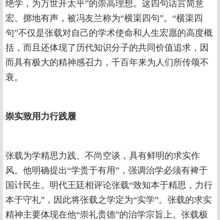
绝学，为万世开太平”的崇高理想。这四句话言简意
宏、掷地有声，被冯友兰称为“横渠四句”。“横渠四
句”不仅是张载对自己的学术使命和人生宏愿的高度概
括，而且还体现了历代知识分子的共同价值追求，因
而具有极大的精神感召力，千百年来为人们所传颂不
衰。
崇实致用力行践履
张载为学精思力践、不尚空谈，具有鲜明的求实作
风。他明确提出“学贵于有用”，强调治学必须有裨于
国计民生。明代王廷相评论张载“致知本于精思，力行
本于守礼”，因此将张载之学定为“实学”。张载的求实
精神主要体现在他“崇礼贵德”的治学宗旨上。张载极