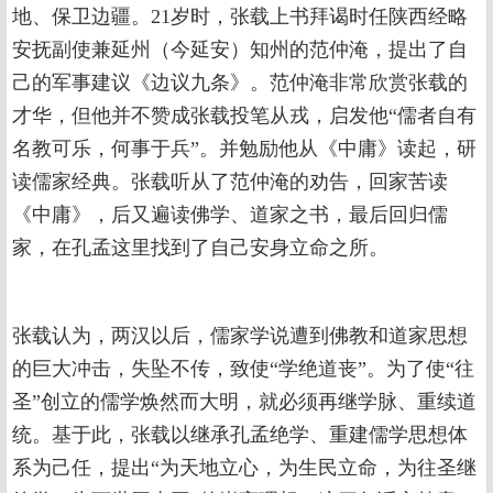
地、保卫边疆。21岁时，张载上书拜谒时任陕西经略
安抚副使兼延州（今延安）知州的范仲淹，提出了自
己的军事建议《边议九条》。范仲淹非常欣赏张载的
才华，但他并不赞成张载投笔从戎，启发他“儒者自有
名教可乐，何事于兵”。并勉励他从《中庸》读起，研
读儒家经典。张载听从了范仲淹的劝告，回家苦读
《中庸》，后又遍读佛学、道家之书，最后回归儒
家，在孔孟这里找到了自己安身立命之所。
张载认为，两汉以后，儒家学说遭到佛教和道家思想
的巨大冲击，失坠不传，致使“学绝道丧”。为了使“往
圣”创立的儒学焕然而大明，就必须再继学脉、重续道
统。基于此，张载以继承孔孟绝学、重建儒学思想体
系为己任，提出“为天地立心，为生民立命，为往圣继