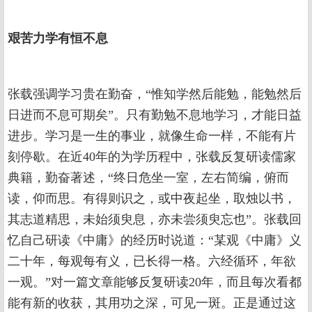
艰苦力学有恒不息
张载强调学习贵在勤奋，“惟知学然后能勉，能勉然后
日进而不息可期矣”。只有勤勉不息地学习，才能日益
进步。学习是一生的事业，就像生命一样，不能有片
刻停歇。在近40年的为学历程中，张载反复研读儒家
典籍，勤奋著述，“终日危坐一室，左右简编，俯而
读，仰而思。有得则识之，或中夜起坐，取烛以书，
其志道精思，未始须臾息，亦未尝须臾忘也”。张载回
忆自己研读《中庸》的经历时说道：“某观《中庸》义
二十年，每观每有义，已长得一格。六经循环，年欲
一观。”对一篇文章能够反复研读20年，而且每次看都
能有新的收获，其用功之深，可见一斑。正是通过这