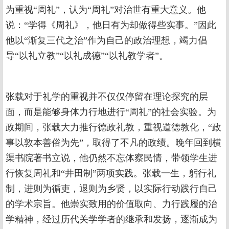
为重视“周礼”，认为“周礼”对治世有重大意义。他
说：“学得《周礼》，他日有为却做得些实事。”因此
他以“渐复三代之治”作为自己的政治理想，竭力倡
导“以礼立教”“以礼成德”“以礼教学者”。
张载对于礼学的重视并不仅仅停留在理论探究的层
面，而是能够身体力行地进行“周礼”的社会实验。为
政期间，张载大力推行德政礼教，重视道德教化，“政
事以敦本善俗为先”，取得了不凡的政绩。晚年回到横
渠书院著书立说，他仍然不忘体察民情，带领学生进
行恢复周礼和“井田制”两项实践。张载一生，躬行礼
制，进则为循吏，退则为乡贤，以实际行动践行自己
的学术宗旨。他崇实致用的价值取向、力行践履的治
学精神，经过历代关学学者的继承和发扬，逐渐成为