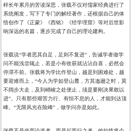
样长年累月的苦读深思，张载不仅对儒家经典进行了
系统阐发，写下了专门的解经著作，还根据自己的体
悟创作了《正蒙》《西铭》《经学理窟》等对后世影
响深远的名篇，逐步完成了自己的理论建构。
张载说“学者恶其自足，足则不复进”，告诫学者做学
问不能浅尝辄止，若是小有收获就沾沾自喜，必然会
停滞不前。张载将为学比作登山，越是到困难处，越
要迎难而上，“今人为学如登山麓，方其迤逦之时，莫
不阔步大走，及到峭峻之处便止，须是要刚决果敢以
进”。只有那些艰苦力行、有恒不息的人，才能到达顶
峰。“无限风光在险峰”，做学问亦是如此。
张载不是坐而论道者，而是起而行之者，他始终将个