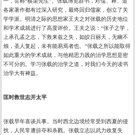
一，世称“横渠先生”。张载博览群书，对儒、释、道
各家著作都有过深入研究，最终回归儒家，创立了关
学学派。明清之际的思想家王夫之对张载的历史地位
和学术成就进行了高度评价。王夫之说：“张子之学，
上承孔孟之志，下救来兹之失，如皎日丽天，无幽不
烛，圣人复起，未有能易焉者也。”张载之所以能取得
如此重大的学术成就，与他精思力践的治学思想是密
不可分的。学习张载的治学之道，对我们今天的读书
治学大有裨益。
匡时救世志开太平
张载早年喜谈兵事。当时西北边境经常受到西夏的侵
扰，人民常遭掠夺和杀戮。张载立志以武力收复失