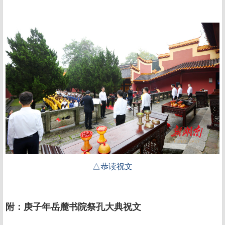
△恭读祝文
附：庚子年岳麓书院祭孔大典祝文