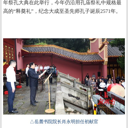
年祭孔大典在此举行，今年仍沿用孔庙祭礼中规格最
高的“释奠礼”，纪念大成至圣先师孔子诞辰2571年。
△岳麓书院院长肖永明担任初献官