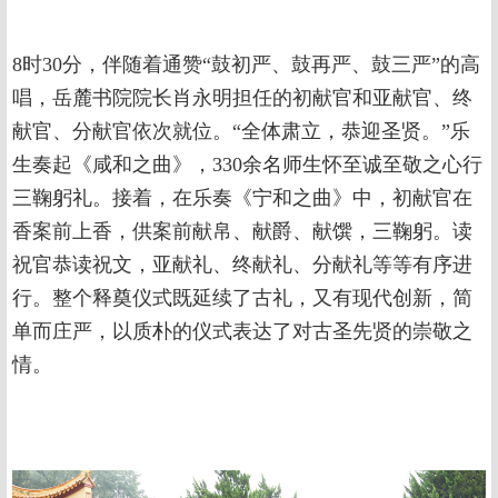
8时30分，伴随着通赞“鼓初严、鼓再严、鼓三严”的高
唱，岳麓书院院长肖永明担任的初献官和亚献官、终
献官、分献官依次就位。“全体肃立，恭迎圣贤。”乐
生奏起《咸和之曲》，330余名师生怀至诚至敬之心行
三鞠躬礼。接着，在乐奏《宁和之曲》中，初献官在
香案前上香，供案前献帛、献爵、献馔，三鞠躬。读
祝官恭读祝文，亚献礼、终献礼、分献礼等等有序进
行。整个释奠仪式既延续了古礼，又有现代创新，简
单而庄严，以质朴的仪式表达了对古圣先贤的崇敬之
情。