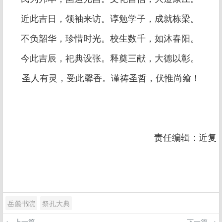
近此吉日，领袖来访。谆勉学子，成就栋梁。
不负韶华，珍惜时光。校生数千，如沐春阳。
今此吉辰，祀典设张。释奠三献，大德以彰。
圣人有灵，受此馨香。谨祷圣哲，伏惟尚飨！
责任编辑：近复
岳麓书院
祭孔大典
← 上一篇
下一篇 →