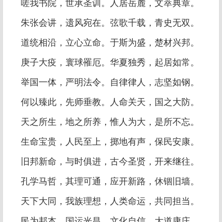
嗟我书院，世承圣训。人居岳麓，文萃典章。
朱张会讲，遗风宛在。弦歌千载，青史无双。
道统相沿，立心立命。于斯为盛，楚材兴邦。
庚子大疫，寰球罹厄。华夏独秀，起居如常。
举国一体，严明法令。自律律人，志坚如钢。
何以臻此，先师垂教。人命关天，国之大防。
天之所生，地之所养，惟人为大，是所不忘。
生命宝贵，人民至上，掷地有声，保民安康。
旧邦新命，与时俱进，古今圣贤，开来继往。
孔学马哲，其理可通，应开新路，休锢旧墙。
天下大同，我族理想，人类命运，共同担当。
民为邦本，国运光昌。文化自信，大道康庄。