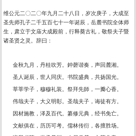
维公元二〇二〇年九月二十八日，岁次庚子，大成至
圣先师孔子二千五百七十一年诞辰，岳麓书院全体师
生，肃立于文庙大成殿前，行释奠古礼，敬祭夫子暨
诸圣贤之灵。辞曰：
金秋九月，丹桂吹芳。鈡磬谐奏，声回麓湘。
圣人诞辰，世人同庆。书院盛典，共扬国光。
莘莘学子，穆穆礼装。祭拜先師，一瓣心香。
伟哉夫子，大义明彰。圣哉夫子，诲徒有方。
因材施教，泽及百代。纂修元典，经书免亡。
文献俱在，历历可考。儒林传衍，各擅胜场。