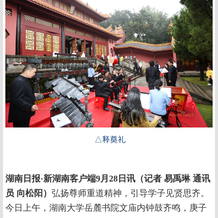
△释奠礼
湖南日报·新湖南客户端9月28日讯（记者
易禹琳
通讯
员
向松阳）
弘扬尊师重道精神，引导学子见贤思齐。
今日上午，湖南大学岳麓书院文庙内钟鼓齐鸣，庚子