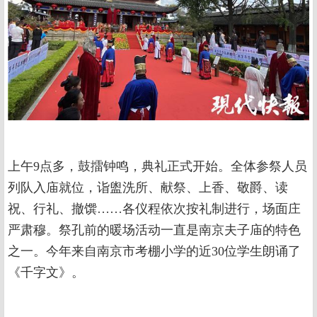
上午9点多，鼓擂钟鸣，典礼正式开始。全体参祭人员
列队入庙就位，诣盥洗所、献祭、上香、敬爵、读
祝、行礼、撤馔……各仪程依次按礼制进行，场面庄
严肃穆。祭孔前的暖场活动一直是南京夫子庙的特色
之一。今年来自南京市考棚小学的近30位学生朗诵了
《千字文》。