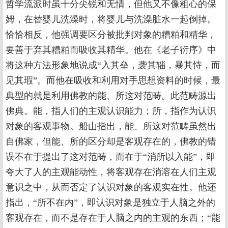
哲学流派时虽十分尖锐和无情，但他又不像粗心的保
姆，在替婴儿洗澡时，将婴儿与洗澡脏水一起倒掉。
恰恰相反，他强调要区分被批判对象的糟粕和精华，
要善于弃其糟粕而吸收其精华。他在《老子衍序》中
将这种方法形象地说成“入其垒，袭其辎，暴其恃，而
见其瑕”。而他在吸收和利用对手思想资料的时候，最
典型的就是利用佛教的能、所这对范畴。此范畴源出
佛典。能，指人们的主观认识能力；所，指作为认识
对象的客观事物。船山指出，能、所这对范畴虽然出
自佛家，但能、所的区分却是客观存在的，佛教的错
误不在于提出了这对范畴，而在于“消所以入能”，即
夸大了人的主观能动性，将客观存在消溶在人们主观
意识之中，从而否定了认识对象的客观实在性。他还
指出，“所不在内”，即认识对象是独立于人脑之外的
客观存在，而不是存在于人脑之内的主观的东西；“能