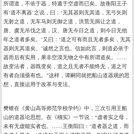
所谓道，不依于器，特遁于空虚而已矣。故衡阳王子
有‘道不离器’之说，曰：‘无其器则无其道，无弓矢则
无射之道，无车马则无御之道，洪荒无揖让之道，
唐、虞无吊伐之道，汉、唐无今日之道，则今日无他
年之道者多矣。’又曰：‘道之可有而且无者多矣，无其
器则无其道矣。’诚然之言也。信如此言，则道必依于
器而后有实用，果非空漠无物之中有所谓道矣。……
故变法者，器既变矣，道之且无者不能终无，道之可
有者自须亟有也。”这样，谭嗣同就把船山道器观的思
想，直接运用于改革与变法。
樊锥在《黄山高等师范学校学约》中，三次引用王船
山的道器论思想。在《稽实》一节说：“虚者实之母，
未有无虚能实者也。……王衡阳曰：‘道者器之道，而