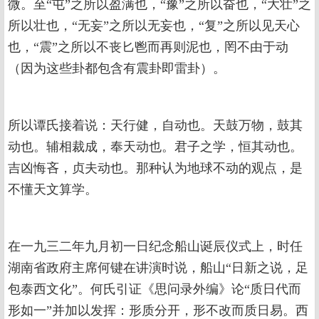
微。至“屯”之所以盈满也，“豫”之所以奋也，“大壮”之
所以壮也，“无妄”之所以无妄也，“复”之所以见天心
也，“震”之所以不丧匕鬯而再则泥也，罔不由于动
（因为这些卦都包含有震卦即雷卦）。
所以谭氏接着说：天行健，自动也。天鼓万物，鼓其
动也。辅相裁成，奉天动也。君子之学，恒其动也。
吉凶悔吝，贞夫动也。那种认为地球不动的观点，是
不懂天文算学。
在一九三二年九月初一日纪念船山诞辰仪式上，时任
湖南省政府主席何键在讲演时说，船山“日新之说，足
包泰西文化”。何氏引证《思问录外编》论“质日代而
形如一”并加以发挥：形质分开，形不改而质日易。西