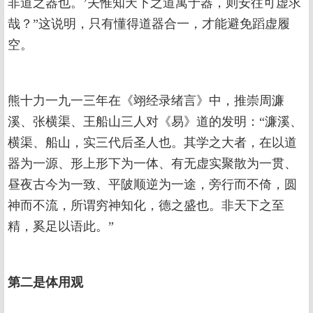
非道之器也。’夫惟知天下之道寓于器，则安往可虚求
哉？”这说明，只有懂得道器合一，才能避免蹈虚履
空。
熊十力一九一三年在《翊经录绪言》中，推崇周濂
溪、张横渠、王船山三人对《易》道的发明：“濂溪、
横渠、船山，实三代后圣人也。其学之大者，在以道
器为一源、形上形下为一体、有无虚实聚散为一贯、
昼夜古今为一致、平陂顺逆为一途，旁行而不倚，圆
神而不流，所谓穷神知化，德之盛也。非天下之至
精，奚足以语此。”
第二是体用观