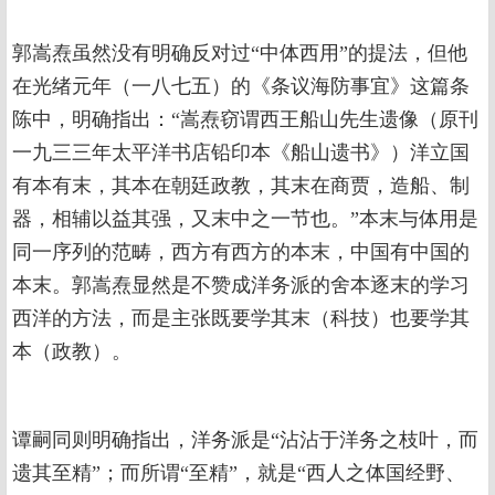
郭嵩焘虽然没有明确反对过“中体西用”的提法，但他
在光绪元年（一八七五）的《条议海防事宜》这篇条
陈中，明确指出：“嵩焘窃谓西王船山先生遗像（原刊
一九三三年太平洋书店铅印本《船山遗书》）洋立国
有本有末，其本在朝廷政教，其末在商贾，造船、制
器，相辅以益其强，又末中之一节也。”本末与体用是
同一序列的范畴，西方有西方的本末，中国有中国的
本末。郭嵩焘显然是不赞成洋务派的舍本逐末的学习
西洋的方法，而是主张既要学其末（科技）也要学其
本（政教）。
谭嗣同则明确指出，洋务派是“沾沾于洋务之枝叶，而
遗其至精”；而所谓“至精”，就是“西人之体国经野、