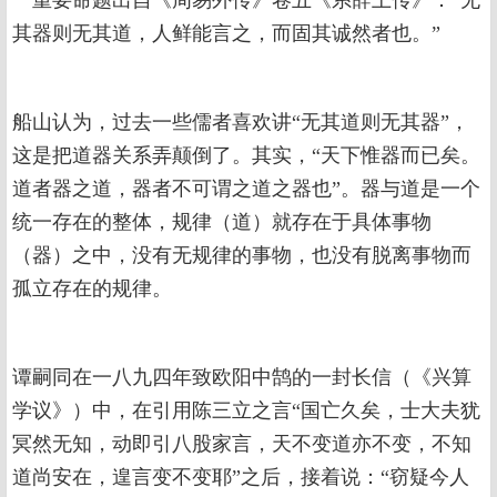
一重要命题出自《周易外传》卷五《系辞上传》：“无
其器则无其道，人鲜能言之，而固其诚然者也。”
船山认为，过去一些儒者喜欢讲“无其道则无其器”，
这是把道器关系弄颠倒了。其实，“天下惟器而已矣。
道者器之道，器者不可谓之道之器也”。器与道是一个
统一存在的整体，规律（道）就存在于具体事物
（器）之中，没有无规律的事物，也没有脱离事物而
孤立存在的规律。
谭嗣同在一八九四年致欧阳中鹄的一封长信（《兴算
学议》）中，在引用陈三立之言“国亡久矣，士大夫犹
冥然无知，动即引八股家言，天不变道亦不变，不知
道尚安在，遑言变不变耶”之后，接着说：“窃疑今人