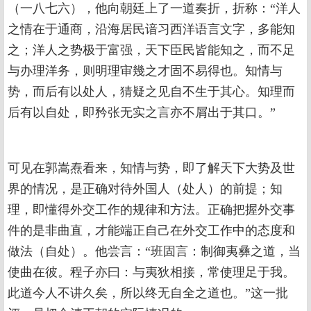
（一八七六），他向朝廷上了一道奏折，折称：“洋人
之情在于通商，沿海居民谙习西洋语言文字，多能知
之；洋人之势极于富强，天下臣民皆能知之，而不足
与办理洋务，则明理审幾之才固不易得也。知情与
势，而后有以处人，猜疑之见自不生于其心。知理而
后有以自处，即矜张无实之言亦不屑出于其口。”
可见在郭嵩焘看来，知情与势，即了解天下大势及世
界的情况，是正确对待外国人（处人）的前提；知
理，即懂得外交工作的规律和方法。正确把握外交事
件的是非曲直，才能端正自己在外交工作中的态度和
做法（自处）。他尝言：“班固言：制御夷彝之道，当
使曲在彼。程子亦曰：与夷狄相接，常使理足于我。
此道今人不讲久矣，所以终无自全之道也。”这一批