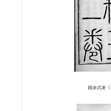
顾炎武著《