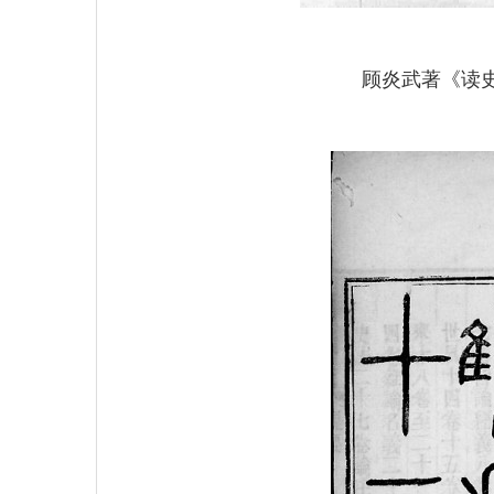
顾炎武著《读