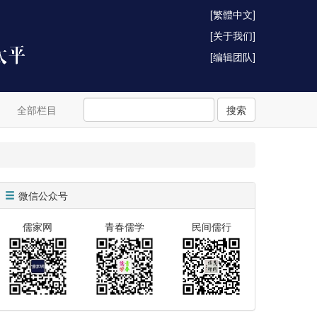
[繁體中文]
[关于我们]
[编辑团队]
全部栏目
搜索
微信公众号
儒家网
青春儒学
民间儒行