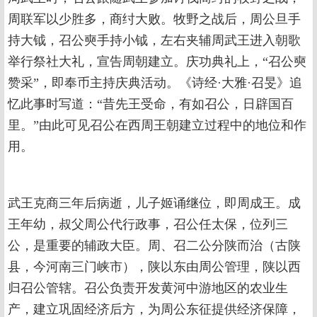
周联军以少胜多，商纣大败。牧野之战后，周公旦手
持大钺，召公奭手持小钺，左右夹辅周武王进入朝歌
举行祭社大礼，宣告周朝建立。庆功典礼上，“召公奭
赞采”，即奉币主持庆典活动。《诗经·大雅·召旻》追
忆此事时写道：“昔先王受命，有如召公，日辟国百
里。”由此可见召公在西周王朝建立过程中的地位和作
用。
武王克商三年后病逝，儿子姬诵继位，即周成王。成
王年幼，叔父周公代行政事，召公任太保，位列三
公，是重要的辅政大臣。周、召二公分陕而治（古陕
县，今河南三门峡市），陕以东由周公管理，陕以西
归召公管辖。召公负责开发黄河中游地区的农业生
产，建立巩固经济后方，为周公东征提供经济保障，