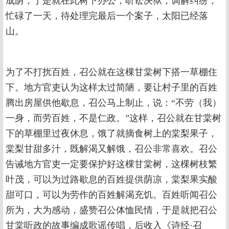
成荫，于是就在此树下办公，听讼决狱，调解纠纷，
忙碌了一天，待处理完最后一个案子，太阳已经落
山。
为了不打扰百姓，召公就在这棵甘棠树下搭一草棚住
下。地方官吏认为这样太过简陋，要让村子里的百姓
腾出房屋供他歇息，召公马上制止，说：“不劳（我）
一身，而劳百姓，不是仁政。”这样，召公就在甘棠树
下的草棚里过夜休息，饿了就摘食树上的棠梨果子，
棠梨甘甜多汁，既解渴又解饿，召公非常喜欢。召公
告诫地方官吏一定要保护好这棵甘棠树，这棵树枝繁
叶茂，可以为过路歇息的百姓提供荫凉，棠梨果实酸
甜可口，可以为劳作的百姓解渴充饥。百姓听闻召公
所为，大为感动，盛赞召公体恤民情，于是就把召公
甘棠听政的故事编成歌谣传唱，后收入《诗经·召