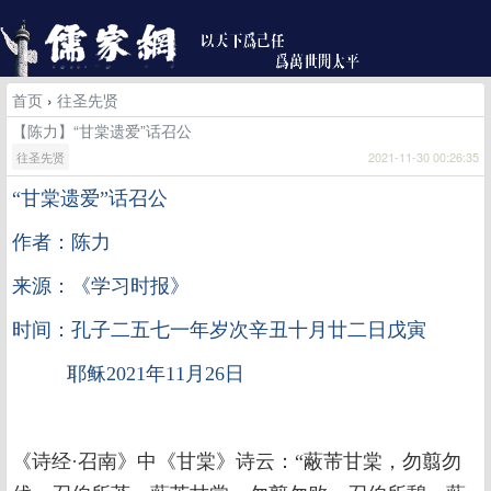
首页
›
往圣先贤
【陈力】“甘棠遗爱”话召公
往圣先贤
2021-11-30 00:26:35
“甘棠遗爱”话召公
作者：陈力
来源：《学习时报》
时间：孔子二五七一年岁次辛丑十月廿二日戊寅
耶稣2021年11月26日
《诗经·召南》中《甘棠》诗云：“蔽芾甘棠，勿翦勿