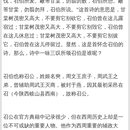
伐，召伯所茇。蔽芾甘棠，勿翦勿败，召伯所憩。蔽
芾甘棠，勿翦勿拜，召伯所说。”这首诗的意思是，甘
棠树茂密又高大，不要剪它别砍它，召伯曾在这儿露
宿过；甘棠树茂密又高大，不要剪它别毁它，召伯曾
在这儿休息过；甘棠树茂密又高大，不要剪它别拔
它，召伯曾在这儿停留过。显然，这是首怀念召伯的
诗。那么，诗中一咏三叹所颂召伯是谁呢？
召伯也称召公，姓姬名奭，周文王庶子，周武王之
弟，曾辅助周武王灭商，被封于燕，因其最初采邑在
召（今陕西岐山县西南），故称召公。
召公在官方典籍中记录很少，但在西周历史上却是一
位不可或缺的重要人物。他作为西周重要的辅政大