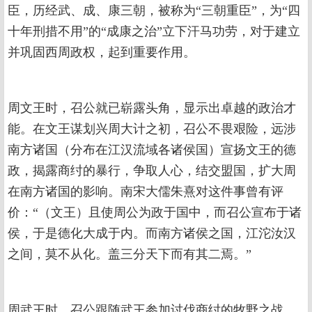
臣，历经武、成、康三朝，被称为“三朝重臣”，为“四
十年刑措不用”的“成康之治”立下汗马功劳，对于建立
并巩固西周政权，起到重要作用。
周文王时，召公就已崭露头角，显示出卓越的政治才
能。在文王谋划兴周大计之初，召公不畏艰险，远涉
南方诸国（分布在江汉流域各诸侯国）宣扬文王的德
政，揭露商纣的暴行，争取人心，结交盟国，扩大周
在南方诸国的影响。南宋大儒朱熹对这件事曾有评
价：“（文王）且使周公为政于国中，而召公宣布于诸
侯，于是德化大成于内。而南方诸侯之国，江沱汝汉
之间，莫不从化。盖三分天下而有其二焉。”
周武王时，召公跟随武王参加讨伐商纣的牧野之战，