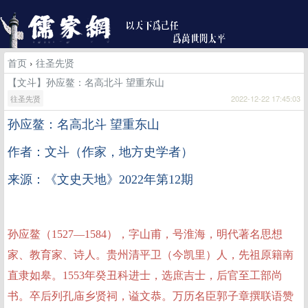
首页
›
往圣先贤
【文斗】孙应鳌：名高北斗 望重东山
往圣先贤
2022-12-22 17:45:03
孙应鳌：名高北斗
望重东山
作者：
文斗
（
作家，地方史学者）
来源：《文史天地》2022年第12期
孙应鳌（1527—1584），字山甫，号淮海，明代著名思想
家、教育家、诗人。贵州清平卫（今凯里）人，先祖原籍南
直隶如皋。1553年癸丑科进士，选庶吉士，后官至工部尚
书。卒后列孔庙乡贤祠，谥文恭。万历名臣郭子章撰联语赞