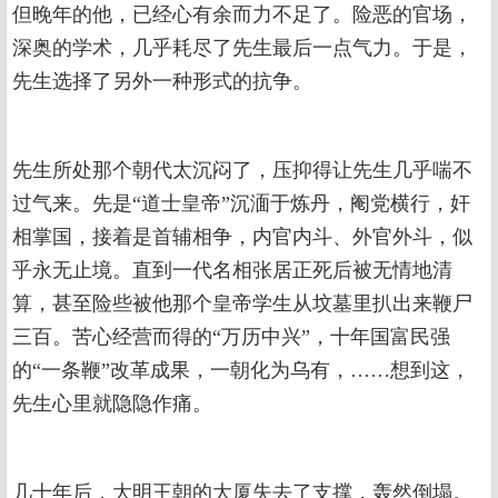
但晚年的他，已经心有余而力不足了。险恶的官场，
深奥的学术，几乎耗尽了先生最后一点气力。于是，
先生选择了另外一种形式的抗争。
先生所处那个朝代太沉闷了，压抑得让先生几乎喘不
过气来。先是“道士皇帝”沉湎于炼丹，阉党横行，奸
相掌国，接着是首辅相争，内官内斗、外官外斗，似
乎永无止境。直到一代名相张居正死后被无情地清
算，甚至险些被他那个皇帝学生从坟墓里扒出来鞭尸
三百。苦心经营而得的“万历中兴”，十年国富民强
的“一条鞭”改革成果，一朝化为乌有，……想到这，
先生心里就隐隐作痛。
几十年后，大明王朝的大厦失去了支撑，轰然倒塌。