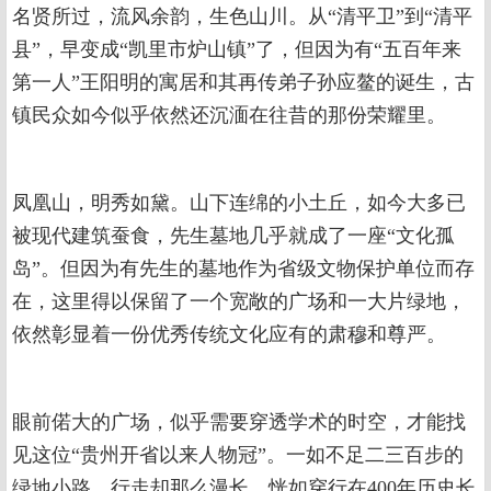
名贤所过，流风余韵，生色山川。从“清平卫”到“清平
县”，早变成“凯里市炉山镇”了，但因为有“五百年来
第一人”王阳明的寓居和其再传弟子孙应鳌的诞生，古
镇民众如今似乎依然还沉湎在往昔的那份荣耀里。
凤凰山，明秀如黛。山下连绵的小土丘，如今大多已
被现代建筑蚕食，先生墓地几乎就成了一座“文化孤
岛”。但因为有先生的墓地作为省级文物保护单位而存
在，这里得以保留了一个宽敞的广场和一大片绿地，
依然彰显着一份优秀传统文化应有的肃穆和尊严。
眼前偌大的广场，似乎需要穿透学术的时空，才能找
见这位“贵州开省以来人物冠”。一如不足二三百步的
绿地小路，行走却那么漫长，恍如穿行在400年历史长