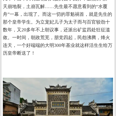
天崩地裂，土崩瓦解……先生最不愿意看到的“水覆
舟”一幕，出现了。而这一切的罪魁祸首，就是先生的
那个皇帝学生。为立宠妃儿子为太子而与百官较劲十
数年，又20多年不上朝议事，还派出矿监四处狂征滥
敛。一时间，朝政荒芜，朋党四起，民怨沸腾，烽火
连天，一个好端端的大明300年基业就这样活生生给万
历皇帝断送了！