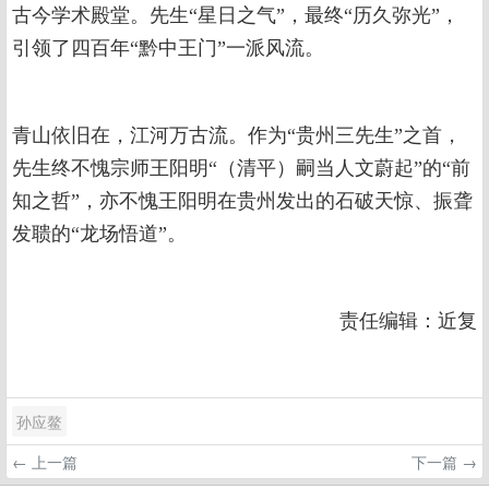
古今学术殿堂。先生“星日之气”，最终“历久弥光”，
引领了四百年“黔中王门”一派风流。
青山依旧在，江河万古流。作为“贵州三先生”之首，
先生终不愧宗师王阳明“（清平）嗣当人文蔚起”的“前
知之哲”，亦不愧王阳明在贵州发出的石破天惊、振聋
发聩的“龙场悟道”。
责任编辑：近复
孙应鳌
← 上一篇
下一篇 →