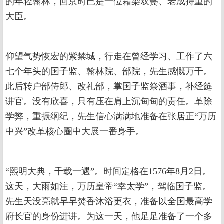
的年轻翰林，回京时已是一位霜染双鬓、老成持重的
大臣。
仰望气势恢宏的紫禁城，行走在曾经学习、工作了六
七个年头的国子监、翰林院、部院，先生感慨万千。
此后转户部侍郎、改礼部，掌国子监祭酒事，补经筵
讲官。没有欣喜，只有压在肩上沉甸甸的责任。革除
学弊，重振纲纪，先生信心满满地准备在张居正“万历
中兴”改革核心圈中大展一番身手。
“熙明大典，千载一遇”。时间定格在1576年8月2日。
这天，大雨如注，万历皇帝“幸太学”，驾临国子监。
先生天没亮就早早焚香沐浴更衣，准备以全国最高学
府长官的身份进讲。为这一天，他足足准备了一个多