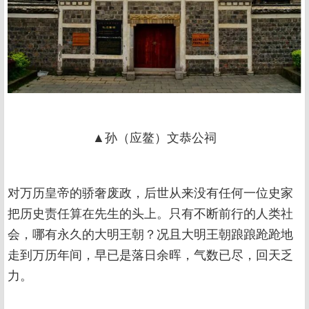
▲孙（应鳌）文恭公祠
对万历皇帝的骄奢废政，后世从来没有任何一位史家
把历史责任算在先生的头上。只有不断前行的人类社
会，哪有永久的大明王朝？况且大明王朝踉踉跄跄地
走到万历年间，早已是落日余晖，气数已尽，回天乏
力。