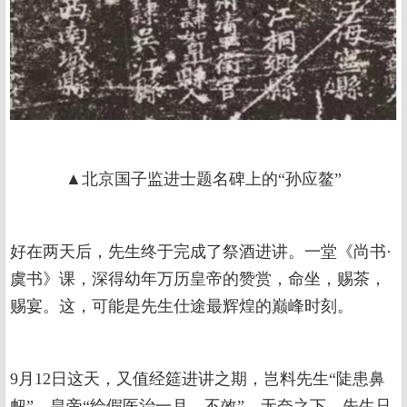
▲北京国子监进士题名碑上的“孙应鳌”
好在两天后，先生终于完成了祭酒进讲。一堂《尚书·
虞书》课，深得幼年万历皇帝的赞赏，命坐，赐茶，
赐宴。这，可能是先生仕途最辉煌的巅峰时刻。
9月12日这天，又值经筵进讲之期，岂料先生“陡患鼻
衄”，皇帝“给假医治一月，不效”。无奈之下，先生只