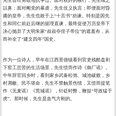
先生曾经勇敢地抗争过。面对权奸的横行，先生嗤之
以鼻；面对阉党的暴虐，先生仗义执言；即便面对昏
庸的皇帝，先生也敢于上“十言书”劝谏。特别是因先
生和同仁前赴后继的据理直谏，最终促使万历皇帝下
决心抛弃了大明朱家“叔叔夺侄子帝位”的遮羞布，从
而补全了“建文四年”国史。
作为一位诗人，早年在江西景德镇看到官吏残酷盘剥
下窑工悲苦的生活场景，先生愤而作诗《御厂谣》。
中年辞官回乡时，看到家乡武备松弛、城池破败，乡
村凋敝、民不堪命，先生不禁触景伤情，又愤而提笔
作《无麦谣》《荒城谣》，针砭时弊，鞭挞“苛政猛于
虎”。那时候，先生是血气方刚的。