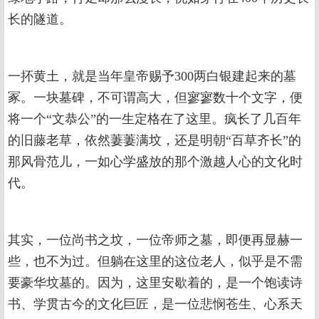
长的隧道。
一抔黄土，就是当年皇帝赐予300两白银建起来的墓
冢。一块墓碑，不可谓高大，但寥寥数十个文字，便
将一个“文恭公”的一生定格在了这里。疯长了几百年
的旧藤老草，依然萋萋满坟，还是明朝“百草齐长”的
那风骨范儿，一如心学盛放的那个激越人心的文化时
代。
其实，一位尚书之坟，一位帝师之墓，即便再显赫一
些，也不为过。但躺在这里的这位老人，似乎是不需
要豪华坟墓的。因为，这里安歇着的，是一个饱读诗
书、学贯古今的文化巨匠，是一位悲悯苍生、心系天