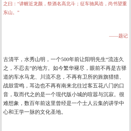
之曰：“讲幄近龙颜，祭酒名高北斗；征车驰凤诰，尚书望重
东山。”
——题记
古清平，水秀山明，一个500年前让阳明先生“流连久
之，不忍去”的地方。如今繁华褪尽，眼前不再是古驿
道的车水马龙、川流不息，不再有卫所的旌旗猎猎、
战鼓雷鸣，耳边也不再有南来北往过客五花八门的口
音，取而代之的是一个现代版小城的喧嚣与沉寂。很
难想象，数百年前这里曾经是一个士人云集的讲学中
心和王学一脉的文化圣地。