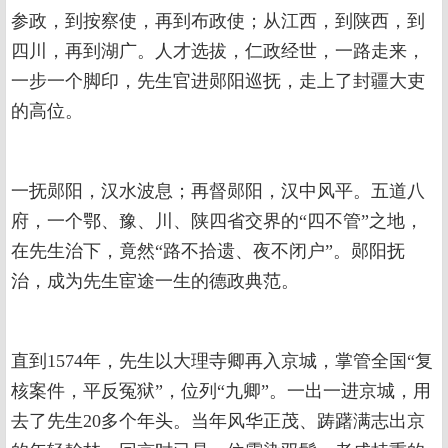
参政，到按察使，再到布政使；从江西，到陕西，到
四川，再到湖广。人才选拔，仁政经世，一路走来，
一步一个脚印，先生官进郧阳巡抚，走上了封疆大吏
的高位。
一抚郧阳，汉水波息；再督郧阳，汉中风平。五道八
府，一个鄂、豫、川、陕四省交界的“四不管”之地，
在先生治下，竟然“路不拾遗、夜不闭户”。郧阳抚
治，成为先生宦途一生的德政典范。
直到1574年，先生以大理寺卿再入京城，掌管全国“复
核案件，平反冤狱”，位列“九卿”。一出一进京城，用
去了先生20多个年头。当年风华正茂、踌躇满志出京