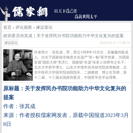
首页
›
评论观察
›
谏议策论
政协委员张其成｜关于发挥民办书院功能助力中华文化复兴的提案
谏议策论
2023-03-21 17:38:14
作者简介：张其成，男，西元1958年10月生，安徽徽州歙县
人。出生于国家级非物质文化遗产“张一帖”医学世家，为我国
首届“国医大师”李济仁、国家级“非遗”传承人张舜华之长子。
北京大学哲学博士。山东大学儒学高等研究院讲席教授，北
京中医药大学国学院创院院长、二级教授、博士生导师，第
十二届、十三届全国政协委员，中国哲学史学会理事。
原标题：关于发挥民办书院功能助力中华文化复兴的
提案
作者：张其成
来源：作者授权儒家网发表，原载中国报道2023年3月
8日