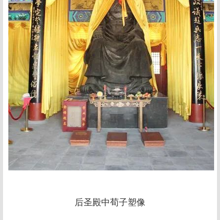
后圣殿中荀子塑像