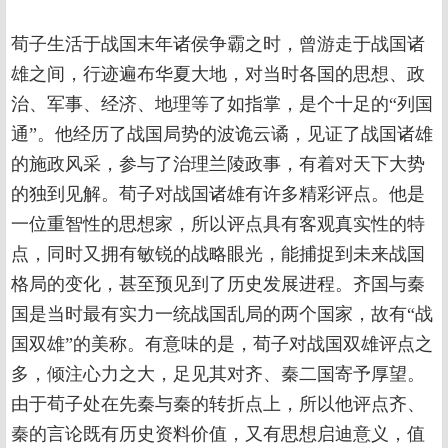
荀子生活于战国末年诸侯争霸之时，曾游走于战国诸
雄之间，行迹遍布华夏大地，对当时各国的思想、政
治、军事、经济、地理等了如指掌，是个十足的“列国
通”。他经历了战国局势的波诡云谲，见证了战国诸雄
的施政风采，参与了治理兰陵政事，有着对天下大势
的独到见解。荀子对战国诸雄有许多精彩评点。他是
一位重智性的思想家，所以评点具有客观真实性的特
点，同时又拥有敏锐的战略眼光，能捕捉到未来战国
格局的变化，甚至预见到了历史发展进程。齐国与秦
国是当时最有实力一统战国乱局的两个国家，故有“战
国双雄”的美称。有意味的是，荀子对战国双雄评点之
多，倾注心力之大，足见其对齐、秦二国寄予厚望。
由于荀子处在先秦与秦的转折点上，所以他评点齐、
秦的言论既有历史资料价值，又有思想启迪意义，值