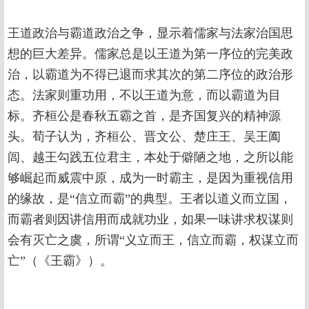
王道政治与霸道政治之争，显示着儒家与法家治国思
想的巨大差异。儒家总是以王道为第一序位的完美政
治，以霸道为不得已退而求其次的第二序位的政治形
态。法家则重功用，不以王道为意，而以霸道为目
标。齐桓公是春秋五霸之首，是齐国复兴的精神源
头。荀子认为，齐桓公、晋文公、楚庄王、吴王阖
闾、越王勾践五位君主，本处于僻陋之地，之所以能
够崛起而威震中原，成为一时霸主，是因为重视信用
的缘故，是“信立而霸”的典型。王者以道义而立国，
而霸者则因讲信用而成就功业，如果一味讲求权谋则
会有灭亡之虞，所谓“义立而王，信立而霸，权谋立而
亡”（《王霸》）。