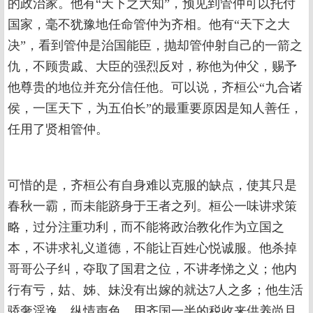
的政治家。他有“天下之大知”，预见到管仲可以托付
国家，毫不犹豫地任命管仲为齐相。他有“天下之大
决”，看到管仲是治国能臣，抛却管仲射自己的一箭之
仇，不顾贵戚、大臣的强烈反对，称他为仲父，赐予
他尊贵的地位并充分信任他。可以说，齐桓公“九合诸
侯，一匡天下，为五伯长”的最重要原因是知人善任，
任用了贤相管仲。
可惜的是，齐桓公有自身难以克服的缺点，使其只是
春秋一霸，而未能跻身于王者之列。桓公一味讲求策
略，过分注重功利，而不能将政治教化作为立国之
本，不讲求礼义道德，不能让百姓心悦诚服。他杀掉
哥哥公子纠，夺取了国君之位，不讲孝悌之义；他内
行有亏，姑、姊、妹没有出嫁的就达7人之多；他生活
骄奢淫逸、纵情声色，用齐国一半的税收来供养尚且