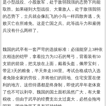
是小型战役、小股敌军，处于敌弱我强的态势下尚能
取胜。如果碰到大型战役、大量敌人，处于敌强我弱
的态势下，士兵就会像乱飞的小鸟一样四散奔逃，失
败灭亡在所难免。这是亡国之兵。此等战斗力和雇佣
兵没有什么两样了。
魏国的武卒有一套严苛的选拔标准：必须能穿上3种依
次相连的铠甲，拿着拉力为12石的弩弓，背着装有50
支箭的箭袋，把戈放在上面，戴着头盔，佩带宝剑，
带足3天的粮食，半天奔走100里。考试合格成功入选
者免除全家的劳役，并将他们的田地、住宅安置在便
利的地方。这些待遇都是终身制，即使武卒年老体衰
了也不可以剥夺。魏国的国土面积虽然广大，有大量
税收，但由于武卒的经费支出太过庞大，必然会拖垮