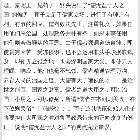
趣。秦昭王一见荀子，劈头说出了“儒无益于人之
国”的偏见。荀子立足于儒家立场，进行了有理、有
利、有节的回应。儒者效法先王、注重礼义，如果任
用他们来治国，处理政务井井有条，如果未获任用，
他们则会做顺从的臣民。由于儒者强调道德自律，即
使贫穷困苦、受冻挨饿，也不会运用非法手段攫取钱
财。即使无立锥之地，也会深明国家大义。即使无人
理睬、响应，他们也毫不气馁。儒者精通管理万物、
养育人民的治国之道。大儒有天子诸侯的才干，是治
世之能臣、国家之财富。儒者之道大用之，可以治
国；小用之，可以修身，所谓“儒者在本朝则美政，在
下位则美俗”（《儒效》）。荀子还以儒家创始人孔子
将要担任大司寇之时对鲁国政局带来的正向改变为例
证，说明“儒无益于人之国”的观点完全错误。