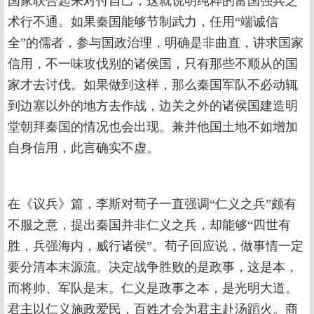
国家联合起来对付自己，这就说明纯粹的富国强兵之
术行不通。如果秦国能够节制武力，任用“端诚信
全”的儒者，参与国政治理，明确是非曲直，讲求国家
信用，不一味攻伐别的诸侯国，只有那些不顺从的国
家才去讨伐。如果做到这样，那么秦国军队不必动辄
到边塞以外的地方去作战，边关之外的诸侯国建造明
堂朝拜秦国的情况也会出现。兼并他国土地不如增加
自身信用，此言确实不虚。
在《议兵》篇，李斯对荀子一直强调“仁义之兵”颇有
不服之意，提出秦国并非仁义之兵，却能够“四世有
胜，兵强海内，威行诸侯”。荀子回应说，做事情一定
要分清本末源流。决定战争胜败的是政事，这是本，
而将帅、军队是末。仁义是政事之本，是光明大道。
君主以仁义施政爱民，百姓才会为君主赴汤蹈火。商