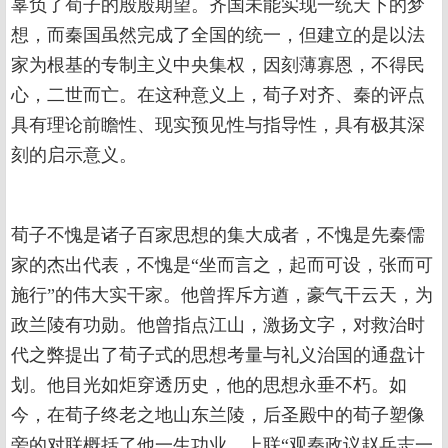
辜负了荀子的殷殷期望。齐国未能实现一统天下的梦
想，而秦国虽然完成了全国的统一，但建立的是以法
家为根基的专制主义中央集权，因刻薄寡恩，不得民
心，二世而亡。在这种意义上，荀子对齐、秦的评点
具有理论前瞻性、现实预见性与指导性，具有极其深
刻的启示意义。
荀子不愧是诸子百家思想的集大成者，不愧是先秦儒
家的杰出代表，不愧是“坐而言之，起而可设，张而可
施行”的伟大实干家。他曾挥斥方遒，豪气干云天，为
政兰陵有功勋。他曾指点江山，激扬文字，对救治时
代之弊提出了荀子式的思想考量与礼义治国的通盘计
划。他目光如炬穿透历史，他的思想永垂不朽。如
今，在荀子终老之地山东兰陵，后圣殿中的荀子塑像
旁的对联概括了他一生功业，上联“观秦政议赵兵志一