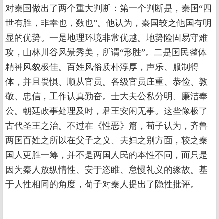
对秦国做出了两个重大判断：第一个判断是，秦国“四
世有胜，非幸也，数也”。他认为，秦国较之他国有明
显的优势。一是地理环境非常优越。地势险固易守难
攻，山林川谷风景秀美，所谓“形胜”。二是国民整体
精神风貌极佳。百姓风俗质朴淳厚，声乐、服制得
体，并且畏惧、顺从官员。各级官员庄重、恭俭、敦
敬、忠信，工作认真勤奋。士大夫公私分明、廉洁奉
公。朝廷政事处理及时，君王安闲无事。这些像极了
古代圣王之治。不过在《性恶》篇，荀子认为，齐鲁
两国百姓之所以在父子之义、夫妇之别方面，较之秦
国人更胜一筹，并不是两国人民的本性不同，而只是
因为秦人放纵情性、安于恣睢、怠慢礼义的缘故。基
于人性相同的角度，荀子对秦人提出了隐性批评。