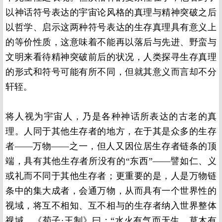
以神话符号表达的宇宙论风格的真理与精神突破之后
以哲学、启示这两种符号表达的生存真理具有意义上
的等价性质，这意味着不能再以落后与先进、野蛮与
文明来看待精神突破前后的状况，人类探寻生存真理
的形式和符号可能有所不同，但就其意义而言却不分
轩轾。
将人视为宇宙人，乃是各种神话所表达的古老的真
理。人同于其他生存者的地方，在于其是众多的生存
者——万物——之一，但人又因位居生存者链条的顶
端，具有其他生存者所没有的“东西”——譬如仁、义
或礼而不同于其他生存者；更重要的是，人是万物链
条中的集大成者，会通万物，从而具有一个世界性的
视域，将互不相知、互不相与的生存者纳入世界整体
视域。《荀子·王制》曰：“水火有气而无生，草木有