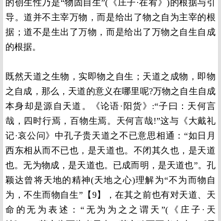
的创生性乃是“物固自生”(《庄子·在宥》)的根据与引
导。道并不主宰万物，而是给出了物之自为主宰的根
据；道不是生出了万物，而是给出了万物之自生自成
的根据。
既然天道之生物，实即物之自生；天道之成物，即物
之自成，那么，天道的意义在哪里呢?万物之自生自成
本身却是源自天道。《论语·阳货》:“子曰：天何言
哉，四时行焉，百物生焉。天何言哉!”这与《大戴礼
记·哀公问》中孔子贵天道之不已意思相通：“如日月
西东相从而不已也，是天道也。不闭其久也，是天道
也。无为物成，是天道也。已成而明，是天道也”。孔
颖达曾将天地的精神(天地之心)理解为“不为而物自
为，不生而物自生”【9】，在其之前也有对天道、天
命的无为表述：“无为为之之谓天”(《庄子·天