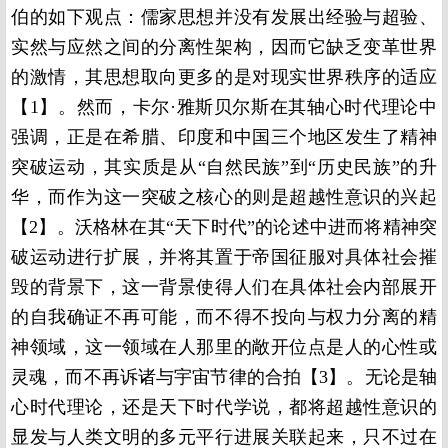
伯的如下观点：儒家思想并没有发展出经验与超验、
实然与应然之间的分离性架构，因而它缺乏变革世界
的激情，其思想取向更多的是对现实世界秩序的适应
【1】。然而，卡尔·雅斯贝尔斯在其轴心时代理论中
强调，正是在希腊、印度和中国三个地区发生了精神
突破运动，其实质是从“自然民族”到“历史民族”的升
华，而作为这一突破之核心的则是超越性意识的兴起
【2】。沃格林在其“天下时代”的论述中进而将精神突
破运动进行扩展，并将其置于帝国征服对具体社会摧
毁的背景下，这一背景使得人们在具体社会内部展开
的自我确证不再可能，而不得不投向与权力分离的精
神领域，这一领域在人那里的敞开位点是人的心性或
灵魂，而不再诉诸与宇宙节律的合拍【3】。无论是轴
心时代理论，还是天下时代学说，都将超越性意识的
显发与人类文明的多元平行进展关联起来，只不过在