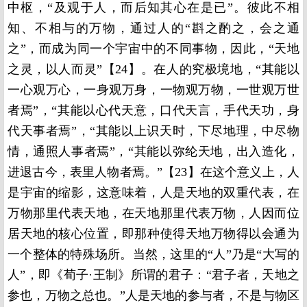
中枢，“及观于人，而后知其心在是已”。彼此不相
知、不相与的万物，通过人的“斟之酌之，会之通
之”，而成为同一个宇宙中的不同事物，因此，“天地
之灵，以人而灵”【24】。在人的究极境地，“其能以
一心观万心，一身观万身，一物观万物，一世观万世
者焉”，“其能以心代天意，口代天言，手代天功，身
代天事者焉”，“其能以上识天时，下尽地理，中尽物
情，通照人事者焉”，“其能以弥纶天地，出入造化，
进退古今，表里人物者焉。”【23】在这个意义上，人
是宇宙的缩影，这意味着，人是天地的双重代表，在
万物那里代表天地，在天地那里代表万物，人因而位
居天地的核心位置，即那种使得天地万物得以会通为
一个整体的特殊场所。当然，这里的“人”乃是“大写的
人”，即《荀子·王制》所谓的君子：“君子者，天地之
参也，万物之总也。”人是天地的参与者，不是与物区