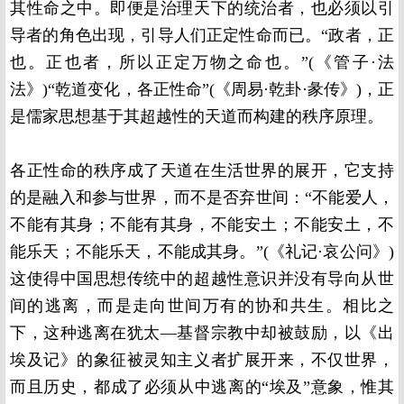
其性命之中。即便是治理天下的统治者，也必须以引
导者的角色出现，引导人们正定性命而已。“政者，正
也。正也者，所以正定万物之命也。”(《管子·法
法》)“乾道变化，各正性命”(《周易·乾卦·彖传》)，正
是儒家思想基于其超越性的天道而构建的秩序原理。
各正性命的秩序成了天道在生活世界的展开，它支持
的是融入和参与世界，而不是否弃世间：“不能爱人，
不能有其身；不能有其身，不能安土；不能安土，不
能乐天；不能乐天，不能成其身。”(《礼记·哀公问》)
这使得中国思想传统中的超越性意识并没有导向从世
间的逃离，而是走向世间万有的协和共生。相比之
下，这种逃离在犹太—基督宗教中却被鼓励，以《出
埃及记》的象征被灵知主义者扩展开来，不仅世界，
而且历史，都成了必须从中逃离的“埃及”意象，惟其