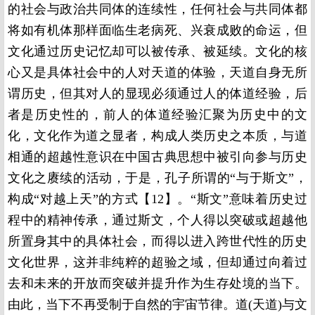
的社会与政治共同体的连续性，任何社会与共同体都
将如有机体那样面临生老病死、兴衰成败的命运，但
文化通过历史记忆却可以被传承、被延续。文化的核
心又是具体社会中的人对天道的体验，天道自身无所
谓历史，但其对人的显现必须通过人的体道经验，后
者是历史性的，前人的体道经验汇聚为历史中的文
化，文化作为道之显者，构成人类历史之本质，与道
相通的超越性意识在中国古典思想中被引向参与历史
文化之赓续的活动，于是，孔子所谓的“与于斯文”，
构成“对越上天”的方式【12】。“斯文”意味着历史过
程中的精神传承，通过斯文，个人得以突破或超越他
所置身其中的具体社会，而得以进入跨世代性的历史
文化世界，这并非纯粹的超验之域，但却通过向着过
去和未来的开放而突破并提升作为生存处境的当下。
由此，当下不再受制于自然的宇宙节律。道(天道)与文