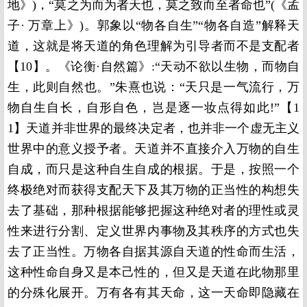
地》)，“莫之为而为者天也，莫之致而至者命也”(《孟
子· 万章上》)。郭象以“物各自生”“物各自造”解释天
道，这就是将天道的角色理解为引导者而不是支配者
【10】。《论衡·自然篇》:“天动不欲以生物，而物自
生，此则自然也。”朱熹也说：“天只是一气流行，万
物自生自长，自形自色，岂是逐一妆点得如此!”【1
1】天道并非世界的最终决定者，也并非一个虚无主义
世界中的意义授予者。天道并不直接介入万物的自生
自成，而只是这种自生自成的根据。于是，按照一个
终极绝对而获得支配天下及其万物的正当性的构想失
去了基础，那种根据能够把握这种绝对者的理性或灵
性来进行分割、定义世界内事物及其秩序的方式也失
去了正当性。万物各自据其源自天道的性命而生活，
这种性命自身又是本己性的，但又是天道在此物那里
的分殊化展开。万有各有其天命，这一天命即隐藏在