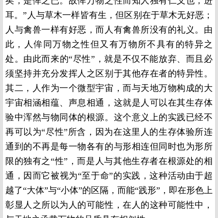
矣，是侔之已。故侔万物之性而知人独有仁义也，进
耳。”人与草木一样皆有生，但区别在于草木无好恶；
人与禽兽一样有好恶，而人有禽兽所没有的礼义。由
此，人侔同万物之性但又有万物所不具有的特异之
处。由此而来的“尽性”，就是不仅不能放弃、而且必
须坚持并充分发挥人之区别于其他存在者的特异性。
其二，人作为一个微型宇宙，而与天地万物构成的大
宇宙相涵相蕴、声息相通，这就是人可以在其生存体
验中浑然与物同体的根源。这个意义上的实践已经不
再可以为“尽性”所含，因为在这里人的生存体验所连
通到的不再是每一物各有的与形相连但同时也为形所
限的独有之“性”，而是人与其他生存者在根源处的相
通，因而它被视为“至于命”的实践，这种活动由于超
越了“大体”与“小体”的区隔，而能“践形”，即在形色上
彰显人之所以为人的可能性，在人的这种可能性中，