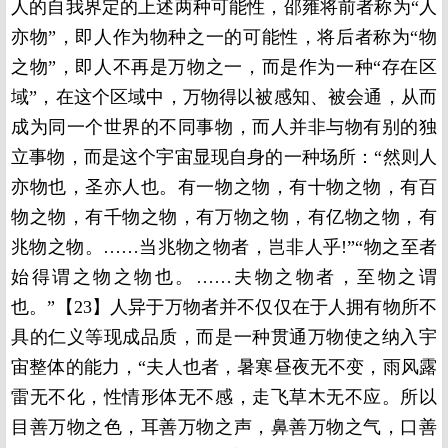
人的自我界定的上述两种可能性，邵雍将前者称为“人
亦物”，即人作为物种之一的可能性，将后者称为“物
之物”，即人不再是万物之一，而是作为一种“存在区
域”，在这个区域中，万物得以被感知、被会通，从而
成为同一个世界的不同事物，而人并非与物有别的独
立事物，而是这个宇宙显现自身的一种场所：“然则人
亦物也，圣亦人也。有一物之物，有十物之物，有百
物之物，有千物之物，有万物之物，有亿物之物，有
兆物之物。……当兆物之物者，岂非人乎!”“物之至者
始得谓之物之物也。……夫物之物者，至物之谓
也。”【23】人异于万物者并不仅仅在于人拥有物所不
具的仁义等现成品质，而是一种贯通万物使之纳入宇
宙整体的能力，“夫人也者，暑寒昼夜无不变，雨风露
雷无不化，性情形体无不感，走飞草木无不应。所以
目善万物之色，耳善万物之声，鼻善万物之气，口善