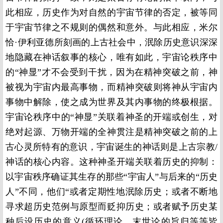
此相应，历史作为对自然的宇宙节律的否定，被等同
于宇宙节律之不规则的偶然和意外。与此相应，米尔
恰·伊利亚德所刻画的上古社会中，泯除历史意识深深
地隐藏在神话叙事的核心，唯有如此，宇宙论秩序中
的“神显”才不会受到干扰，因为在精神突破之前，神
被视为宇宙内最高事物，而精神突破则将神从宇宙内
事物中解除，使之成为世界及其内事物的终极根据。
宇宙论秩序中的“神显”关联着神圣的开端或创生，对
绝对起源、万物开端的全神贯注是精神突破之前的上
古心灵所特有的意识，宇宙诞生的神话则是上古宗教/
神话的核心内容。这种神圣开端关联着历史的抑制：
以宇宙秩序确证其生存的那些“宇宙人”与后来的“历史
人”不同，他们“或者定期性地泯除历史；或者不断地
寻求超历史范例与原型而贬抑历史；或者赋予历史某
种后设历史的意义(循环理论，末世论的旨归等等皆