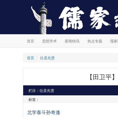
首页
思想学术
新闻快讯
热点专题
儒家
首页
往圣先贤
【田卫平】
栏目：往圣先贤
标签：
北学泰斗孙奇逢