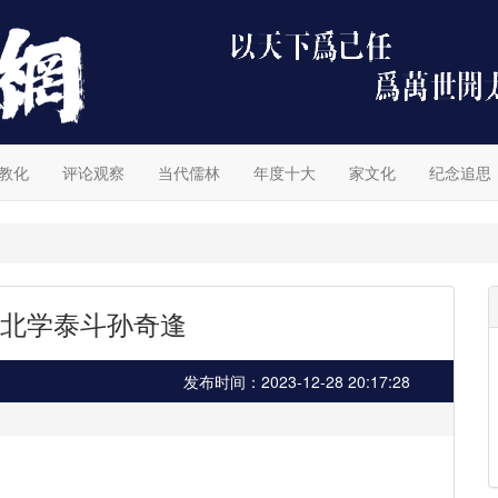
教化
评论观察
当代儒林
年度十大
家文化
纪念追思
北学泰斗孙奇逢
发布时间：2023-12-28 20:17:28