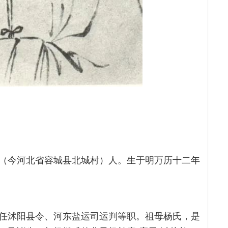
（今河北省容城县北城村）人。生于明万历十二年
任沭阳县令、河东盐运司运判等职。祖母杨氏，是