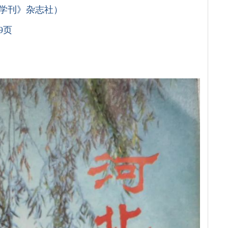
北学刊》杂志社）
9页