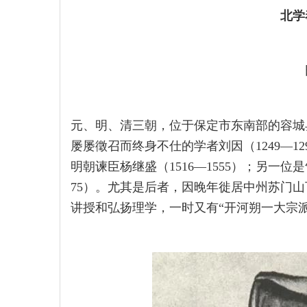
北学
元、明、清三朝，位于保定市东南部的容城
屡屡徵召而终身不仕的学者刘因（1249—1
明朝谏臣杨继盛（1516—1555）；另一位
75）。尤其是后者，因晚年徙居中州苏门山
讲授和弘扬理学，一时又有“开河朔一大宗