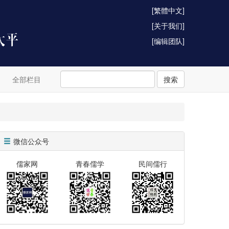
[繁體中文]
[关于我们]
[编辑团队]
全部栏目
搜索
微信公众号
儒家网
青春儒学
民间儒行