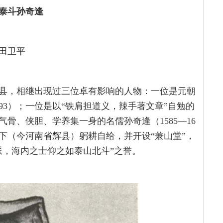
泰斗孙奇逢
田卫平
县，相继出现过三位卓有影响的人物：一位是元朝
293）；一位是以“铁肩担道义，辣手著文章”自勉的
是气骨、侠胆、学养集一身的名儒孙奇逢（1585—16
下（今河南省辉县）躬耕自给，并开设“兼山堂”，
派，海内之士仰之如泰山北斗”之誉。