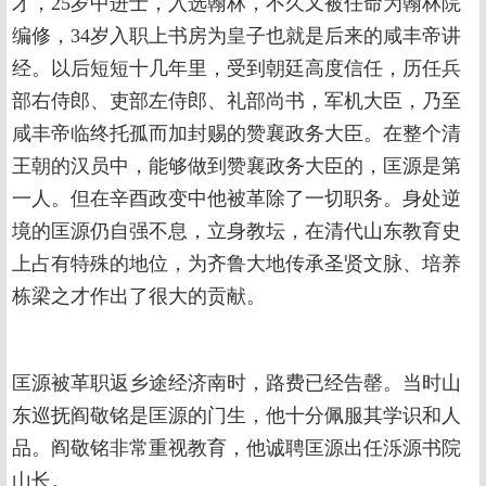
才，25岁中进士，入选翰林，不久又被任命为翰林院
编修，34岁入职上书房为皇子也就是后来的咸丰帝讲
经。以后短短十几年里，受到朝廷高度信任，历任兵
部右侍郎、吏部左侍郎、礼部尚书，军机大臣，乃至
咸丰帝临终托孤而加封赐的赞襄政务大臣。在整个清
王朝的汉员中，能够做到赞襄政务大臣的，匡源是第
一人。但在辛酉政变中他被革除了一切职务。身处逆
境的匡源仍自强不息，立身教坛，在清代山东教育史
上占有特殊的地位，为齐鲁大地传承圣贤文脉、培养
栋梁之才作出了很大的贡献。
匡源被革职返乡途经济南时，路费已经告罄。当时山
东巡抚阎敬铭是匡源的门生，他十分佩服其学识和人
品。阎敬铭非常重视教育，他诚聘匡源出任泺源书院
山长。