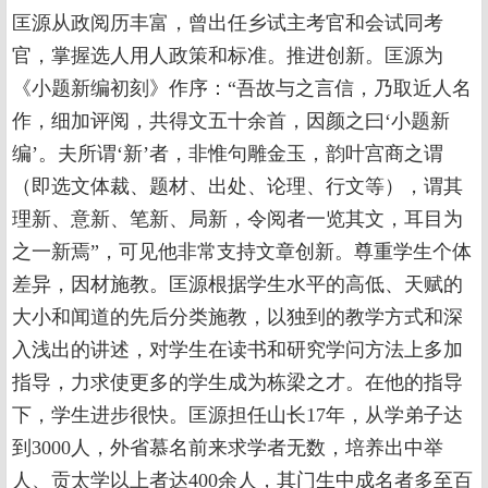
匡源从政阅历丰富，曾出任乡试主考官和会试同考
官，掌握选人用人政策和标准。推进创新。匡源为
《小题新编初刻》作序：“吾故与之言信，乃取近人名
作，细加评阅，共得文五十余首，因颜之曰‘小题新
编’。夫所谓‘新’者，非惟句雕金玉，韵叶宫商之谓
（即选文体裁、题材、出处、论理、行文等），谓其
理新、意新、笔新、局新，令阅者一览其文，耳目为
之一新焉”，可见他非常支持文章创新。尊重学生个体
差异，因材施教。匡源根据学生水平的高低、天赋的
大小和闻道的先后分类施教，以独到的教学方式和深
入浅出的讲述，对学生在读书和研究学问方法上多加
指导，力求使更多的学生成为栋梁之才。在他的指导
下，学生进步很快。匡源担任山长17年，从学弟子达
到3000人，外省慕名前来求学者无数，培养出中举
人、贡太学以上者达400余人，其门生中成名者多至百