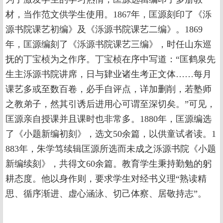
材，当作范文供学生使用。1867年，匡源刻印了《泺
源书院课艺初编》及《泺源书院课艺二编》。1869
年，匡源编刻了《泺源书院课艺三编》，时任山东巡
抚的丁宝桢为之作序。丁宝桢在序中写道：“匡鹤泉先
生主泺源书院讲席，日与肄业诸生考正文体……每月
课艺多或至数百卷，必手自评点，详加删削，若塾师
之教弟子，然其引诱后进用心可谓至深切矣。”可见，
匡源亲自授课并且课时也非常多。1880年，匡源编选
了《小题新编初刻》，选文50余篇，以供童试者读。1
883年，朱学笃续辑匡源所选而未成之泺源书院《小题
新编续刻》，共得文60余篇。教育学生秉持勤勉的躬
耕态度。他以身作则，要求学生对经书义理“熟读精
思、循序渐进、虚心涵泳、切己体察、居敬持志”。