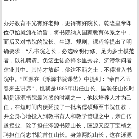
办好教育不光有好老师，更得有好院长。乾隆皇帝即
位伊始就颁布谕旨，将书院纳入国家教育体系之中，
而后又对书院的院长、生源、规则、课程等提出了明
确要求：“凡书院之长，必选经明行修、足为多士模范
者，以礼聘请。负笈生徒必择乡里秀异、沉潜学问者
肄业其中。其恃才放诞，佻达不羁之士，不得滥入书
院中。”匡源在《泺源书院课艺》中提到：“余自乙丑
春来主讲席”，也就是1865年出任山长。匡源任山长时
期是泺源书院最兴盛的时期之一，他以培养人才为己
任，在短时间内便延揽了一批名儒硕师至书院任教，
并全身心地投入到教书育人和教学管理之中，亲自传
道授业。除了担任泺源书院山长，匡源又应丁宝桢之
聘担任尚志书院首任山长。身兼两院山长，这在泺源