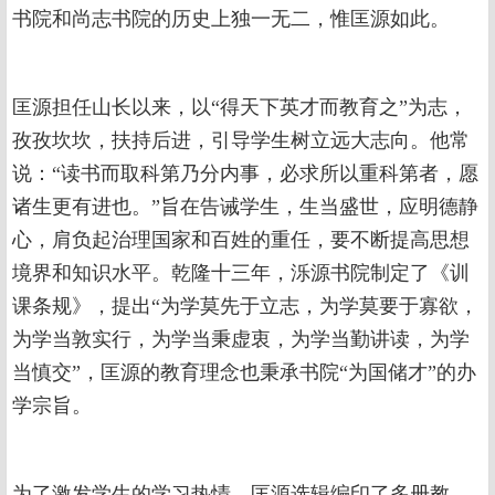
书院和尚志书院的历史上独一无二，惟匡源如此。
匡源担任山长以来，以“得天下英才而教育之”为志，
孜孜坎坎，扶持后进，引导学生树立远大志向。他常
说：“读书而取科第乃分内事，必求所以重科第者，愿
诸生更有进也。”旨在告诫学生，生当盛世，应明德静
心，肩负起治理国家和百姓的重任，要不断提高思想
境界和知识水平。乾隆十三年，泺源书院制定了《训
课条规》，提出“为学莫先于立志，为学莫要于寡欲，
为学当敦实行，为学当秉虚衷，为学当勤讲读，为学
当慎交”，匡源的教育理念也秉承书院“为国储才”的办
学宗旨。
为了激发学生的学习热情，匡源选辑编印了多册教