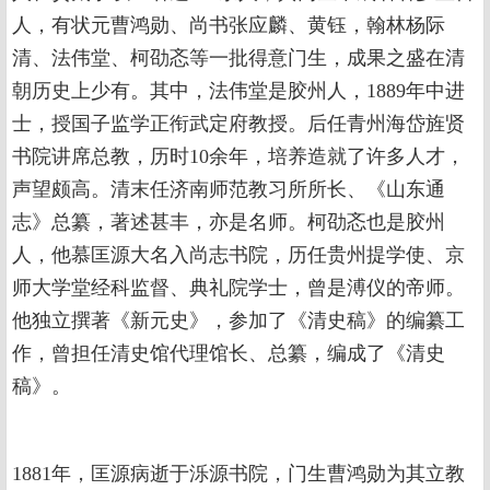
人，有状元曹鸿勋、尚书张应麟、黄钰，翰林杨际
清、法伟堂、柯劭忞等一批得意门生，成果之盛在清
朝历史上少有。其中，法伟堂是胶州人，1889年中进
士，授国子监学正衔武定府教授。后任青州海岱旌贤
书院讲席总教，历时10余年，培养造就了许多人才，
声望颇高。清末任济南师范教习所所长、《山东通
志》总纂，著述甚丰，亦是名师。柯劭忞也是胶州
人，他慕匡源大名入尚志书院，历任贵州提学使、京
师大学堂经科监督、典礼院学士，曾是溥仪的帝师。
他独立撰著《新元史》，参加了《清史稿》的编纂工
作，曾担任清史馆代理馆长、总纂，编成了《清史
稿》。
1881年，匡源病逝于泺源书院，门生曹鸿勋为其立教