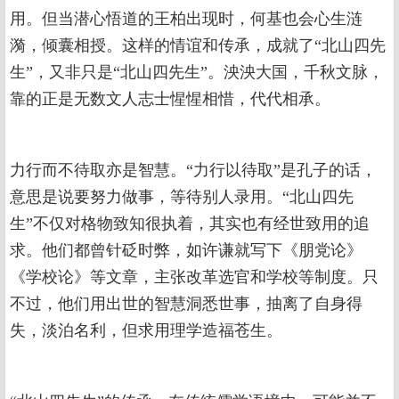
用。但当潜心悟道的王柏出现时，何基也会心生涟
漪，倾囊相授。这样的情谊和传承，成就了“北山四先
生”，又非只是“北山四先生”。泱泱大国，千秋文脉，
靠的正是无数文人志士惺惺相惜，代代相承。
力行而不待取亦是智慧。“力行以待取”是孔子的话，
意思是说要努力做事，等待别人录用。“北山四先
生”不仅对格物致知很执着，其实也有经世致用的追
求。他们都曾针砭时弊，如许谦就写下《朋党论》
《学校论》等文章，主张改革选官和学校等制度。只
不过，他们用出世的智慧洞悉世事，抽离了自身得
失，淡泊名利，但求用理学造福苍生。