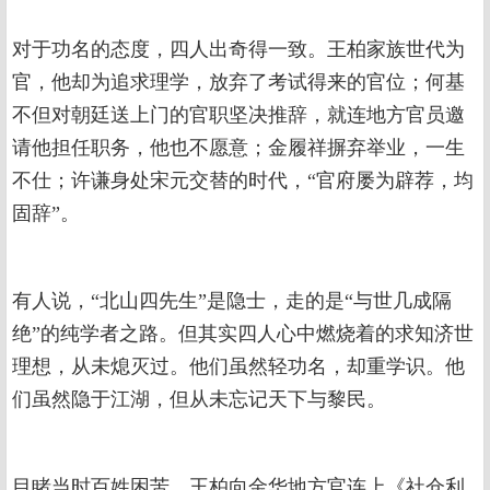
对于功名的态度，四人出奇得一致。王柏家族世代为
官，他却为追求理学，放弃了考试得来的官位；何基
不但对朝廷送上门的官职坚决推辞，就连地方官员邀
请他担任职务，他也不愿意；金履祥摒弃举业，一生
不仕；许谦身处宋元交替的时代，“官府屡为辟荐，均
固辞”。
有人说，“北山四先生”是隐士，走的是“与世几成隔
绝”的纯学者之路。但其实四人心中燃烧着的求知济世
理想，从未熄灭过。他们虽然轻功名，却重学识。他
们虽然隐于江湖，但从未忘记天下与黎民。
目睹当时百姓困苦，王柏向金华地方官连上《社仓利