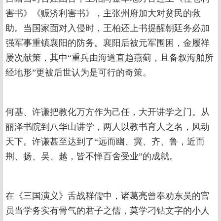
害书》《赈济利害书》，主张州府加大对贫民的救
助。当国家面对入侵时，王柏还上书提醒朝廷务必加
强军事重镇襄阳的防务。襄阳后被元军围困，金履祥
屡次献策，其中“重兵由海道直趋燕蓟，且备叙海舶所
经地形”更被后世认为是可行的奇策。
何基、许谦把教化万方作为己任，大开讲学之门。从
丽泽书院到八华山讲学，两人以教书育人之名，风动
天下。许谦甚至达到了“远而幽、冀、齐、鲁，近而
荆、扬、吴、越，皆不惮百舍受业”的成就。
在《三国演义》舌战群儒中，诸葛亮曾奉劝东吴的官
员当学务实有骨气的君子之儒，莫学刁钻文字的小人