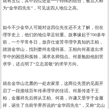
就有五位，其中四位还是一个特殊的组合，被后人称
为“金华四先生”，可见这四人地位之高。
如今不少金华人可能对这四位先生还不太了解，但在
理学史上，他们的地位举足轻重。故事缘起于700多年
前，一个平常冬日，放弃仕途苦寻理学真知的王柏，
踏游金华山，找到婺州名儒何基。王柏向何基道出求
学中的困惑和孤独，渴求名师指点。何基勉励他刻苦
求学，还点明了“立志居敬”的求学方向。
就在金华山北麓的一处农家里，这两位先贤的见面开
启了一段接续百年传承理学的佳话。何基传道于王
柏，金履祥先后师从王柏、何基，许谦又受学于金履
祥，诞生了当前学界所说的“金华四先生”，又称”北山