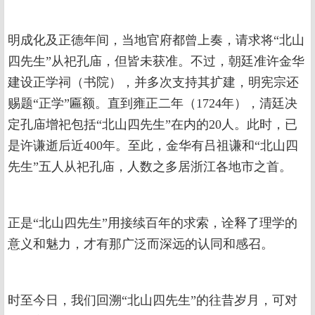
明成化及正德年间，当地官府都曾上奏，请求将“北山
四先生”从祀孔庙，但皆未获准。不过，朝廷准许金华
建设正学祠（书院），并多次支持其扩建，明宪宗还
赐题“正学”匾额。直到雍正二年（1724年），清廷决
定孔庙增祀包括“北山四先生”在内的20人。此时，已
是许谦逝后近400年。至此，金华有吕祖谦和“北山四
先生”五人从祀孔庙，人数之多居浙江各地市之首。
正是“北山四先生”用接续百年的求索，诠释了理学的
意义和魅力，才有那广泛而深远的认同和感召。
时至今日，我们回溯“北山四先生”的往昔岁月，可对