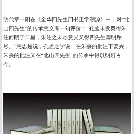
明代章一阳在《金华四先生四书正学溯源》中，对“北
山四先生”的传承意义有一句评价：“孔孟未发奥得朱
注而朗于日星，朱注之未尽意义又得四先生阐明殆
尽。”意思是说，孔孟之学说，在朱熹的批注下复兴，
朱熹的批注又在“北山四先生”的传承中得以明辨古
今。