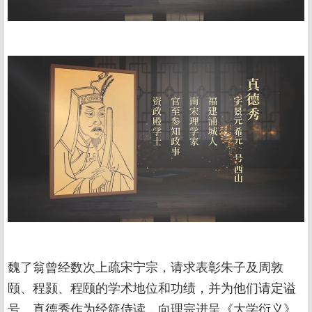
魏了翁曾经数次上疏宋宁宗，请求表彰朱子及周敦
颐、程颢、程颐的学术地位和功绩，并为他们请定谥
号。真德秀作为经筵侍读，向理宗进呈《大学衍义》