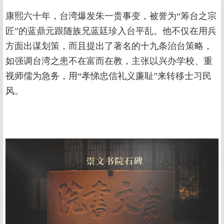
康熙六十年，台湾爆发朱一贵事变，被誉为“筹台之宗
匠”的蓝鼎元跟随族兄蓝廷珍入台平乱。他不仅在用兵
方面出谋划策，而且提出了著名的十九条治台策略，
如强调台湾之患不在富而在教，主张以兴办学校、重
视师儒为急务，用“孝悌忠信礼义廉耻”来转移士习民
风。