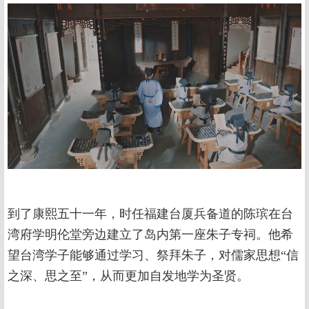
到了康熙五十一年，时任福建台厦兵备道的陈瑸在台
湾府学明伦堂旁边建立了岛内第一座朱子专祠。他希
望台湾学子能够通过学习、祭拜朱子，对儒家思想“信
之深、思之至”，从而更加自发地学为圣贤。