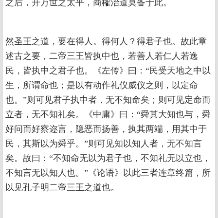
之后，开万世之太平，商榷治道莫备于此。
然圣王之道，要在得人。得何人？得君子也。故此章
述古之要，二帝三王皆执中也，若善人若仁人若逸
民，皆执中之君子也。《左传》曰：“民受天地之中以
生，所谓命也；是以有动作礼仪威仪之则，以定命
也。”则可见君子执中者，无不知命矣；则可见定命而
立者，无不知礼矣。《中庸》曰：“舜其大知也与，舜
好问而好察迩言，隐恶而扬善，执其两端，用其中于
民，其斯以为舜乎。”则可见知以知人者，无不知言
矣。故曰：“不知命无以为君子也，不知礼无以立也，
不知言无以知人也。”《论语》以此三者连章终篇，所
以见孔子明二帝三王之道也。