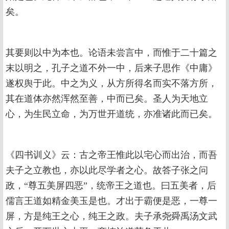
矣。
其要则以中为本也。论语未尝言中，而惟于二十篇之
末以明之，孔子之道不外一中，后来子思作《中庸》
遂权舆于此。中之为义，从方所得名而实不落方所，
其在道体亦然浑然至善，中而已矣。圣人为天地立
心，为生民立命，为万世开道统，亦准诸此而已矣。
《四书训义》云：古之帝王惟此以宅心而出治，而吾
夫子之立教也，亦以此尽学者之心。故答子张之问
政，“尊五美屏四恶”，统帝王之道也。曰五美者，后
儒言王道如精金美玉是也。才出于霸便是恶，一尊一
屏，方是纯王之心，纯王之政。夫子承尧舜禹汤文武