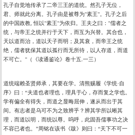
孔子自觉地传承了二帝三王的道统。然孔子无位，
君、师就此分离。孔子由是被尊为"素王"。孔子之后
的中国政教, 恒以"素王"为依归。王夫之曰："儒者之
统，与帝王之统并行于天下，而互为兴替。其合也，
天以道而治，道以天子而明；及其衰，而帝王之统
绝，儒者犹保其道以孤行而无所待，以人存道，而道
不可亡。"（《读通鉴论》卷十五.一三）
道统端赖圣贤师承，其要在学。清熊赐履《学统·自
序》曰：“夫道也者理也，理具于心，存而复之学也。
学有偏全有得失，而道之显晦屈伸，遂从而出于其
间。有志者是乌可不为之致辨乎？辨其学所以晰其
理，而道以明，而统以尊。呜呼，此固吾儒事功之决
不容已者也。”周铭在该书《跋》则曰：“天下不可一