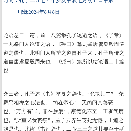
时间：孔子二五七五年岁次甲辰七月初五日甲辰
耶稣2024年8月8日
论语总二十篇，前十八篇举孔子论道之语，《子章》
十九举门人论道之语，《尧曰》篇则举唐虞夏殷周传
道之语也。此明门人所学之道自孔子来，孔子所传之
道自唐虞夏殷周来也。《尧曰》篇所以结论语二十篇
也。
尧曰者，孔子述《书》举要之辞也。“允执其中”，尧
舜禹相禅之心法也。“简在帝心”，天简阅其善恶
也。“万方有罪，罪在朕躬”，察德化不至，王者气度
也。“所重民食丧祭”，孟子云养生丧死无憾，王道之
始是也。此皆《书》辞也，二帝三王之道其要存于斯