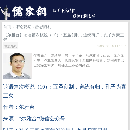
首页
›
评论观察
›
散思随札
【尔雅台】论语篇次概说（10）: 五圣创制，道统有归，孔子为素王
矣
散思随札
2024-08-10 11:13:11
作者简介：陈绪平，男，字子茂，号尔雅台，西元一九六九
年生，湖北阳新人。长期从业于互联网科技界，曾任阿里巴
巴资深架构师，现任某上市公司高管。
论语篇次概说（
10
）
:
五圣创制，道统有归，孔子为素
王矣
作者：尔雅台
来源：“尔雅台”微信公众号