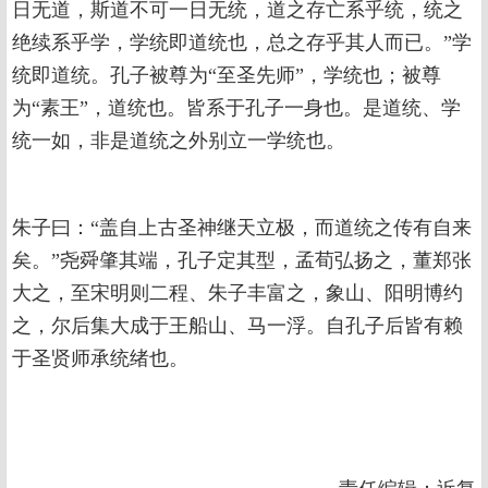
日无道，斯道不可一日无统，道之存亡系乎统，统之
绝续系乎学，学统即道统也，总之存乎其人而已。”学
统即道统。孔子被尊为“至圣先师”，学统也；被尊
为“素王”，道统也。皆系于孔子一身也。是道统、学
统一如，非是道统之外别立一学统也。
朱子曰：“盖自上古圣神继天立极，而道统之传有自来
矣。”尧舜肇其端，孔子定其型，孟荀弘扬之，董郑张
大之，至宋明则二程、朱子丰富之，象山、阳明博约
之，尔后集大成于王船山、马一浮。自孔子后皆有赖
于圣贤师承统绪也。