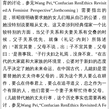
育的讨论，参见Wang Pei,“Confucian RenEthics Revisit
ed:A Feminist Perspective”,forthcoming）需要指出的
是，班昭很明确要求她的女儿们顺从自己的公婆，但
她没特别说要顺从丈夫。这又牵涉到经典儒家一个比
较特别的方面，当父子关系和夫妻关系有交叠的时
候，父子关系优先。就像《礼记·内则》所陈述
的：“甚宜其妻，父母不说，出；子不宜其妻，父母
曰：‘是善事我。’子行夫妇之礼焉，没身不衰。”在古
代的大家庭和大家族的环境里，公婆对于新妇的态度
几乎决定了她的未来命运。在中国古代，儿媳妇是需
要替她的丈夫侍奉父母的，因为这个男人要么在耕
作，要么在侍奉君上，要么在追寻道义，总之作为一
个有限的人，他们需要一个妻子来帮忙侍奉父母。
（儿媳替代她的丈夫行孝，这个历史事实也需要再检
讨，参见Wang Pei,“Confucian RenEthics Revisited:A Fe