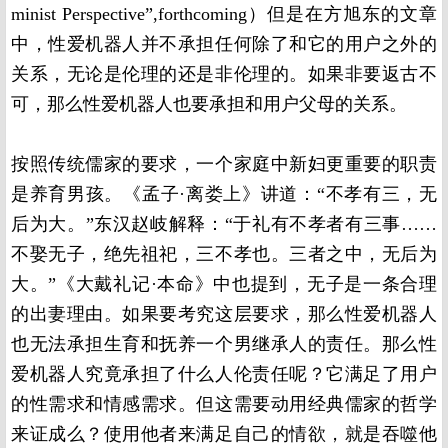
minist Perspective”,forthcoming）但是在方旭东的文章
中，性爱机器人并不承担任何除了和它的用户之外的
关系，无论是伦理的还是非伦理的。如果非要返古不
可，那么性爱机器人也要承担和用户父母的关系。
按照传统儒家的要求，一个家庭中新妇更重要的职责
是养育男孩。《孟子·离娄上》讲道：“不孝有三，无
后为大。”东汉赵岐解释：“于礼有不孝者有三事……
不娶无子，绝先祖祀，三不孝也。三者之中，无后为
大。”《大戴礼记·本命》中也提到，无子是一条合理
的出妻理由。如果要考究这层要求，那么性爱机器人
也无法承担生育和抚养一个男继承人的责任。那么性
爱机器人究竟承担了什么人伦责任呢？它满足了用户
的性需求和情感需求。但这需要动用经典儒家的哲学
来证成么？使用他者来满足自己的情欲，就是吞噬他