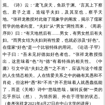
焉。《诗》云：‘鸢飞戾天，鱼跃于渊。’言其上下察
也。君子之道，造端乎夫妇，及其至也，察乎天
地。”张祥龙教授对此做了现象学的阐发，揭示了儒家
哲学的他者向度。“夫妇”从“男女”两性而来，《周易·
序卦》曰：“有天地然后有……男女，有男女然后有夫
妇。”而男女结为夫妇则有性爱，也就必涉及“好色”。
在儒家“好色”是一个比较特殊的用词。《论语·子罕》
中子曰：“吾未见好德如好色者也。”张祥龙教授指
出，这意味着“色”与“德”有着特殊的相关性。《中
庸》引文中说“夫妇之愚”“之不肖”，应该与这个维度
的人生情态相关。人在情爱关系之中的确有其愚和不
肖处，但这种“愚”和“不肖”并不意味着人就愚蠢低能
了，而是《关雎》诗中“悠哉悠哉，辗转反侧”一类的
忘乎所以（然）、为情所困、外在于理智的状态。
（参考张祥龙2021年4月27日在中山大学的讲座）