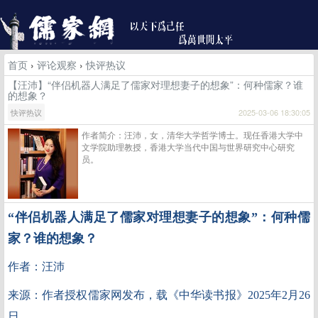
首页
›
评论观察
›
快评热议
【汪沛】“伴侣机器人满足了儒家对理想妻子的想象”：何种儒家？谁
的想象？
快评热议
2025-03-06 18:30:05
作者简介：汪沛，女，清华大学哲学博士。现任香港大学中
文学院助理教授，香港大学当代中国与世界研究中心研究
员。
“伴侣机器人满足了儒家对理想妻子的想象”：何种儒
家？谁的想象？
作者：汪沛
来源：作者授权儒家网发布，载《中华读书报》2025年2月26
日