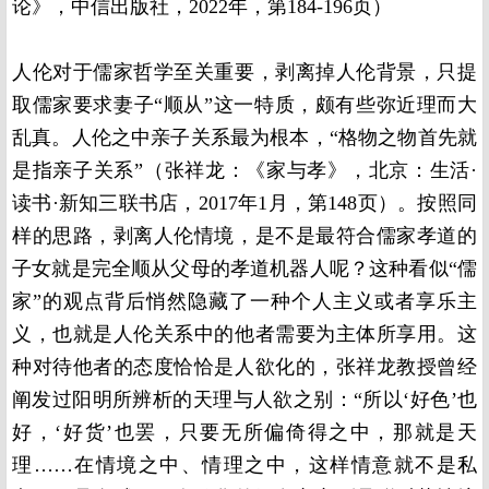
论》，中信出版社，2022年，第184-196页）
人伦对于儒家哲学至关重要，剥离掉人伦背景，只提
取儒家要求妻子“顺从”这一特质，颇有些弥近理而大
乱真。人伦之中亲子关系最为根本，“格物之物首先就
是指亲子关系”（张祥龙：《家与孝》，北京：生活·
读书·新知三联书店，2017年1月，第148页）。按照同
样的思路，剥离人伦情境，是不是最符合儒家孝道的
子女就是完全顺从父母的孝道机器人呢？这种看似“儒
家”的观点背后悄然隐藏了一种个人主义或者享乐主
义，也就是人伦关系中的他者需要为主体所享用。这
种对待他者的态度恰恰是人欲化的，张祥龙教授曾经
阐发过阳明所辨析的天理与人欲之别：“所以‘好色’也
好，‘好货’也罢，只要无所偏倚得之中，那就是天
理……在情境之中、情理之中，这样情意就不是私