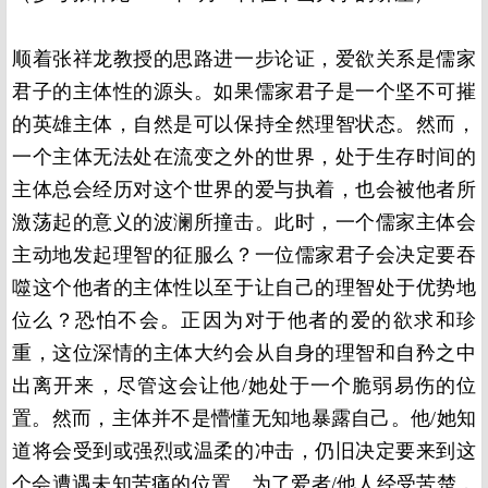
顺着张祥龙教授的思路进一步论证，爱欲关系是儒家
君子的主体性的源头。如果儒家君子是一个坚不可摧
的英雄主体，自然是可以保持全然理智状态。然而，
一个主体无法处在流变之外的世界，处于生存时间的
主体总会经历对这个世界的爱与执着，也会被他者所
激荡起的意义的波澜所撞击。此时，一个儒家主体会
主动地发起理智的征服么？一位儒家君子会决定要吞
噬这个他者的主体性以至于让自己的理智处于优势地
位么？恐怕不会。正因为对于他者的爱的欲求和珍
重，这位深情的主体大约会从自身的理智和自矜之中
出离开来，尽管这会让他/她处于一个脆弱易伤的位
置。然而，主体并不是懵懂无知地暴露自己。他/她知
道将会受到或强烈或温柔的冲击，仍旧决定要来到这
个会遭遇未知苦痛的位置。为了爱者/他人经受苦楚，