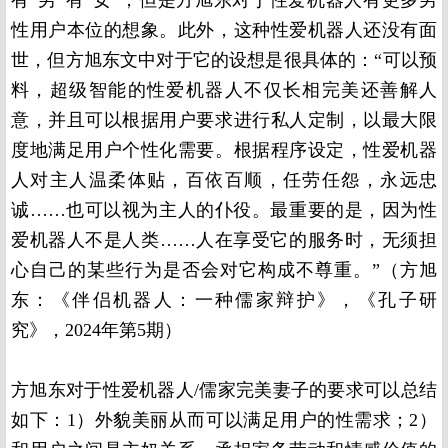
有“男”有“女”，但是方旭东对于性爱机器人有更多男
性用户本位的想象。此外，这种性爱机器人还没有面
世，但方旭东文中对于它的设想是很具体的：“可以预
料，超级智能的性爱机器人不仅长相完美还善解人
意，并且可以根据用户要求进行私人定制，以最大限
度地满足用户个性化需要。根据程序设定，性爱机器
人对主人温柔体贴，百依百顺，任劳任怨，永远忠
诚……也可以视为主人的仆役。最重要的是，因为性
爱机器人不是人类……人在享受它的服务时，无须担
心自己的某些行为是否会对它构成不尊重。”（方旭
东：《伴侣机器人：一种儒家辩护》，《孔子研
究》，2024年第5期）
方旭东对于性爱机器人/儒家完美妻子的要求可以总结
如下：1）外貌美丽从而可以满足用户的性需求；2）