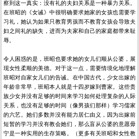
察到这一真实：没有礼的夫妇关系是一种暴力关系。
在班昭的《女诫》中很明确要求她家的女孩也需要学
习礼，她认为如果只教育男孩而不教育女孩会导致夫
妇之间礼的缺失，进而为夫家和自己的家庭都带来耻
辱。
令人困惑的是，班昭也要求她的女儿们顺从公婆，展
现女性柔顺的美德。对于这一点，需要情境化地理解
班昭对自家女儿们的告诫。在中国古代，少女出嫁的
年龄非常早，班昭本人就是十四岁嫁到曹家。这些贵
族少女并没有足够的时间来学习如何处理复杂的人际
关系，也没有足够的时间（像男孩们那样）学习儒家
的六艺。她们多数并没有能力居仁由义，因为出嫁前
短暂的学习并没有教会她们，那么盲从公婆的意愿毋
宁是一种实用的生存策略。（更多有关班昭和女性教