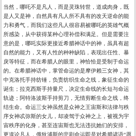
当然，哪吒不是凡人，而是灵珠转世，道成肉身，既
是人又是神，自然具有凡人所不具有的改天逆命的能
力和勇气，而我们这些凡人很容易被哪吒的英雄气概
所感染，从中获得某种心理补偿和满足。但是需要注
意的是，哪吒实际更接近希腊神话中的神，虽具有超
自然的能力，又有人性的种种缺陷，表现出任性、暴
戾等特征，而在希腊人的眼里，神恰恰是受制于命运
的。在希腊神话中，掌管命运的是摩伊赖三女神，其
中克洛托手持纺锤，负责纺织生命之线，象征生命的
诞生；拉克西斯手持量尺，决定生命线的长短与命运
轨迹；阿特洛波斯手持剪刀，无情剪断生命之线，终
结生命。命运三女神虽然是众神之王宙斯和法律与秩
序女神忒弥斯的女儿，却凌驾于众神之上，被视为宇
宙秩序的化身，甚至连宙斯也无法违抗她们的安排，
更遑论凡人，俄狄浦斯的悲剧命运即是对希腊谚语“愿