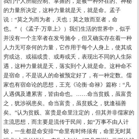
我们个人所能控制、掌握的，是被一种外在的、神秘
的力量所决定，这种力量就是天，就是命。孟子
说：“莫之为而为者，天也；莫之致而至者，命
也。”（《孟子·万章上》）我们生活的世界中，似乎
并没有一个主宰者在发号施令，但又确实存在着一种
人力无可奈何的力量，它作用于每个人身上，使其或
穷或达、或福或贵、或寿或夭，表现出不同的人生际
遇，这种力量就是天，落实到个人就是命。这种命不
是宿命，不是说人的命被预定好了，有一种定数。儒
家也有宿命论的思想，王充《论衡·命禄》篇称：“凡
人遇偶及遭累害，皆由命也。……命当贫贱，虽富贵
之，犹涉祸患矣。命当富贵，虽贫贱之，犹逢福善
矣。”认为贫贱、富贵是命里注定的，但其并非儒家的
主流思想，而主要是流传于民间，如“万事不由人计
较，一生都是命安排”“命里有时终须有，命里无时莫