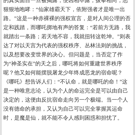
的真实面目一旦被揭露，便凶相毕露，拔拳相向，恶
狠狠地咆哮：“仙家雄霸天下，依附强者才是唯一出
路。”这是一种赤裸裸的强权宣言，是对人间公理的否
定和践踏，而哪吒掷地有声的答复：“若前方无路，我
就踏出一条路；若天地不容，我就扭转这乾坤。”则表
达了对以天宫为代表的强权秩序、丛林法则的挑战，
以及想要改变世界的决心。但问题是，当否定了作
为“神圣实在”的天之后，哪吒将如何重建世界秩序
呢？他又如何能摆脱屠龙少年终成恶龙的宿命呢？
《哪吒》想告诉人们：“不认命，就是哪吒的命！”这
是一种唯意志论，认为个人的命运完全是可以由自己
决定的，这便由反抗宿命走向另一个极端。当一个人
没有德命的承担，又认为自己可以完全掌握其运命
时，是魔是仙，就不能不令人感到困惑和担忧了。