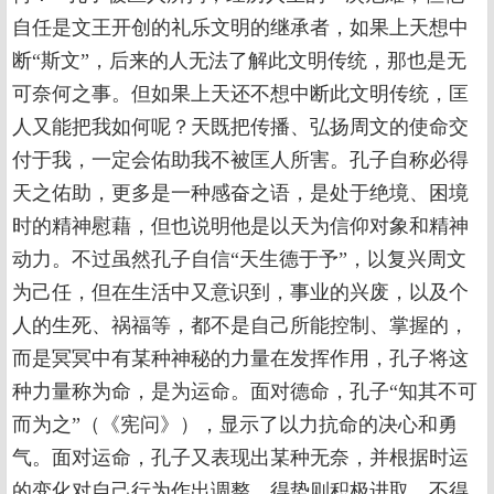
自任是文王开创的礼乐文明的继承者，如果上天想中
断“斯文”，后来的人无法了解此文明传统，那也是无
可奈何之事。但如果上天还不想中断此文明传统，匡
人又能把我如何呢？天既把传播、弘扬周文的使命交
付于我，一定会佑助我不被匡人所害。孔子自称必得
天之佑助，更多是一种感奋之语，是处于绝境、困境
时的精神慰藉，但也说明他是以天为信仰对象和精神
动力。不过虽然孔子自信“天生德于予”，以复兴周文
为己任，但在生活中又意识到，事业的兴废，以及个
人的生死、祸福等，都不是自己所能控制、掌握的，
而是冥冥中有某种神秘的力量在发挥作用，孔子将这
种力量称为命，是为运命。面对德命，孔子“知其不可
而为之”（《宪问》），显示了以力抗命的决心和勇
气。面对运命，孔子又表现出某种无奈，并根据时运
的变化对自己行为作出调整，得势则积极进取，不得