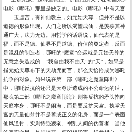
电影《哪吒》那里是缺乏的。电影《哪吒》中有天宫
——玉虚宫，有神仙教主，如元始天尊，但并不是以
道德的形象出现。人们之所以渴望成仙，是羡慕其神
通广大，法力无边。用哲学的话语说，仙代表的是
福，而不是德。仙界不是道德、价值的奠定者，反而
是混乱的制造者，哪吒的“魔童”命运就是元始天尊的
无意之失造成的，“我命由我不由天”的“天”，如果是
指元始天尊布下的天劫咒而言，那么天恰恰成为哪吒
抗争的对象。如果说在第一部《哪吒之魔童降世》
中，哪吒反抗的还只是天尊所造成的不公命运的话，
那么第二部《哪吒之魔童闹海》则将反抗的矛头指向
天庭本身，哪吒不是闹海，而是要反抗天宫。执掌天
宫的无量仙翁并不是善或正义的化身，而是一个表面
仙风道骨，实则恃强凌弱、祸乱人间的伪善者，当他