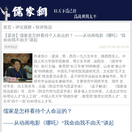
首页
›
评论观察
›
快评热议
【梁涛】儒家是怎样看待个人命运的？ ——从动画电影《哪吒》“我
命由我不由天”谈起
快评热议
2025-03-09 23:03:53
作者简介：梁涛，男，西历一九六五年生，陕西西安人。中
国人民大学国学院教授，博士生导师，副院长，《国学学
刊》执行主编。教育部“长江学者”特聘教授，山东省“泰山学
者”特聘教授。 中国孔子研究院高级研究员，文化部“孔子文
化奖”推选委员会委员，孟子研究学会副会长兼秘书长，荀子
研究学会副会长兼秘书长。主要研究中国哲学史、儒学 史、
经学史、出土简帛等，出版《郭店竹简与思孟学派》、《孟子解读》、《儒家道
统说新探》等，其中《郭店竹简与思孟学派》获多项人文社科奖。入选北京市社
科理论人才“百人工程”，中国人民大学“明德学者”，教育部“新世纪优秀人才”，北
京市“四个一批”社科理论人才等。
儒家是怎样看待个人命运的？
——从动画电影《哪吒》“我命由我不由天”谈起