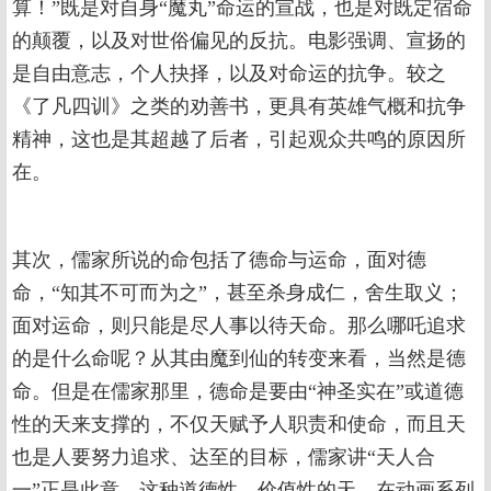
算！”既是对自身“魔丸”命运的宣战，也是对既定宿命
的颠覆，以及对世俗偏见的反抗。电影强调、宣扬的
是自由意志，个人抉择，以及对命运的抗争。较之
《了凡四训》之类的劝善书，更具有英雄气概和抗争
精神，这也是其超越了后者，引起观众共鸣的原因所
在。
其次，儒家所说的命包括了德命与运命，面对德
命，“知其不可而为之”，甚至杀身成仁，舍生取义；
面对运命，则只能是尽人事以待天命。那么哪吒追求
的是什么命呢？从其由魔到仙的转变来看，当然是德
命。但是在儒家那里，德命是要由“神圣实在”或道德
性的天来支撑的，不仅天赋予人职责和使命，而且天
也是人要努力追求、达至的目标，儒家讲“天人合
一”正是此意。这种道德性、价值性的天，在动画系列