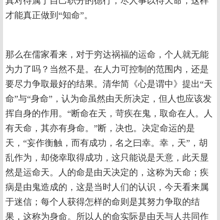
真对待属于自己职分的德行，尽人事以待天命，这样
才能真正做到“知命”。
那么在儒家看来，对于穷达祸福的运命，个人就无能
为力了吗？当然不是。在人力可控制的范围内，还是
要尽力争取最好的结果。清华简《心是谓中》提出“天
命”与“身命”，认为命虽然由天所决定，但人也应该发
挥自身的作用。“断命在天，苛疾在鬼，取命在人。人
有天命，其亦有身命。”断，决也。决定命运的是
天，“妄作衡触，而有成功，名之曰幸。幸，天”，胡
乱作为，却侥幸取得成功，这只能说是天意，此天显
然是运命天。人的命是由天决定的，这称为天命；疾
病是由鬼造成的，这是当时人们的认识，今天看来属
于迷信；每个人获得怎样的命则是其努力争取的结
果，这称为身命。所以人的命实际是由天与人共同作