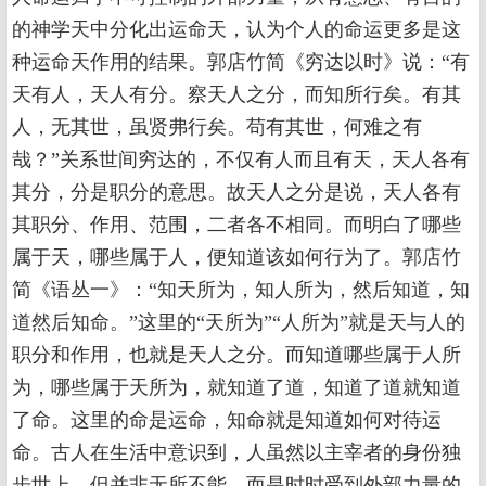
的神学天中分化出运命天，认为个人的命运更多是这
种运命天作用的结果。郭店竹简《穷达以时》说：“有
天有人，天人有分。察天人之分，而知所行矣。有其
人，无其世，虽贤弗行矣。苟有其世，何难之有
哉？”关系世间穷达的，不仅有人而且有天，天人各有
其分，分是职分的意思。故天人之分是说，天人各有
其职分、作用、范围，二者各不相同。而明白了哪些
属于天，哪些属于人，便知道该如何行为了。郭店竹
简《语丛一》：“知天所为，知人所为，然后知道，知
道然后知命。”这里的“天所为”“人所为”就是天与人的
职分和作用，也就是天人之分。而知道哪些属于人所
为，哪些属于天所为，就知道了道，知道了道就知道
了命。这里的命是运命，知命就是知道如何对待运
命。古人在生活中意识到，人虽然以主宰者的身份独
步世上，但并非无所不能，而是时时受到外部力量的