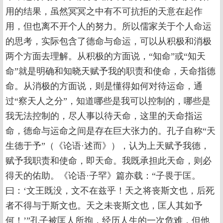
用的结果，虽然冥冥之中有不可抗拒的天意在起作
用，但也离不开个人的努力。所以儒家关于个人命运
的思考，实际包含了德命与命运，可以从积极和消极
两个方面去理解。从积极的方面说，“知命”或“知天
命”就是明确和知晓天赋予我的职责和使命，天命指德
命。从消极的方面说，则是懂得如何对待运命，通
过“察天人之分”，知道哪些是我可以控制的，哪些是
我无法控制的，尽人事以待天命，这里的天命指运
命，德命与运命之间是存在巨大张力的。孔子自称“天
生德于予”（《论语·述而》），认为上天赋予我德，
赋予我职责和使命，即天命。我既承担此天命，则必
得天的佑助。《论语·子罕》篇亦载：“子畏于匡。
曰：‘文王既没，文不在兹乎！天之将丧斯文也，后死
者不得与于斯文也。天之未丧斯文也，匡人其如予
何！’”孔子被匡人所拘，经历人生的一次危难，但他