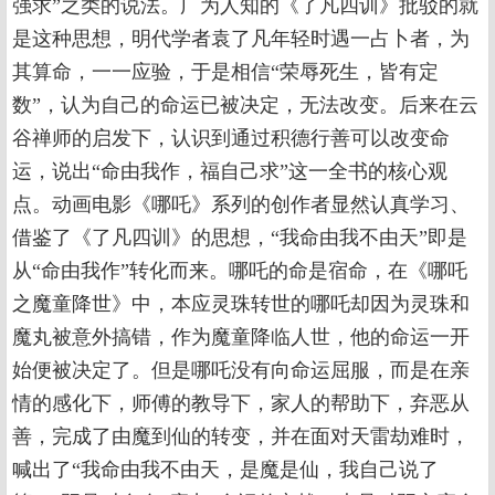
强求”之类的说法。广为人知的《了凡四训》批驳的就
是这种思想，明代学者袁了凡年轻时遇一占卜者，为
其算命，一一应验，于是相信“荣辱死生，皆有定
数”，认为自己的命运已被决定，无法改变。后来在云
谷禅师的启发下，认识到通过积德行善可以改变命
运，说出“命由我作，福自己求”这一全书的核心观
点。动画电影《哪吒》系列的创作者显然认真学习、
借鉴了《了凡四训》的思想，“我命由我不由天”即是
从“命由我作”转化而来。哪吒的命是宿命，在《哪吒
之魔童降世》中，本应灵珠转世的哪吒却因为灵珠和
魔丸被意外搞错，作为魔童降临人世，他的命运一开
始便被决定了。但是哪吒没有向命运屈服，而是在亲
情的感化下，师傅的教导下，家人的帮助下，弃恶从
善，完成了由魔到仙的转变，并在面对天雷劫难时，
喊出了“我命由我不由天，是魔是仙，我自己说了