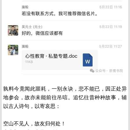
孰料今竟闻此噩耗，一别永诀，悲不能已，因正处异
地参会，故亦未能前往吊唁。追忆往昔种种故事，辅
以古人诗句，以寄哀思：
空山不见人，故友归何处！