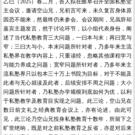
乙巳（2025）春二月，吾人拟在曲阜召开全国私塾堂
主会议，邀请空山兄，兄初言可来，未久复言身体原
因恐不能来，然最终仍来参会。会议期间，兄虽辞却
嘉宾主题发言，然于讨论环节，以小组代表身份，阐
述了当代私塾教育三大问题，一曰本与末；再曰宽与
窄；三曰大与小。本末问题所针对者，乃多年来主流
私塾界在教学内容上，只重读经，忽略其他课程学习
与能力养成之问题；宽窄问题所针对者，乃多年来主
流私塾界只以包本三十万上书院为目标，对于不能及
此者与无心就读及此者，后续安排不周之问题；大小
问题所针对者，乃私塾办学规模到底如何为优，以利
于私塾教学及教育目实现之问题。此三论，空山兄在
数日前文礼之经典教育会议上，亦有论述。由此可
见，此三论乃空山兄投身私塾教育十数年，所留下之
旷世绝响，既是对之前私塾教育之反省，亦是对后来