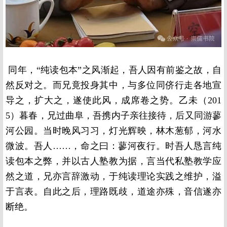
同年，“纯读包本”之风渐起，吾人因有前鉴之故，自
然反对之。而兄竟投身其中，与多位同侪行走各地宣
导之，扩大之，遂使此风，成席卷之势。乙未（201
5）暮春，兄过曲阜，吾携内子亲往接待，后又同游蓼
河公园。当时晚风习习，灯光辉映，林木葱郁，河水
微波。吾人……，命之曰：蓼河夜行。时吾人恳言纯
读包本之弊，并以古人塾教为据，言当代私塾教学应
然之道，兄亦言辞激动，于纯读理论实践之维护，溢
于言表。自此之后，理路既歧，道途亦殊，音信遂亦
断绝。