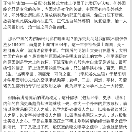
正清的“刺激——反应”分析模式大体上便属于此类历史认知。但外因
终究只是变化的条件，内因才是变化的关键。中医里有内伤外感之
说，即外邪之所以能入侵成病实乃内部正气虚损、免疫力低下所致。
故要治愈此病先须内扶正气，正气足自然外邪消，恢复健康。治一人
之病当如此，治一国之病亦当如此。
那么中国的内伤病根到底在哪里呢？欲探究此问题我们就不能仅仅
溯及1840年，而是要上溯到1644年。这一年崇祯帝煤山殉国，吴三
桂引狼入室，满清遂窃据中原。亡国后的明朝士大夫们在思考，大明
亡国亡在何处？最直接的原因或许是明末政治上的党争，但更深层次
的原因则是学术上的败坏。下流无耻的八股先生自然无足道哉，最可
痛恨的便是一群上流无用的道学先生，只知袖手谈心性，百无一用是
书生。“当明季世，朝庙无一可倚之臣。”（李恕谷先生语）于是阳明
末学那套明心见性的空谈渐被抛弃，夏峰、二曲、梨洲、亭林、习斋
诸先生都开始专讲经世致用之学，此为鼎革之际学术上之一大转变。
但随着满清统治的逐渐稳定，这种儒学（包括经学、史学、理学）
内部的自我更新趋势却没能继续下去。作为一个外来的异族政权，满
清以剃发易服灭汉人之威，以学宫卧碑钳汉人之口，以柳条锁边禁汉
人之足，以文字兴狱慑汉人之胆，以四库编书困汉人之志，以八股取
士买汉人之心。于是在重重高压之下明末刚刚苏醒的经世致用之儒学
到清代一下子又变成了死一般沉寂的咬文嚼字之儒学，这也就是清代