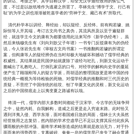
的训诂、考据之学。其学自称汉学，却全无汉学通经致用的恢弘气
度，不过是以故纸堆作为逃避之所罢了。亭林先生“博学于文、行己有
耻”的为学之训也渐渐被乾嘉学者的“劳神于文、藏己有术”所取代。
清代朴学本以训经、释经始，却以疑经、反经终。前有阎若璩、姚
际恒等人开其端，考订古文尚书之真伪，其流风所及以至于遍疑群
经，就连学主今文的康有为都要借用此法来写作《新学伪经考》。虽
然后来钱穆先生有《刘向刘歆父子年谱》一书专门反驳康有为的伪经
说，今人张岩先生有《审核古文尚书案》一书推翻阎若璩的所谓定
案，但阎康等人的疑经辨伪在当时却极大地破坏和撼动了儒学经典的
权威性。其结果就是民国伊始就废除了读经与祀孔，到新文化运动干
脆喊出了礼教吃人、打倒孔家店的口号。对经学的解构向史学的蔓延
便产生了顾颉刚等人的疑古学派，而胡适的整理国故更是将中国的传
统经典一概视为等待检验的死物。对儒学经典的推翻和对三代历史的
质疑，不啻挖了中国传统的祖坟、刨了华夏文化的灵根，新文化运动
之后的中国彻底走上以夷变夏之路诚有以哉。
终清一代，儒学内部大多数时间都处于汉宋学、今古学的无味争辩
之中，徒然内耗、自我解构，道咸之后更是走入穷途末路。此时恰又
遇到洋夷入侵、西学东渐，面对着国难日急的局面，儒林士大夫虽然
经世致用之志复切，然内部的学术空虚早已不足以支撑其应付此疾风
骤雨般的外部冲荡。最终学术畸形造成的结果就是政治无力，对于扑
面而来的强势西学，支离破碎、奄奄一息的儒学早已丧失了融会贯通