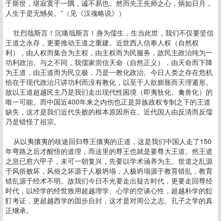
于斯世，堪寂寞于一隅，诚不易也。然而先王先师之心，炳如日月，
人生于是无憾矣。”（见《汉魂略说》）
壮烈哉斯言！沉痛哉斯言！身为儒生，生当此世，我们不仅要坚信
王道之永存，更要推动王道之重建。近世西人信奉人权（自然权
利），由人权而集合为主权，由主权而为民服务，故民主政治纯为一
功利政治。与之不同，我儒家崇信天命（自然正义），由天命而下降
为王道，由王道而为民立极，乃是一教化政治。今日人类之存在危机
恰在于现代政治只讲功利而没有教化，以至于人欲膨胀而天理遁形。
故以王道超越民主乃是我们走出现代性困境（即夷狄化、禽兽化）的
唯一可能。而中国近400年来之内伤也正是异族政权专制之下的王道
缺失，这才是我们近代失败的根本原因所在。近代国人由反清而反儒
乃是错怪了祖宗。
从以夷攘夷的歧途回归尊王攘夷的正道，这是我们中国人走了150
年弯路之后才醒悟的道理，而这里的尊王也就是要尊大王道。然王道
之息已愈六甲子，未可一朝复兴，先要以学术涵养为主。世道之乱源
于风俗败坏，风俗之坏源于人极坍塌，人极坍塌源于教育错乱，教育
错乱源于经术不明。故我们今日不光要走出疑古时代，更要走回尊经
时代，以经学的经世致用超越理学、心学的空谈心性，超越朴学的餖
飣考证，更超越西学的固步自封，这才是对周公之志、孔子之学的真
正继承。