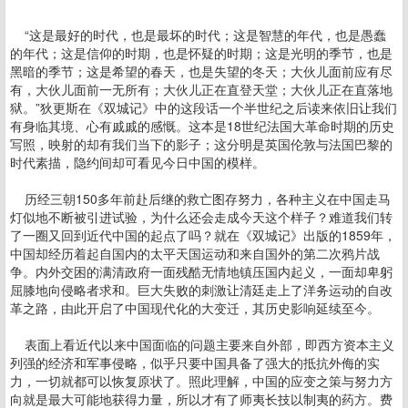
“这是最好的时代，也是最坏的时代；这是智慧的年代，也是愚蠢
的年代；这是信仰的时期，也是怀疑的时期；这是光明的季节，也是
黑暗的季节；这是希望的春天，也是失望的冬天；大伙儿面前应有尽
有，大伙儿面前一无所有；大伙儿正在直登天堂；大伙儿正在直落地
狱。”狄更斯在《双城记》中的这段话一个半世纪之后读来依旧让我们
有身临其境、心有戚戚的感慨。这本是18世纪法国大革命时期的历史
写照，映射的却有我们当下的影子；这分明是英国伦敦与法国巴黎的
时代素描，隐约间却可看见今日中国的模样。
历经三朝150多年前赴后继的救亡图存努力，各种主义在中国走马
灯似地不断被引进试验，为什么还会走成今天这个样子？难道我们转
了一圈又回到近代中国的起点了吗？就在《双城记》出版的1859年，
中国却经历着起自国内的太平天国运动和来自国外的第二次鸦片战
争。内外交困的满清政府一面残酷无情地镇压国内起义，一面却卑躬
屈膝地向侵略者求和。巨大失败的刺激让清廷走上了洋务运动的自改
革之路，由此开启了中国现代化的大变迁，其历史影响延续至今。
表面上看近代以来中国面临的问题主要来自外部，即西方资本主义
列强的经济和军事侵略，似乎只要中国具备了强大的抵抗外侮的实
力，一切就都可以恢复原状了。照此理解，中国的应变之策与努力方
向就是最大可能地获得力量，所以才有了师夷长技以制夷的药方。费