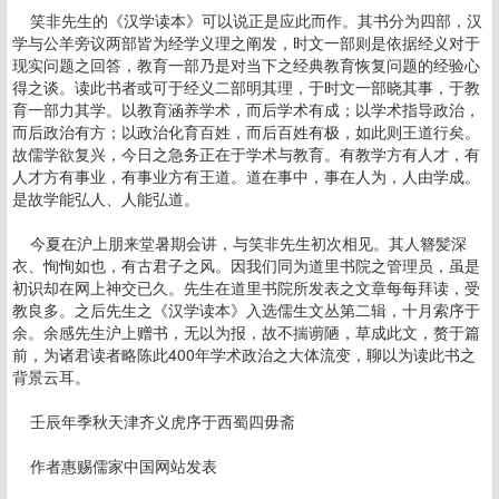
笑非先生的《汉学读本》可以说正是应此而作。其书分为四部，汉
学与公羊旁议两部皆为经学义理之阐发，时文一部则是依据经义对于
现实问题之回答，教育一部乃是对当下之经典教育恢复问题的经验心
得之谈。读此书者或可于经义二部明其理，于时文一部晓其事，于教
育一部力其学。以教育涵养学术，而后学术有成；以学术指导政治，
而后政治有方；以政治化育百姓，而后百姓有极，如此则王道行矣。
故儒学欲复兴，今日之急务正在于学术与教育。有教学方有人才，有
人才方有事业，有事业方有王道。道在事中，事在人为，人由学成。
是故学能弘人、人能弘道。
今夏在沪上朋来堂暑期会讲，与笑非先生初次相见。其人簪髪深
衣、恂恂如也，有古君子之风。因我们同为道里书院之管理员，虽是
初识却在网上神交已久。先生在道里书院所发表之文章每每拜读，受
教良多。之后先生之《汉学读本》入选儒生文丛第二辑，十月索序于
余。余感先生沪上赠书，无以为报，故不揣谫陋，草成此文，赘于篇
前，为诸君读者略陈此400年学术政治之大体流变，聊以为读此书之
背景云耳。
壬辰年季秋天津齐义虎序于西蜀四毋斋
作者惠赐儒家中国网站发表