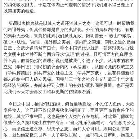
的消化吸收能力。于是在体内正气虚弱的情况下我们迫不得已走上了
以夷攘夷的歧途。
所谓以夷攘夷就是以其人之道还治其人之身，这虽可以一时帮助我
们击退外夷，但其代价却是自身的夷狄化。外部的夷狄内部化，有形
的夷狄无形化，果真如此则我们虽胜尤败。阳明曾云：“破山中贼易，
破心中贼难。”如理，攘外部之夷易、攘内部之夷难。夷狄之道的然而
日章，文武之道暗然而日亡。整个中国近代史就是一部逐渐丢失自我
之文明主体性并不断向西方寻求“真理”的过程。只可惜西方的真理也
并不真，假冒伪劣的歪理邪说倒是被我们引进了不少。从清末的君主
立宪（学日德）到民初的议会内阁（学法国），从国民党的权威主义
（学纳粹德国）到共产党的社会主义（学共产苏俄），虽花样翻新却
都未能给中国人确立民极。国朝前三十年之社会主义与后三十年之市
场经济的断裂，亦尚未得到实践上的有效协调和圆融贯通。也正是因
此我们今天才会再次面临狄更斯的彷徨跟矛盾。
今日之中国，抬眼灯红酒绿，俯首遍地腥臊，小民任人鱼肉，大款
率兽食人。这已经不仅仅是夷狄化的问题了，而且更面临着禽兽化的
危险。其实不惟中国，这也是整个人类的存在危机。对此我们儒家能
做些什么？笑非先生在书中有言：“当此礼乐为齑粉时，儒生念周公之
心，而坚信王道永存。思夫子之志，而知人心可用。则周公明堂斧
依，就如佛家极乐世界；夫子春秋决狱，一如耶教末日审判。抱孤忠