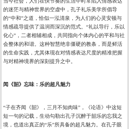
当今社会，人们在快节奏的生活中时常陷入情感表达
的迷茫与精神世界的空虚中，孔子礼乐美学所倡导
的“中和”之道，恰似一泓清泉，为人们的心灵安顿与
情感疏导提供了温润而深沉的范式。“礼以导行，乐以
化心”，二者相辅相成，共同指向个体内心的平和与社
会整体的和谐。这种智慧绝非僵硬的教条，而是鲜活
的生命实践，尤其体现在对情感表达尺度的精准把握
与对精神境界的深刻提升之中。
闻《韶》忘味：乐的超凡魅力
“子在齐闻《韶》，三月不知肉味”，《论语》中这短
短一句的记载，生动勾勒出孔子沉醉于韶乐的忘我之
境，也道出真正的“乐”所具备的超凡魅力。在孔子眼