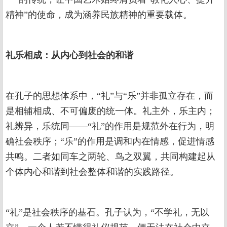
精神”的使命，成为涵养民族精神的重要载体。
礼乐相成：从内心到社会的和谐
在孔子的思想体系中，“礼”与“乐”并非孤立存在，而
是相辅相成、不可偏废的统一体。礼主外，乐主内；
礼辨异，乐统同——“礼”的作用是规范外在行为，明
确社会秩序；“乐”的作用是调和内在情感，促进情感
共鸣。二者如同车之两轮、鸟之双翼，共同构建起从
个体内心和谐到社会整体和谐的实践路径。
“礼”是社会秩序的基石。孔子认为，“不学礼，无以