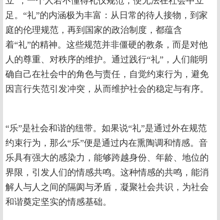
立”，一个人若不懂得礼仪规范，便无法在社会中立
足。“礼”的内涵极为丰富：从日常的待人接物，到家
庭的伦理规范，再到国家的政治制度，都蕴含
着“礼”的精神。这些规范并非僵硬的教条，而是对他
人的尊重、对秩序的维护。通过践行“礼”，人们能明
确自己在社会中的角色与责任，自觉约束行为，避免
因言行失范引发冲突，从而维护社会的稳定与有序。
“乐”是社会和谐的纽带。如果说“礼”是通过外在规范
约束行为，那么“乐”便是通过内在熏陶调和情感。音
乐具有强大的感染力，能够跨越身份、年龄、地位的
界限，引发人们的情感共鸣。这种情感的共鸣，能消
解人与人之间的隔阂与矛盾，凝聚社会共识，为社会
和谐奠定坚实的情感基础。