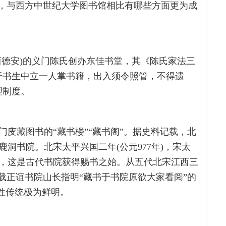
统，与西方中世纪大学图书馆相比有哪些方面更为成
西德安)的义门陈氏创办东佳书堂，其《陈氏家法三
于书生中立一人掌书籍，出入须令照管，不得遗
理制度。
庋藏图书的“藏书楼”“藏书阁”。据史料记载，北
洞书院。北宋太平兴国二年(公元977年)，宋太
，这是古代书院获得赐书之始。从五代北宋江西三
载正谊书院山长指明“藏书于书院原欲大家看阅”的
共性传统极为鲜明。