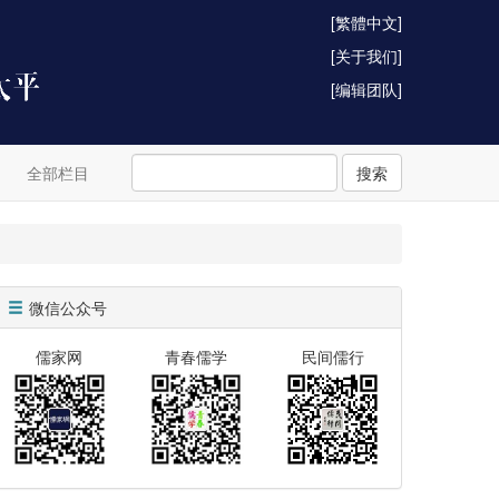
[繁體中文]
[关于我们]
[编辑团队]
全部栏目
搜索
微信公众号
儒家网
青春儒学
民间儒行