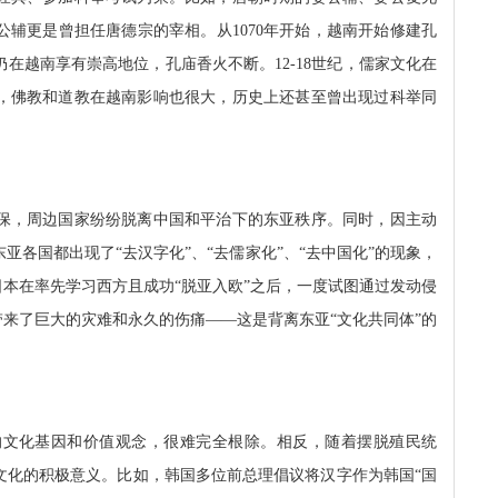
公辅更是曾担任唐德宗的宰相。从
1070
年开始，越南开始修建孔
仍在越南享有崇高地位，孔庙香火不断。
12-18
世纪，儒家文化在
，佛教和道教在越南影响也很大，历史上还甚至曾出现过科举同
保，周边国家纷纷脱离中国和平治下的东亚秩序。同时，因主动
各国都出现了“去汉字化”、“去儒家化”、“去中国化”的现象，
日本在率先学习西方且成功“脱亚入欧”之后，一度试图通过发动侵
带来了巨大的灾难和永久的伤痛——这是背离东亚“文化共同体”的
的文化基因和价值观念，很难完全根除。相反，随着摆脱殖民统
文化的积极意义。比如，韩国多位前总理倡议将汉字作为韩国“国