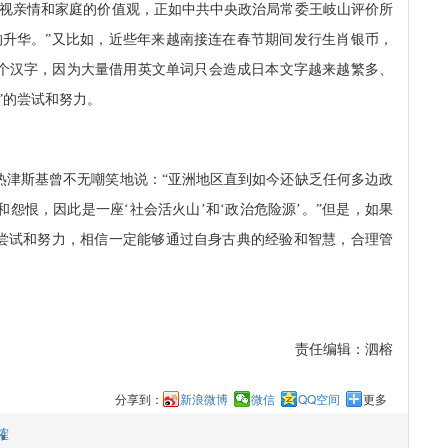
重视亲情和家庭的价值观，正如中共中央政治局常委王岐山评价所
的升华。”又比如，近些年来越南接连在春节期间发行生肖银币，
个汉字，因为大量借用英文单词只会造成日本文字越来越繁多、
”的尝试和努力。
热津斯基曾不无嘲笑地说：“亚洲地区直到如今还缺乏任何多边政
怨恨，因此是一座‘社会活火山’和‘政治危险源’。”但是，如果
的尝试和努力，相信一定能够通过自身古典的经验和智慧，合理管
责任编辑：泗榕
分享到：
新浪微博
微信
QQ空间
更多
榷