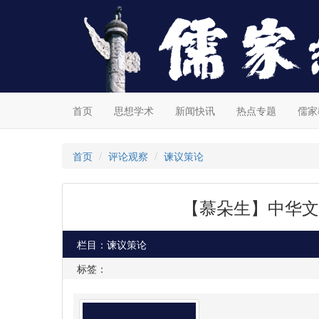
首页
思想学术
新闻快讯
热点专题
儒家
首页
评论观察
谏议策论
【慕朵生】中华文
栏目：谏议策论
标签：