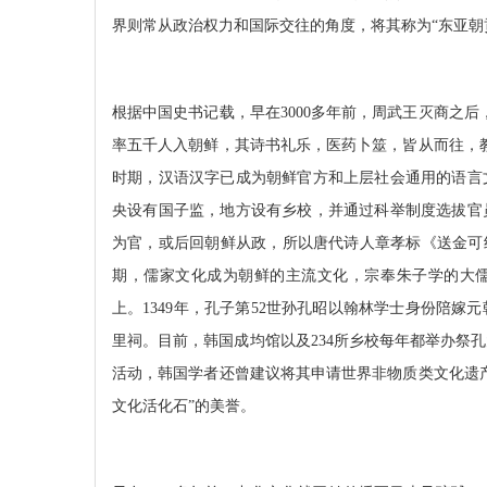
界则常从政治权力和国际交往的角度，将其称为“东亚朝贡
根据中国史书记载，早在
3000
多年前，周武王灭商之后
率五千人入朝鲜，其诗书礼乐，医药卜筮，皆从而往，
时期，汉语汉字已成为朝鲜官方和上层社会通用的语言
央设有国子监，地方设有乡校，并通过科举制度选拔官
为官，或后回朝鲜从政，所以唐代诗人章孝标《送金可
期，儒家文化成为朝鲜的主流文化，宗奉朱子学的大儒
上。
1349
年，孔子第
52
世孙孔昭以翰林学士身份陪嫁元
里祠。目前，韩国成均馆以及
234
所乡校每年都举办祭孔
活动，韩国学者还曾建议将其申请世界非物质类文化遗
文化活化石”的美誉。