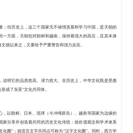
者；但历史上，这三个国家无不倾情羡慕和学习中国，是天朝的
另一方面，天朝也对朝鲜和越南，保持着强大的高压，且其本身
修文德以来之，又要给予严重警告和强力反应。
，说明它的品质愈高、潜力愈大。在历史上，中华文化既是受惠
形成了东亚“文化共同体。
中心，以朝鲜、日本、琉球（今冲绳群岛）、越南等国家为边缘的
国家分享并创造着共同的历史文化传统：就价值观念和学术体系
文化圈”；就语言文字共同点可称为“汉字文化圈”。同时，西方学