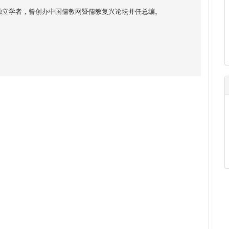
独立学者，曾创办中国儒教网暨儒教复兴论坛并任总编。