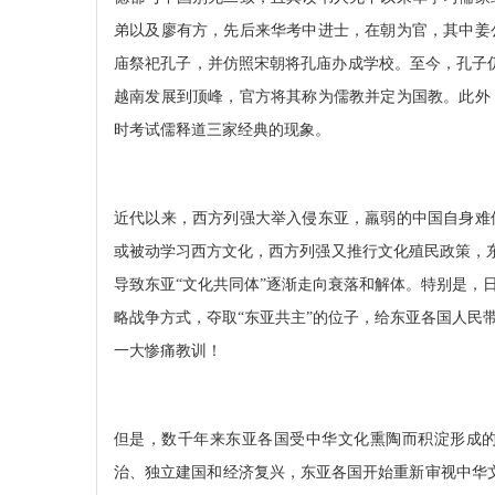
弟以及廖有方，先后来华考中进士，在朝为官，其中姜
庙祭祀孔子，并仿照宋朝将孔庙办成学校。至今，孔子
越南发展到顶峰，官方将其称为儒教并定为国教。此外
时考试儒释道三家经典的现象。
近代以来，西方列强大举入侵东亚，羸弱的中国自身难
或被动学习西方文化，西方列强又推行文化殖民政策，东亚
导致东亚“文化共同体”逐渐走向衰落和解体。特别是，
略战争方式，夺取“东亚共主”的位子，给东亚各国人民
一大惨痛教训！
但是，数千年来东亚各国受中华文化熏陶而积淀形成
治、独立建国和经济复兴，东亚各国开始重新审视中华