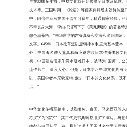
早在
2200
多年前，中华文化就开始传播至日本及琉球。
技术等。三国时期，《论语》等儒家典籍经由朝鲜传至日
中，阿倍仲麻吕在国子监学习多年，精通儒家经典，科
不幸丧身大海，李白挥泪写下了《哭晁卿衡》的著名诗
愁色满苍梧。”来华留学的吉备真备和空海和尚回国后
文字。
645
年，日本改革派以唐朝律令制度为基本蓝本，
外，中国著名僧人鉴真和尚应邀东渡日本传播佛教文
初，中国著名儒家朱舜水避难日本，被聘为“国师”，
流传甚广、深入人心。但是，日本学习中华文化具有
以，美国学者本尼狄克特指出：“日本的文化体系，既
点。”
中华文化传播至越南，以及缅甸、泰国、马来西亚等东
称汉字为“儒字”，其古代史书典籍都用汉字撰写。与
德都与中国别无二致，且其读书人无不以来华学习儒家