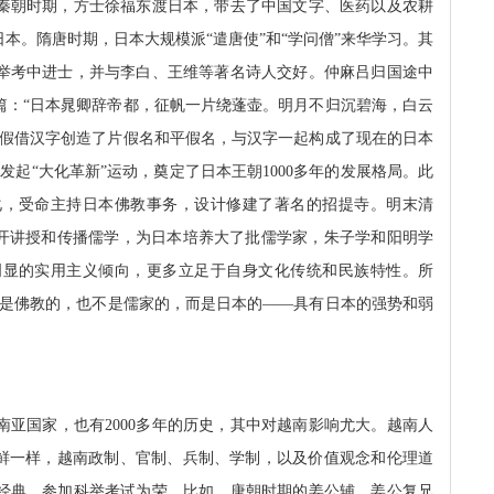
秦朝时期，方士徐福东渡日本，带去了中国文字、医药以及农耕
本。隋唐时期，日本大规模派“遣唐使”和“学问僧”来华学习。其
举考中进士，并与李白、王维等著名诗人交好。仲麻吕归国途中
篇：“日本晁卿辞帝都，征帆一片绕蓬壶。明月不归沉碧海，白云
，假借汉字创造了片假名和平假名，与汉字一起构成了现在的日本
发起“大化革新”运动，奠定了日本王朝
1000
多年的发展格局。此
化，受命主持日本佛教事务，设计修建了著名的招提寺。明末清
公开讲授和传播儒学，为日本培养大了批儒学家，朱子学和阳明学
明显的实用主义倾向，更多立足于自身文化传统和民族特性。所
不是佛教的，也不是儒家的，而是日本的——具有日本的强势和弱
南亚国家，也有
2000
多年的历史，其中对越南影响尤大。越南人
朝鲜一样，越南政制、官制、兵制、学制，以及价值观念和伦理道
经典、参加科举考试为荣。比如，唐朝时期的姜公辅、姜公复兄