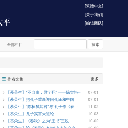
[繁體中文]
[关于我们]
[编辑团队]
全部栏目
搜索
更多
作者文集
【慕朵生】“不自由，毋宁死” ——陈寅恪···
07-01
【慕朵生】把孔子重新迎回孔庙和中国
07-01
【慕朵生】“陈桓弑其君”与“孔子作《春···
11-02
【慕朵生】孔子实言天道论
10-03
【慕朵生】《春秋》之为“王书”三说
10-02
【慕朵生】论《春秋》亦为“史内传心之···
10-02