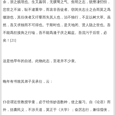
余，浙之贱氓也。生又羸弱，无骥骜之气、焦明之志，犹憯凄忉怛，
悲世之不淑，耻不逮重华，而哀非吾徒者。窃闵夫志士之合而莫之爲
缀游也，其任侠者又吁羣而失其人也，治不独行，不足以树大萃。虽
然，吾又求独而不可得也。于斯时也，是天地闭、贤人隐之世也。吾
不能爲狂接舆之行唫，吾不能爲逢子庆之戴盆。吾流污于后世，必
矣！[21]
这是他早年的自述。此物此志，至老并不少衰。
晚年有书致其弟子吴承仕，云：
仆尝谓近世教授学童，必于经传妙选数种，使之服习。自《论语》而
外，括囊民义，不涉天道，莫正于《大学》；奋厉志行，兼综儒侠，