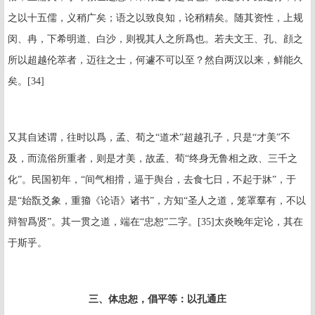
之以十五儒，义稍广矣；语之以致良知，论稍精矣。随其资性，上规
闵、冉，下希明道、白沙，则视其人之所爲也。若夫文王、孔、顔之
所以超越伦萃者，迈往之士，何遽不可以至？然自两汉以来，鲜能久
矣。[34]
又其自述谓，往时以爲，孟、荀之“道术”超越孔子，只是“才美”不
及，而流俗所重者，则是才美，故孟、荀“终身无鲁相之政、三千之
化”。民国初年，“间气相搰，逼于舆台，去食七日，不起于牀”，于
是“始翫爻象，重籀《论语》诸书”，方知“圣人之道，笼罩羣有，不以
辩智爲贤”。其一贯之道，端在“忠恕”二字。
[35]
太炎晚年定论，其在
于斯乎。
三、体忠恕，倡平等：以孔通庄