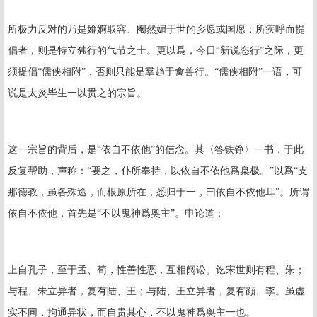
所极力反对的乃是媕婀取容、阉然媚于世的乡愿或国愿；所疾呼而提
倡者，则是特立独行的气节之士。更以爲，今日“新说恣行”之际，更
须提倡“儒侠相附”，否则只能是羣趋于禽兽行。“儒侠相附”一语，可
说是太炎毕生一以贯之的宗旨。
这一宗旨的背后，是“依自不依他”的信念。其〈答铁铮〉一书，于此
反复帮助，声称：“要之，仆所奉持，以依自不依他爲臬极。”以爲“支
那德教，虽各殊途，而根原所在，悉归于一，曰依自不依他耳”。所谓
依自不依他，首先是“不以鬼神爲奥主”。申论道：
上自孔子，至于孟、荀，性善性恶，互相阋讼。讫宋世则有程、朱；
与程、朱立异者，复有陆、王；与陆、王立异者，复有顔、李。虽虚
实不同，拘通异状，而自贵其心，不以鬼神爲奥主一也。