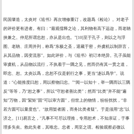
民国肇造，太炎对《訄书》再次增修重订，改题爲《检论》。对老子
的评价更有进者。有曰：“最观儒释之论，其利物有高下远迩，而老聃
挟兼之。仲尼所谓忠恕，亦从是出也。”
[10]
至于孔子，则以之与浮
图、老聃、庄周并列，称爲“东极之圣，退藏于密，外虞机以制辞言，
从其品物，因变流形”。如此评价，与《訄书》初订本绝异。孔子虽能
审虞机，从品物以流行，不执着于一隅之见，然而仍有其一贯之道，
即忠、恕。太炎以爲，忠恕不仅是躬行之事，更当“迻以爲学”。说
道：“心能推度曰恕，周以察物曰忠。”“闻一以知十，举一隅而以三隅
反”等等，乃“恕之事”，所以“守恕者善比类”；然而“比类”并不能“遍
知”万物，因“絜矩”固“可以审方圆”，但世上的物情，纷纷扰扰，“非
若方圆可以量度也”。“故用榘者困，而务比类者疑”。于是须用“忠”以
济之。
[11]
易言之，“凡事不可尽以理推，专用恕术，不知亲证，于事
理多失矣。救此失者，其唯忠。忠者，周至之谓。检验观察必微以