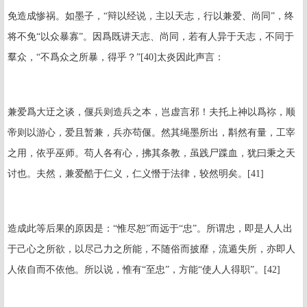
免造成惨祸。如墨子，“辩以经说，主以天志，行以兼爱、尚同”，终
将不免“以众暴寡”。因爲既讲天志、尚同，若有人异于天志，不同于
羣众，“不爲众之所暴，得乎？”
[40]
太炎因此声言：
兼爱爲大迂之谈，偃兵则造兵之本，岂虚言邪！夫托上神以爲祢，顺
帝则以游心，爱且暂兼，兵亦苟偃。然其绳墨所出，斠然有量，工宰
之用，依乎巫师。苟人各有心，拂其条教，虽践尸蹀血，犹曰秉之天
讨也。夫然，兼爱酷于仁义，仁义憯于法律，较然明矣。[41]
造成此等后果的原因是：“惟尽恕”而远于“忠”。所谓忠，即是人人出
于己心之所欲，以尽己力之所能，不随俗而披靡，流遁失所，亦即人
人依自而不依他。所以说，惟有“至忠”，方能“使人人得职”。
[42]