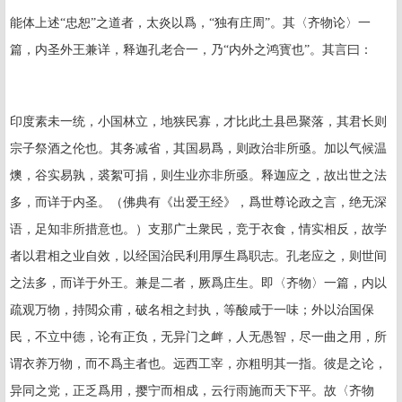
能体上述“忠恕”之道者，太炎以爲，“独有庄周”。其〈齐物论〉一
篇，内圣外王兼详，释迦孔老合一，乃“内外之鸿寳也”。其言曰：
印度素未一统，小国林立，地狭民寡，才比此土县邑聚落，其君长则
宗子祭酒之伦也。其务减省，其国易爲，则政治非所亟。加以气候温
燠，谷实易孰，裘絮可捐，则生业亦非所亟。释迦应之，故出世之法
多，而详于内圣。（佛典有《出爱王经》，爲世尊论政之言，绝无深
语，足知非所措意也。）支那广土衆民，竞于衣食，情实相反，故学
者以君相之业自效，以经国治民利用厚生爲职志。孔老应之，则世间
之法多，而详于外王。兼是二者，厥爲庄生。即〈齐物〉一篇，内以
疏观万物，持閲众甫，破名相之封执，等酸咸于一味；外以治国保
民，不立中德，论有正负，无异门之衅，人无愚智，尽一曲之用，所
谓衣养万物，而不爲主者也。远西工宰，亦粗明其一指。彼是之论，
异同之党，正乏爲用，撄宁而相成，云行雨施而天下平。故〈齐物