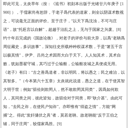
即此可见，太炎早年（按：《訄书》初刻本出版于光绪廿六年庚子
[1
900]
），于儒家尚有恕辞，于老子爲代表的道家，则全以阴谋术数视
之，可说毫无正面的评价。至于庄子，“以天下爲沈浊，不可与庄
语”，故“托巵言以自解”，超越于治乱之上，无与于国家之兴废。
[8]
约十年后完成的《国故论衡》，对老子的评价与前大异，以爲“老聃爲
周征藏史，多识故事”，深知往史所载种种权谋术数，于是“箸五千言
以极其情”，伊尹、吕尚之术因而大白于天下。人人知其术，其术自
败，犹如墨翟守城，其巧过于公输般，公输般攻城之具便成无用。
《老子》有曰：“古之善爲道者，非以明民，将以愚之；民之难治，以
其智多。”（今本第六十五章）太炎就此说道，愚之之道，在于使其智
大明于世；例如“驵侩则欺罔人，然不敢欺罔其同类”，因爲如何欺
人，其同类之间，彼此皆知，故驵侩对于同类，即“耿介甚”。由此可
知，“去民之诈，在使民户知诈”。亦即惟有“得盗之情”，方能“网
捕”之。得此“发奸擿伏之具”者，莫若老聃。故老聃能“反于王伯之
辅，同于庄周”，较儒家爲胜。
[9]