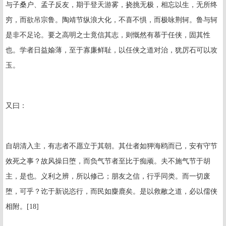
与子桑户、孟子反友，期于登天游雾，挠挑无极，相忘以生，无所终
穷，而欲吊宗鲁。陶靖节纵浪大化，不喜不惧，而极咏荆轲。鲁与轲
是非不足论。要之高明之士竟信其志，则慨然有慕于任侠，固其性
也。学者日益媮薄，至于寡廉鲜耻，以任侠之道对治，犹厉石可以攻
玉。
又曰：
自胡清入主，有志者不愿立于其朝。其仕者如狎海鸥而已，安有守节
效死之事？故风操日堕，而负气节者至比于痴顽。夫不施气节于胡
主，是也。义利之辨，所以修己；朋友之信，行乎同类。而一切废
堕，可乎？讫于新说恣行，而民如麋鹿矣。是以救敝之道，必以儒侠
相附。[18]