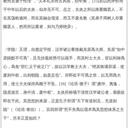
教而贯通于性理”，“又本礼乐而言风俗，别华夷”。
[15]
若以此评价用
于中年以后的太炎，似亦无不可。总之，太炎之所以推重魏晋人，不
在其荡检逾闲，而在其融会儒道，而又不废名教（其弟子周树人亦重
魏晋人，然而所以重者，则与乃师绝异）。
〈学隐〉又谓，自惠定宇殁，汉学诸公羣推戴东原爲大师。东原“知中
原黦黯不可爲”，且无丝毫权势可以藉手，而其时士大夫，皆以利禄爲
心，爲免“窃仁义于侯之门”，故以汉学教士大夫，“绝其恢谲异谋，使
废则中权，出则朝隐，如是足也”。亦即处不可爲之世，以无用爲大
用，使士大夫保持风概于不坠。
[16]
《论语·微子》谓“虞仲、夷逸，
隐居放言，身中清，废中权”。太炎所称颂于清世汉学诸公者，着眼处
即在于此。其思想的来源，正是孔子所谓“天下有道则见，无道则
隐”（《论语·泰伯》）。宾四所谓“究不失爲以儒术爲其思想体系之主
干”，岂非正是如此？