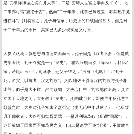
是“变禨祥神怪之说而务人事”，二是“变畴人世官之学而及平民”。此
二事亦可谓“夐绝千古”，然而“二千年来，此事已属过去，独其热中竞
进在耳”。
[1]
易言之，孔子与儒家，历史上的功绩固然甚大，但是对
于二千年后的今日，其实已无多少现实意义可言。
太炎又认爲，就思想与道德层面而言，孔子固是可取者不多，但是就
史学着眼，孔子终究是一个“良史”。“辅以丘明而次《春秋》，料比百
家，若琁玑玉斗”，司马谈、迁父子继之，“后有《七略》”；“孔子
死，名实足以抗者，汉之刘歆”。
[2]
以辅佐王莽篡汉的刘歆与孔子相
比并，似乎是大不敬。然而须知，太炎心目中，刘歆地位甚高，
[3]
而
立国于天地之间，大有赖于“良史”。
[4]
由此可知，即便早年反孔意气
颇盛之时，太炎对孔子实未全盘否定（更无论中年以后了）。他所致
讥于儒家者，大略可归结爲两端：一是以利禄爲心（所谓“国愿”），
亦即献媚于国家而不知爲民之义；
[5]
二是论学不免“汗漫”，不敢放言