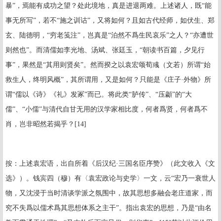
暴”，焉能有成功之望？处此境地，真是进退两难。上述诸人，既“能
事无所写”，若不“施之训诂”，又将如何？且如古代经师，如伏生、郑
玄、陆德明，“穷老笺注”，岂真是“泊然不爲生民哀乐”之人？“亦遭世
则然也”。而清儒如李光地、汤斌、张廷玉，“朝读书百篇，夕见行
事”，果然是“其用则贤矣”。然而揆之以袁宏颂荀彧（文若）所谓“始
救生人，终明风概”，其所谓用，又是如何？只能是《庄子·外物》所
谓“儒以《诗》《礼》发冢”而已。将此类“胪传”、“压顪”的“大
儒”、“小儒”与清代自甘无用的汉学家相比度，何者爲贤，何者爲不
肖，岂非昭然若揭乎？
[14]
按：上述袁宏语，出自所着《后汉纪·三国名臣序赞》（此文收入《文
选》）。钱宾四（穆）有〈袁宏政论与史学〉一文，云“宏乃一衰世人
物，又沈浸于当时清谈学派之氛围中，故其思想多融会老庄道家，而
究不失爲以儒术爲其思想体系之主干”。指出袁宏的思想，乃是“由名