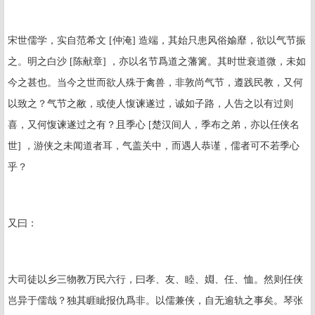
宋世儒学，实自范希文 [仲淹] 造端，其始只患风俗媮靡，欲以气节振
之。明之白沙 [陈献章] ，亦以名节爲道之藩篱。其时世衰道微，未如
今之甚也。当今之世而欲人殊于禽兽，非敦尚气节，遵践民教，又何
以致之？气节之敝，或使人愎谏遂过，诚如子路，人告之以有过则
喜，又何愎谏遂过之有？且季心 [楚汉间人，季布之弟，亦以任侠名
世] ，游侠之未闻道者耳，气盖关中，而遇人恭谨，儒者可不若季心
乎？
又曰：
大司徒以乡三物教万民六行，曰孝、友、睦、婣、任、恤。然则任侠
岂异于儒哉？独其睚眦报仇爲非。以儒兼侠，自无逾轨之事矣。琴张