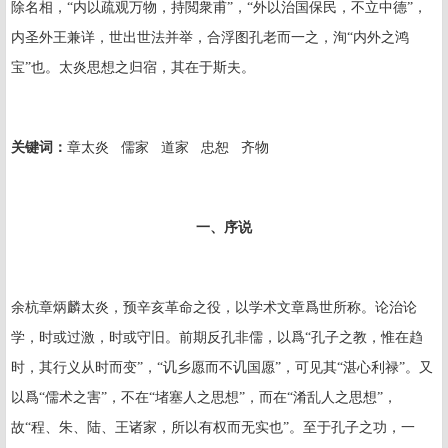
除名相，“内以疏观万物，持閲衆甫”，“外以治国保民，不立中德”，
内圣外王兼详，世出世法并举，合浮图孔老而一之，洵“内外之鸿
宝”也。太炎思想之归宿，其在于斯夫。
关键词
：
章太炎
儒家
道家 忠恕
齐物
一、序说
余杭章炳麟太炎，预辛亥革命之役，以学术文章爲世所称。论治论
学，时或过激，时或守旧。前期反孔非儒，以爲“孔子之教，惟在趋
时，其行义从时而变”，“讥乡愿而不讥国愿”，可见其“湛心利禄”。又
以爲“儒术之害”，不在“堵塞人之思想”，而在“淆乱人之思想”，
故“程、朱、陆、王诸家，所以有权而无实也”。至于孔子之功，一