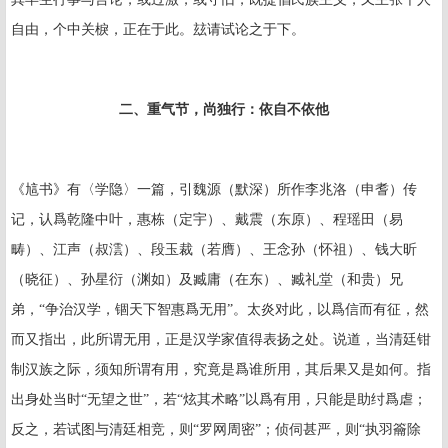
自由，个中关棙，正在于此。玆请试论之于下。
二、重气节，尚独行：依自不依他
《訄书》有〈学隐〉一篇，引魏源（默深）所作李兆洛（申耆）传
记，认爲乾隆中叶，惠栋（定宇）、戴震（东原）、程瑶田（易
畴）、江声（叔澐）、段玉裁（若膺）、王念孙（怀祖）、钱大昕
（晓征）、孙星衍（渊如）及臧庸（在东）、臧礼堂（和贵）兄
弟，“争治汉学，锢天下智惠爲无用”。太炎对此，以爲信而有征，然
而又指出，此所谓无用，正是汉学家值得表扬之处。说道，当清廷钳
制汉族之际，须知所谓有用，究竟是爲谁所用，其后果又是如何。指
出身处当时“无望之世”，若“炫其术略”以爲有用，只能是助纣爲虐；
反之，若试图与清廷相竞，则“罗网周密”；侦伺甚严，则“执羽籥除