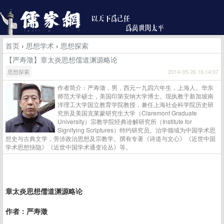
首页
›
思想学术
›
思想探索
【严寿澂】章太炎思想儒道渊源略论
思想探索
2014-05-26 16:14:07
作者简介：严寿澂，男，西元一九四六年生，上海人。华东
师范大学硕士，美国印第安纳大学博士。现执教于新加坡南
洋理工大学国立教育学院教授，兼任上海社会科学院历史研
究所及美国克莱蒙研究生大学（Claremont Graduate
University）宗教学院经典诠解研究所（Institute for
Signifying Scriptures）特约研究员。治学领域为中国学术思
想史与古典文学，旁涉政治思想及宗教学。撰有专著《诗道与文心》《近世中国
学术思想抉隐》《近世中国学术通变论丛》等。
章太炎思想儒道渊源略论
作者：
严寿澂