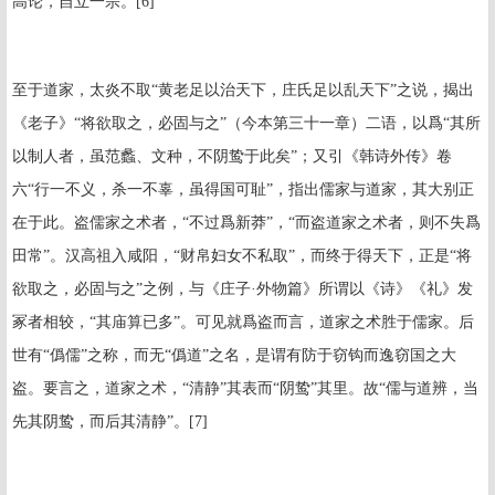
高论，自立一宗。
[6]
至于道家，太炎不取“黄老足以治天下，庄氏足以乱天下”之说，揭出
《老子》“将欲取之，必固与之”（今本第三十一章）二语，以爲“其所
以制人者，虽范蠡、文种，不阴鸷于此矣”；又引《韩诗外传》卷
六“行一不义，杀一不辜，虽得国可耻”，指出儒家与道家，其大别正
在于此。盗儒家之术者，“不过爲新莽”，“而盗道家之术者，则不失爲
田常”。汉高祖入咸阳，“财帛妇女不私取”，而终于得天下，正是“将
欲取之，必固与之”之例，与《庄子·外物篇》所谓以《诗》《礼》发
冢者相较，“其庙算已多”。可见就爲盗而言，道家之术胜于儒家。后
世有“僞儒”之称，而无“僞道”之名，是谓有防于窃钩而逸窃国之大
盗。要言之，道家之术，“清静”其表而“阴鸷”其里。故“儒与道辨，当
先其阴鸷，而后其清静”。
[7]