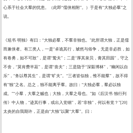
心系于社会大羣的忧患。（此即“儒侠相附”。）于是有“大独必羣”之
说。
《訄书·明独》有曰：“大独必羣，不羣非独也。”此所谓大独，正是儒
而兼侠者。有三类人，一是“卓诡其行，虓然与俗争，无是非必胜，如
有卷勇，如不可敔”，是谓“鸷夫”；二是“厚其泉贝，膏其田园”，守之
不舍，“莫肯费半菽”，是谓“啬夫”；三是隐于“深谿博林”，“幽闲以自
乐”，“务以尊其生”，是谓“旷夫”。“三者皆似独，惟不能羣”，故不得
有“独”之名。总之，独不能离乎羣。故曰：“大独必羣，羣必以独
成。”“小羣，大羣之贼也；大独，大羣之母也。”如《后汉书·独行列
传》中人物，“迹其行事，或出入党锢”，若“非独”，何以有党？”
[20]
太炎的自我期许，正是由“大独”以聚“大羣”。曰：