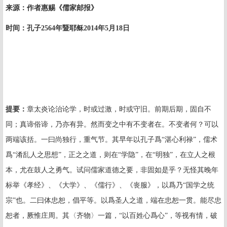
来源：作者惠赐《儒家邮报》
时间：孔子
2564
年暨耶稣
2014
年
5
月
18
日
提要
：
章太炎论治论学，时或过激，时或守旧。前期后期，固自不
同；真谛俗谛，乃亦有异。然而变之中有不变者在。不变者何？可以
两端该括。一曰尚独行，重气节。其早年以孔子爲“湛心利禄”，儒术
爲“淆乱人之思想”，正之之道，则在“学隐”，在“明独”，在立人之根
本，尤在鼓人之勇气。试问儒家道德之要，非固如是乎？无怪其晚年
标举《孝经》、《大学》、《儒行》、《丧服》，以爲乃“国学之统
宗”也。二曰体忠恕，倡平等。以爲圣人之道，端在忠恕一贯。能尽忠
恕者，厥惟庄周。其〈齐物〉一篇，“以百姓心爲心”，等视有情，破