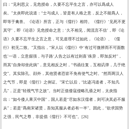
曰：“见利思义，见危授命，久要不忘平生之言，亦可以爲成人
矣。”太炎即此说道：“士与成人，皆是有人格之意，反之不能爲人，
即等于禽兽。《论语》所言，正与《儒行》相符。《儒行》‘见死不更
其守’，即《论语》见危授命之意；‘久不相见，闻流言不信’，即《论
语》久要不忘平生之言之意，可见道理不过如此，《论语》、《儒
行》初无二致。”又指出，“宋人以《儒行》中‘有过可微辨而不可面数
也’一语，立意倔强，与子路‘人告之以有过则喜’殊异，即加反对”，
而其“自身却坐此病”，意见相反之时，“书函往复，互相讥弹，几于绝
交”。其实除孔、顔外，其他贤者恐皆不免有使气之时。“然而两汉人
之气节，即是《儒行》之例证。”宋亡以后，“比迹冯道者，不知凡
几”，正是“轻视气节之故”。当时正值倭寇侵略孔亟之时，太炎指
出：“如今倭人果灭中国”，国人若是“尽如东汉儒者，则可决其必不服
从”；若是“爲南宋诸贤，吾知其服从者必有一半”。因此，“欲求国势
之强，民气之尊，非提倡《儒行》不可也”。
[26]