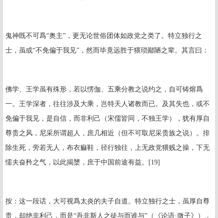
鬼神既不可爲“奥主”，更无论世俗团体如政党之类了。特立独行之
士，虽或“不免偏于我见”，然而毕竟远胜于猥琐鄙陋之辈。其言曰：
佛学、王学虽有殊形，若以愣伽、五乘分教之说约之，自可铸熔爲
一。王学深者，往往涉及大乘，岂特天人诸教而已。及其失也，或不
免偏于我见，是自信，而非利己（宋儒皆同，不独王学），犹有厚自
尊贵之风，尼采所谓超人，庶几相近（但不可取尼采贵族之说）。排
除生死，旁若无人，布衣痲鞋，径行独往，上无政党猥贱之操，下无
懦夫奋矜之气，以此揭橥，庶于中国前途有益。[19]
按：这一段话，大可视爲太炎的夫子自道。特立独行之士，虽厚自尊
贵，却绝非利己，而是“吾非斯人之徒与而谁与”（《论语·微子》），