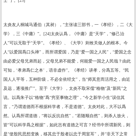
士”了。
[23]
太炎友人桐城马通伯（其昶），“主张读三部书，一《孝经》，二《大
学》，三《中庸》”。
[24]
太炎认爲，《中庸》是“天学”，“修己治
人”可以无取于“天学”。《孝经》、《大学》则攸关做人的根本。今
人“以爱国爲口头禅”，而所谓爱国，乃是“爱一国之人民”，“爱国之念
由必爱父母兄弟而起，父母兄弟不能爱，何能爱一国之人民哉？由此
可知，‘孝弟爲仁之本’，语非虚作”。《孝经》讲孝，分爲五等。“民
国人人平等，五种阶级，不必全依经文”，当“师其意而活用之，由近
及远，逐项推广”。至于《大学》，太炎不取宋儒“格物”及“新民”之
说。以爲朱子以“格物”爲“穷至事物之理”，“今之新学小生”误信其
言，“乃谓道德而不根据科学者，不是道德”。太炎对此，大不以爲
然。认爲所谓道德，“将以反抗自然”，“若随顺自然”，则杀人放火，
皆“可以科学爲之根据”，如此岂有道德之可言？经书中所谓新民，则
是“使殷民思想变换，移其忠于殷者以忠于周室耳”，并“非天下之常