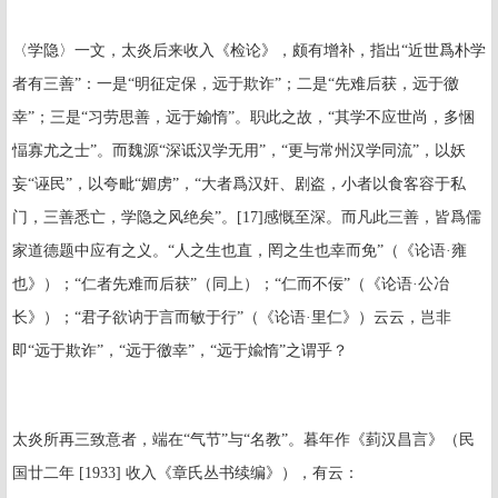
〈学隐〉一文，太炎后来收入《检论》，颇有增补，指出“近世爲朴学
者有三善”：一是“明征定保，远于欺诈”；二是“先难后获，远于徼
幸”；三是“习劳思善，远于媮惰”。职此之故，“其学不应世尚，多悃
愊寡尤之士”。而魏源“深诋汉学无用”，“更与常州汉学同流”，以妖
妄“诬民”，以夸毗“媚虏”，“大者爲汉奸、剧盗，小者以食客容于私
门，三善悉亡，学隐之风绝矣”。
[17]
感慨至深。而凡此三善，皆爲儒
家道德题中应有之义。“人之生也直，罔之生也幸而免”（《论语·雍
也》）；“仁者先难而后获”（同上）；“仁而不佞”（《论语·公冶
长》）；“君子欲讷于言而敏于行”（《论语·里仁》）云云，岂非
即“远于欺诈”，“远于徼幸”，“远于婾惰”之谓乎？
太炎所再三致意者，端在“气节”与“名教”。暮年作《菿汉昌言》（民
国廿二年
[1933]
收入《章氏丛书续编》），有云：