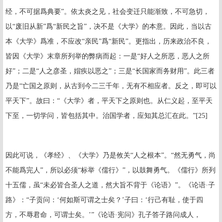
经，不可据爲典要”。依太炎之见，社会变迁只能渐致，不可急切，
以“废旧从新”爲“新民之旨”，决不是《大学》的本意。因此，当以古
本《大学》爲准，不应改“亲民”爲“新民”。更指出，历来政治不良，
皆因《大学》末章所列举的弊病而起：一是“好人之所恶，恶人之所
好”；二是“人之彦圣，媢疾以恶之”；三是“长国家而务财用”。此三者
乃是“亡国之原则，从古到今二三千年，无有不相应者。反之，即可以
平天下”。故曰：“《大学》者，平天下之原则也。从仁义起，至平天
下至，一切学问，皆包括其中。治国学者，应知其总汇在此。”
[25]
因此可说，《孝经》、《大学》乃是攸关“人之根本”。“然无勇气，尚
不能爲完人”，所以必须“标举《儒行》”，以鼓舞勇气。《儒行》所列
十五儒，虽“未必皆合圣人之道，然大旨不背于《论语》”。《论语·子
路》：“子贡问：‘何如斯可谓之士矣？’子曰：‘行己有耻，使于四
方，不辱君命，可谓士矣。’”《论语·宪问》孔子答子路问成人，