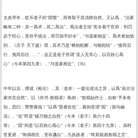
太炎早年，贬斥老子的“阴鸷”，而有取于其清静自然。又认爲，“法家
略有二种：其一爲术，其二爲法”。爲法者主张“宪令着于官府，刑罚
必于民心，赏存乎慎法，而罚加乎奸令”，“与道家相反”。爲术者如慎
到，《庄子·天下篇》谓，其术乃是“椎柏輐断，与物宛转”；“推而后
行，曳而后往……”，这正是老子所谓“圣人无常心，以百姓心爲
心”（今本第四九章），“与道家相近”。
[36]
中年以后，撰成《检论》，其〈道本〉一篇论道法之异，认爲“虽古法
家亦言自然”。以《尚书·咎繇谟》爲例：“咎繇始作士，自称‘予未有
知，思曰：赞赞襄哉！”以爲“賛者佐也”，襄则意谓“因”（据马融
说）。“佐”即是“辅万物之自然”（今本《老子》第六十四
章），“因”则是“以百姓心爲心”（今本《老子》第四十九章）。虽时
世更易，“饰僞萌生，变诈蠭出”，凡执政者，“终莫能易咎繇之言”。