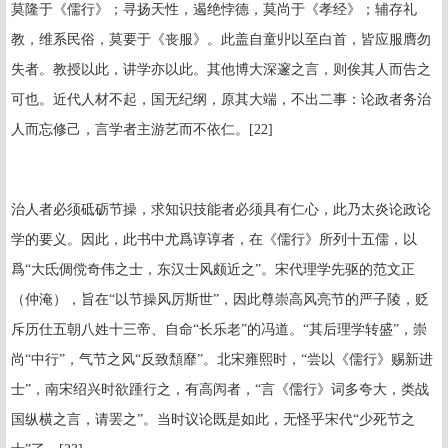
莫隆于《儒行》；寻扬天性，遏绝悖德，莫尚于《孝经》；辅存礼
教，维系民俗，莫要于《丧服》。此盖自童丱以至白首，皆应服膺勿
失者。教授以此，讲学亦以此。其他博大深邃之言，则俟其人而告之
可也。近代人材不起，国无纪纲，原其大端，不出二事：论政者务治
人而忘修己，言学者主游艺而不依仁。[22]
治人者必须砥砺节操，求知识技能者必须具有仁心，此乃太炎论政论
学的要义。因此，此书中尤爲谆谆者，在《儒行》所列十五儒，以
爲“大氐倜傥奇伟之士，东汉士风颇近之”。宋代理学先驱的范文正
（仲淹），旨在“以节操风厉斯世”，因此尊崇高风亮节的严子陵，贬
斥历仕五朝八姓十三帝、自命“长乐老”的冯道。“其后理学转盛”，崇
尚“中行”，气节之风“反致頽靡”。北宋雍熙时，“尝以《儒行》赐新进
士”，南宋绍兴时欲踵行之，有高闶者，“言《儒行》词多夸大，类战
国纵横之言，请罢之”。当时议论既是如此，无怪乎宋代“少死节之