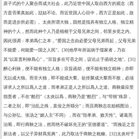
原子式的个人聚合而成大社会，此乃近世中国人取自西方的观念（西
方是否果真如此，玆姑不论。而近世国人心目中，西方正是如此，故
而是进步所必需）。太炎所谓大独，固然是指具有独立人格、独立精
神的个人，然而此种个人乃是植根于父母兄弟之间，邻里乡党之内。
因此强调：孝弟爲仁之本，“爱国之念由必爱父母兄弟而起，父母兄弟
不能爱，何能爱一国之人民”。
[30]
他早年所诟病于儒家者，乃在
其“以富贵利禄爲心”，“宗旨多在可否之间，议论止于函胡之地”。
[31]
醉心利禄，便不能有独立人格；宗旨函胡，便不能有独立精神；亦即
无以成大独。而非大独，即不能成大羣。欲抟聚成大羣而不散，必须
讲求人之所以爲人之道，而孝弟正是人之所以爲人之道。商鞅最应受
指责者，不在“酷烈”（太炎以爲，商鞅乃是“酷烈”，与“苛细”殊异，
二者之别，即“治乱之殊，直佞之所繇分”；而且商鞅志在励精图治，
与公孙弘、张汤之“媚人主”不同），而在“毁孝弟、败天性”。诸葛亮
治蜀，即行商鞅之法，然而绝不破坏先王的“至德要道”。“而挽近之言
新法者，以父子异财爲宪典”，此乃取法于商鞅之秕糠。
[32]
太炎对于