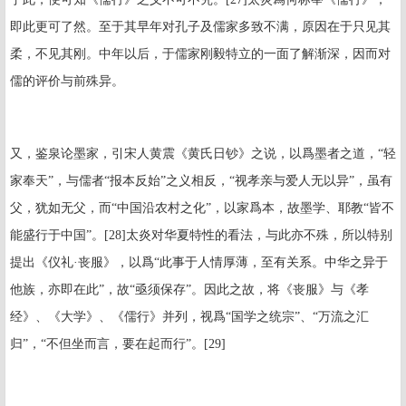
即此更可了然。至于其早年对孔子及儒家多致不满，原因在于只见其
柔，不见其刚。中年以后，于儒家刚毅特立的一面了解渐深，因而对
儒的评价与前殊异。
又，鉴泉论墨家，引宋人黄震《黄氏日钞》之说，以爲墨者之道，“轻
家奉天”，与儒者“报本反始”之义相反，“视孝亲与爱人无以异”，虽有
父，犹如无父，而“中国沿农村之化”，以家爲本，故墨学、耶教“皆不
能盛行于中国”。
[28]
太炎对华夏特性的看法，与此亦不殊，所以特别
提出《仪礼·丧服》，以爲“此事于人情厚薄，至有关系。中华之异于
他族，亦即在此”，故“亟须保存”。因此之故，将《丧服》与《孝
经》、《大学》、《儒行》并列，视爲“国学之统宗”、“万流之汇
归”，“不但坐而言，要在起而行”。
[29]