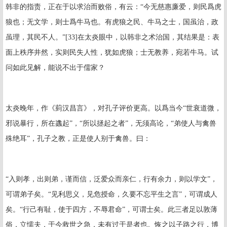
韩非的指责，正在于以求治而败俗，有云：“今无慈惠廉爱，则民爲虎
狼也；无文学，则士爲牛马也。有虎狼之民、牛马之士，国虽治，政
虽理，其民不人。”
[33]
在太炎眼中，以韩非之术治国，其结果是：表
面上秩序井然，实则民失人性，犹如虎狼；士无教养，宛若牛马。试
问如此见解，能说不出于儒家？
太炎晚年，作《菿汉昌言》，对孔子评价更高。以爲当今“世衰道微，
邪说暴行，所在蠭起”，“所以拯起之者”，无须高论，“弟使人与禽兽
殊绝耳”，孔子之教，正是使人别于禽兽。曰：
“入则孝，出则弟，谨而信，泛爱众而亲仁，行有余力，则以学文”，
可谓弟子矣。“见利思义，见危授命，久要不忘平生之言”，可谓成人
矣。“行己有耻，使于四方，不辱君命”，可谓士矣。此三者足以敦薄
俗，立懦夫，于今救世之急，未有过于是者也。恢之以子路之行，博