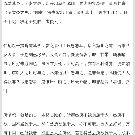
既爱其身，又贵大患，即是忠恕的体现，而忠恕实爲儒、道所共宗
（依太炎之见，“儒家、法家皆出于道，道则非出于儒也”
[38]
）。庄
子于此，较老子更胜。太炎云：
仲尼以一贯爲道爲学，贯之者何？只忠恕耳。诸言絜矩之道，言推己
及人者，于恕则已尽矣。人食五谷，麋鹿食荐，即且甘带，鸱鸦嗜
鼠，所好未必同也。虽同在人伦，所好高下，亦有种种殊异。徒知絜
矩，谓以人之所好与之，不知适以所恶与之。是非至忠，焉能使人人
得职邪？尽忠恕者，是惟庄生能之，所云齐物，即忠恕两举者也。[3
9]
所谓恕，就是如心，即将心比心，所谓己所不欲勿施于人。己所不
欲，固不当施于人。然而己所欲施于人，亦不可取。因人之好尚，万
有不同，己所欲者，或正是人之所恶。若强将己之所欲施于人，或不