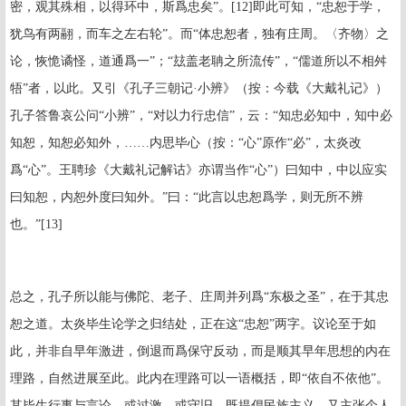
密，观其殊相，以得环中，斯爲忠矣”。
[12]
即此可知，“忠恕于学，
犹鸟有两翮，而车之左右轮”。而“体忠恕者，独有庄周。〈齐物〉之
论，恢恑谲怪，道通爲一”；“玆盖老聃之所流传”，“儒道所以不相舛
牾”者，以此。又引《孔子三朝记·小辨》（按：今载《大戴礼记》）
孔子答鲁哀公问“小辨”，“对以力行忠信”，云：“知忠必知中，知中必
知恕，知恕必知外，……内思毕心（按：“心”原作“必”，太炎改
爲“心”。王聘珍《大戴礼记解诂》亦谓当作“心”）曰知中，中以应实
曰知恕，内恕外度曰知外。”曰：“此言以忠恕爲学，则无所不辨
也。”
[13]
总之，孔子所以能与佛陀、老子、庄周并列爲“东极之圣”，在于其忠
恕之道。太炎毕生论学之归结处，正在这“忠恕”两字。议论至于如
此，并非自早年激进，倒退而爲保守反动，而是顺其早年思想的内在
理路，自然进展至此。此内在理路可以一语概括，即“依自不依他”。
其毕生行事与言论，或过激，或守旧，既提倡民族主义，又主张个人