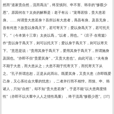
然而“道家贵自然，流而爲法”，终至慎到、申不害、韩非的“惨覈少
恩”。原因何在？太炎的解释是：老子有云：“宠辱若惊，贵大患若
身。……何谓贵大患若身？吾所以有大患者，爲吾有身。及吾无身，
吾有何患？故贵以身爲天下，若可寄天下；爱以身爲天下，若可托天
下。”（今本第十三章）太炎以爲，“以者，用也。”《庄子·在宥篇》
作“贵以身于爲天下，则可以托天下；爱以身于爲天下，则可以寄天
下。”意思是说：“贵用其身于爲天下，爱用其身于爲天下，所谓施身
及国也。”亦即不但“贵爱其身”，“又贵大患也”。由此可说：“夫有身
不期于大患，而大患从之；大患不期于托寄天下，而托寄天下从
之。”孔子所谓忠恕，正是从此而出。既爱其身，又贵大患（亦即既爱
己身，又心系社会大羣的忧患），二者并行而不相悖。而慎、申、韩
诸人，只知“自然”，却不知“贵大患若身”，于是不能“以大患商度情
性”（亦即不以大羣中人人之情性爲重），终于流爲“惨覈少恩”。
[37]