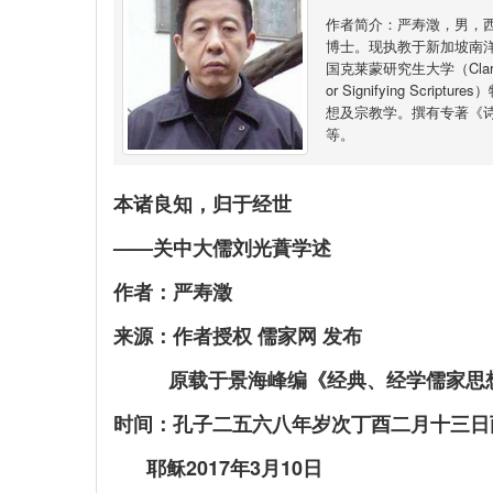
作者简介：严寿澂，男，
博士。现执教于新加坡南
国克莱蒙研究生大学（Claremon
or Signifying S
想及宗教学。撰有专著《
等。
本诸良知，归于经世
——关中大儒刘光蕡学述
作者：严寿澂
来源：作者授权 儒家网 发布
原载于景海峰编《经典、经学儒家思想的
时间：孔子二五六八年岁次丁酉二月十三日
耶稣2017年3月10日