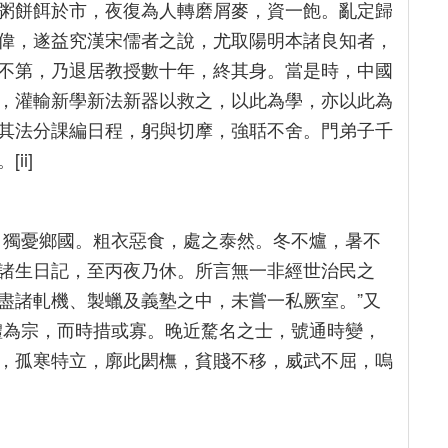
粥餅餌於市，夜復為人轉磨屑麥，資一飽。亂定歸
偉，遂益究漢宋儒者之說，尤取陽明本諸良知者，
不第，乃退居教授數十年，終其身。當是時，中國
，灌輸新學新法新器以救之，以此為學，亦以此為
其法分課編日程，躬與切摩，強聒不舍。門弟子千
ii]
，獨憂鄉國。粗衣惡食，處之泰然。冬不爐，暑不
諸生日記，至丙夜乃休。所言無一非經世治民之
盡諸軋機、製蠟及義塾之中，未嘗一私厥室。”又
體為宗，而時措或寡。晚近騖名之士，號通時變，
，孤寒特立，廓此閎橅，貧賤不移，威武不屈，嗚