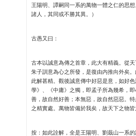
王陽明、譚嗣同一系的萬物一體之仁的思想。
諸人，其同或不勝其異。）
古愚又曰：
古本以誠意為傳之首章，此大有精義。從天
朱子訓意為心之所發，是復由内推向外矣。
此解甚精。觀後誠意傳中好惡是意，如好色
學》、《中庸》之獨，即孟子所為幾希，即
善，故自然好善；本無惡，故自然惡惡。特
之精實處。萬物皆備於我矣，故天下之物皆意中之
按：如此詮解，全是王陽明、劉蕺山一系的