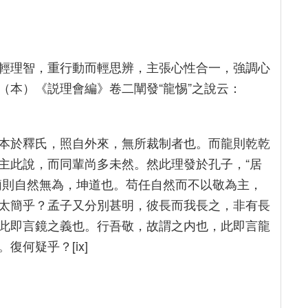
輕理智，重行動而輕思辨，主張心性合一，強調心
（本）《説理會編》卷二闡發“龍惕”之說云：
本於釋氏，照自外來，無所裁制者也。而龍則乾乾
主此說，而同輩尚多未然。然此理發於孔子，“居
簡則自然無為，坤道也。苟任自然而不以敬為主，
太簡乎？孟子又分別甚明，彼長而我長之，非有長
此即言鏡之義也。行吾敬，故謂之内也，此即言龍
何疑乎？[ix]