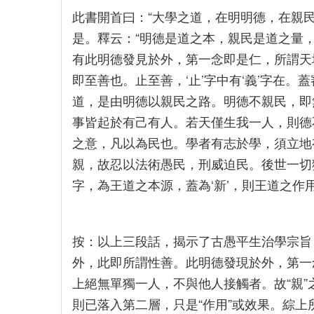
此書開首曰：“大學之道，在明明德，在親民
是。釋云：“明德是道之本，親民是道之量
有此明德發見於外，第一念即是仁，所謂天
即至善也。止至善，‘止’字中有‘義’字在。
道，是由明德以親民之路。明德不親民，即
事皆起於有己有人。若天僅生我一人，則德
之意，凡以為民也。學者有志於學，須立地
親，故忍以法術愚民，刑威迫民。後世一切
字，為王道之本源，蓋為‘新’，則王道之作用也。
按：以上三段話，揭示了古愚平生治學宗旨
外，此即所謂性善。此明德發現於外，第一
上絕無單獨一人，不與他人接觸者。故“親
則已落入第二層，只是“作用”或效果。綜