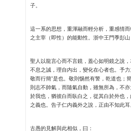
子。
這一系的思想，重渾融而輕分析，重感情而
之主宰（即性）的能動性。浙中王門季彭山
聖人以龍言心而不言鏡，蓋心如明鏡之說，
不息之誠，理自内出，變化在心者也。予力
敬而行簡”是也。敬則惕然有警，乾道也；
則志不帥氣，而隨氣自動，雖無所為，不亦
於我也，猶彼白而臥白之，從其白於外也，
之義也。告子仁内義外之說，正由不知此耳。復
古愚的見解與此相似，曰：