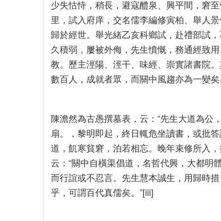
少失怙恃，稍長，避寇醴泉、興平間，窘至
里，試入府庠，交名儒李編修寅柏、舉人景
歸於經世。舉光緒乙亥科鄉試，赴禮部試，
久積弱，屢被外侮，先生憤慨，務通經致用
教。歷主涇陽、涇干、味經、崇實諸書院。
數百人，成就者眾，而關中風趨亦為一變矣。[
陳澹然為古愚撰墓表，云：“先生大道為公
扇。，黎明即起，終日輒危坐讀書，或批答
道，飢寒貧窘，泊若相忘。晚年束修所入，
云：“關中自橫渠倡道，名哲代興，大都明
而行誼或不忍言。先生慧本誠生，用歸時措
乎，可謂百代真儒矣。”[iii]