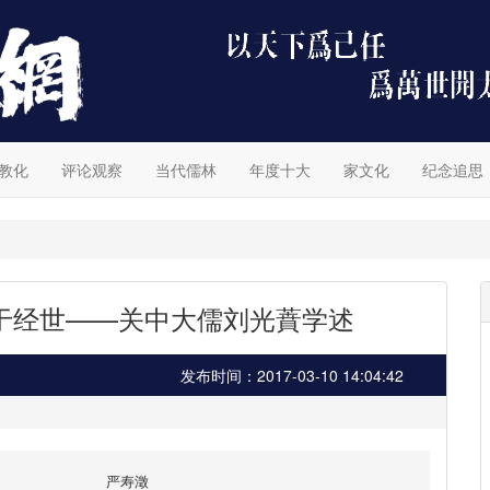
教化
评论观察
当代儒林
年度十大
家文化
纪念追思
于经世——关中大儒刘光蕡学述
发布时间：2017-03-10 14:04:42
严寿澂