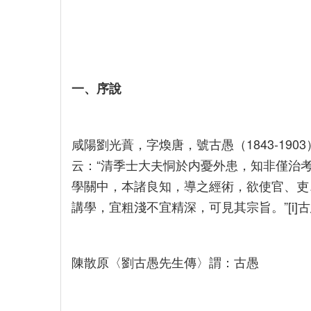
一、序說
咸陽劉光蕡，字煥唐，號古愚（1843-19
云：“清季士大夫恫於内憂外患，知非僅治
學關中，本諸良知，導之經術，欲使官、吏
講學，宜粗淺不宜精深，可見其宗旨。”[i
陳散原〈劉古愚先生傳〉謂：古愚