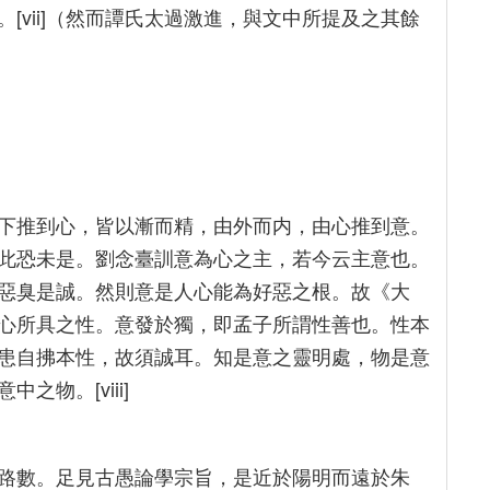
[vii]（然而譚氏太過激進，與文中所提及之其餘
下推到心，皆以漸而精，由外而内，由心推到意。
此恐未是。劉念臺訓意為心之主，若今云主意也。
惡臭是誠。然則意是人心能為好惡之根。故《大
心所具之性。意發於獨，即孟子所謂性善也。性本
患自拂本性，故須誠耳。知是意之靈明處，物是意
物。[viii]
路數。足見古愚論學宗旨，是近於陽明而遠於朱