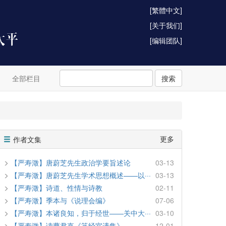
[繁體中文]
[关于我们]
[编辑团队]
全部栏目
搜索
更多
作者文集
【严寿澂】唐蔚芝先生政治学要旨述论
03-13
【严寿澂】唐蔚芝先生学术思想概述——以···
03-13
【严寿澂】诗道、性情与诗教
02-11
【严寿澂】季本与《说理会编》
07-06
【严寿澂】本诸良知，归于经世——关中大···
03-10
【严寿澂】读曹君直《笺经室遗集》
12-01