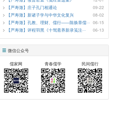
【严寿澂】庄子孔门相通论
09-22
【严寿澂】新诸子学与中华文化复兴
08-02
【严寿澂】孔教、理财、儒行——陈焕章儒···
06-15
【严寿澂】评程羽黑《十驾斋养新录笺注···
06-13
微信公众号
儒家网
青春儒学
民间儒行