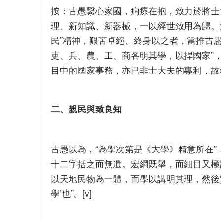
按：古愚繫心家國，痌瘝在抱，致力於將士
理、新知識、新器械，一以經世致用為歸。清
民”精神，艱苦卓絕、終身以之者，當推古
吏、兵、農、工、商各明其學，以捍國家”
目中的國家事務，亦已非士大夫的專利，故錢賓
二、親民與致良知
古愚以為，“為學次第是《大學》精意所在”
十二字括之而無遺。宏綱既舉，而細目又極
以天地民物為一體，而學以講明其理，然後
學’也”。[v]