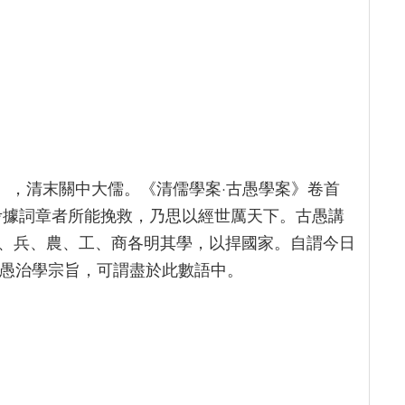
03），清末關中大儒。《清儒學案·古愚學案》卷首
考據詞章者所能挽救，乃思以經世厲天下。古愚講
、兵、農、工、商各明其學，以捍國家。自謂今日
]古愚治學宗旨，可謂盡於此數語中。