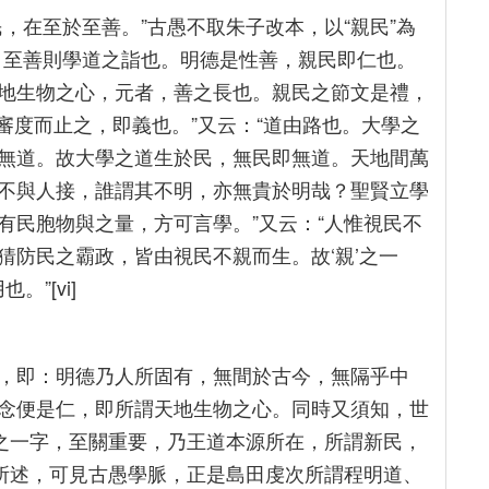
，在至於至善。”古愚不取朱子改本，以“親民”為
，至善則學道之詣也。明德是性善，親民即仁也。
地生物之心，元者，善之長也。親民之節文是禮，
蓋審度而止之，即義也。”又云：“道由路也。大學之
無道。故大學之道生於民，無民即無道。天地間萬
不與人接，誰謂其不明，亦無貴於明哉？聖賢立學
有民胞物與之量，方可言學。”又云：“人惟視民不
猜防民之霸政，皆由視民不親而生。故‘親’之一
”[vi]
，即：明德乃人所固有，無間於古今，無隔乎中
念便是仁，即所謂天地生物之心。同時又須知，世
”之一字，至關重要，乃王道本源所在，所謂新民，
上所述，可見古愚學脈，正是島田虔次所謂程明道、