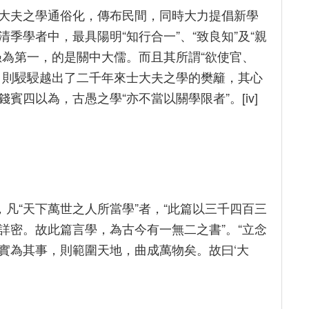
大夫之學通俗化，傳布民間，同時大力提倡新學
季學者中，最具陽明“知行合一”、“致良知”及“親
愚為第一，的是關中大儒。而且其所謂“欲使官、
，則駸駸越出了二千年來士大夫之學的樊籬，其心
四以為，古愚之學“亦不當以關學限者”。[iv]
，凡“天下萬世之人所當學”者，“此篇以三千四百三
詳密。故此篇言學，為古今有一無二之書”。“立念
實為其事，則範圍天地，曲成萬物矣。故曰‘大