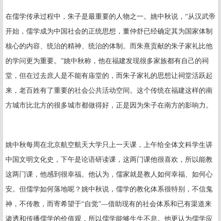
在儒学传承过程中，朱子是最重要的人物之一。姚中秋说，“从汉武帝
开始，儒学成为中国社会的正统思想，董仲舒已经确定其为国家体制
核心的内容、统治的精神、统治的体制。而朱熹贡献的朱子家礼比他
的学问更为重要。”姚中秋称，他在福建发现很多家族都有自己的祠
堂，但在过去庶人是不能有庙堂的，而朱子家礼的思想让祠堂活跃起
来，老百姓有了重要的社会公共活动空间。这个传统在福建这样的南
方城市比北方的很多城市都做得好，正是因为朱子在南方的影响力。
姚中秋每周在北京航空航天大学只上一天课，上午给全体文科学生讲
中国文明文化史，下午是论语研读课，这两门课他很喜欢，所以能教
这两门课，他感到很幸福。他认为，儒家就是教人如何幸福、如何心
安。但儒学如何落地呢？姚中秋说，儒学的教化体系很特别，不信鬼
神，不传教，而寄希望于“自觉”—借助现有的社会体系和已有渠道来
渗透和传播儒学的价值观，所以儒学能够生生不息。他更认为儒学应