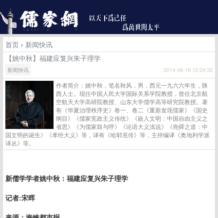
首页
›
新闻快讯
【姚中秋】福建应复兴朱子理学
新闻快讯
2014-06-19 12:24:32
作者简介：姚中秋，笔名秋风，男，西元一九六六年生，陕
西人士。现任中国人民大学国际关系学院教授，曾任北京航
空航天大学高研院教授、山东大学儒学高等研究院教授。著
有《华夏治理秩序史》卷一、卷二《重新发现儒家》《国史
纲目》《儒家宪政主义传统》《嵌入文明：中国自由主义之
省思》《为儒家鼓与呼》《论语大义浅说》《尧舜之道：中
国文明的诞生》《孝经大义》等，译有《哈耶克传》等，主持编译《奥地利学派
译丛》等。
新儒学学者姚中秋：福建应复兴朱子理学
记者
:
宋晖
来源：海峡都市报