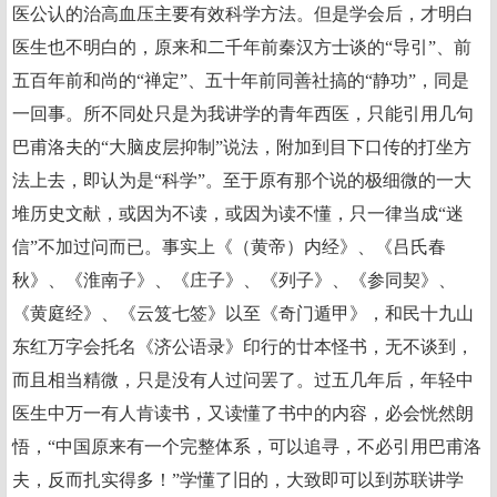
医公认的治高血压主要有效科学方法。但是学会后，才明白
医生也不明白的，原来和二千年前秦汉方士谈的“导引”、前
五百年前和尚的“禅定”、五十年前同善社搞的“静功”，同是
一回事。所不同处只是为我讲学的青年西医，只能引用几句
巴甫洛夫的“大脑皮层抑制”说法，附加到目下口传的打坐方
法上去，即认为是“科学”。至于原有那个说的极细微的一大
堆历史文献，或因为不读，或因为读不懂，只一律当成“迷
信”不加过问而已。事实上《（黄帝）内经》、《吕氏春
秋》、《淮南子》、《庄子》、《列子》、《参同契》、
《黄庭经》、《云笈七签》以至《奇门遁甲》，和民十九山
东红万字会托名《济公语录》印行的廿本怪书，无不谈到，
而且相当精微，只是没有人过问罢了。过五几年后，年轻中
医生中万一有人肯读书，又读懂了书中的内容，必会恍然朗
悟，“中国原来有一个完整体系，可以追寻，不必引用巴甫洛
夫，反而扎实得多！”学懂了旧的，大致即可以到苏联讲学