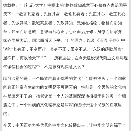
德载物。”《礼记·大学》中提出的“格物致知诚意正心修身齐家治国平
天下”（“欲齐其家者，先修其身；欲修其身者；先正其心；欲正其心
者，先诚其意；欲诚其意者，先致其知。致知在格物，物格而后知
至，知至而后意诚，意诚而后心正，心正而后身修，身修而后家齐，
家齐而后国治，国治而后天下平。”）的理念，以及《论语·子路》中
说的“其身正，不令而行；其身不正，虽令不从。”东汉的薛勤所言“一
屋不扫，何以除天下？”……所有这些，在今天建设现代商业文明与现
代诚信社会的过程中，不是很有现实意义么？
聊可欣慰的是，一个民族的真正优秀的文化不可能被消灭，一个国家
的真正的富有生命力的文明是不可磨灭的，特别是一个民族的文化精
神是磨灭不了的，祂就像是一个人的基因深深地植根于你的每一个细
胞之中，一个民族的文化精神总是深深的植根于这个民族的血液里
的。
今天，中国正努力将优秀的中华文化传播出去，让中华文明造福于全