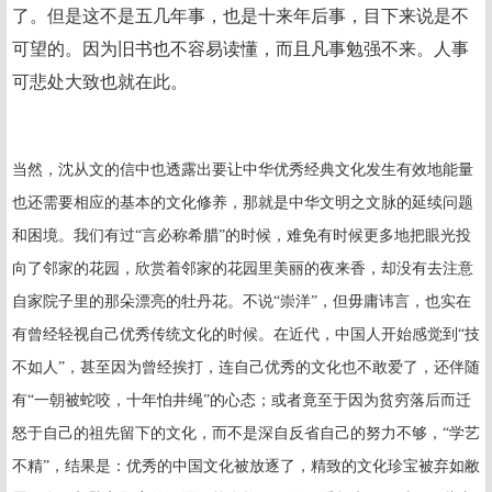
了。但是这不是五几年事，也是十来年后事，目下来说是不
可望的。因为旧书也不容易读懂，而且凡事勉强不来。人事
可悲处大致也就在此。
当然，沈从文的信中也透露出要让中华优秀经典文化发生有效地能量
也还需要相应的基本的文化修养，那就是中华文明之文脉的延续问题
和困境。我们有过“言必称希腊”的时候，难免有时候更多地把眼光投
向了邻家的花园，欣赏着邻家的花园里美丽的夜来香，却没有去注意
自家院子里的那朵漂亮的牡丹花。不说“崇洋”，但毋庸讳言，也实在
有曾经轻视自己优秀传统文化的时候。在近代，中国人开始感觉到“技
不如人”，甚至因为曾经挨打，连自己优秀的文化也不敢爱了，还伴随
有“一朝被蛇咬，十年怕井绳”的心态；或者竟至于因为贫穷落后而迁
怒于自己的祖先留下的文化，而不是深自反省自己的努力不够，“学艺
不精”，结果是：优秀的中国文化被放逐了，精致的文化珍宝被弃如敝