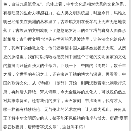
色，白波九道流雪光”。总体上看，中华文化是相对优秀的文化体系，
有很旺盛的生命力和感召力。在人类文明系统里，时至今日，玛雅文
明已经消失在美洲的丛林里了，古希腊文明在爱琴岛上无声无息地衰
落了；古埃及的文明就剩下了悠悠尼罗河上的金字塔与狮身人面像形
影相吊；古印度文明也消失在恒河的无尽波涛里，让英法文化给侵占
了，其剩下的佛教文化，他们还希望中国人能将她发扬光大呢。从历
史的脉络里，我们可以清晰地感受到中国这个古老的文明国家的文化
的坚挺而旺盛而强大的生命力。回顾一下，中国的《周易》，数千年
之后，全世界的有识之士，还在痴迷于祂的博大与深邃。再看看，中
国的歌诗文化，从《诗经》《楚辞》开始，到两汉魏晋南北朝歌行乐
府，再到唐人律绝、宋人诗赋，今天全世界的文化人，可以说仍然是
对其推崇备至。还有我们的汉字，金石篆刻，书法绘画，代有才人，
哪一样都有精妙绝伦、无与伦比的艺术杰构，让人叹为观止。任何真
正了解中华文明历史的人，都不能不佩服祂的伟岸与博大。所谓“夏雨
春云秋夜月，唐诗晋字汉文章”，这就叫不朽！