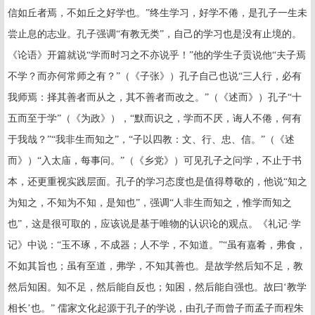
信如丘者焉，不如丘之好学也。”终生学习，好学不倦，是孔子一生未
尝止息的志业。孔子强调“有教无类”，自己的学习也是没有止境的。
《论语》开篇就说“学而时习之不亦说乎！”他的学生子贡说他“夫子焉
不学？而亦何常师之有？”（《子张》）孔子自己也说“三人行，必有
我师焉：择其善者而从之，其不善者而改之。”（《述而》）孔子“十
五而至于学”（《为政》），“默而识之，学而不厌，诲人不倦，何有
于我哉？”“我非生而知之”，“子以四教：文、行、忠、信。”（《述
而》）“入太庙，每事问。”（《乡党》）可见孔子之问学，不止于书
本，还更重视实践层面。孔子的学习态度也是值得尊敬的，他说“知之
为知之，不知为不知，是知也”，强调“人非生而知之，惟学而知之
也”，这是很可取的，应该说是基于唯物的认识论的观点。《礼记·学
记》中说：“玉不琢，不成器；人不学，不知道。”“虽有嘉肴，弗食，
不如其旨也；虽有至道，弗学，不知其善也。是故学然后知不足，教
然后知困。知不足，然后能自反也；知困，然后能自强也。故曰‘教学
相长’也。” 儒家文化起源于孔子的学说，由孔子而曾子而孟子而程朱