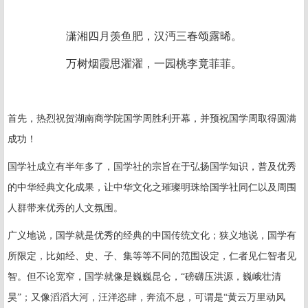
潇湘四月羡鱼肥，汉沔三春颂露晞。
万树烟霞思濯濯，一园桃李竟菲菲。
首先，热烈祝贺湖南商学院国学周胜利开幕，并预祝国学周取得圆满
成功！
国学社成立有半年多了，国学社的宗旨在于弘扬国学知识，普及优秀
的中华经典文化成果，让中华文化之璀璨明珠给国学社同仁以及周围
人群带来优秀的人文氛围。
广义地说，国学就是优秀的经典的中国传统文化；狭义地说，国学有
所限定，比如经、史、子、集等等不同的范围设定，仁者见仁智者见
智。但不论宽窄，国学就像是巍巍昆仑，“磅礴压洪源，巍峨壮清
昊”；又像滔滔大河，汪洋恣肆，奔流不息，可谓是“黄云万里动风