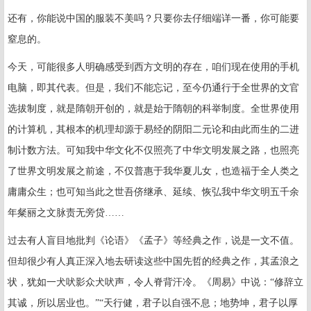
还有，你能说中国的服装不美吗？只要你去仔细端详一番，你可能要
窒息的。
今天，可能很多人明确感受到西方文明的存在，咱们现在使用的手机
电脑，即其代表。但是，我们不能忘记，至今仍通行于全世界的文官
选拔制度，就是隋朝开创的，就是始于隋朝的科举制度。全世界使用
的计算机，其根本的机理却源于易经的阴阳二元论和由此而生的二进
制计数方法。可知我中华文化不仅照亮了中华文明发展之路，也照亮
了世界文明发展之前途，不仅普惠于我华夏儿女，也造福于全人类之
庸庸众生；也可知当此之世吾侪继承、延续、恢弘我中华文明五千余
年粲丽之文脉责无旁贷……
过去有人盲目地批判《论语》《孟子》等经典之作，说是一文不值。
但却很少有人真正深入地去研读这些中国先哲的经典之作，其孟浪之
状，犹如一犬吠影众犬吠声，令人脊背汗冷。《周易》中说：“修辞立
其诚，所以居业也。”“天行健，君子以自强不息；地势坤，君子以厚