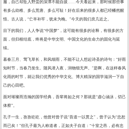
履，自己却坠入野蛮的深潭不能自拔……今天看起来，那时候那些事
有多么幼稚、多么荒唐、多么可耻！好在后来的很多人都已经幡然醒
悟。古人说，“亡羊补牢，犹未为晚。”今天的我们庶几近之。
目下的我们，人人争说“中国梦”，这可能有很多的诠释，有很多的方
面，但归根结底，终将是中华文明、中国文化的生命力的固化与延
续。
暮春三月、莺飞草长，和风细雨，不能不让人想起诗圣的诗句：“好雨
知时节，当春乃发生。随风潜入夜，润物细无声。”是啊，在这样春风
化雨的时节，就让我们优秀的中华文化、博大精深的国学滋润一下自
己的心田吧。
面对璀璨而浩瀚的国学经典，吾辈将如之何？那就是“虚心涵泳，切己
体察”。
孔子一生，孜孜矻矻，他曾对曾子说“吾道一以贯之”，曾子认为“忠恕
而已矣！”但孔子最为人称道者，正如夫子自道：“十室之邑，必有忠