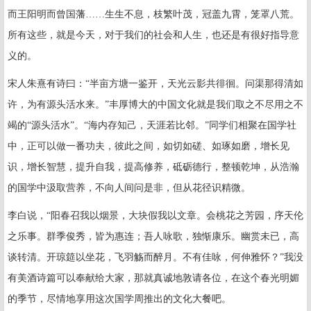
而王阳明而曾国藩……生生不息，枝繁叶茂，冠盖九霄，笼罩八荒。
所有这些，就是今天，对于我们的社会和人生，也还是有很好指导意
义的。
宋人朱熹有诗曰：“半亩方塘一鉴开，天光云影共徘徊。问渠那得清如
许，为有源头活水来。”丰厚博大的中国文化就是我们取之不尽用之不
竭的“源头活水”。“海内存知己，天涯若比邻。”同学们相聚在国学社
中，正可以做一番功夫，彼此之间，如切如磋、如琢如磨，增长见
识，增长智慧，提升自我，提高修养，砥砺德行，整顿乾坤，从浩瀚
的国学中汲取营养，不向人间问是非，但从花径识精微。
李白说，“阳春召我以烟景，大块假我以文章。会桃花之芳园，序天伦
之乐事。群季俊秀，皆为惠连；吾人咏歌，独惭康乐。幽赏未已，高
谈转清。开琼筵以坐花，飞羽觞而醉月。不有佳咏，何伸雅怀？”我没
有美酒诗篇可以奉献给大家，那就真诚地敦请各位，在这个春光明媚
的季节，尽情地享用这次国学周推出的文化大餐吧。