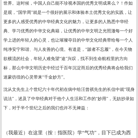
世界。这时候，中国人自己能不珍视本国的优秀文明成果么？！作如
是观，“国学周”就是一个很好的展示和体验本土优秀文化的实践，让
更多的人感受优秀的中华经典文化的魅力，让更多的人熟悉中华经
典、学习优秀的中华文化典籍，让优秀的中华文明之光照澈每一个好
学上进的年轻人的心灵，也让璀璨夺目的中华文化经典带给每一个人
纯净安宁和谐、与人友善的心境。有道是，“跛者不忘履”，在今天物
欲横流的社会，年轻人难免望“途”兴叹，找不到生命航程里的方向
标，那么中华文明历史中经过千百年沉淀而后的优秀经典将会给我们
迷蒙彷徨的心灵带来“千金妙方”。
沈从文先生上个世纪六十年代初在病中给汪曾祺先生的长信中就“现身
说法”，述及了中华经典对于他个人生活和工作的“妙用”，无妨抄录如
下，对于半个世纪之后的我们也许不无裨益：
（我最近）在这里（按：指医院）学“气功”，目下已成为西