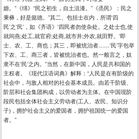
嫄。”《绵》“民之初生，自土沮漆。”《烝民》：民之
秉彝，好是懿德。”其二、包括士在内，所谓‘四
民’之‘民’，如《齐语》‘四民者勿使杂处。之处士也,使
就间燕;处工,就官府;处商,就市井;外农,就田野。’即
士、农、工、商也；其三，即被统治者……‘民’字包举
下农、工、商三者，皆被统治者也。然一般言之，奴
隶不在‘民’之内。”当然，在新中国，人民是共和国的
主权者。《现代汉语词典》解释：“人民是在有阶级的
社会中，与敌人相对的社会基本成员。由若干阶级、
阶层和社会集团构成，以劳动者为主体。在中国现阶
段民包括全体社会主义劳动者(工人、农民、知识分
子)，拥护社会主义的爱国者，拥护祖国统一的爱国
者。”