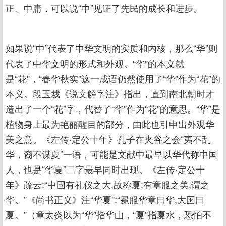
正、中庸，可以说“中”见证了先民的成长和进步。
如果说“中”代表了中华文明的实质和内核，那么“华”则
代表了中华文明的形式和外观。“华”的本义就
是“花”，“春华秋实”这一成语仍然使用了“华”作为“花”的
本义。段玉裁《说文解字注》指出，直到南北朝时才
造出了一个“花”字，代替了“华”作为“花”的意思。“华”是
植物身上最为艳丽醒目的部分，由此也引申出外观华
美之意。《左传·定公十年》孔子在夹谷之会“夷不乱
华，裔不谋夏”一语，可能是文献中最早以华代称中国
人，也是“华夏”二字最早同时出现。《左传·定公十
年》疏云:“中国有礼仪之大,故称夏;有章服之美,谓之
华。”《尚书正义》注“华夏”:“冕服华章曰华,大国曰
夏。”（章太炎以为“华”指华山，“夏”指夏水，恐怕不