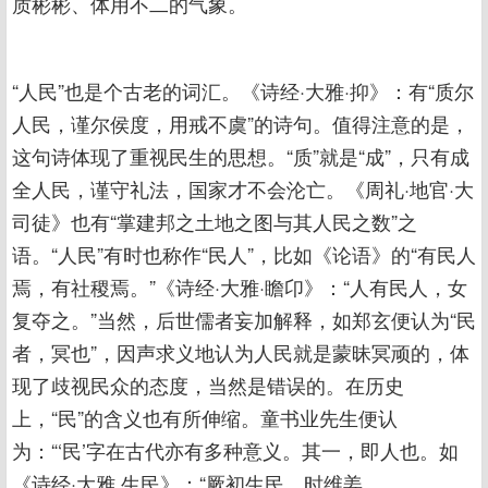
质彬彬、体用不二的气象。
“人民”也是个古老的词汇。《诗经·大雅·抑》：有“质尔
人民，谨尔侯度，用戒不虞”的诗句。值得注意的是，
这句诗体现了重视民生的思想。“质”就是“成”，只有成
全人民，谨守礼法，国家才不会沦亡。《周礼·地官·大
司徒》也有“掌建邦之土地之图与其人民之数”之
语。“人民”有时也称作“民人”，比如《论语》的“有民人
焉，有社稷焉。”《诗经·大雅·瞻卬》：“人有民人，女
复夺之。”当然，后世儒者妄加解释，如郑玄便认为“民
者，冥也”，因声求义地认为人民就是蒙昧冥顽的，体
现了歧视民众的态度，当然是错误的。在历史
上，“民”的含义也有所伸缩。童书业先生便认
为：“‘民’字在古代亦有多种意义。其一，即人也。如
《诗经·大雅 生民》：“厥初生民，时维姜