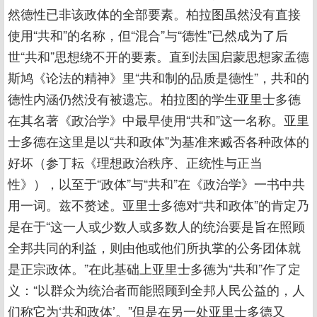
然德性已非该政体的全部要素。柏拉图虽然没有直接
使用“共和”的名称，但“混合”与“德性”已然成为了后
世“共和”思想绕不开的要素。直到法国启蒙思想家孟德
斯鸠《论法的精神》里“共和制的品质是德性”，共和的
德性内涵仍然没有被遗忘。柏拉图的学生亚里士多德
在其名著《政治学》中最早使用“共和”这一名称。亚里
士多德在这里是以“共和政体”为基准来臧否各种政体的
好坏（参丁耘《理想政治秩序、正统性与正当
性》），以至于“政体”与“共和”在《政治学》一书中共
用一词。兹不赘述。亚里士多德对“共和政体”的肯定乃
是在于“这一人或少数人或多数人的统治要是旨在照顾
全邦共同的利益，则由他或他们所执掌的公务团体就
是正宗政体。”在此基础上亚里士多德为“共和”作了定
义：“以群众为统治者而能照顾到全邦人民公益的，人
们称它为‘共和政体’。”但是在另一处亚里士多德又