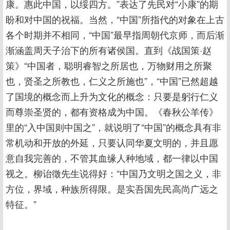
康。惠此中国，以绥四方。”表达了先民对“小康”的期
盼和对中国的祝福。当然，“中国”所指代的对象在上古
各个时期并不相同，“中国”最早指周朝代京师，而后渐
渐涵盖周天子治下的所有诸侯国。直到《战国策·赵
策》“中国者，聪明睿智之所居也，万物财用之所聚
也，贤圣之所教也，仁义之所施也”，“中国”已然超越
了国境的概念而上升为文化的概念：只要是躬行仁义
而尊崇圣贤的，都有资格成为中国。《春秋公羊传》
里的“入中国则中国之”，就说明了“中国”的概念具有非
常机动和开放的外延，只要认同华夏文明的，并且愿
意自我完善的，不管其血缘人种地域，都一律以中国
视之。柳诒徵先生说得好：“中国乃文明之国之义，非
方位，界域，种族所得限。是实吾国先民高尚广远之
特征。”