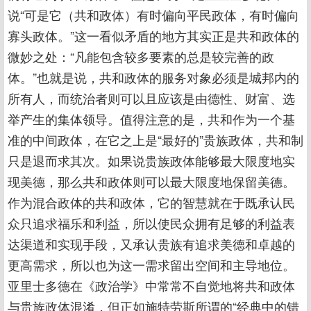
说“可是它（共和政体）有时偏向平民政体，有时偏向
寡头政体。”这一看似矛盾的地方其实正是共和政体的
微妙之处：“凡能包含较多要素的总是较完善的政
体。”也就是说，共和政体的服务对象必须是城邦内的
所有人，而统治者则可以且应该是由德性、财富、选
举产生的集体领导。值得注意的是，共和作为一个基
准的中间政体，在它之上是“最好的”贵族政体，共和制
只是退而求其次。如果说贵族政体能够最大限度地实
现美德，那么共和政体则可以最大限度地保留美德。
作为混合政体的共和政体，它的智慧就在于既承认民
众只追求福乐和利益，所以使民众拥有足够的利益表
达渠道和实现手段，又承认贵族有追求美德和卓越的
更高需求，所以也为这一需求留出空间和主导地位。
亚里士多德在《政治学》中常常不自觉地将共和政体
与贵族政体混淆，但正如施特劳斯所谓的“经典中的错