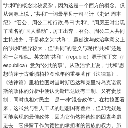
“共和”的概念比较复杂，因为这是一个西方的概念。仅
从词源上说，“共和”一词最早见于司马迁《史记 周本
纪》:“召公、周公二相行政,号曰‘共和’。”周厉王时出现
了著名的“国人暴动”，厉王出奔，召公、周公二人共同
主持政务，于是称之为“共和”。虽然这与政治学意义上
的“共和”差异较大，但“共同”的意义与现代“共和”还是
有一定相似。英文的“共和”（republic）源于拉丁文（r
espublica）意为“公共的事”。从政治学上说，“共和”思
想萌芽于古希腊柏拉图晚年的重要著作《法律篇》。
《法律篇》里柏拉图对当时斯巴达和克里特岛克诺索
斯的政体的分析中便认为斯巴达既有王制、又有贵族
制，同时也相对民主，是一种“混合政体”。在柏拉图看
来，这虽然与哲人王式的理想国有差距，但却无疑是
可能实现的最佳政体，因为它仍然将德性的因素考虑
进去，它保留了作为德性的承担者的贵族的权力。虽