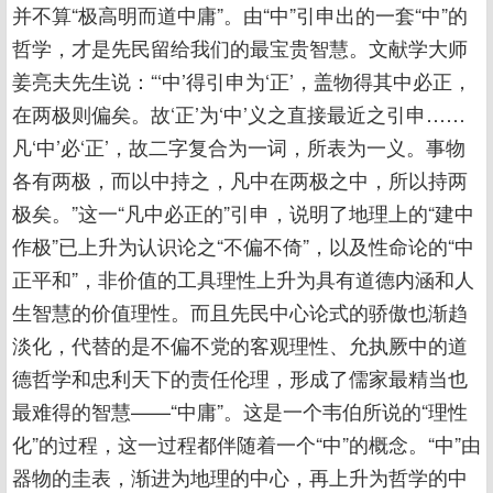
并不算“极高明而道中庸”。由“中”引申出的一套“中”的
哲学，才是先民留给我们的最宝贵智慧。文献学大师
姜亮夫先生说：“‘中’得引申为‘正’，盖物得其中必正，
在两极则偏矣。故‘正’为‘中’义之直接最近之引申……
凡‘中’必‘正’，故二字复合为一词，所表为一义。事物
各有两极，而以中持之，凡中在两极之中，所以持两
极矣。”这一“凡中必正的”引申，说明了地理上的“建中
作极”已上升为认识论之“不偏不倚”，以及性命论的“中
正平和”，非价值的工具理性上升为具有道德内涵和人
生智慧的价值理性。而且先民中心论式的骄傲也渐趋
淡化，代替的是不偏不党的客观理性、允执厥中的道
德哲学和忠利天下的责任伦理，形成了儒家最精当也
最难得的智慧——“中庸”。这是一个韦伯所说的“理性
化”的过程，这一过程都伴随着一个“中”的概念。“中”由
器物的圭表，渐进为地理的中心，再上升为哲学的中