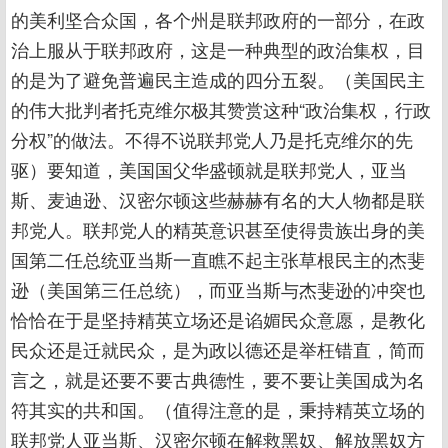
的美利坚合众国，各个州是联邦政府的一部分，在政
治上服从于联邦政府，这是一种典型的政治集权，目
的是为了避免普遍民主造成的四分五裂。（美国民主
的伟大批判者托克维尔极其赞赏这种“政治集权，行政
分权”的做法。不得不说联邦党人乃是托克维尔的先
驱）要知道，美国国父华盛顿就是联邦党人，亚当
斯、麦迪逊、汉密尔顿这些赫赫有名的大人物都是联
邦党人。联邦党人的精英意识甚至使得贵族出身的美
国第二任总统亚当斯一直瞧不起主张草根民主的杰斐
逊（美国第三任总统），而亚当斯与杰斐逊的冲突也
恰恰在于是坚持精英立场还是谄媚民众意愿，是教化
民众还是迁就民众，是为政以德还是举枉错直，简而
言之，就是还要不要古典德性，要不要让美国成为名
符其实的共和国。（值得注意的是，秉持精英立场的
联邦党人亚当斯、汉密尔顿在解救黑奴、解放黑奴方