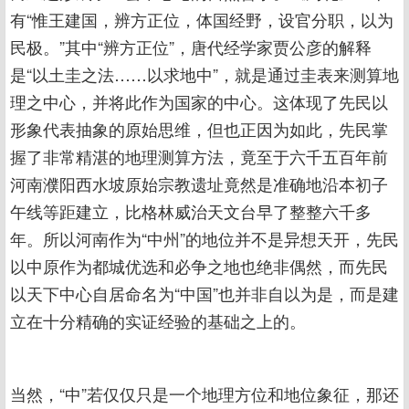
有“惟王建国，辨方正位，体国经野，设官分职，以为
民极。”其中“辨方正位”，唐代经学家贾公彦的解释
是“以土圭之法……以求地中”，就是通过圭表来测算地
理之中心，并将此作为国家的中心。这体现了先民以
形象代表抽象的原始思维，但也正因为如此，先民掌
握了非常精湛的地理测算方法，竟至于六千五百年前
河南濮阳西水坡原始宗教遗址竟然是准确地沿本初子
午线等距建立，比格林威治天文台早了整整六千多
年。所以河南作为“中州”的地位并不是异想天开，先民
以中原作为都城优选和必争之地也绝非偶然，而先民
以天下中心自居命名为“中国”也并非自以为是，而是建
立在十分精确的实证经验的基础之上的。
当然，“中”若仅仅只是一个地理方位和地位象征，那还