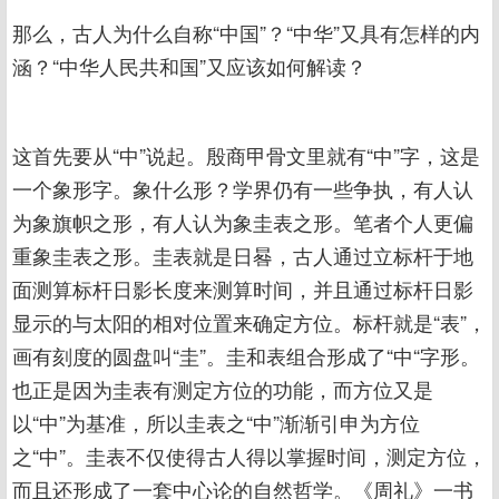
那么，古人为什么自称“中国”？“中华”又具有怎样的内
涵？“中华人民共和国”又应该如何解读？
这首先要从“中”说起。殷商甲骨文里就有“中”字，这是
一个象形字。象什么形？学界仍有一些争执，有人认
为象旗帜之形，有人认为象圭表之形。笔者个人更偏
重象圭表之形。圭表就是日晷，古人通过立标杆于地
面测算标杆日影长度来测算时间，并且通过标杆日影
显示的与太阳的相对位置来确定方位。标杆就是“表”，
画有刻度的圆盘叫“圭”。圭和表组合形成了“中“字形。
也正是因为圭表有测定方位的功能，而方位又是
以“中”为基准，所以圭表之“中”渐渐引申为方位
之“中”。圭表不仅使得古人得以掌握时间，测定方位，
而且还形成了一套中心论的自然哲学。《周礼》一书