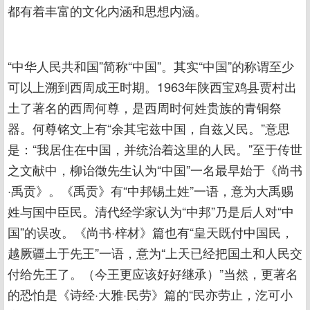
都有着丰富的文化内涵和思想内涵。
“中华人民共和国”简称“中国”。其实“中国”的称谓至少
可以上溯到西周成王时期。1963年陕西宝鸡县贾村出
土了著名的西周何尊，是西周时何姓贵族的青铜祭
器。何尊铭文上有“余其宅兹中国，自兹乂民。”意思
是：“我居住在中国，并统治着这里的人民。”至于传世
之文献中，柳诒徵先生认为“中国”一名最早始于《尚书
·禹贡》。《禹贡》有“中邦锡土姓”一语，意为大禹赐
姓与国中臣民。清代经学家认为“中邦”乃是后人对“中
国”的误改。《尚书·梓材》篇也有“皇天既付中国民，
越厥疆土于先王”一语，意为“上天已经把国土和人民交
付给先王了。（今王更应该好好继承）”当然，更著名
的恐怕是《诗经·大雅·民劳》篇的“民亦劳止，汔可小