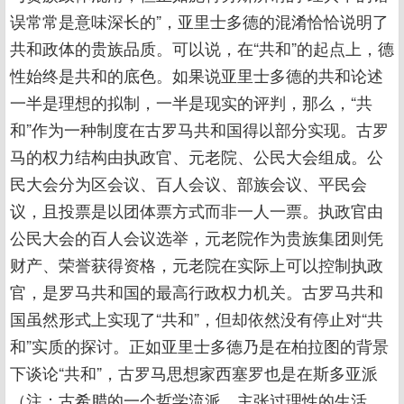
误常常是意味深长的”，亚里士多德的混淆恰恰说明了
共和政体的贵族品质。可以说，在“共和”的起点上，德
性始终是共和的底色。如果说亚里士多德的共和论述
一半是理想的拟制，一半是现实的评判，那么，“共
和”作为一种制度在古罗马共和国得以部分实现。古罗
马的权力结构由执政官、元老院、公民大会组成。公
民大会分为区会议、百人会议、部族会议、平民会
议，且投票是以团体票方式而非一人一票。执政官由
公民大会的百人会议选举，元老院作为贵族集团则凭
财产、荣誉获得资格，元老院在实际上可以控制执政
官，是罗马共和国的最高行政权力机关。古罗马共和
国虽然形式上实现了“共和”，但却依然没有停止对“共
和”实质的探讨。正如亚里士多德乃是在柏拉图的背景
下谈论“共和”，古罗马思想家西塞罗也是在斯多亚派
（注：古希腊的一个哲学流派，主张过理性的生活，