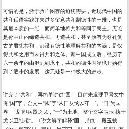
可惜的是，激于救亡图存的迫切需要，近现代中国的
共和话语实践并未过多留意共和制德性的一维，也是
其最本质的一维，而简单地将共和等同于民主。无论
是孙中山的缔造共和、再造共和，甚至康有为尊孔复
古的君宪共和，都没有德性地理解共和的内涵，是仅
得共和之用而未得共和之体。新中国成立后，经历了
六十余年的由混乱到承平，共和的德性内涵也开始得
到了逐步的发展。这无疑是一种极大的进步。
讲完了“共和”，再简单讲讲“国”。目前未发现甲骨文中
有“国”字，金文中“國”字“从囗从戈以守一”。“囗”为国
界，“戈”即兵器之戈，“一”为土地。整个文字表示“执干
戈以卫社稷”。《说文解字解释“国，邦也”，段玉裁
《说文解字注》“邦也。邑部曰。邦，国也。按邦国互