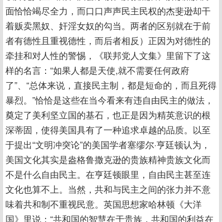
面恰恰竭尽全力，而口口声声民主民权的杰斐逊却干
着贩卖黑奴、奸淫女奴的勾当。两者的区别就在于前
者有德性且重视德性，而后者相反）正因为对德性的
牵挂和对人性的警惕，《联邦党人文集》里留下了这
样的名言：“如果人都是天使,就不需要任何政府
了”、“总体来说，直接民主制，都是短命的，而且死得
暴烈。”恰恰是这些在当今看来有违自由民主的做法，
奠定了美利坚立国的基石，也正是因为精英意识的根
深蒂固，使得美国具有了一种追求卓越的品质。以至
于提出“文明冲突论”的美国学者塞缪尔·亨廷顿认为，
美国文化其实是盎格鲁撒克逊的贵族精神贵族文化而
不是什么自由民主。在亨廷顿眼里，自由民主甚至连
文化也算不上。当然，共和与民主之间的张力并不意
味着共和制不重视民意。英国思想家哈林顿《大洋
国》里说：“共和国的智慧在于贵族，共和国的利益在