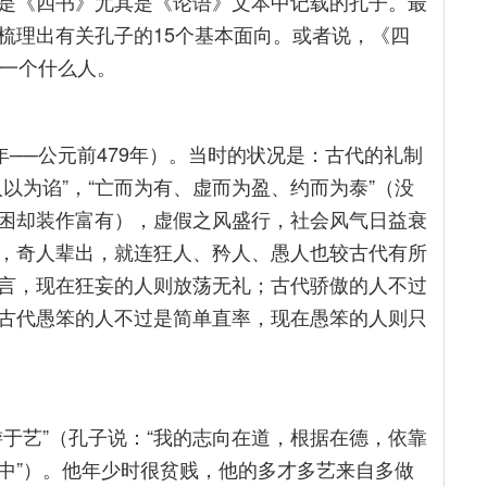
是《四书》尤其是《论语》文本中记载的孔子。最
梳理出有关孔子的15个基本面向。或者说，《四
是一个什么人。
年──公元前479年）。当时的状况是：古代的礼制
以为谄”，“亡而为有、虚而为盈、约而为泰”（没
困却装作富有），虚假之风盛行，社会风气日益衰
，奇人辈出，就连狂人、矜人、愚人也较古代有所
言，现在狂妄的人则放荡无礼；古代骄傲的人不过
古代愚笨的人不过是简单直率，现在愚笨的人则只
于艺”（孔子说：“我的志向在道，根据在德，依靠
中”）。他年少时很贫贱，他的多才多艺来自多做