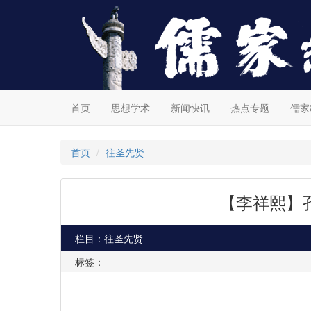
首页
思想学术
新闻快讯
热点专题
儒家
首页
往圣先贤
【李祥熙】
栏目：往圣先贤
标签：