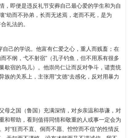
情，即便是违反礼节安葬自己最心爱的学生和为自
壤“幼而不孙弟，长而无述焉，老而不死，是为
符合礼法的。
贯穿自己的学说。他富有仁爱之心，重人而贱畜；在
钓而不纲，弋不射宿”（孔子钓鱼，但不用系有很多
巢歇宿的鸟儿）。他崇尚仁让而反对争斗，谴责统
异族的关系上，主张用”文德“去感化，反对用暴力
。
父母之国（鲁国）充满深情，对乡亲温和恭谦，对
重和帮助，看到值得同情和敬重的人或事一定会为
。对“狂而不直、侗而不愿、悾悾而不信”的性情反
直，无知而不谨慎，没有才能而又不讲诚信，我不