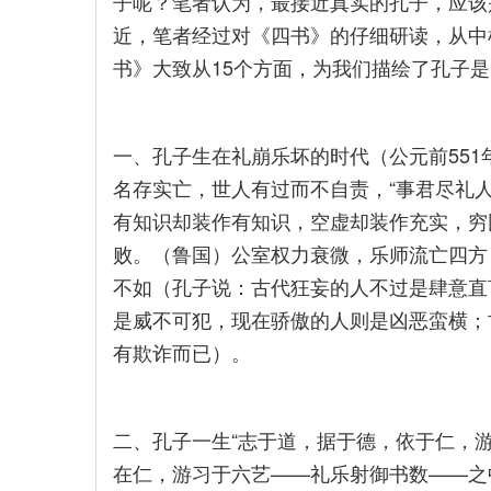
子呢？笔者认为，最接近真实的孔子，应该
近，笔者经过对《四书》的仔细研读，从中
书》大致从15个方面，为我们描绘了孔子
一、孔子生在礼崩乐坏的时代（公元前551
名存实亡，世人有过而不自责，“事君尽礼人
有知识却装作有知识，空虚却装作充实，穷
败。（鲁国）公室权力衰微，乐师流亡四方
不如（孔子说：古代狂妄的人不过是肆意直
是威不可犯，现在骄傲的人则是凶恶蛮横；
有欺诈而已）。
二、孔子一生“志于道，据于德，依于仁，游
在仁，游习于六艺——礼乐射御书数——之