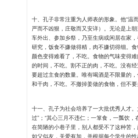
十、孔子非常注重为人师表的形象。他“温
严而不凶狠，庄敬而又安详）。无论是上朝
车外出、参加乡祭，乃至生病或闲居在家，
研究，饭食不嫌做得精，肉不嫌切得细。食
颜色变得难看了，不吃。食物的气味变得难
的时间，不吃。割不正的肉，不吃。没有经
要超过主食的数量。唯有喝酒是不限量的，
和干肉，不吃。不撤掉姜做的食物，但不要
十一、孔子为社会培养了一大批优秀人才。
过”；“其心三月不违仁；一箪食，一瓢饮，
在简陋的小巷子里，别人都受不了这种苦，
如父似友，关爱有加，并根据每个学生的性