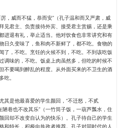
而厉，威而不猛，恭而安”（孔子温和而又严肃，威
拜见君主、负责接待外宾、接受君主赏赐，还是乘
都进退有礼，举止适当。他对饮食也非常讲究和有
物日久变味了，鱼和肉不新鲜了，都不吃。食物的
闻了，不吃。烹饪的火候不到，不吃。不到该吃饭
过调味的，不吃。饭桌上肉虽然多，但吃的时候不
但不要喝到醉乱的程度。从外面买来的不卫生的酒
多吃。
尤其是他最喜爱的学生颜回，“不迁怒，不贰
在陋巷也不改其乐”（一竹筒子饭，一葫芦瓢水，住
颜回却不改变自认为的快乐）。孔子待自己的学生
格和特长，积极向执政者推荐。孔子对同时代的人