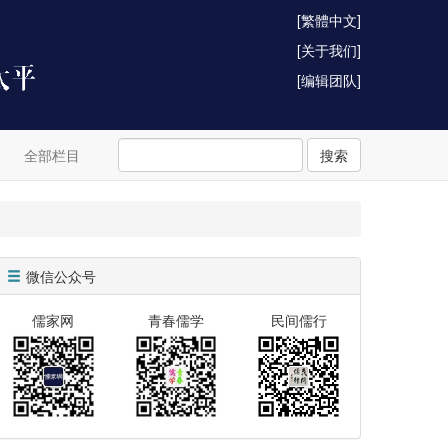
[繁體中文]
[关于我们]
[编辑团队]
全部栏目
搜索
微信公众号
儒家网
青春儒学
民间儒行