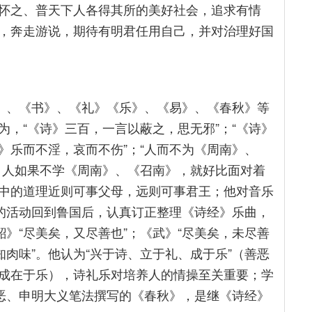
怀之、普天下人各得其所的美好社会，追求有情
，奔走游说，期待有明君任用自己，并对治理好国
诗》、《书》、《礼》《乐》、《易》、《春秋》等
，“《诗》三百，一言以蔽之，思无邪”；“《诗》
》乐而不淫，哀而不伤”；“人而不为《周南》、
：人如果不学《周南》、《召南》，就好比面对着
中的道理近则可事父母，远则可事君王；他对音乐
国的活动回到鲁国后，认真订正整理《诗经》乐曲，
韶》“尽美矣，又尽善也”；《武》“尽美矣，未尽善
知肉味”。他认为“兴于诗、立于礼、成于乐”（善恶
成在于乐），诗礼乐对培养人的情操至关重要；学
贬恶、申明大义笔法撰写的《春秋》，是继《诗经》