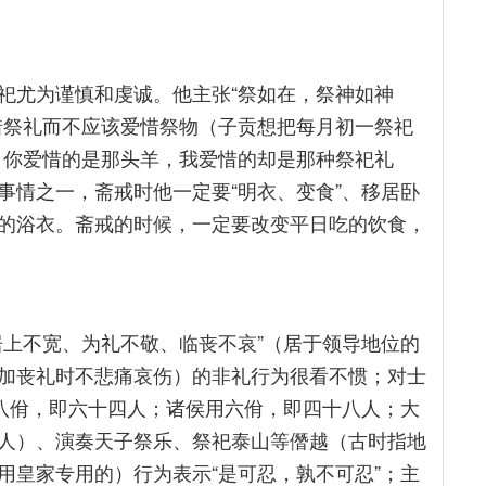
祀尤为谨慎和虔诚。他主张“祭如在，祭神如神
惜祭礼而不应该爱惜祭物（子贡想把每月初一祭祀
！你爱惜的是那头羊，我爱惜的却是那种祭祀礼
事情之一，斋戒时他一定要“明衣、变食”、移居卧
的浴衣。斋戒的时候，一定要改变平日吃的饮食，
居上不宽、为礼不敬、临丧不哀”（居于领导地位的
加丧礼时不悲痛哀伤）的非礼行为很看不惯；对士
用八佾，即六十四人；诸侯用六佾，即四十八人；大
人）、演奏天子祭乐、祭祀泰山等僭越（古时指地
用皇家专用的）行为表示“是可忍，孰不可忍”；主