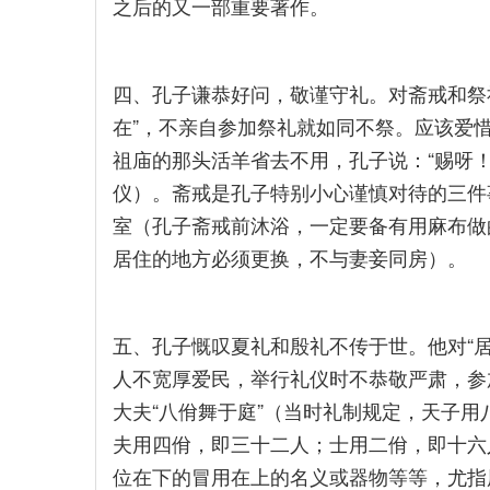
之后的又一部重要著作。
四、孔子谦恭好问，敬谨守礼。对斋戒和祭
在”，不亲自参加祭礼就如同不祭。应该爱
祖庙的那头活羊省去不用，孔子说：“赐呀
仪）。斋戒是孔子特别小心谨慎对待的三件
室（孔子斋戒前沐浴，一定要备有用麻布做
居住的地方必须更换，不与妻妾同房）。
五、孔子慨叹夏礼和殷礼不传于世。他对“
人不宽厚爱民，举行礼仪时不恭敬严肃，参
大夫“八佾舞于庭”（当时礼制规定，天子
夫用四佾，即三十二人；士用二佾，即十六
位在下的冒用在上的名义或器物等等，尤指