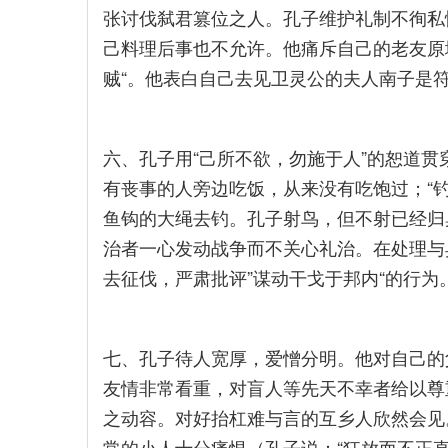
张讨伐弑君篡位之人。孔子维护礼制不徇私
己料理后事也不允许。他痛斥自己的老友原
贼“。他表白自己去见卫灵公的夫人南子是
六、孔子用“己所不欲，勿施于人”的恕道
有丧事的人旁边吃饭，从来没有吃饱过；“
鱼钩的大绳去钓。孔子射鸟，但不射已经归
治者一心发动战争而不关心礼治。在处理与
去征伐，严肃批评”谋动干戈于邦内“的行为
七、孔子待人宽厚，爱憎分明。他对自己的
友情非常看重，对盲人等先天不幸者给以尊
之动容。对好抬杠难与言的互乡人欣然会见
常的小人十分痛恨（孔子说：“狂放而不正