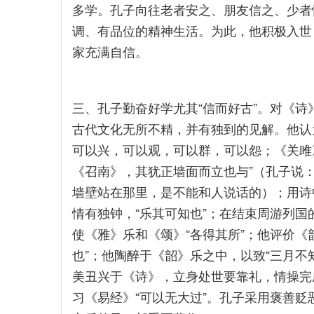
多学。孔子向往老者安之、朋友信之、少者
调、有品位的精神生活。为此，他积极入世
家充满自信。
三、孔子勤奋好学尤其“信而好古”。对《
古代文化无所不精，并有独到的见解。他认为
可以兴，可以观，可以群，可以怨；《关雎
《召南》，其犹正墙面而立也与”（孔子说
墙壁站在那里，是不能和人说话的）；用诗
情有独钟，“乐其可知也”；在结束周游列
使《雅》乐和《颂》“各得其所”；他评价《
也”；他陶醉于《韶》乐之中，以致“三月不
美丑兴于《诗》，立身处世要靠礼，情操完
习《易经》“可以无大过”。孔子采用褒善