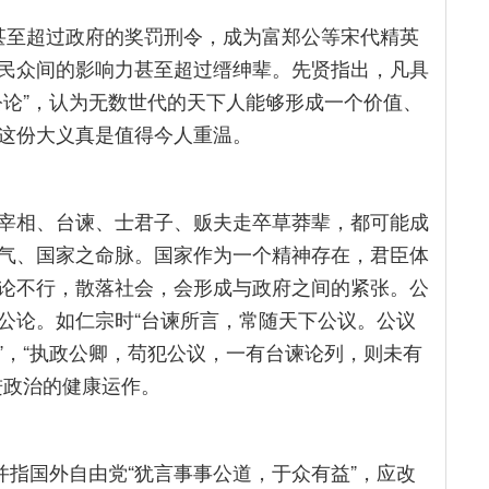
甚至超过政府的奖罚刑令，成为富郑公等宋代精英
民众间的影响力甚至超过缙绅辈。先贤指出，凡具
公论”，认为无数世代的天下人能够形成一个价值、
这份大义真是值得今人重温。
宰相、台谏、士君子、贩夫走卒草莽辈，都可能成
气、国家之命脉。国家作为一个精神存在，君臣体
论不行，散落社会，会形成与政府之间的紧张。公
公论。如仁宗时“台谏所言，常随天下公议。公议
”，“执政公卿，苟犯公议，一有台谏论列，则未有
进政治的健康运作。
并指国外自由党“犹言事事公道，于众有益”，应改