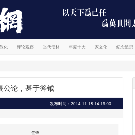
教化
评论观察
当代儒林
年度十大
家文化
纪念追思
畏公论，甚于斧钺
发布时间：2014-11-18 14:16:00
任锋