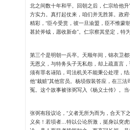
北之间数十年和平。回朝之后，仁宗给他升
方实力。真打起仗来，咱们并无胜算。政府
精彩，“臣今受赏，彼一旦渝盟，臣不惟蒙
甚於斧钺，愿收新命”。仁宗察其坚定，特
第三个是明朝一兵卒。天顺年间，锦衣卫都
无恩义，与特务头子无私怨，却上疏直言，
须有罪名诬陷，司法机关不能秉公处理，结
他“栽赃”其他官员。杨埙假装答应，在三
冤。这个故事被张弼写入《杨义士传》。当
张弼有段议论，“义者无所为而为，合天下
义矣！若埙者…特以公论所激，挺身以突虎