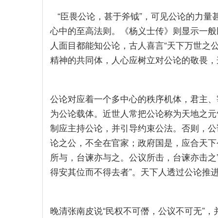
“臣畏公论，甚于斧钺”，可见公论的力量
心中的至高法则。《杨义士传》则显示一般
人面目都能知公论，古人喜言“天下万世之
精神的共同体，人心应树立对公论的敬畏，
公论对应着一个多中心的秩序机体，君主、
为公论载体。近世人常把公论称为天地之元
制应主持公论，并引导约束公法。否则，公
论之公，不全在官家；政府国是，应合天下
所与，台谏亦与之。公议所击，台谏亦击之
得安其位而不得去者”。天下人透过公论推
晚清张南皮说“民权不可僭，公议不可无”，