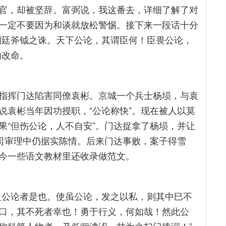
官，却被坚辞。富弼说，我这番去，详细了解了对
一定不要因为和谈就放松警惕。接下来一段话十分
朝廷斧钺之诛。天下公论，其谓臣何！臣畏公论，
为改命。
指挥门达陷害同僚袁彬。京城一个兵士杨埙，与袁
说袁彬当年因功授职，“公论称快”。现在被人以莫
果“但伤公论，人不自安”。门达捉拿了杨埙，并让
法司审理中仍据实陈情。后来门达事败，案子得雪
今一些语文教材里还收录做范文。
之公论者是也。使虽公论，发之以私，则其中巳不
口，其不死者幸也！勇于行义，何如哉！然此公