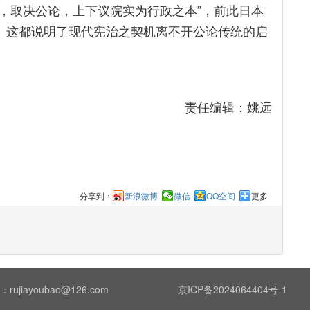
体，取决公论，上下议院实为行政之本”，前此日本
”。这都说明了现代宪治之契机离不开公论传统的启
责任编辑：姚远
分享到：
新浪微博
微信
QQ空间
更多
ujiayoubao@126.com
京ICP备2024064404号-1