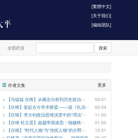
[繁體中文]
[关于我们]
[编辑团队]
全部栏目
搜索
更多
作者文集
【马猛猛 任锋】从概念分析到历史政治···
03-01
【任锋】架起古今学术桥梁 ——读《礼治···
02-04
【任锋】李大钊政治思维演变中的“理法”···
11-03
【任锋 杜立昊】超越帝国迷思：钱穆秩···
01-02
【任锋】“时代人物”与“传统人物”的分野···
12-21
任锋著《共和立国与治体新论——钱穆历史···
09-03