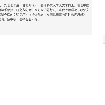
元一九七七年生，晋地介休人，香港科技大学人文学博士。现任中国
治学系教授。研究方向为中西方政治思想史，当代政治理论，政治文
宪制会话的文明启示》《治体代兴：立国思想家与近世秩序思维》
维明、姚中秋、任锋合著）等。