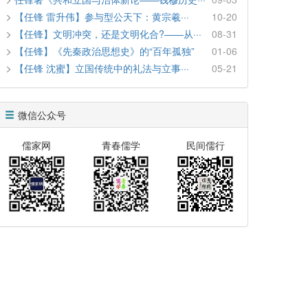
【任锋 雷升伟】参与型公天下：黄宗羲···
10-20
【任锋】文明冲突，还是文明化合?——从···
08-31
【任锋】《先秦政治思想史》的“百年孤独”
01-06
【任锋 沈蜜】立国传统中的礼法与立事···
05-21
微信公众号
儒家网
青春儒学
民间儒行