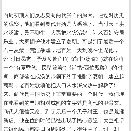
西周初期人们反思夏商两代兴亡的原因。通过对历史
的观察，他们看到夏代开始是大禹治水。当时天下洪
水泛滥，民不聊生。大禹把水灾治好，让老百姓安居
乐业，大家拥护他才建立了夏朝。可是到了最后一个
君主夏桀，荒淫暴虐，老百姓一天到晚在诅咒他，
说“时日曷丧，予及汝皆亡!”(《尚书•汤誓》)就在这样
一个“有夏昏德，民坠涂炭”(《尚书•西伯戡黎》)的时
期，商部落在成汤的带领下终于推翻了夏朝，建立起
商朝，老百姓歌颂他把人们从水深火热中解救了出
来。商代是中国历史上非常重要的一个时代，我们现
在能看到的早期相对成熟的文字就是商代的甲骨文。
商代人很信天命。到了最后一个天子纣王，也是荒淫
暴虐。他在位的时候已经出现了民心叛逆，大臣祖伊
告诉他民心都要归向周部落了，得注意了。纣王却