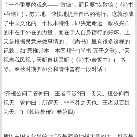
了一个重要的观念——“敬德”，而且要“疾敬德”(《尚书
•召诰》)，努力地、快快地提升自己的德行。这就形成
了中国文化的一个根本特性，即决定命运、政权兴亡
的不在于外在的力量，而在于人自身德行的好坏。上
天是根据民意来做事情的，《尚书》里有很多这样的
记载，如“民惟邦本，本固邦宁”(尚书·五子之歌)，“天
视自我民视，天听自我民听”(《尚书•泰誓中》)，等
等。春秋时期齐桓公和管仲曾有一段对话：
“齐桓公问于管仲曰：王者何贵?曰：贵天。桓公仰而
视天。管仲曰：所谓天，非苍莽之天也。王者以百姓
为天。”(《韩诗外传》卷第四)
所以中国文化里的“天”不是简单地指天空的天，也不是