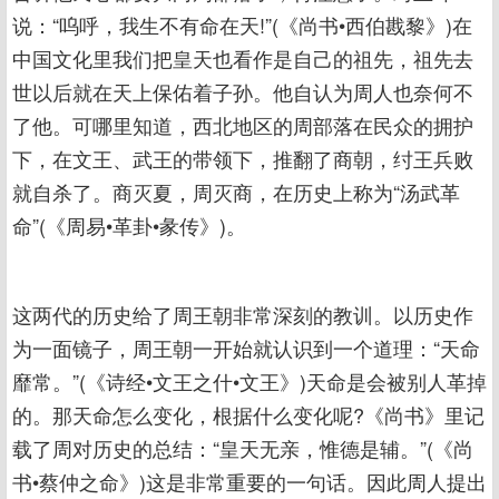
说：“呜呼，我生不有命在天!”(《尚书•西伯戡黎》)在
中国文化里我们把皇天也看作是自己的祖先，祖先去
世以后就在天上保佑着子孙。他自认为周人也奈何不
了他。可哪里知道，西北地区的周部落在民众的拥护
下，在文王、武王的带领下，推翻了商朝，纣王兵败
就自杀了。商灭夏，周灭商，在历史上称为“汤武革
命”(《周易•革卦•彖传》)。
这两代的历史给了周王朝非常深刻的教训。以历史作
为一面镜子，周王朝一开始就认识到一个道理：“天命
靡常。”(《诗经•文王之什•文王》)天命是会被别人革掉
的。那天命怎么变化，根据什么变化呢?《尚书》里记
载了周对历史的总结：“皇天无亲，惟德是辅。”(《尚
书•蔡仲之命》)这是非常重要的一句话。因此周人提出