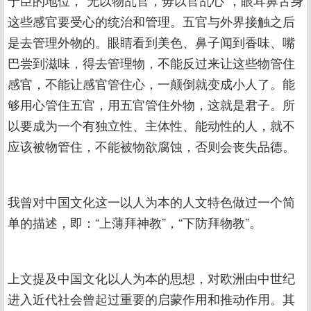
于臣的地位，“无以物乱官，毋以官乱心”，眼耳鼻舌身
这些感官要受心的统治和管理。五官与外界接触之后
是去管理外物的。眼睛看到美色、鼻子闻到香味、嘴
巴尝到滋味，得去管理物，不能反过来让这些物管住
感官，不能让感官管住心，一颠倒就变成小人了。能
够用心管住五官，用五官管住外物，这就是君子。所
以要成为一个有独立性、主体性、能动性的人，就不
应该被物管住，不能被物欲腐蚀，否则会丧失品德。
我曾对中国文化这一以人为本的人文特色做过一个简
单的描述，即：“上薄拜神教”，“下防拜物教”。
上文提及中国文化以人为本的思想，对欧洲由中世纪
进入近代社会曾起过重要的启蒙作用和推动作用。其