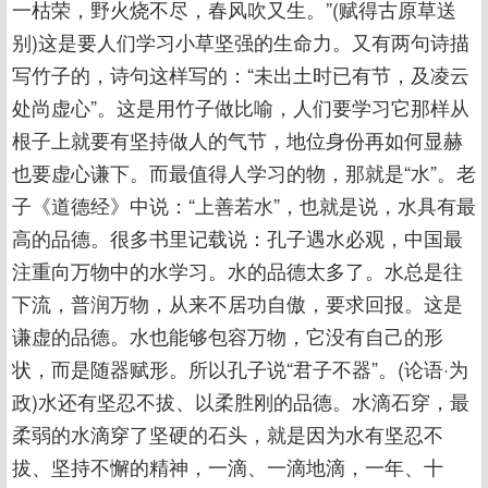
一枯荣，野火烧不尽，春风吹又生。”(赋得古原草送
别)这是要人们学习小草坚强的生命力。又有两句诗描
写竹子的，诗句这样写的：“未出土时已有节，及凌云
处尚虚心”。这是用竹子做比喻，人们要学习它那样从
根子上就要有坚持做人的气节，地位身份再如何显赫
也要虚心谦下。而最值得人学习的物，那就是“水”。老
子《道德经》中说：“上善若水”，也就是说，水具有最
高的品德。很多书里记载说：孔子遇水必观，中国最
注重向万物中的水学习。水的品德太多了。水总是往
下流，普润万物，从来不居功自傲，要求回报。这是
谦虚的品德。水也能够包容万物，它没有自己的形
状，而是随器赋形。所以孔子说“君子不器”。(论语·为
政)水还有坚忍不拔、以柔胜刚的品德。水滴石穿，最
柔弱的水滴穿了坚硬的石头，就是因为水有坚忍不
拔、坚持不懈的精神，一滴、一滴地滴，一年、十