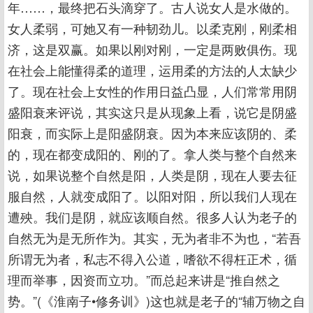
年……，最终把石头滴穿了。古人说女人是水做的。
女人柔弱，可她又有一种韧劲儿。以柔克刚，刚柔相
济，这是双赢。如果以刚对刚，一定是两败俱伤。现
在社会上能懂得柔的道理，运用柔的方法的人太缺少
了。现在社会上女性的作用日益凸显，人们常常用阴
盛阳衰来评说，其实这只是从现象上看，说它是阴盛
阳衰，而实际上是阳盛阴衰。因为本来应该阴的、柔
的，现在都变成阳的、刚的了。拿人类与整个自然来
说，如果说整个自然是阳，人类是阴，现在人要去征
服自然，人就变成阳了。以阳对阳，所以我们人现在
遭殃。我们是阴，就应该顺自然。很多人认为老子的
自然无为是无所作为。其实，无为者非不为也，“若吾
所谓无为者，私志不得入公道，嗜欲不得枉正术，循
理而举事，因资而立功。”而总起来讲是“推自然之
势。”(《淮南子•修务训》)这也就是老子的“辅万物之自