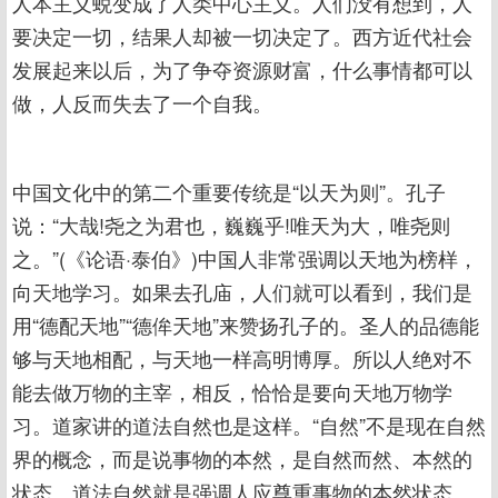
人本主义蜕变成了人类中心主义。人们没有想到，人
要决定一切，结果人却被一切决定了。西方近代社会
发展起来以后，为了争夺资源财富，什么事情都可以
做，人反而失去了一个自我。
中国文化中的第二个重要传统是“以天为则”。孔子
说：“大哉!尧之为君也，巍巍乎!唯天为大，唯尧则
之。”(《论语·泰伯》)中国人非常强调以天地为榜样，
向天地学习。如果去孔庙，人们就可以看到，我们是
用“德配天地”“德侔天地”来赞扬孔子的。圣人的品德能
够与天地相配，与天地一样高明博厚。所以人绝对不
能去做万物的主宰，相反，恰恰是要向天地万物学
习。道家讲的道法自然也是这样。“自然”不是现在自然
界的概念，而是说事物的本然，是自然而然、本然的
状态。道法自然就是强调人应尊重事物的本然状态。