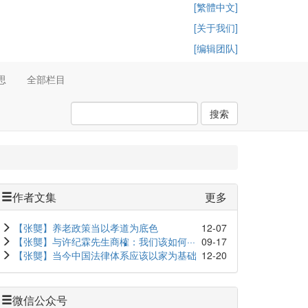
[繁體中文]
[关于我们]
[编辑团队]
思
全部栏目
搜索
作者文集
更多
【张龑】养老政策当以孝道为底色
12-07
【张龑】与许纪霖先生商榷：我们该如何···
09-17
【张龑】当今中国法律体系应该以家为基础
12-20
微信公众号