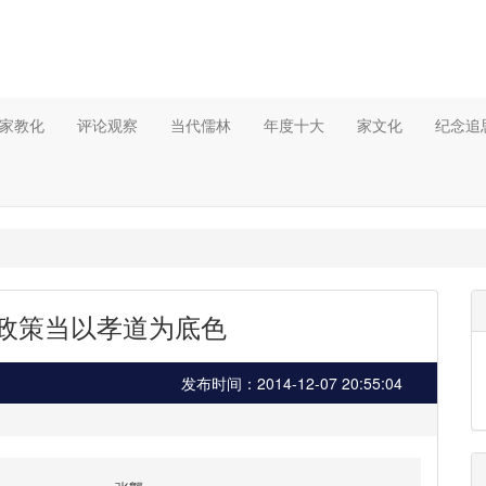
家教化
评论观察
当代儒林
年度十大
家文化
纪念追
政策当以孝道为底色
发布时间：2014-12-07 20:55:04