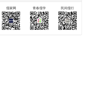
儒家网
青春儒学
民间儒行