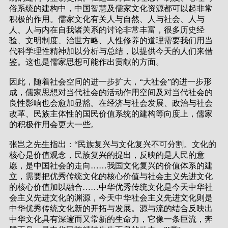
俗系统的建构中，中国智慧及儒家文化资源都可以起非常
积极的作用。儒家文化有关人与自然、人与社会、人与
人、人与内在自我诸关系的讨论非常丰富，很多历史经
验、文明制度、治世方略、人性修养的道理需要我们用当
代科学理性精神加以分析与总结，以提供今天的人们来借
鉴。这也是儒家思想可能作出贡献的方面。
因此，随着社会空间的进一步扩大，“大社会”的进一步形
成，儒家思想对当代社会的活动作用空间及对当代社会的
良性影响也会愈加显豁。在经济与社会发展、政治与社会
改革、民族主体性的国民价值系统的建构等向度上，儒家
的积极作用会更大一些。
张岂之先生指出：“民族复兴与文化复兴不可分割。文化的
核心是价值观念，民族复兴的提出，反映的是人民的意
愿，是中国社会的走向……我国文化复兴的价值体系的建
立，需要把优秀传统文化的核心价值与社会主义先进文化
的核心价值加以融合……中华优秀传统文化是今天中华社
会主义先进文化的渊源，今天中华社会主义先进文化则是
中华优秀传统文化新的开拓与发展。源与流的结合反映出
中华文化具有深邃而又常新的生命力，它像一条巨流，奔