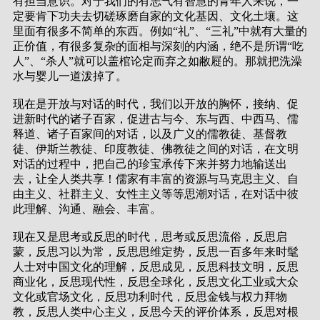
有担当意识。对于我们的有志气有智慧的青年人来说，一
定要肯下功夫去切磋琢磨自家的文化基因、文化土壤。这
里面有很多不简单的东西。例如“礼”、“三礼”中就有大量的
正价值，有很多复杂的面相与深刻的内涵，绝不是所谓“吃
人”、“杀人”就可以盖棺论定而弃之如敝屣的。那就把洗澡
水与婴儿一道泼掉了。
现在是开放与对话的时代，我们以开放的胸怀，接纳、促
进新时代的诸子百家，促进古与今、东与西、中西马、儒
释道、诸子百家间的对话，以及广义的儒教徒、基督教
徒、伊斯兰教徒、印度教徒、佛教徒之间的对话，在文明
对话的过程中，把自己的珍宝承传下来并努力地输送出
去，让全人类共享！儒家有丰富的资源与马克思主义、自
由主义、社群主义、女性主义等等思潮对话，在对话中彼
此理解、沟通、融会、丰富。
现在又是思考或反思的时代，思考或反思流俗，反思启
蒙，反思习以为常，反思思维定势，反思一百多年来时髦
人士对中国文化的理解，反思成见，反思科技文明，反思
商业化，反思现代性，反思全球化，反思文化工业或大众
文化或官场文化，反思功利时代，反思金钱与权力拜物
教，反思人类中心主义，反思今天的评价体系，反思对根