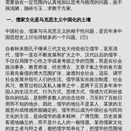
需要放在一定范围内认真地加以思考与梳理的问题，故不
揣浅陋，抛砖引玉，求教于方家。
一、儒家文化是马克思主义中国化的土壤
中国社会、儒家与马克思主义的相干性问题，是百年来中
国思想史上讨论得较多的一个问题。[①]
自春秋末期孔子继承三代文化大传统创立儒学，直至清
代，儒学一直在不断发展和扩大之中。汉代以后的儒学，
不仅仅局限于心性之学或者考据之学的范围，而是在社会
政治事务、教育师道、经史博古、文章子集之学的各方面
沿着先秦儒的博大范围扩张，渗透到全社会，适应、调节
社会发展并指引人们的生活。儒学落实在政治制度、社会
风习、教育过程以及私人修养之中，是两千五百多年来中
国人的生活方式、行为方式、思维方式、情感方式和价值
取向的结晶，是朝野多数人的信念信仰，乃至到了百姓日
用而不知的地步。因此，儒学的地位不是某人、某派的主
观意向或情感所能确定的。儒学所以成为中国社会与民间
文化的主流，是由儒学的基本精神、广博范围、历史发展
客观地确立的，而不是什么人的一厢情愿。某些儒家文化
的攻之者与辩之者，都把儒学简单化了，把儒学的范围缩