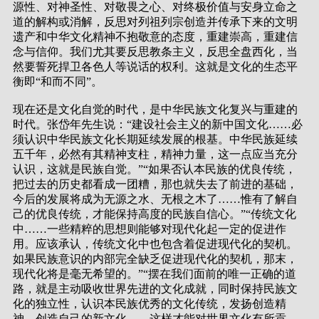
源性、对神圣性、对敬畏之心、对终极价值与安身立命之
道的解构或消解，反思对列祖列宗创造并传承下来的文明
遗产和中华文化精神不抱敬意的态度，重建崇高，重建信
念与信仰。我们尤其要反思教条主义，反思全盘西化，当
然要誓死捍卫各色人等说话的权利。这就是文化的生态平
衡即“和而不同”。
现在还是文化自觉的时代，是中华民族文化复兴与重建的
时代。张岱年先生说：“建设社会主义的新中国文化……必
须认识中华民族文化长期延续发展的根基。中华民族延续
五千年，必然有其精神支柱，精神力量，这一点应当充分
认识，这就是民族自觉。”“如果否认本民族的优良传统，
把过去的历史都看成一团糟，那也就失去了前进的基础，
今后的发展将成为无源之水、无根之木了……惟有了解自
己的优良传统，才能保持高度的民族自信心。”“传统文化
中……一些精粹的思想则能够对现代化起一定的促进作
用。应该承认，传统文化中也包含着促进现代化的契机。
如果民族意识的内部完全缺乏促进现代化的契机，那末，
现代化将是毫无希望的。”“摆在我们面前的唯一正确的道
路，就是主动吸收世界先进的文化成就，同时保持民族文
化的独立性，认识本民族优秀的文化传统，发扬创造精
神，创造自己的新文化……这样才能对世界文化有所贡