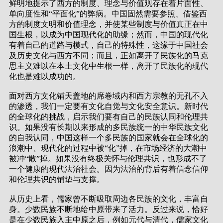
鲜明地提示了西方的制度、理念与价值观存在着片面性、
单向度性和“平面化”的弊病。中国固然需要参照、借鉴西
方的制度文明和价值理念，并使某些制度与价值真正在中
国生根，以成为中国现代化的助缘；然而，中国的现代化
有着自己的道路与模式，自己的特殊性，这缘于中国社会
及历史文化与西方不同；而且，正如离开了民族化的马克
思主义难以在本土文化中生根一样，离开了民族化的现代
化也是难以成功的。
面对西方文化铺天盖地的席卷域内和西方宗教的无孔不入
的渗透，我们一定要有文化自觉与文化安全意识。新时代
的全球化的挑战，启示我们要有自己的民族认同和伦理共
识。如果没有长期以来形成的多民族统一的中华民族文化
的自我认同，中国这样一个多民族的国家就会在全球化的
浪潮中、现代化的过程中被“化”掉，在市场经济的大潮中
被冲“散”掉。如果没有终极关怀与伦理共识，也形成不了
一个健康的现代法治社会。因为法治的背后有着信念信仰
和伦理共识的铺垫与支撑。
从历史上看，儒家曾不断吸取周边各民族的文化，丰富自
身。少数民族不断地给中原带来了活力。反过来说，恰好
是在少数民族入主中原之后，例如元代与清代，儒家文化