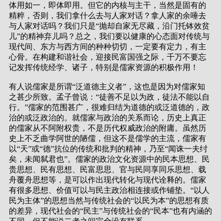
体用如一，即体即用。但它的内核与主干，当然是固有的
精粹，否则，我们拿什么去与人家对话？拿人家的余唾去
与人家对话吗？我们只是“抛却自家无尽藏，沿门托钵效贫
儿”的精神弃儿吗？总之，我们要以健康的心态面对传统与
现代间、东方与西方间的种种切切，一定要有定力，有主
心骨。在构建和谐社会，迎接民富国强之际，千万不要忘
记发挥传统经学、诸子，特别是儒家资源的积极作用！
有人说儒家是所谓“泛道德主义者”，这也是因为对儒家知
之甚少所致。孟子曾说：“徒善不足以为政，徒法不能以自
行。”儒家的范围甚广，很难归结为道德的或泛道德的，政
治的或泛政治的。就儒家与政治的关系而论，历史上真正
的儒家从不阿附权贵，不是历代权威政治的附庸。虽然历
史上不乏曲学阿世的陋儒，但这不是儒学的主流，儒家有
以“天”或“德”抗位的传统和批判的精神，乃至“闻诛一夫纣
矣，未闻弑君也”。儒家的政治文化资源中的民本思想、民
贵思想、民有思想、民富思思、官与民同享同乐思想、载
舟覆舟思想等，是可以作出现代转化与现代诠释的。儒家
有很多思想、价值可以与民主政治相连接或作铺垫。“以人
民为主体”的思想当然与传统社会的“以民为本”的思想有质
的差异，现代社会的“民主”与传统社会的“民本”也有内涵的