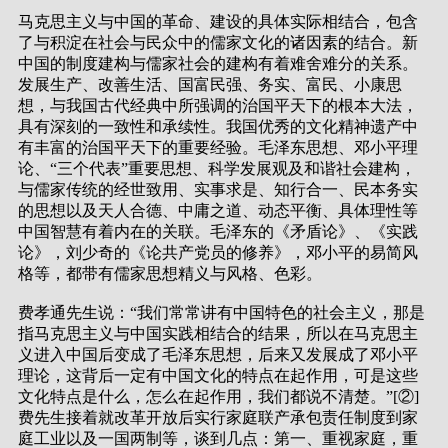
马克思主义与中国的革命、建设的具体实际相结合，包含
了与积淀在社会与民众中的儒家文化的诸因素的结合。新
中国的制度建构与儒家社会的建构有着难舍难分的关系。
发展生产、改善生活、国富民强、务实、富民、小康思
想，与我国古代经典中所强调的治国平天下的根本大法，
具有深刻的一致性和承续性。我国优秀的文化精神遗产中
有丰富的治国平天下的重要经验。毛泽东思想、邓小平理
论、“三个代表”重要思想、科学发展观及和谐社会建构，
与儒家传统的经世致用、实事求是、知行合一、民本务实
的思想以及天人合德、中庸之道、动态平衡、具体理性等
中国智慧有着内在的关联。毛泽东的《矛盾论》、《实践
论》，刘少奇的《论共产党员的修养》，邓小平的易简风
格等，都带有儒家思想精义与风格、色彩。
费孝通先生说：“我们常常讲有中国特色的社会主义，那是
指马克思主义与中国实践相结合的结果，所以在马克思主
义进入中国后变成了毛泽东思想，后来又发展成了邓小平
理论，这背后一定有中国文化的特点在起作用，可是这些
文化特点是什么，怎么在起作用，我们都说不清楚。”[②]
费先生接着就改革开放后实行家庭联产承包责任制度到家
庭工业以及一国两制等，谈到几点：第一、重视家庭，重