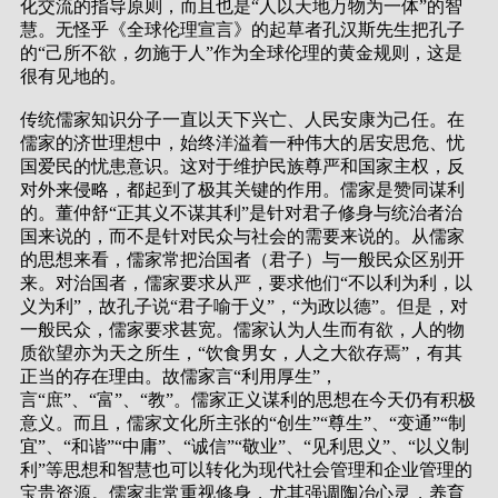
化交流的指导原则，而且也是“人以天地万物为一体”的智
慧。无怪乎《全球伦理宣言》的起草者孔汉斯先生把孔子
的“己所不欲，勿施于人”作为全球伦理的黄金规则，这是
很有见地的。
传统儒家知识分子一直以天下兴亡、人民安康为己任。在
儒家的济世理想中，始终洋溢着一种伟大的居安思危、忧
国爱民的忧患意识。这对于维护民族尊严和国家主权，反
对外来侵略，都起到了极其关键的作用。儒家是赞同谋利
的。董仲舒“正其义不谋其利”是针对君子修身与统治者治
国来说的，而不是针对民众与社会的需要来说的。从儒家
的思想来看，儒家常把治国者（君子）与一般民众区别开
来。对治国者，儒家要求从严，要求他们“不以利为利，以
义为利”，故孔子说“君子喻于义”，“为政以德”。但是，对
一般民众，儒家要求甚宽。儒家认为人生而有欲，人的物
质欲望亦为天之所生，“饮食男女，人之大欲存焉”，有其
正当的存在理由。故儒家言“利用厚生”，
言“庶”、“富”、“教”。儒家正义谋利的思想在今天仍有积极
意义。而且，儒家文化所主张的“创生”“尊生”、“变通”“制
宜”、“和谐”“中庸”、“诚信”“敬业”、“见利思义”、“以义制
利”等思想和智慧也可以转化为现代社会管理和企业管理的
宝贵资源。儒家非常重视修身，尤其强调陶冶心灵，养育