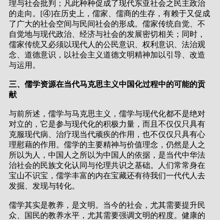
理与社会批判；凡此种种促成了现代东亚社会之民主政治
的走向。[④]在历史上，儒家、儒商的生存，有赖于又促成
了广大的社会空间与民间社会的形成。儒家传统自觉、不
自觉地与现代政治、经济与社会的发展密切相关；同时，
儒家传统又必须以现代人的公民意识、权利意识、法治观
念、道德意识，以社会主义道德文明精神加以引导、改造
与运用。
三、儒学资源在当代马克思主义中国化过程中的可能的贡
献
与前所述，儒学与马克思主义，儒学与现代化都不是绝对
对立的，它是参与现代化的积极力量，而且不仅仅只具有
克服现代病、治疗现当代顽疾的作用，也不仅仅只具有心
理慰藉的作用。儒学的主要精神与价值理念，仍然是人之
所以为人，中国人之所以为中国人的依据，是当代中华法
治社会的民族文化认同与伦理共识之基础。人们常常身在
宝山不识宝，儒学丰富的内在宝藏还有待我们一代代人去
发掘、发现与转化。
儒学其实是教养，是文明。当今的社会，尤其需要提升民
众、国民的教养水平，尤其需要强调文明的程度。健康的