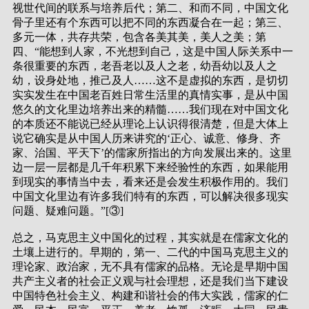
视世代间的联系与培养后代；第二、和而不同，中国文化
骨子里还有个东西可以把不同的东西凝合在一起；第三、
多元一体，共存共荣，包含各美其美，美人之美；第
四、“能想到人家，不光想到自己，这是中国人际关系中一
条很重要的东西，老吾老以及人之老，幼吾幼以及人之
幼，设身处地，推己及人……这不是虚拟的东西，是切切
实实发生在中国老百姓日常生活里的真情实事，是从中国
悠久的文化里边培养出来的精髓……我们现在对中国文化
的本质还不能说已经从理论上认识得很清楚，但是大体上
说它确实是从中国人历来讲究的‘正心、诚意、修身、齐
家、治国、平天下’的儒家所指出的方向发展出来的。这里
边一层一层都是几千年积累下来经验性的东西，如果能用
到现实的事情当中去，看来还是会发生积极作用的。我们
中国文化里边有许多我们特有的东西，可以解决很多现实
问题、疑难问题。”[③]
总之，马克思主义中国化的过程，其实就是在儒家文化的
土壤上进行的。早期的，第一、二代的中国马克思主义的
理论家、政治家，无不具有儒家的品格。无论是早期中国
共产主义者的社会正义观与社会理想，还是我们当下建设
中国特色社会主义、构建和谐社会的伟大实践，儒家的仁