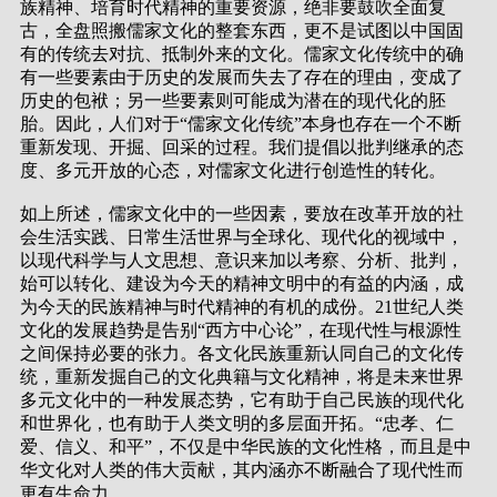
族精神、培育时代精神的重要资源，绝非要鼓吹全面复
古，全盘照搬儒家文化的整套东西，更不是试图以中国固
有的传统去对抗、抵制外来的文化。儒家文化传统中的确
有一些要素由于历史的发展而失去了存在的理由，变成了
历史的包袱；另一些要素则可能成为潜在的现代化的胚
胎。因此，人们对于“儒家文化传统”本身也存在一个不断
重新发现、开掘、回采的过程。我们提倡以批判继承的态
度、多元开放的心态，对儒家文化进行创造性的转化。
如上所述，儒家文化中的一些因素，要放在改革开放的社
会生活实践、日常生活世界与全球化、现代化的视域中，
以现代科学与人文思想、意识来加以考察、分析、批判，
始可以转化、建设为今天的精神文明中的有益的内涵，成
为今天的民族精神与时代精神的有机的成份。21世纪人类
文化的发展趋势是告别“西方中心论”，在现代性与根源性
之间保持必要的张力。各文化民族重新认同自己的文化传
统，重新发掘自己的文化典籍与文化精神，将是未来世界
多元文化中的一种发展态势，它有助于自己民族的现代化
和世界化，也有助于人类文明的多层面开拓。“忠孝、仁
爱、信义、和平”，不仅是中华民族的文化性格，而且是中
华文化对人类的伟大贡献，其内涵亦不断融合了现代性而
更有生命力。