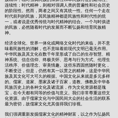
连续性；时代精神，则相对强调人类的普遍性和社会历史
的阶段性。然而，两者之间又有其统一性。任何一个走在
时代前列的民族，其民族精神都是民族性和时代性的统
一，或者说是优秀传统与时代精神的结合。一个与时俱进
的民族，必然随着时代的发展而不断弘扬和培育民族精
神。
经济全球化、世界一体化或网络文化时代的来临，并不意
味着民族性的消解，也不意味着前现代文明已毫无作用。
中华民族及其文化在数千年里形成了自己的生存智慧、精
神系统、信念信仰、终极关怀、思考与行为方式、伦理生
活秩序、价值理念、审美情趣。这些东西固然随时更化，
不断变迁，但是，仍然有其一以贯之的精神，这是中华民
族及其文化可大可久的根据。中国文化从来就是多元多样
的。儒家、道家、墨家及诸子百家，道教、佛教及中华各
民族历史上的各种文化及诸流派，作为文化资源都是瑰
宝，在今天都有同等的价值与意义。我们非常尊重这些文
化资源。由于儒家文化与中国民间大众的社会生活的联系
最为密切，故儒家文化尤其值得我们珍视。
我们强调重新发掘儒家文化的精神财富，以之作为弘扬民