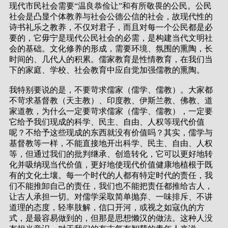
现代市民社会需要“温良恭俭让”和有所敬畏的公民。公民
社会是凸显个体教养与社会公德公信的社会，故现代性的
诗书礼乐之教养，不仅对君子，而且对每一个公民都是必
要的，它毋宁是现代公民社会的必需，是构建当代文明社
会的基础。文化修养的形成，需要环境、氛围的熏陶，长
时间的、几代人的积累。儒家教育是性情教育，在我们当
下的家庭、学校、社会教育中应自觉加强儒教的熏陶。
我特别要说的是，不要苛求儒家（儒学、儒教）。大家都
不苛求基督教（天主教）、印度教、伊斯兰教、佛教、道
家道教，为什么一定要苛求儒家（儒学、儒教），一定要
它给予我们现成的科学、民主、自由、人权等现代价值
呢？不给予这些现成的东西就没有价值吗？其实，儒学与
基督教等一样，不能直接地开出科学、民主、自由、人权
等，但通过我们的批判继承、创造转化，它可以更好地转
化并吸纳现当代价值，更好地使现代价值健康地植根于既
有的文化土壤。每一个时代的人都有特定时代的责任，我
们不能推卸自己的责任，我们也不能把责任都推给古人，
让古人承担一切。对儒学采取简单抛弃、一味排斥、不讲
道理的态度，轻率肢解，信口开河，或视之如寇仇的方
式，是最容易做到的，但那是思想懒汉的做法。这种人没