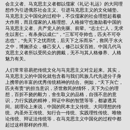
会主义者、马克思主义者都以儒家《礼记·礼运》的大同理
想作为引进俄苏社会主义、引进马克思主义的文化铺垫。
马克思主义中国化的过程中，不仅儒家的社会理想起着极
大作用，而且儒家的人格理想、人格操守也激励着中国的
马克思主义者、共产党人的先驱、前辈。“志士仁人，无求
生以害仁，有杀身以成仁”，“三军可夺帅也，匹夫不可夺
志也”，“先天下之忧而忧，后天下之乐而乐”，救民于水火
之中，博施济众，修己安人，修己以安百姓。中国几代马
克思主义者所以受民众的拥戴，无不与其人格修养、人格
魅力有关。
人们常常容易把传统文化与马克思主义对立起来。其实，
马克思主义的中国化就包含着与我们民族几代先进分子身
上携带的丰富的优秀传统精神的结合。例如，“天下兴亡，
匹夫有责”的担当意识，济世救民的情怀，天下为公的理
想，百折不挠的毅力，舍生取义的品格，自强不息的意
识，力行实践的精神，辩证中和的智慧等等，都渗透其
间。就理论上来说，中国的民本主义传统、大同理想的传
统、内圣外王传统、知行合一传统、实践理性传统、唯物
论传统、辩证法传统等，在马克思主义中国化的过程中都
起过这样那样的作用。