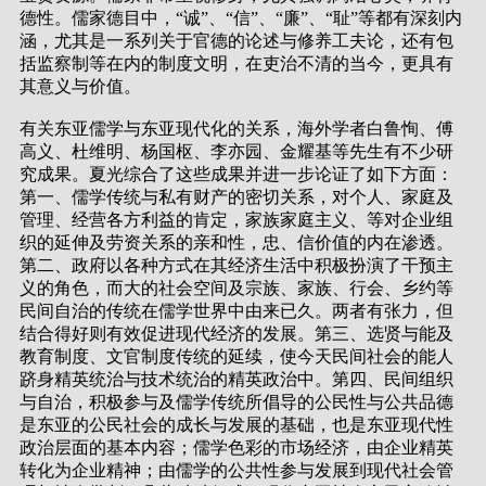
德性。儒家德目中，“诚”、“信”、“廉”、“耻”等都有深刻内
涵，尤其是一系列关于官德的论述与修养工夫论，还有包
括监察制等在内的制度文明，在吏治不清的当今，更具有
其意义与价值。
有关东亚儒学与东亚现代化的关系，海外学者白鲁恂、傅
高义、杜维明、杨国枢、李亦园、金耀基等先生有不少研
究成果。夏光综合了这些成果并进一步论证了如下方面：
第一、儒学传统与私有财产的密切关系，对个人、家庭及
管理、经营各方利益的肯定，家族家庭主义、等对企业组
织的延伸及劳资关系的亲和性，忠、信价值的内在渗透。
第二、政府以各种方式在其经济生活中积极扮演了干预主
义的角色，而大的社会空间及宗族、家族、行会、乡约等
民间自治的传统在儒学世界中由来已久。两者有张力，但
结合得好则有效促进现代经济的发展。第三、选贤与能及
教育制度、文官制度传统的延续，使今天民间社会的能人
跻身精英统治与技术统治的精英政治中。第四、民间组织
与自治，积极参与及儒学传统所倡导的公民性与公共品德
是东亚的公民社会的成长与发展的基础，也是东亚现代性
政治层面的基本内容；儒学色彩的市场经济，由企业精英
转化为企业精神；由儒学的公共性参与发展到现代社会管