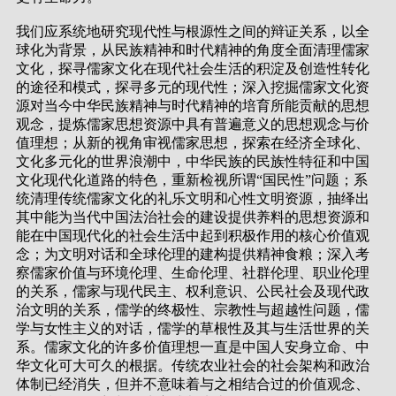
我们应系统地研究现代性与根源性之间的辩证关系，以全
球化为背景，从民族精神和时代精神的角度全面清理儒家
文化，探寻儒家文化在现代社会生活的积淀及创造性转化
的途径和模式，探寻多元的现代性；深入挖掘儒家文化资
源对当今中华民族精神与时代精神的培育所能贡献的思想
观念，提炼儒家思想资源中具有普遍意义的思想观念与价
值理想；从新的视角审视儒家思想，探索在经济全球化、
文化多元化的世界浪潮中，中华民族的民族性特征和中国
文化现代化道路的特色，重新检视所谓“国民性”问题；系
统清理传统儒家文化的礼乐文明和心性文明资源，抽绎出
其中能为当代中国法治社会的建设提供养料的思想资源和
能在中国现代化的社会生活中起到积极作用的核心价值观
念；为文明对话和全球伦理的建构提供精神食粮；深入考
察儒家价值与环境伦理、生命伦理、社群伦理、职业伦理
的关系，儒家与现代民主、权利意识、公民社会及现代政
治文明的关系，儒学的终极性、宗教性与超越性问题，儒
学与女性主义的对话，儒学的草根性及其与生活世界的关
系。儒家文化的许多价值理想一直是中国人安身立命、中
华文化可大可久的根据。传统农业社会的社会架构和政治
体制已经消失，但并不意味着与之相结合过的价值观念、