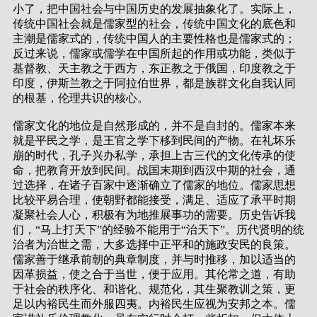
小了，把中国社会与中国历史的发展抽象化了。实际上，
传统中国社会就是儒家型的社会，传统中国文化的底色和
主潮是儒家式的，传统中国人的主要性格也是儒家式的；
反过来说，儒家或儒学在中国所起的作用或功能，类似于
基督教、天主教之于西方，东正教之于俄国，印度教之于
印度，伊斯兰教之于阿拉伯世界，都是族群文化自我认同
的根基，伦理共识的核心。
儒家文化的地位是自然形成的，并不是自封的。儒家本来
就是平民之学，是王官之学下移到民间的产物。在礼坏乐
崩的时代，孔子兴办私学，承担上古三代的文化传承的使
命，把教育开放到民间。战国末期到西汉中期的社会，通
过选择，在诸子百家中逐渐确立了儒家的地位。儒家思想
比较平易合理，使朝野都能接受，满足、适应了承平时期
凝聚社会人心，积极有为地推展事功的需要。历史告诉我
们，“马上打天下”的经验不能用于“治天下”。历代贤明的统
治者为治世之需，大多选择中正平和的施政安民的良策。
儒家善于继承前朝的典章制度，并与时推移，加以适当的
因革损益，使之合于当世，便于应用。其伦常之道，有助
于社会的秩序化、和谐化、规范化，其生聚教训之策，更
足以内裕民生而外服四夷。内裕民生应视为安邦之本。儒