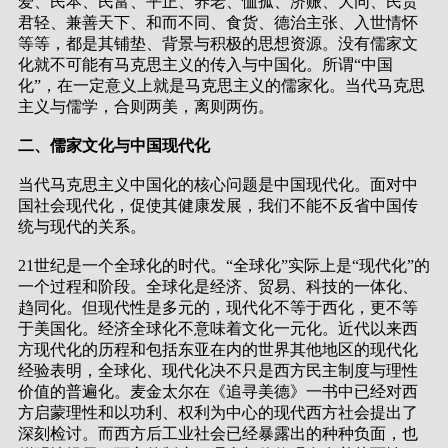
爱、民本、民富、平正、养老、恤孤、济赈、大同、民贵
君轻、兼善天下、和而不同、食货、德治主张、入世情怀
等等，都是其铺垫、背景与积极的思想资源。没有儒家文
化就不可能有马克思主义的传入与中国化。所谓“中国
化”，在一定意义上就是马克思主义的儒家化。当代马克思
主义与儒学，合则两美，离则两伤。
二、儒家文化与中国现代化
当代马克思主义中国化的核心问题是中国现代化。面对中
国社会现代化，促使其健康发展，我们不能不反省中国传
统与现代的关系。
21世纪是一个全球化的时代。“全球化”实际上是“现代化”的
一个过程和阶段。全球化是经济、贸易、科技的一体化、
趋同化。但现代性是多元的，现代化不等于西化，更不等
于美国化。经济全球化不意味着文化一元化。近代以来西
方现代化的历程和包括东亚在内的世界其他地区的现代化
经验表明，全球化、现代化决不只是西方民主制度与理性
价值的普遍化。麦金太尔在《追寻美德》一书中已经对西
方启蒙理性和以功利、权利为中心的现代西方社会提出了
深刻检讨。而西方后工业社会已经暴露出的种种负面，也