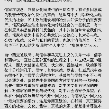
不同，但不能说二者之间完全没有联系。
儒家在观念、制度及化民成俗的三层次中，有许多因素成
为改善传统政治的良性的东西，这里有不少可以转化为现
代法治社会、民主政治建设与陶冶公共知识分子的重要资
产。儒家的某些理念曾转化为传统社会的一些制度，有一
些制度其实是值得我们反刍的，其中的价值常常被我们忽
视。儒家有极为丰富的公共意识与公德心，其对公与私、
公德与私德、公利与私利的看法，也绝非流俗所言，它当
然也不可以归结为所谓的“个人主义”、“集体主义”云云。
自中西交通以降，与儒学和马克思主义的关系一样，儒学
和西学也一直处在互补互动的过程之中。17世纪末至18世
纪末，西方大哲莱布尼茨、伏尔泰、孟德斯鸠、狄德罗等
都十分推崇孔子、儒学，其实康德、罗素、杜威思想中都
有很多可以与儒学会通的地方。基督教与儒教也有不少可
以会通之处。贺麟先生是我国西方哲学学科的一代宗师。
贺先生非常尊重儒学思想资源，对中国文化有很深的理
解，对儒家的世界化与现代化，对中西会通寄予厚望。西
学在中国的发展当然离不开中国文化，而儒家是中国文化
中最为重要的部分，这是毋庸置疑的。在我国，真正懂得
西方的社会、文化、哲学、宗教的大家，都是非常尊重本