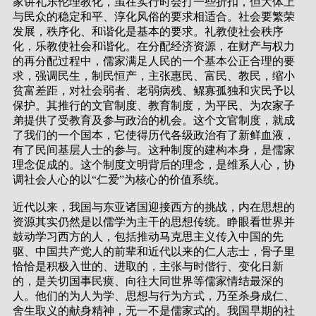
家讲礼乐伦理教化，虽在实行时会打一些折扣，但大体上
与民众的稳定和平、淳化风俗的要求相适合。社会要繁荣
发展，秩序化、和谐化是基本的要求。礼教使社会秩序
化，乐教使社会和谐化。在分配经济资源，在财产与权力
的再分配过程中，儒家满足人民的一个基本公正合理的要
求，强调民生，制民恒产，主张惠民、富民、教民，缩小
贫富差距，对社会弱者、老弱病残、鳏寡孤独和灾民予以
保护。其推行的文官制度、教育制度，为平民、为农家子
弟提供了受教育及参与政治的机会。这个文官制度，就成
了我们的一个国本，它使得历代各级政治有了新鲜血液，
有了民间基层人士的参与。这种制度的建构本身，是儒家
理念促成的。这个制度文明背后的理念，是维系人心，协
调社会人心的以“仁爱”为核心的价值系统。
近代以来，我国与东亚诸国迎接西方的挑战，内在思想的
资源其实仍然是以儒学为主干的思想传统。睁眼看世界并
鼓动学习西方的人，包括推动马克思主义传入中国的先
驱、中国共产党人的前辈和近代以来的仁人志士，骨子里
恰恰是积极入世的、进取的，主张与时偕行、变化日新
的，是关切国事民瘼、向往大同世界等儒家情结最深的
人。他们的为人为学、思想与行为方式，乃至杀身成仁、
舍生取义的献身精神，无一不是儒家式的。我国早期的社