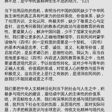
腾不息，是中华民族精神生生不息的动力。”[⑦]
当下信用品性的危机，表明当代中国的国民缺少了中华民
族主体性的真正具有约束力的信仰系统、价值体系，缺少
了伦理共识、文化认同、终极关怀，缺少了敬畏之心与定
盘针。这也考问着我们的教条式的政治与道德教育的有效
性。要凝聚人心，解决中国问题，少不了儒家文化的调
剂。我们要让更多的人正确地理解儒学。目前民间对蒙学
读物与《四书》的一定程度的需要是一个契机。《四书》
的基本内涵是忠孝、仁爱、诚信、道义、礼敬等价值，是
启发式的，是反求诸己的，是德性论的。我认为，应当自
觉地更多地让《四书》内容进入国民教育体系之中，当然
要渗透进现代意识，予以创造性转化。这对少年与青年的
正确人生观、价值观的形成，对世道人心的整饬与提升有
积极意义。这在历史上是行之有效的，是浸润在民间的，
故我们不能回避或置之不理。
我们要把中华人文精神活化到当下的社会与人生之中，积
极参与现代化的建设，凝结成中国人的主体性的价值系
统，并贡献给全人类。我们有深厚的历史感与强烈的现实
感，批判当下社会生活的负面，反思现代性，面对实际问
题，力求把根源意识与全球意识、传统文化精神与现代化