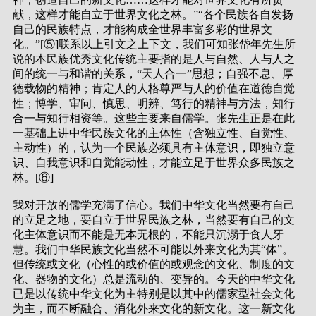
献，这样才能自立于世界文化之林。”“各个民族各自发扬
自己的民族特点，才能构成全世界丰富多彩的世界文
化。”[⑤]联系以上引文之上下文，我们可知张岱年先生所
说的本民族优秀文化传统主要指的是人与自然、人与人之
间的统一与和谐的关系，“天人合一”思想；自强不息、厚
德载物的精神；肯定人的人格尊严与人的价值在道德自觉
性；博学、审问、慎思、明辨、笃行的精神与方法，知行
合一与知行相资等。这些主要来自儒学。张先生正是在此
一基础上讲中华民族文化的主体性（含独立性、自觉性、
主动性）的，认为一个民族必须具有主体意识，即独立意
识、自我意识和自觉能动性，才能立足于世界众多民族之
林。[⑥]
我对开放的儒学充满了信心。我们中华文化当然要有自己
的立足之地，要自立于世界民族之林，当然要有自己的文
化主体意识而不能是无本无根的，不能只沉溺于食人牙
慧。我们中华民族文化当然不可能以外来文化为其“体”。
但传统或文化（心性的或价值的或观念的文化、制度的文
化、器物的文化）总是流动的、变异的。今天的中华文化
已是以传统中华文化为主特别是以其中的儒家型社会文化
为主，而不断融合、消化外来文化的新文化。这一新文化