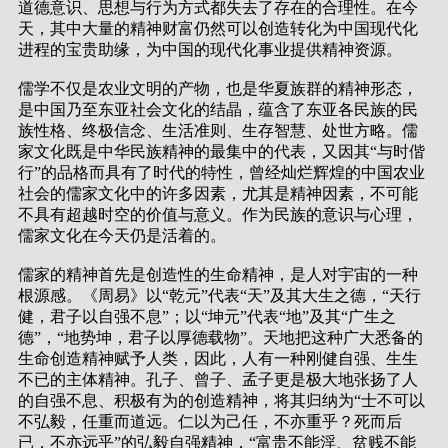
道德意识、思想与行为方式都失去了存在的合理性。在今
天，其中大量的精神财富仍然可以创造转化为中国现代化
进程的宝贵助缘，为中国的现代化事业提供精神资源。
儒学不仅是农业文明的产物，也是华夏族群的精神形态，
是中国乃至东亚社会文化的结晶，蕴含了东亚各民族的民
族性格、终极信念、生活准则、生存智慧、处世方略。儒
家文化既是中华民族精神的最集中的代表，又因其“与时偕
行”的品格而具有了时代的特性，曾经灿烂辉煌的中国农业
社会的儒家文化中的许多因素，尤其是精神因素，不可能
不具有超越时空的价值与意义。作为民族的意识与心理，
儒家文化在今天仍是活着的。
儒家的精神首先是创造性的生命精神，是人对宇宙的一种
根源感。《周易》以“乾元”代表“天”及其大生之德，“天行
健，君子以自强不息”；以“坤元”代表“地”及其“广生之
德”，“地势坤，君子以厚德载物”。天地把这种广大悉备的
生命创造精神赋予人类，因此，人有一种刚健自强、生生
不已的主体精神。孔子、曾子、孟子更是极大地张扬了人
的自强不息、积极有为的创造精神，将其归纳为“士不可以
不弘毅，任重而道远。仁以为己任，不亦重乎？死而后
已，不亦远乎”的弘毅自强精神，“富贵不能淫、贫贱不能