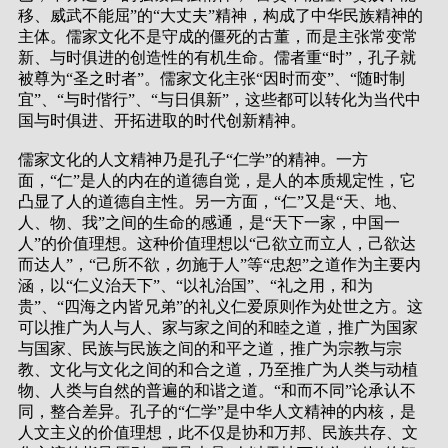
移、威武不能屈”的“大丈夫”精神，构成了中华民族精神的
主体。儒家文化不是守成的僵死的古董，而是主张常变常
新、与时俱进的创造性的有机生命。儒者重“时”，孔子就
被尊为“圣之时者”。儒家文化主张“因时而变”、“随时制
宜”、“与时偕行”、“与日俱新”，这些都可以转化为当代中
国与时俱进、开拓进取的时代创新精神。
儒家文化的人文精神乃是孔子“仁学”的精神。一方
面，“仁”是人的内在的道德自觉，是人的本质规定性，它
凸显了人的道德自主性。另一方面，“仁”又是“天、地、
人、物、我”之间的生命的感通，是“天下一家，中国一
人”的价值理想。这种价值理想以“己欲立而立人，己欲达
而达人”，“己所不欲，勿施于人”等“忠恕”之道作为主要内
涵，以“仁义治天下”、“以礼治国”、“礼之用，和为
贵”、“四海之内皆兄弟”的礼义仁爱原则作为处世之方。这
可以推广为人与人、家与家之间的和睦之道，推广为国家
与国家、民族与民族之间的和平之道，推广为宗教与宗
教、文化与文化之间的和合之道，乃至推广为人类与动植
物、人类与自然的普遍的和谐之道。“和而不同”论承认不
同，整合差异。孔子的“仁学”是中华人文精神的内核，是
人文主义的价值理想，此不仅是协和万邦、民族共存、文