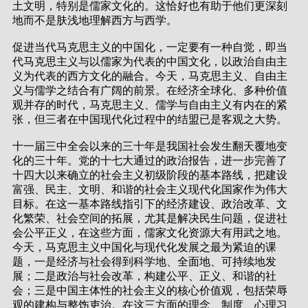
土文明，特别是儒家文化的。这恰好也有助于他们更深刻
地而不是肤浅地理解西方与西学。
促进当代马克思主义的中国化，一定要有一种自觉，即当
代马克思主义与以儒家为代表的中国文化，以政治自由主
义为代表的西方文化的融合。今天，马克思主义、自由主
义与儒学之结合有广阔的前景。在经济全球化、多种价值
观并存的时代，马克思主义、儒学与自由主义有内在的紧
张，但三者在中国现代化过程中的结盟已是客观之大势。
十一届三中全会以来的三十年是我国社会发生翻天覆地变
化的三十年。党的十七大通过的政治报告，进一步完善了
十四大以来确立的社会主义初级阶段的基本路线，把建设
富强、民主、文明、和谐的社会主义现代化国家作为伟大
目标。在这一基本路线指引下的经济建设、政治改革、文
化繁荣、社会空间的拓展，尤其是解决民生问题，促进社
会公平正义，在这些方面，儒家文化资源大有用武之地。
今天，马克思主义中国化与现代化发展之最为紧迫的课
题，一是经济与社会得到科学地、全面地、可持续地发
展；二是政治与社会改革，构建公平、正义、和谐的社
会；三是中国主体性的社会主义的核心价值观，包括荣辱
观的建构与整饬吏治。在这三方面的理念、制度、心理习