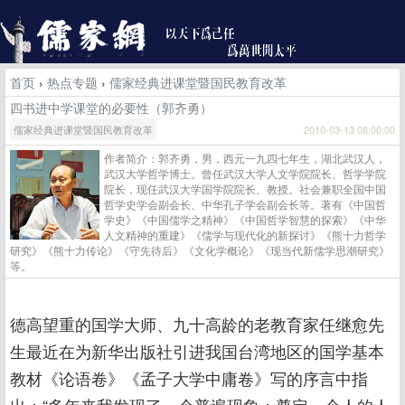
首页
›
热点专题
›
儒家经典进课堂暨国民教育改革
四书进中学课堂的必要性（郭齐勇）
儒家经典进课堂暨国民教育改革
2010-03-13 08:00:00
作者简介：郭齐勇，男，西元一九四七年生，湖北武汉人，
武汉大学哲学博士。曾任武汉大学人文学院院长、哲学学院
院长，现任武汉大学国学院院长、教授。社会兼职全国中国
哲学史学会副会长、中华孔子学会副会长等。著有《中国哲
学史》《中国儒学之精神》《中国哲学智慧的探索》《中华
人文精神的重建》《儒学与现代化的新探讨》《熊十力哲学
研究》《熊十力传论》《守先待后》《文化学概论》《现当代新儒学思潮研究》
等。
德高望重的国学大师、九十高龄的老教育家任继愈先
生最近在为新华出版社引进我国台湾地区的国学基本
教材《论语卷》《孟子大学中庸卷》写的序言中指