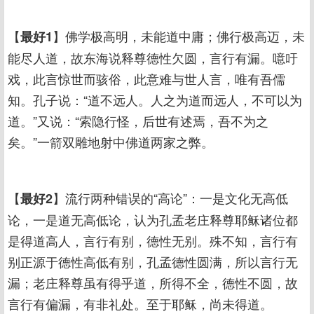
【
】佛学极高明，未能道中庸；佛行极高迈，未
最好1
能尽人道，故东海说释尊德性欠圆，言行有漏。噫吁
戏，此言惊世而骇俗，此意难与世人言，唯有吾儒
知。孔子说：“道不远人。人之为道而远人，不可以为
道。”又说：“索隐行怪，后世有述焉，吾不为之
矣。”一箭双雕地射中佛道两家之弊。
【
】流行两种错误的“高论”：一是文化无高低
最好2
论，一是道无高低论，认为孔孟老庄释尊耶稣诸位都
是得道高人，言行有别，德性无别。殊不知，言行有
别正源于德性高低有别，孔孟德性圆满，所以言行无
漏；老庄释尊虽有得乎道，所得不全，德性不圆，故
言行有偏漏，有非礼处。至于耶稣，尚未得道。