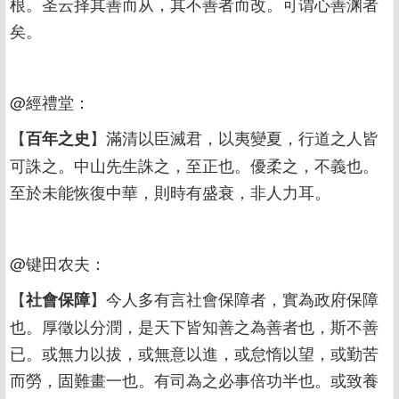
根。圣云择其善而从，其不善者而改。可谓心善渊者
矣。
@經禮堂：
【
】滿清以臣滅君，以夷變夏，行道之人皆
百年之史
可誅之。中山先生誅之，至正也。優柔之，不義也。
至於未能恢復中華，則時有盛衰，非人力耳。
@键田农夫：
【
】今人多有言社會保障者，實為政府保障
社會保障
也。厚徵以分潤，是天下皆知善之為善者也，斯不善
已。或無力以拔，或無意以進，或怠惰以望，或勤苦
而勞，固難畫一也。有司為之必事倍功半也。或致養