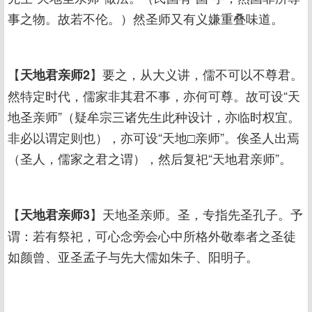
事之物。故若不伦。）然圣师又有义嫌重叠味道。
【
】要之，从大义讲，儒不可以不尊君。
天地君亲师2
然特定时代，儒家非其君不事，亦何可尊。故可设“天
地圣亲师”（疑牟宗三诸先生此种设计，亦临时权宜。
非必以谓定则也），亦可设“天地□亲师”。俟圣人出焉
（圣人，儒家之君之谓），然后复祀“天地君亲师”。
【
】天地圣亲师。圣，专指先圣孔子。予
天地君亲师3
谓：若有祭祀，可心念旁会心中所格外敬奉者之圣徒
如颜曾、亚圣孟子与先大儒如朱子、阳明子。