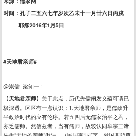
来源：儒家网
时间：孔子二五六七年岁次乙未十一月廿六日丙戌
耶稣2016年1月5日
#天地君亲师#
@崇儒_梁知一：
【
】关于此点，历代先儒阐发义蕴可谓已
天地君亲师
极深透。区区有一点认识：1.天地君亲师，是儒政升
平政治时代的应有伦序。若五四后无儒家治平之君，
亦乏儒师。然信兹者，当有儒师，故较认同牟宗三诸
先生“天地圣亲师”做法。（民国有“国”字，然国非所尊