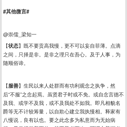
#其他微言#
@崇儒_梁知一
【
】既不要贡高我慢，更不可以妄自菲薄。点滴
状态
之间，只择是非。是非之理只在吾心。及于人事，为
随顺俗谛。
【
】生民以来人处群而有功利观念之执争，然
服善
后“不服”之念起焉。虽贤君子时或不免。或自念言德不
及我、或学不及我，或不及我处不如我。即凡相貌名
爵等无不计较筹量，以自欺心建立我执慢相。释家有
八慢说，良有以也。要之此念多为私意而为无始病