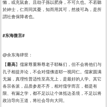
懶，或充鼠倉。且劫子孫以肥身，不可久也。不若聽
於紳士，仁而同其憂，知而用其可，然後可為，是所
謂社會保障者也。
#东海微言#
@余东海肆世：
【
】儒家尊重释尊老子耶稣们，但不会将他们与
最高
孔子相提并论，不会对儒佛道耶一视同仁。儒家圆满
无漏，真理性普适性至高无上，是最好的人学。其它
各宗各派，品质参差不齐，相对儒学而言，都是有
限、有漏之学，都不足以让个体抵达圣境，不足以将
政治导向王道，将社会导向大同。