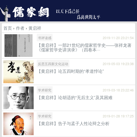
首页
›
作者
›
黄启祥
书评读感
2019-11-20 23:21:54
【黄启祥】一部21世纪的儒家哲学史——张祥龙著
《儒家哲学史讲演录》（四卷本···
反思五四新文化运动
2019-05-03 19:23:38
【黄启祥】论五四时期的“孝道悖论”
学术研究
2019-03-18 23:22:46
【黄启祥】论胡适的“无后主义”及其困难
学术研究
2019-01-28 19:17:25
【黄启祥】告子与孟子人性论辩之分析