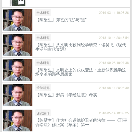
学术研究
2019-03-11 19:06:26
【陈壁生】郑玄的“法”与“道”
学术研究
2018-10-14 20:18:54
【陈壁生】从文明比较到经学研究：读吴飞《现代
生活的古代资源》
学术研究
2018-09-28 19:07:38
【陈壁生】文明史上的戊戌变法：重新认识推动这
场变革的那些思想家
经学新览
2018-08-11 20:25:39
【陈壁生】邢昺《孝经注疏》考实
谏议策论
2018-05-14 18:09:25
【陈壁生】作为社会道德护卫者的法律 ——《刑事
诉讼法》修正案（草案）第一···