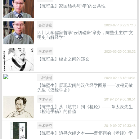
【陈壁生】家国结构与“孝”的公共性
会议讲座
2020-07-18 22:57:13
四川大学儒家哲学“云切磋班”举办，陈壁生主讲“文
明史与解经学”
学术研究
2020-03-25 00:30:32
【陈壁生】经史之间的郑玄
书评读感
2020-02-18 18:14:31
【陈壁生】展现宏阔的汉代经学图景——读程元敏
先生《汉经学史》
学术研究
2019-12-19 00:38:51
【陈壁生】从《訄书》到《检论》——章太炎先生
《检论手稿》的价值
学术研究
2019-09-27 19:33:46
【陈壁生】追寻六经之本——曹元弼的《孝经》学