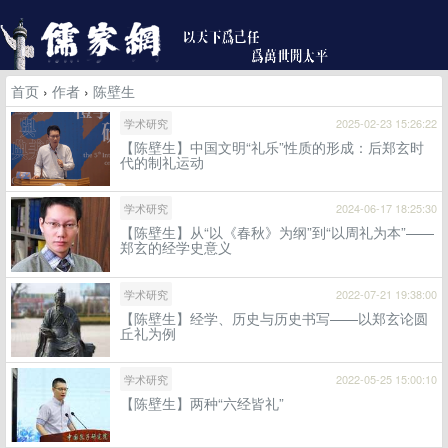
首页
›
作者
›
陈壁生
学术研究
2025-02-23 15:26:22
【陈壁生】中国文明“礼乐”性质的形成：后郑玄时
代的制礼运动
学术研究
2024-06-17 18:25:30
【陈壁生】从“以《春秋》为纲”到“以周礼为本”——
郑玄的经学史意义
学术研究
2022-07-21 19:38:00
【陈壁生】经学、历史与历史书写——以郑玄论圆
丘礼为例
学术研究
2022-05-25 15:00:10
【陈壁生】两种“六经皆礼”