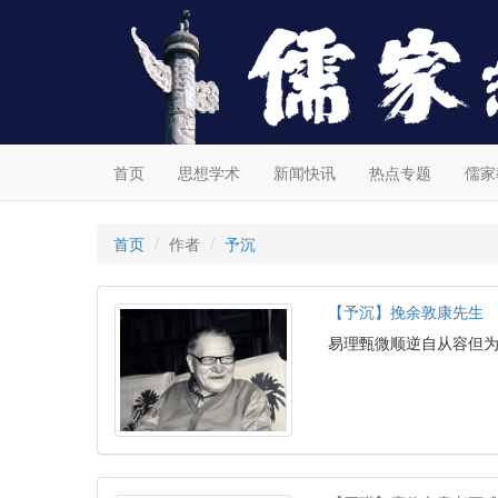
首页
思想学术
新闻快讯
热点专题
儒家
首页
作者
予沉
【予沉】挽余敦康先生
易理甄微顺逆自从容但