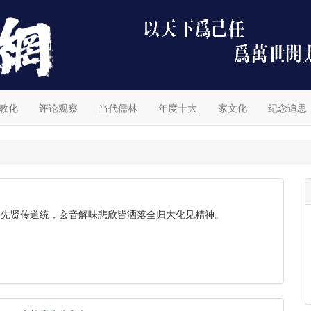
教化
评论观察
当代儒林
年度十大
家文化
纪念追思
为先贤传道统，玄音解味悲欣皆洒落全归大化见精神。