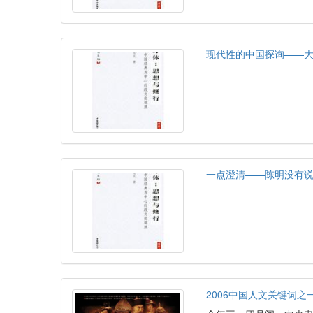
现代性的中国探询——
一点澄清——陈明没有
2006中国人文关键词