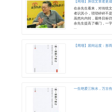
【周瑾】庾信文章老更
在余先生看来，对传统
者识其小，琐琐碎碎不是
虽然向内转，最终目标
余先生提高了嗓门，一字
···
【周瑾】居间运度：形
一生绝爱三秋水，万古