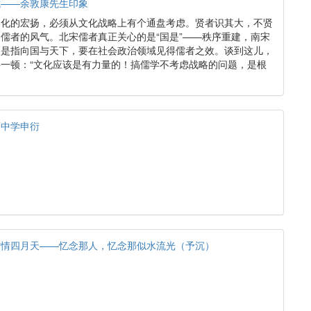
成——余敦康先生印象
文化的宏扬，必须从文化战略上有个通盘考虑。贤者识其大，不贤
儒者的风气。北宋儒者真正关心的是“国是”——秩序重建，南宋
仍是指向国与天下，要在社会政治领域见得儒者之效。谈到这儿，
一顿：“文化应该是有力量的！搞儒学不考虑战略的问题，是根
而中学申衍
伤情四月天——忆念那人，忆念那似水流光（予沉）