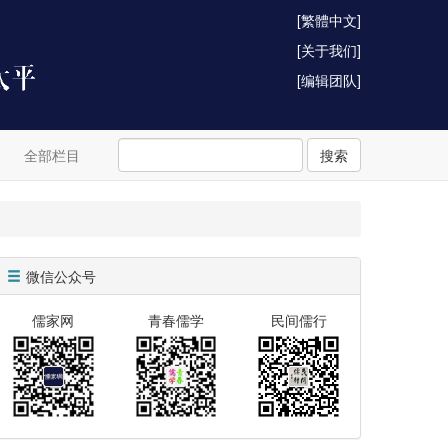
[繁體中文]
[关于我们]
[编辑团队]
全部栏目
搜索
微信公众号
儒家网
青春儒学
民间儒行