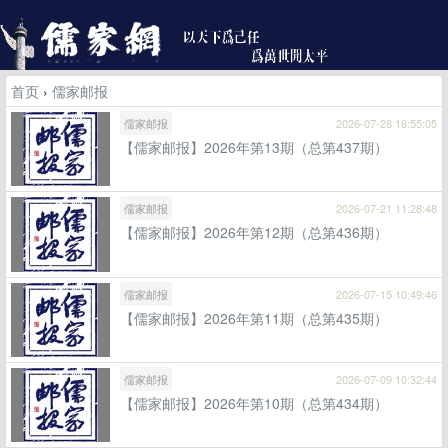
首页
›
儒家邮报
儒家邮报
2026-07-28 16:55:05
【儒家邮报】2026年第13期（总第437期）
儒家邮报
2026-07-21 11:28:48
【儒家邮报】2026年第12期（总第436期）
儒家邮报
2026-07-15 10:49:46
【儒家邮报】2026年第11期（总第435期）
儒家邮报
2026-07-09 10:32:44
【儒家邮报】2026年第10期（总第434期）