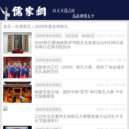
首页
›
年度祭孔
›
2025年度全球祭孔
2025年度全球祭孔
庙堂道场
新闻快讯
2025-11-09 13:06:17
2025祭孔暨海峡两岸书院文化发展论坛9月28日成
功举行石洞书院协办
2025年度全球祭孔
2025-11-02 17:36:12
沈阳举办乙巳（2025）祭孔大典，填补了省会城市
无孔庙的空白
2025年度全球祭孔
2025-10-17 10:19:39
铜梁安居古城：国庆中秋“双节”举行祭孔大典 千年
文脉焕新彩
2025年度全球祭孔
2025-10-17 10:17:21
乙巳年北京通州文庙祭孔大典暨首届大运河孔子文
化节圆满举行
2025年度全球祭孔
2025-10-10 09:04:50