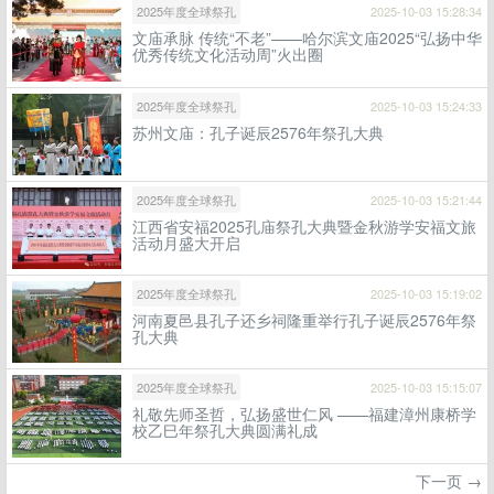
2025年度全球祭孔
2025-10-03 15:28:34
文庙承脉 传统“不老”——哈尔滨文庙2025“弘扬中华
优秀传统文化活动周”火出圈
2025年度全球祭孔
2025-10-03 15:24:33
苏州文庙：孔子诞辰2576年祭孔大典
2025年度全球祭孔
2025-10-03 15:21:44
江西省安福2025孔庙祭孔大典暨金秋游学安福文旅
活动月盛大开启
2025年度全球祭孔
2025-10-03 15:19:02
河南夏邑县孔子还乡祠隆重举行孔子诞辰2576年祭
孔大典
2025年度全球祭孔
2025-10-03 15:15:07
礼敬先师圣哲，弘扬盛世仁风 ——福建漳州康桥学
校乙巳年祭孔大典圆满礼成
下一页 →