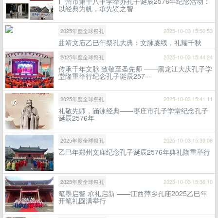
广州市第十八中学举办孔子诞辰2576年纪念活动：
以经典为帆，承先贤之智
2025年度全球祭孔
2025-10-03 15:50:53
曲靖文庙乙巳年祭孔大典：文脉赓续，礼耀千秋
2025年度全球祭孔
2025-10-03 15:44:24
传承千年文脉 致敬至圣先师 ——黑龙江大庆孔子学
堂隆重举行纪念孔子诞辰257···
2025年度全球祭孔
2025-10-03 15:41:11
礼敬先师，涵泳经典——枣庄市孔子学堂纪念孔子
诞辰2576年
2025年度全球祭孔
2025-10-03 15:39:06
乙巳年郑州文庙纪念孔子诞辰2576年典礼隆重举行
2025年度全球祭孔
2025-10-03 15:36:10
笔墨启智 承礼启新 ——江西萍乡孔庙2025乙巳年
开笔礼圆满举行