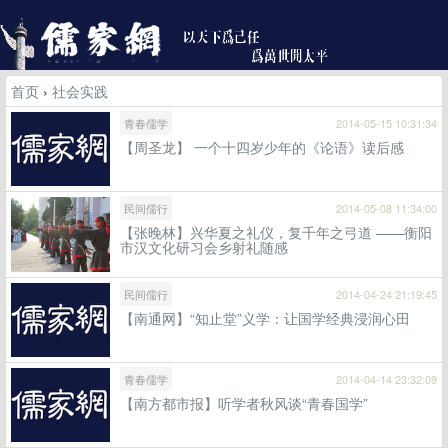
首页
›
社会实践
青春儒学
2014-05-15 10:31:34
【周圣龙】 一个十四岁少年的《论语》读后感
民间儒行
2014-05-08 11:34:00
【张晚林】兴华夏之礼仪，复千年之弓道 ——衡阳
市汉文化研习会乡射礼随感
民间儒行
2014-04-24 21:19:45
【南通网】“知止堂”义学：让国学经典浸润心田
青春儒学
2014-04-14 23:32:09
【南方都市报】听学者秋风谈“青春国学”