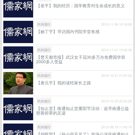
【老平】我的经历：国学教育对生命成长的意义
民间儒行
2013-11-06 10:18:08
【杨丁宇】寻访国内书院学堂有感
民间儒行
2013-11-01 15:42:38
【楚天都市报】武汉女子花30多万办免费国学班
2000多人受益
民间儒行
2013-10-21 21:57:24
【唐元平】我的读经家长之路
民间儒行
2013-10-20 20:23:25
【知止堂】南通知止堂重阳节活动：追寻南通公益
慈善前辈的足迹
民间儒行
2013-08-19 11:43:19
【胡晖莹】《孙小空不见了》首场公演庆南通知止