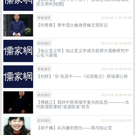
堂五周年[组图]
青春儒学
2013-08-17 21:50:58
【刘青衢】青年儒士修身营修文营区记
民间儒行
2013-07-30 09:46:03
【知止堂义学】知止堂义学成为首师大儒教研究中
心实习基地
青春儒学
2013-06-19 08:00:00
【刘婷】“乐”在其中——《论语集注》研读课心得
民间儒行
2013-05-28 08:00:00
【傅路江】我对中医和儒学复兴的反思————当
代新儒医课程“道源医道”前言
民间儒行
2013-05-25 08:00:00
【胡子佩】从兴趣到责任——我与知止堂