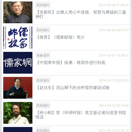
民间儒行
2014-03-26 21:35:45
【张新民】点燃人类心中道德、智慧与勇猛的三盏
神灯
民间儒行
2014-03-26 09:41:07
【推荐】《儒家邮报》简介
青春儒学
2014-03-21 15:48:27
【中国青年报】徐渊：将国学进行到底
民间儒行
2014-03-12 20:25:24
【赵法生】尼山脚下的乡村儒学建设试验
民间儒行
2014-03-12 20:18:26
【柯小刚】答《环球时报》英文版记者问道里书院
情况
民间儒行
2014-02-15 21:50:13