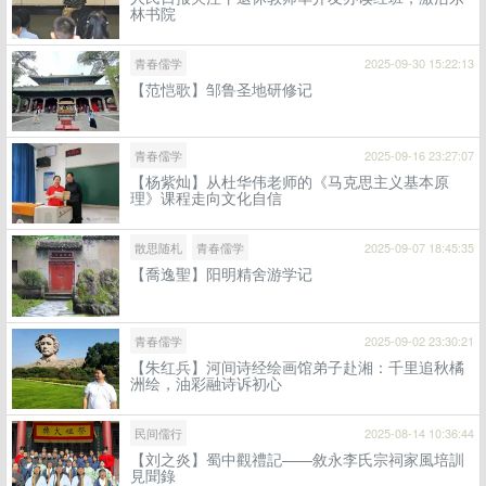
林书院
青春儒学
2025-09-30 15:22:13
【范恺歌】邹鲁圣地研修记
青春儒学
2025-09-16 23:27:07
【杨紫灿】从杜华伟老师的《马克思主义基本原
理》课程走向文化自信
散思随札
青春儒学
2025-09-07 18:45:35
【喬逸聖】阳明精舍游学记
青春儒学
2025-09-02 23:30:21
【朱红兵】河间诗经绘画馆弟子赴湘：千里追秋橘
洲绘，油彩融诗诉初心
民间儒行
2025-08-14 10:36:44
【刘之炎】蜀中觀禮記——敘永李氏宗祠家風培訓
見聞錄