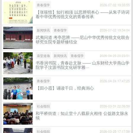
青春儒学
2026-07-02 19:35:55
【张筱惜】知行相须 以思辨明本心 ——从朱子诗词
看中华优秀传统文化的青春传承
新闻快讯
青春儒学
2026-07-02 19:34:04
武夷问道 考亭思辨 ——尼山中华优秀传统文化联合
研究生院专题研修结业
庙堂道场
新闻快讯
青春儒学
2026-04-25 20:23:51
书香润书院，青春赴文脉 —— 山东财经大学燕山学
院学子汶源书院文化研学雅···
青春儒学
2026-04-24 17:47:25
【田小霞】诵读千日，经典润心
社会组织
2026-03-31 22:38:59
和平桥街道：知止堂十八载薪火相传 公益路文脉永
续
社会组织
2026-03-25 17:17:58