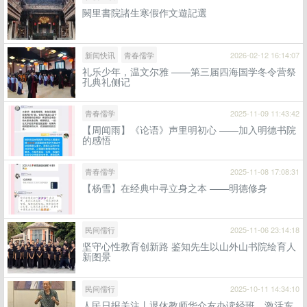
闕里書院諸生寒假作文遊記選
新闻快讯
青春儒学
2026-02-12 16:14:07
礼乐少年，温文尔雅 ——第三届四海国学冬令营祭
孔典礼侧记
青春儒学
2025-11-09 11:43:42
【周闻雨】《论语》声里明初心 ——加入明德书院
的感悟
青春儒学
2025-11-08 17:08:31
【杨雪】在经典中寻立身之本 ——明德修身
民间儒行
2025-11-06 23:14:18
坚守心性教育创新路 鉴知先生以山外山书院绘育人
新图景
民间儒行
2025-10-11 14:34:10
人民日报关注丨退休教师华介友办读经班，激活东