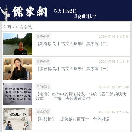
首页
›
社会实践
青春儒学
2026-07-03 11:15:36
【鄭舒康 等】古文五班學生壽序選（二）
青春儒学
2026-07-03 11:11:15
【張智搏 等】古文五班學生壽序選（一）
民间儒行
2026-07-02 20:16:48
【袁彦】都市中的耕读传家：传统书香门第的现代
范式 ——广东汕头乐洲教育咨···
青春儒学
2026-07-02 19:37:34
【张筱惜】一场跨越八百五十一年的对话