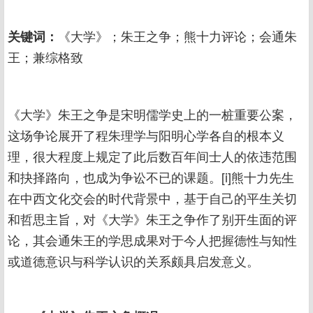
关键词：
《大学》；朱王之争；熊十力评论；会通朱
王；兼综格致
《大学》朱王之争是宋明儒学史上的一桩重要公案，
这场争论展开了程朱理学与阳明心学各自的根本义
理，很大程度上规定了此后数百年间士人的依违范围
和抉择路向，也成为争讼不已的课题。[i]熊十力先生
在中西文化交会的时代背景中，基于自己的平生关切
和哲思主旨，对《大学》朱王之争作了别开生面的评
论，其会通朱王的学思成果对于今人把握德性与知性
或道德意识与科学认识的关系颇具启发意义。