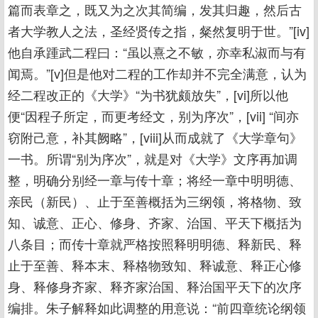
篇而表章之，既又为之次其简编，发其归趣，然后古
者大学教人之法，圣经贤传之指，粲然复明于世。”[iv]
他自承踵武二程曰：“虽以熹之不敏，亦幸私淑而与有
闻焉。”[v]但是他对二程的工作却并不完全满意，认为
经二程改正的《大学》“为书犹颇放失”，[vi]所以他
便“因程子所定，而更考经文，别为序次”，[vii] “间亦
窃附己意，补其阙略”，[viii]从而成就了《大学章句》
一书。所谓“别为序次”，就是对《大学》文序再加调
整，明确分别经一章与传十章；将经一章中明明德、
亲民（新民）、止于至善概括为三纲领，将格物、致
知、诚意、正心、修身、齐家、治国、平天下概括为
八条目；而传十章就严格按照释明明德、释新民、释
止于至善、释本末、释格物致知、释诚意、释正心修
身、释修身齐家、释齐家治国、释治国平天下的次序
编排。朱子解释如此调整的用意说：“前四章统论纲领