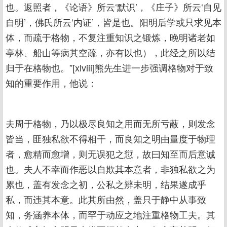
也。返照者，《论语》所云‘默识’，《庄子》所云‘自见
自明’，佛氏所云‘内证’，皆是也。阳明后学或只求见本
体，而疏于格物，不复注重知识之锻炼，晚明诸老如
亭林、船山等病其空疏，亦有以也），此经之所以结
归于在格物也。”[xlviii]熊先生进一步强调格物对于致
知的重要作用，他说：
夫周于格物，乃以极尽良知之用而无所亏蔽，则发念
皆当，匪独私欲不得相干，而良知之明由量度于物理
者，愈精而愈增，则无误犯之愆，故曰知至而后意诚
也。夫人不幸而作恶以自欺其本意者，非独私欲之为
累也，盖有发念之初，公私之辨未明，结果遂成乎
私，而违其本意。此其所由然，盖只于静中从事致
知，务涵养本体，而罕于动应之地注重格物工夫。其