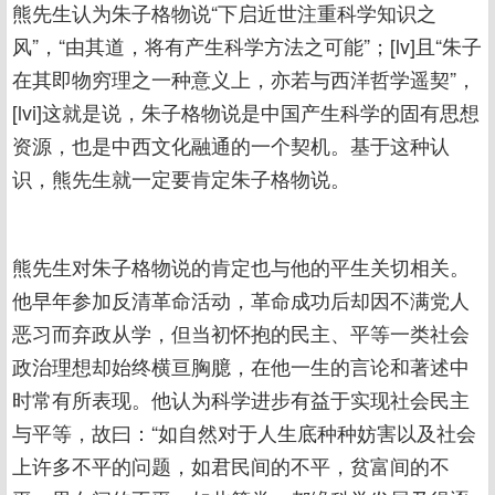
熊先生认为朱子格物说“下启近世注重科学知识之
风”，“由其道，将有产生科学方法之可能”；[lv]且“朱子
在其即物穷理之一种意义上，亦若与西洋哲学遥契”，
[lvi]这就是说，朱子格物说是中国产生科学的固有思想
资源，也是中西文化融通的一个契机。基于这种认
识，熊先生就一定要肯定朱子格物说。
熊先生对朱子格物说的肯定也与他的平生关切相关。
他早年参加反清革命活动，革命成功后却因不满党人
恶习而弃政从学，但当初怀抱的民主、平等一类社会
政治理想却始终横亘胸臆，在他一生的言论和著述中
时常有所表现。他认为科学进步有益于实现社会民主
与平等，故曰：“如自然对于人生底种种妨害以及社会
上许多不平的问题，如君民间的不平，贫富间的不