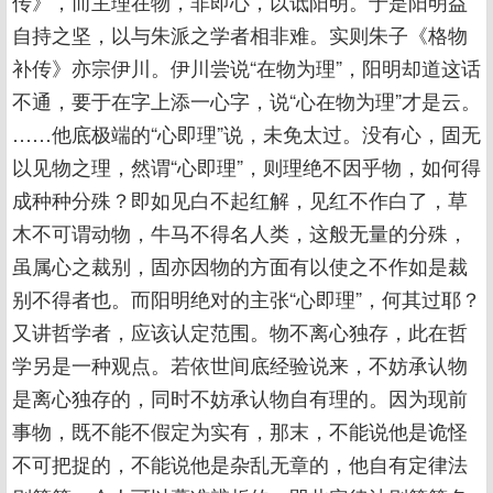
传》，而主理在物，非即心，以诋阳明。于是阳明益
自持之坚，以与朱派之学者相非难。实则朱子《格物
补传》亦宗伊川。伊川尝说“在物为理”，阳明却道这话
不通，要于在字上添一心字，说“心在物为理”才是云。
……他底极端的“心即理”说，未免太过。没有心，固无
以见物之理，然谓“心即理”，则理绝不因乎物，如何得
成种种分殊？即如见白不起红解，见红不作白了，草
木不可谓动物，牛马不得名人类，这般无量的分殊，
虽属心之裁别，固亦因物的方面有以使之不作如是裁
别不得者也。而阳明绝对的主张“心即理”，何其过耶？
又讲哲学者，应该认定范围。物不离心独存，此在哲
学另是一种观点。若依世间底经验说来，不妨承认物
是离心独存的，同时不妨承认物自有理的。因为现前
事物，既不能不假定为实有，那末，不能说他是诡怪
不可把捉的，不能说他是杂乱无章的，他自有定律法