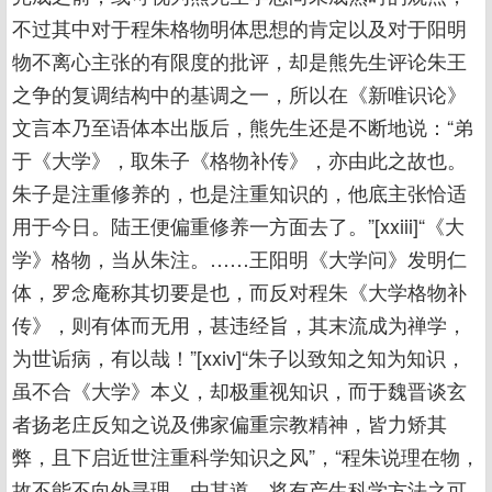
不过其中对于程朱格物明体思想的肯定以及对于阳明
物不离心主张的有限度的批评，却是熊先生评论朱王
之争的复调结构中的基调之一，所以在《新唯识论》
文言本乃至语体本出版后，熊先生还是不断地说：“弟
于《大学》，取朱子《格物补传》，亦由此之故也。
朱子是注重修养的，也是注重知识的，他底主张恰适
用于今日。陆王便偏重修养一方面去了。”[xxiii]“《大
学》格物，当从朱注。……王阳明《大学问》发明仁
体，罗念庵称其切要是也，而反对程朱《大学格物补
传》，则有体而无用，甚违经旨，其末流成为禅学，
为世诟病，有以哉！”[xxiv]“朱子以致知之知为知识，
虽不合《大学》本义，却极重视知识，而于魏晋谈玄
者扬老庄反知之说及佛家偏重宗教精神，皆力矫其
弊，且下启近世注重科学知识之风”，“程朱说理在物，
故不能不向外寻理，由其道，将有产生科学方法之可