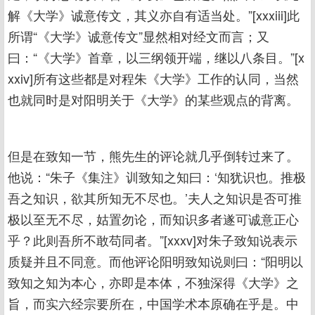
解《大学》诚意传文，其义亦自有适当处。”[xxxiii]此
所谓“《大学》诚意传文”显然相对经文而言；又
曰：“《大学》首章，以三纲领开端，继以八条目。”[x
xxiv]所有这些都是对程朱《大学》工作的认同，当然
也就同时是对阳明关于《大学》的某些观点的背离。
但是在致知一节，熊先生的评论就几乎倒转过来了。
他说：“朱子《集注》训致知之知曰：‘知犹识也。推极
吾之知识，欲其所知无不尽也。’夫人之知识是否可推
极以至无不尽，姑置勿论，而知识多者遂可诚意正心
乎？此则吾所不敢苟同者。”[xxxv]对朱子致知说表示
质疑并且不同意。而他评论阳明致知说则曰：“阳明以
致知之知为本心，亦即是本体，不独深得《大学》之
旨，而实六经宗要所在，中国学术本原确在乎是。中