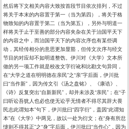
然后将下文相关内容大致按首段节目依次排列，不过
将关于本末的内容置于第一（当为第四），将关于格
物致知的内容置于第二（当为第五），另外与明道一
样将关于止于至善的部分内容夹杂在关于治国平天下
的内容之中，而治国平天下的内容次序也有某些调
动，其经传相分的意思更加显豁，但传文次序与经文
节目的对应却不如明道整饬。伊川对《大学》文本所
做的另一项工作就是校改文字衍讹和比勘文句异同，
在“大学之道在明明德在亲民”之“亲”字后面，伊川批
曰“当作新”，因为传文引《汤之盘铭》、《康诰》、
《诗》反复突出“自新新民”，却并未涉及“亲民”；在“子
曰听讼吾犹人也必也使无讼乎无情者不得尽其辞大畏
民志此谓知本”句下，伊川批曰“四字衍”，盖因“此谓知
本”在《大学》中两见，故以一处为衍文；在“身有所忿
懥则不得其正”之“身”字后面，伊川批曰“当作心”，因为