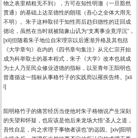
物之表里精粗无不到），方可在知性明澈（一旦豁然
贯通）的基础上达至德性的朗现（吾心之全体大用无
不明）。朱子这种取径于知性而后趋归德性的迂回成
德论，虽然在当时就被陆象山讥为“支离事业竟浮沉”，
[xii]但随着朱子地位自宋理宗以后逐渐升格及其包括
《大学章句》在内的《四书章句集注》从元仁宗开始
成为科举取士的基本程式，朱子《大学》改本也就成
为士人乃至民众修业进德的指标，以至青年王阳明也
曾遵循这一指标从事格竹子的实践而以罹疾告终。[xii
i]
阳明格竹子的痛苦经历当使他对朱子格物说产生深刻
的失望和怀疑，也应该是他后来龙场大悟“圣人之道，
吾性自足，向之求理于事物者误也”的远因。[xiv]阳明