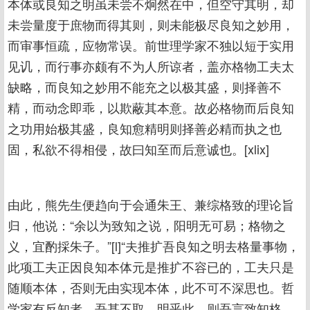
本体或良知之明虽未尝不炯然在中，但空守其明，却
未尝量度于庶物而得其则，则未能极尽良知之妙用，
而审事恒疏，应物常误。前世理学家不独以短于实用
见讥，而行事亦颇有不为人所谅者，盖亦格物工夫太
缺略，而良知之妙用不能充之以极其盛，则择善不
精，而动念即乖，以欺蔽其本意。故必格物而后良知
之功用始极其盛，良知愈精明则择善必精而执之也
固，私欲不得相侵，故曰知至而后意诚也。[xlix]
由此，熊先生便趋向于会通朱王、兼综格致的理论旨
归，他说：“余以为致知之说，阳明无可易；格物之
义，宜酌採朱子。”[l]“夫推扩吾良知之明去格量事物，
此项工夫正因良知本体元是推扩不容已的，工夫只是
随顺本体，否则无由实现本体，此不可不深思也。哲
学家有反知者，吾甚不取。明乎此，则吾言致知格