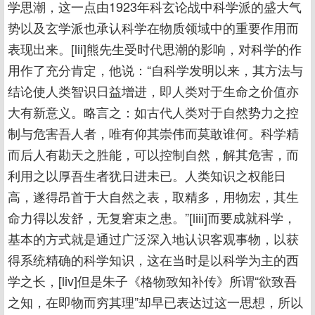
学思潮，这一点由1923年科玄论战中科学派的盛大气
势以及玄学派也承认科学在物质领域中的重要作用而
表现出来。[lii]熊先生受时代思潮的影响，对科学的作
用作了充分肯定，他说：“自科学发明以来，其方法与
结论使人类智识日益增进，即人类对于生命之价值亦
大有新意义。略言之：如古代人类对于自然势力之控
制与危害吾人者，唯有仰其崇伟而莫敢谁何。科学精
而后人有勘天之胜能，可以控制自然，解其危害，而
利用之以厚吾生者犹日进未已。人类知识之权能日
高，遂得昂首于大自然之表，取精多，用物宏，其生
命力得以发舒，无复窘束之患。”[liii]而要成就科学，
基本的方式就是通过广泛深入地认识客观事物，以获
得系统精确的科学知识，这在当时是以科学为主的西
学之长，[liv]但是朱子《格物致知补传》所谓“欲致吾
之知，在即物而穷其理”却早已表达过这一思想，所以