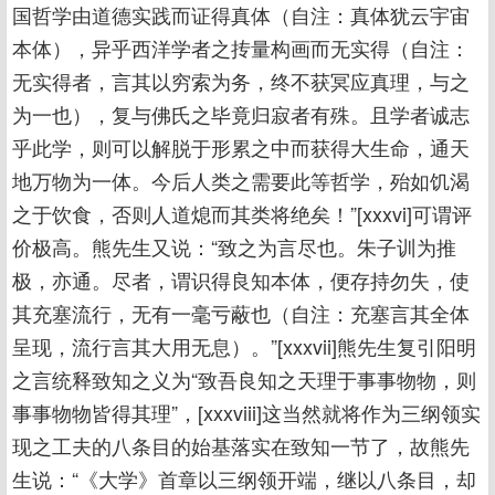
国哲学由道德实践而证得真体（自注：真体犹云宇宙
本体），异乎西洋学者之抟量构画而无实得（自注：
无实得者，言其以穷索为务，终不获冥应真理，与之
为一也），复与佛氏之毕竟归寂者有殊。且学者诚志
乎此学，则可以解脱于形累之中而获得大生命，通天
地万物为一体。今后人类之需要此等哲学，殆如饥渴
之于饮食，否则人道熄而其类将绝矣！”[xxxvi]可谓评
价极高。熊先生又说：“致之为言尽也。朱子训为推
极，亦通。尽者，谓识得良知本体，便存持勿失，使
其充塞流行，无有一毫亏蔽也（自注：充塞言其全体
呈现，流行言其大用无息）。”[xxxvii]熊先生复引阳明
之言统释致知之义为“致吾良知之天理于事事物物，则
事事物物皆得其理”，[xxxviii]这当然就将作为三纲领实
现之工夫的八条目的始基落实在致知一节了，故熊先
生说：“《大学》首章以三纲领开端，继以八条目，却