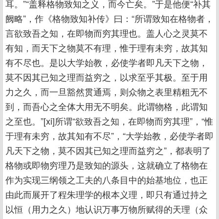
耳。”“盖释格物致知之义，而今亡矣。”于是他便“补其
阙略”，作《格物致知补传》曰：“所谓致知在格物者，
言欲致吾之知，在即物而穷其理也。盖人心之灵莫不
有知，而天下之物莫不有理，惟于理有未穷，故其知
有不尽也。是以大学始教，必使学者即凡天下之物，
莫不因其已知之理而益穷之，以求至乎其极。至于用
力之久，而一旦豁然贯通焉，则众物之表里精粗无不
到，而吾心之全体大用无不明矣。此谓物格，此谓知
之至也。”[xi]所谓“欲致吾之知，在即物而穷其理”，“惟
于理有未穷，故其知有不尽”，“大学始教，必使学者即
凡天下之物，莫不因其已知之理而益穷之”，都表明了
格物或即物穷理乃是致知的源头，这就确立了格物在
作为实现三纲领之工夫的八条目中的始基地位，也正
由此而展开了程朱理学的根本义理，即只有通过持之
以恒（用力之久）地认识万事万物所赋得的天理（众