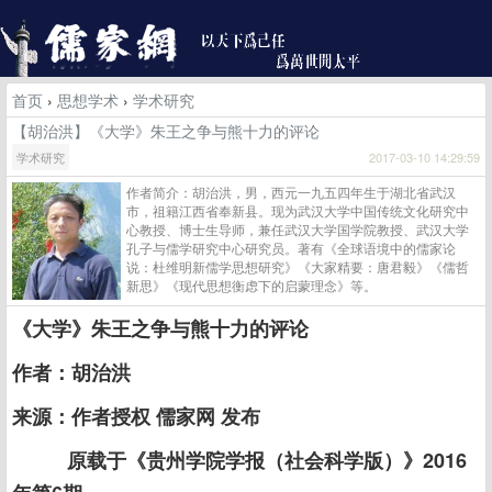
首页
›
思想学术
›
学术研究
【胡治洪】《大学》朱王之争与熊十力的评论
学术研究
2017-03-10 14:29:59
作者简介：胡治洪，男，西元一九五四年生于湖北省武汉
市，祖籍江西省奉新县。现为武汉大学中国传统文化研究中
心教授、博士生导师，兼任武汉大学国学院教授、武汉大学
孔子与儒学研究中心研究员。著有《全球语境中的儒家论
说：杜维明新儒学思想研究》《大家精要：唐君毅》《儒哲
新思》《现代思想衡虑下的启蒙理念》等。
《大学》朱王之争与熊十力的评论
作者：胡治洪
来源：作者授权 儒家网 发布
原载于《贵州学院学报（社会科学版）》2016