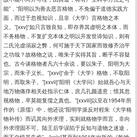
能”，“阳明以为善去恶言格物，不免偏于道德实践方
面，而过于忽视知识，且非《大学》言格物之本
义。”[xxv]“如只言致良知，即存养其虚明之本体，而
不务格物，不复扩充本体之明以开发世谛知识，则有
二氏沦虚溺寂之弊，何可施于天下国家而致修齐治平
之功哉？故格物之说，唯朱子实得其旨，断乎不容疑
也。古今谈格物者凡六十余说，要以朱子、阳明为大
宗，而朱子义长。”[xxvi]“余于《大学》格物，不取阳
明，而取朱子。”[xxvii]“阳明《大学问》始就吾心与天
地万物痛痒相关处指示仁体，庶几孔颜遗意；惜其忽
视格物，卒莫能复儒之真也。”[xxviii]以至在1954年所
作的《原儒》中，他还说“阳明学派反对程朱《大学格
物补传》而讥其向外求理，实则就格物学而言，非向
外求理固不可。陆王后学误陷于反知与遗物之迷途，
而不自悟其失也”，[xxix]甚至到1961年出版的《乾坤