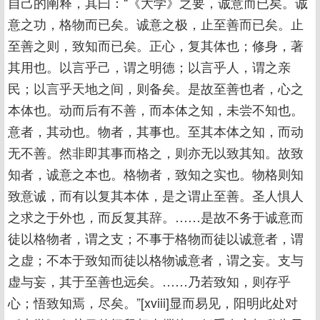
自己的阐释，其曰：“《大学》之要，诚意而已矣。诚
意之功，格物而已矣。诚意之极，止至善而已矣。止
至善之则，致知而已矣。正心，复其体也；修身，著
其用也。以言乎己，谓之明德；以言乎人，谓之亲
民；以言乎天地之间，则备矣。是故至善也者，心之
本体也。动而后有不善，而本体之知，未尝不知也。
意者，其动也。物者，其事也。至其本体之知，而动
无不善。然非即其事而格之，则亦无以致其知。故致
知者，诚意之本也。格物者，致知之实也。物格则知
致意诚，而有以复其本体，是之谓止至善。圣人惧人
之求之于外也，而反复其辞。……是故不务于诚意而
徒以格物者，谓之支；不事于格物而徒以诚意者，谓
之虚；不本于致知而徒以格物诚意者，谓之妄。支与
虚与妄，其于至善也远矣。……乃若致知，则存乎
心；悟致知焉，尽矣。”[xviii]显而易见，阳明此处对