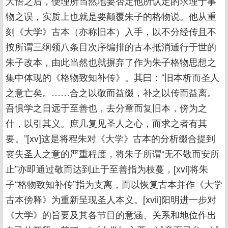
大悟之后，便理所当然地要否定他所认定的求理于事
物之误，实质上也就是要颠覆朱子的格物说。他从重
刻《大学》古本（亦称旧本）入手，以不分经传且不
按所谓三纲领八条目次序编排的古本抵消通行于世的
朱子改本，由此当然也就摒弃了作为朱子格物思想之
集中体现的《格物致知补传》。其曰：“旧本析而圣人
之意亡矣。……合之以敬而益缀，补之以传而益离。
吾惧学之日远于至善也，去分章而复旧本，傍为之
什，以引其义。庶几复见圣人之心，而求之者有其
要。”[xv]这是将程朱对《大学》古本的分析缀合提到
丧失圣人之意的严重程度，将朱子所谓“无不敬而安所
止”亦即通过敬而达到止于至善指为枝蔓，[xvi]将朱
子“格物致知补传”指为支离，而以恢复古本并作《大学
古本傍释》为重新呈现圣人本义。[xvii]阳明进一步对
《大学》的旨要及其各节目的意涵、关系和地位作出