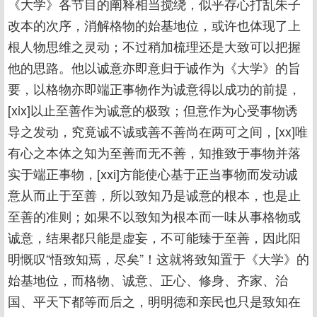
《大学》各节目的阐释相当搅绕，似乎存心打乱朱子
改本的次序，消解格物的始基地位，或许也体现了上
根人物思维之灵动；不过稍加梳理还是大致可以把握
他的思路。他以诚意亦即意归于诚作为《大学》的旨
要，以格物亦即端正事物作为诚意得以成功的前提，
[xix]以止至善作为诚意的极致；但意作为心受事物诱
导之发动，究竟诚不诚或善不善尚在两可之间，[xx]唯
有心之本体之知为至善而无不善，知推致于事物并落
实于端正事物，[xxi]方能使心基于正当事物而发动诚
意从而止于至善，所以致知乃是诚意的根本，也是止
至善的准则；如果不以致知为根本而一味从事格物或
诚意，结果都只能是虚妄，不可能臻于至善，因此阳
明慨叹“悟致知焉，尽矣”！这就将致知置于《大学》的
始基地位，而格物、诚意、正心、修身、齐家、治
国、平天下都等而后之，明明德和亲民也只是致知在