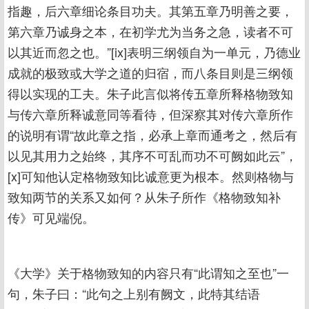
指趣，后六章细论条目功夫。其第五章乃明善之要，
第六章乃诚身之本，在初学尤为当务之急，读者不可
以其近而忽之也。”[ix]表明三纲领自为一单元，乃德业
成就的极致或大学之道的归宿，而八条目则是三纲领
得以实现的工夫。朱子此言似将传五章所释格物致知
与传六章所释诚意同等看待，但深察其对传六章所作
的说明有谓“故此章之指，必承上章而通考之，然后有
以见其用力之始终，其序不可乱而功不可阙如此云”，
[x]可知他认定格物致知比诚意更为根本。然则格物与
致知两节的关系又如何？从朱子所作《格物致知补
传》可见端倪。
《大学》关于格物致知的内容只有“此谓知之至也”一
句，朱子曰：“此句之上别有阙文，此特其结语