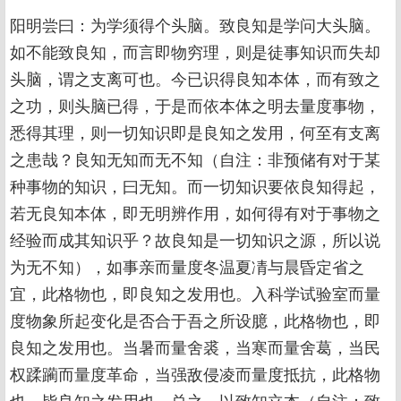
阳明尝曰：为学须得个头脑。致良知是学问大头脑。
如不能致良知，而言即物穷理，则是徒事知识而失却
头脑，谓之支离可也。今已识得良知本体，而有致之
之功，则头脑已得，于是而依本体之明去量度事物，
悉得其理，则一切知识即是良知之发用，何至有支离
之患哉？良知无知而无不知（自注：非预储有对于某
种事物的知识，曰无知。而一切知识要依良知得起，
若无良知本体，即无明辨作用，如何得有对于事物之
经验而成其知识乎？故良知是一切知识之源，所以说
为无不知），如事亲而量度冬温夏凊与晨昏定省之
宜，此格物也，即良知之发用也。入科学试验室而量
度物象所起变化是否合于吾之所设臆，此格物也，即
良知之发用也。当暑而量舍裘，当寒而量舍葛，当民
权蹂躏而量度革命，当强敌侵凌而量度抵抗，此格物
也，皆良知之发用也。总之，以致知立本（自注：致