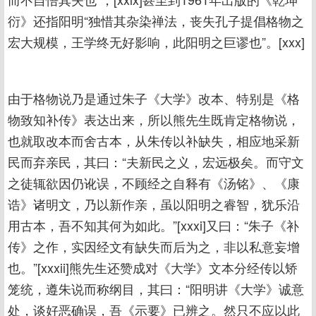
衍》还指阳明“独惜其杂染禅法，丧失孔子提倡格物之
宏大规模，王学终无好影响，此阳明之巨谬也”。[xxx]
由于格物说乃是通过朱子《大学》改本、特别是《格
物致知补传》表达出来，所以熊先生既肯定格物说，
也就取改本而舍古本，从朱传以补缺失，相应地采新
民而弃亲民，其曰：“夫新民之义，宏远极矣。而守文
之徒辄欲因仍讹误，不顾经之自释有《汤铭》、《康
诰》诸明文，乃以新作亲，虽以阳明之睿智，犹乐沿
用古本，吾不知其何为如此。”[xxxi]又曰：“朱子《补
传》之作，实因经文有缺失而后为之，非以私意妄增
也。”[xxxii]熊先生还赞成对《大学》文本分经传以矫
笼统，遵朱说而称纲目，其曰：“阳明讲《大学》诚意
处，谈好恶确误，吾《示要》已辨之。然只不应以此