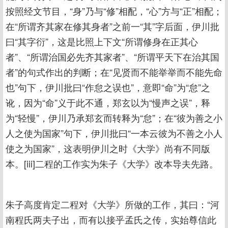
按照经文节目，“身”乃与“修”相配，“心”方与“正”相配；
在“所谓齐其家在修其身者”之前一“其”字后面，伊川批
曰“其字衍”，这是比照上下文“所谓修身在正其心
者”、“所谓治国必先齐其家者”、“所谓平天下在治其国
者”的句式作出的判断；在“见贤而不能举举而不能先命
也”句下，伊川批曰“作怠之误也”，意即“命”为“怠”之
讹，因为“命”义于此不通，郑玄以为“慢声之误”，释
为“轻慢”，伊川乃承郑玄而转释为“怠”；在“彼为善之小
人之使为国家”句下，伊川批曰“一本云彼为不善之小人
使之为国家”，这表明伊川之时《大学》尚有不同版
本。[iii]二程的工作实为朱子《大学》改本导夫先路。
朱子高度肯定二程对《大学》所做的工作，其曰：“河
南程氏两夫子出，而有以接乎孟氏之传，实始尊信此