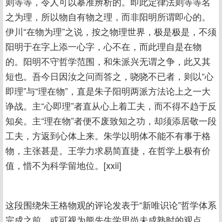
则等等，令人可以摹准辨析的。即此定律法则等等名
之为理，所以物自有物之理，而非阳明所谓即心的。
伊川“在物为理”之说，按之物理世界，极是极是，不须
阳明于在字上添一心字，心不在，而此理自是在物
的。阳明不守哲学范围，和朱派兴无谓之争，此又其
短也。吾今日因汝之问而答之，哓哓不已者，则以“心
即理”与“理在物”，直是朱子阳明两派方法论上之一大
诤战。主“心即理”者直从心上着工夫，而不得不趋于反
知矣。主“理在物”者便不废致知之功，却须添居敬一段
工夫，方返到心体上来。朱学以明体不能不有事于格
物，主张甚是。王学力求易简直捷，在哲学上极有价
值，惜不为科学留地位。[xxii]
这段围绕朱王格物观的评论发表于“新唯识论”哲学体系
完成之前，或可视为熊先生学思尚未成熟时的观点，