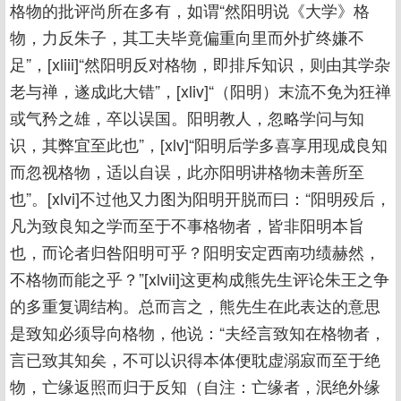
格物的批评尚所在多有，如谓“然阳明说《大学》格
物，力反朱子，其工夫毕竟偏重向里而外扩终嫌不
足”，[xliii]“然阳明反对格物，即排斥知识，则由其学杂
老与禅，遂成此大错”，[xliv]“（阳明）末流不免为狂禅
或气矜之雄，卒以误国。阳明教人，忽略学问与知
识，其弊宜至此也”，[xlv]“阳明后学多喜享用现成良知
而忽视格物，适以自误，此亦阳明讲格物未善所至
也”。[xlvi]不过他又力图为阳明开脱而曰：“阳明殁后，
凡为致良知之学而至于不事格物者，皆非阳明本旨
也，而论者归咎阳明可乎？阳明安定西南功绩赫然，
不格物而能之乎？”[xlvii]这更构成熊先生评论朱王之争
的多重复调结构。总而言之，熊先生在此表达的意思
是致知必须导向格物，他说：“夫经言致知在格物者，
言已致其知矣，不可以识得本体便耽虚溺寂而至于绝
物，亡缘返照而归于反知（自注：亡缘者，泯绝外缘