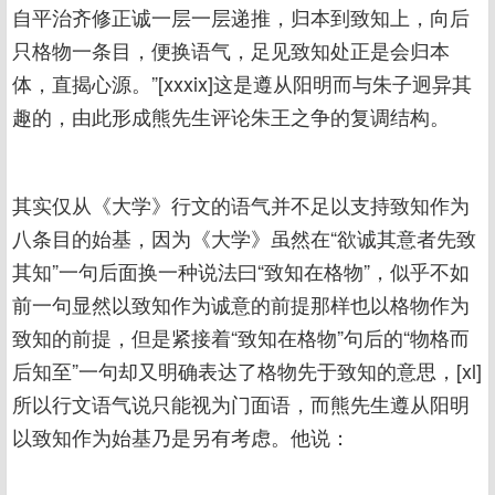
自平治齐修正诚一层一层递推，归本到致知上，向后
只格物一条目，便换语气，足见致知处正是会归本
体，直揭心源。”[xxxix]这是遵从阳明而与朱子迥异其
趣的，由此形成熊先生评论朱王之争的复调结构。
其实仅从《大学》行文的语气并不足以支持致知作为
八条目的始基，因为《大学》虽然在“欲诚其意者先致
其知”一句后面换一种说法曰“致知在格物”，似乎不如
前一句显然以致知作为诚意的前提那样也以格物作为
致知的前提，但是紧接着“致知在格物”句后的“物格而
后知至”一句却又明确表达了格物先于致知的意思，[xl]
所以行文语气说只能视为门面语，而熊先生遵从阳明
以致知作为始基乃是另有考虑。他说：