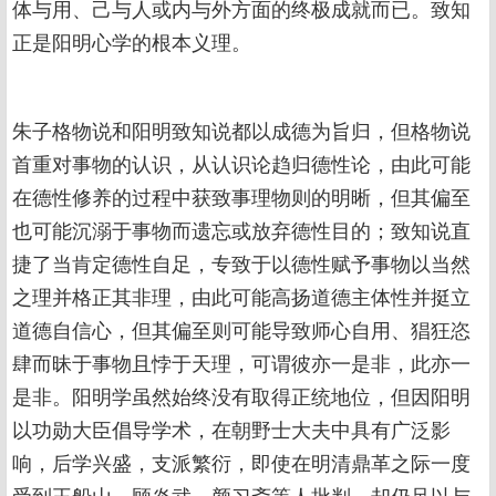
体与用、己与人或内与外方面的终极成就而已。致知
正是阳明心学的根本义理。
朱子格物说和阳明致知说都以成德为旨归，但格物说
首重对事物的认识，从认识论趋归德性论，由此可能
在德性修养的过程中获致事理物则的明晰，但其偏至
也可能沉溺于事物而遗忘或放弃德性目的；致知说直
捷了当肯定德性自足，专致于以德性赋予事物以当然
之理并格正其非理，由此可能高扬道德主体性并挺立
道德自信心，但其偏至则可能导致师心自用、猖狂恣
肆而昧于事物且悖于天理，可谓彼亦一是非，此亦一
是非。阳明学虽然始终没有取得正统地位，但因阳明
以功勋大臣倡导学术，在朝野士大夫中具有广泛影
响，后学兴盛，支派繁衍，即使在明清鼎革之际一度
受到王船山、顾炎武、颜习斋等人批判，却仍足以与