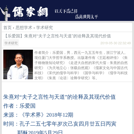
首页
›
思想学术
›
学术研究
【乐爱国】朱熹对“夫子之言性与天道”的诠释及其现代价值
学术研究
2019-05-30 22:32:49
作者简介：乐爱国，男，西元一九五五年生，浙江宁波人。
现任厦门大学哲学系教授。出版著作有《王廷相评传》《朱
子格物致知论研究》《走进大自然的宋代大儒：朱熹的自然
研究》《为天地立心：张载自然观》《儒家文化与中国古代
科技》《宋代的儒学与科学》《国学与科学》《儒学与科技
文明》《朱熹〈论语〉诠释学研究》等。
朱熹对“夫子之言性与天道”的诠释及其现代价值
作者：
乐爱国
来源：
《学术界》2018年12期
时间：孔子二五七零年岁次己亥四月廿五日丙寅
耶稣2019年5月29日