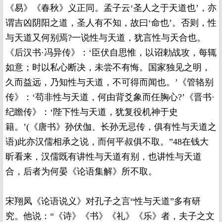
《易》《春秋》义正同。孟子云‘圣人之于天道也’，亦
谓吉凶阴阳之道，圣人有不知，故曰‘命也’。否则，性
与天道又何别焉?一说性与天道，犹言性与天合也。
《后汉书·冯异传》：‘臣伏自思惟，以诏勅战攻，每辄
如意；时以私心断决，未尝不有悔。国家独见之明，
久而益远，乃知性与天道，不可得而闻也。’《管辂别
传》：‘苟非性与天道，何由背爻象而任胸心?’《晋书·
纪瞻传》：‘陛下性与天道，犹复役机神于史
籍。’(《唐书》孙伏伽、长孙无忌传，俱有性与天道之
语)此亦汉儒相承之说，而何平叔俱不取。”48在钱大
昕看来，汉儒既有讲性与天道有别，也讲性与天道
合，后者为何晏《论语集解》所不取。
宋翔凤《论语说义》对孔子之言“性与天道”多有研
究。他说：“《诗》《书》《礼》《乐》者，夫子之文