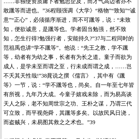
……非独使资质庸下者勉思企及，而才气高迈者亦不
敢躐等而进也。”36程颐强调《大学》“格物”“致知”“诚
意”“正心”，必须循序渐进，而不可躐等，说：“未致
知，便欲诚意，是躐等也。学者固当勉强，然不致
知，怎生行得?勉强行者，安能持久?”37与二程同时的
范祖禹也讲“学不躐等”。他说：“先王之教，学不躐
等，幼者有为幼之事，长者有为长之道。童子而欲为
成人，是学未至而谓之至，行未成而谓之成，……岂
不夭其天性哉!”38晁说之撰《儒言》，其中有《躐
等》一节，说：“学不躐等也，尚矣。自一年至七年皆
有所视，九年乃大成。今童子嬉戏未除，而为易高谈
天人之际，老不知周世宗之功、王朴之谋，乃谓三代
可立致，而平视尧舜，其躐等多矣。以故民风日浇，
而盗贼兴，未易图其救之之术也。”39