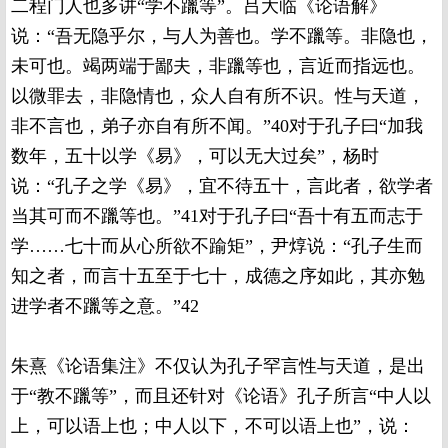
二程门人也多讲“学不躐等”。吕大临《论语解》
说：“吾无隐乎尔，与人为善也。学不躐等。非隐也，
未可也。竭两端于鄙夫，非躐等也，言近而指远也。
以微罪去，非隐情也，众人自有所不识。性与天道，
非不言也，弟子亦自有所不闻。”40对于孔子曰“加我
数年，五十以学《易》，可以无大过矣”，杨时
说：“孔子之学《易》，宜不待五十，言此者，欲学者
当其可而不躐等也。”41对于孔子曰“吾十有五而志于
学……七十而从心所欲不踰矩”，尹焞说：“孔子生而
知之者，而言十五至于七十，成德之序如此，其亦勉
进学者不躐等之意。”42
朱熹《论语集注》不仅认为孔子罕言性与天道，是出
于“教不躐等”，而且还针对《论语》孔子所言“中人以
上，可以语上也；中人以下，不可以语上也”，说：