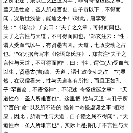
之所记述，咸以仁义正道为本，非有奇怪虚诞之事。
盖天道性命，圣人所难言也。自子贡以下，不得而
闻，况后世浅儒，能通之乎!”5对此，唐李贤
注：“《论语》子贡曰：‘夫子之文章，可得而闻也。
夫子之言性与天道，不可得而闻也。’郑玄注云：‘性，
谓人受血气以生，有贤愚吉凶。天道，七政变动之占
也。’”6(另据唐写本《论语郑氏注》，郑玄注“夫子之
言性与天道，不可得而闻”，曰：“性，谓仁(人)受血气
以生，贤愚古(吉)凶。天道，谓七政变动之占。”7)显
然，在汉儒看来，性与天道各有所指，而且正如孔
子“罕言命，不语怪神”，不记述“奇怪虚诞之事”，“天
道性命，圣人所难言也”。这里把“性与天道”与孔子所
罕言的“命”以及所不语的“怪神”“奇怪虚诞之事”相对
应，因此，所谓“性与天道，自子赣之属不得闻”，“天
道性命，圣人所难言也”，实际上是指孔子不言性与天