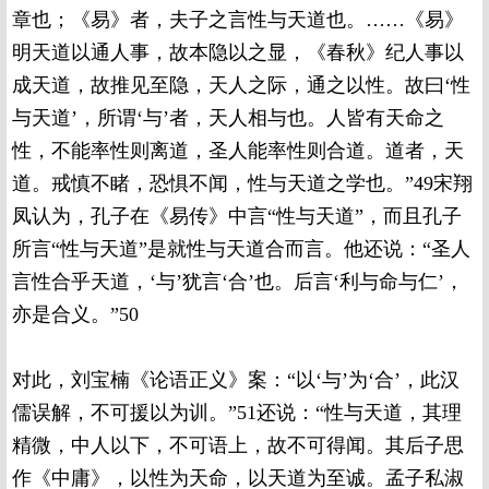
章也；《易》者，夫子之言性与天道也。……《易》
明天道以通人事，故本隐以之显，《春秋》纪人事以
成天道，故推见至隐，天人之际，通之以性。故曰‘性
与天道’，所谓‘与’者，天人相与也。人皆有天命之
性，不能率性则离道，圣人能率性则合道。道者，天
道。戒慎不睹，恐惧不闻，性与天道之学也。”49宋翔
凤认为，孔子在《易传》中言“性与天道”，而且孔子
所言“性与天道”是就性与天道合而言。他还说：“圣人
言性合乎天道，‘与’犹言‘合’也。后言‘利与命与仁’，
亦是合义。”50
对此，刘宝楠《论语正义》案：“以‘与’为‘合’，此汉
儒误解，不可援以为训。”51还说：“性与天道，其理
精微，中人以下，不可语上，故不可得闻。其后子思
作《中庸》，以性为天命，以天道为至诚。孟子私淑