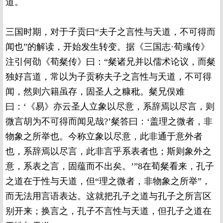
道。
三国时期，对于子贡曰“夫子之言性与天道，不可得而
闻也”的解读，开始发生转变。据《三国志·荀彧传》
注引何劭《荀粲传》曰：“粲诸兄并以儒术论议，而粲
独好言道，常以为子贡称夫子之言性与天道，不可得
闻，然则六籍虽存，固圣人之糠秕。粲兄俣难
曰：‘《易》亦云圣人立象以尽意，系辞焉以尽言，则
微言胡为不可得而闻见哉?’粲答曰：‘盖理之微者，非
物象之所举也。今称立象以尽意，此非通于意外者
也，系辞焉以尽言，此非言乎系表者也；斯则象外之
意，系表之言，固蕴而不出矣。’”8在荀粲看来，孔子
之道在于性与天道，但“理之微者，非物象之所举”，
而无法用言语表达。这就把孔子之道与孔子之所言区
别开来；换言之，孔子不言性与天道，但孔子之道在