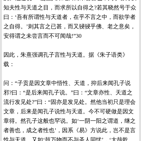
知夫性与天道之目，而求所以自得之?若其晓然号于众
曰：‘吾有所谓性与天道者，在乎不言之中，而欲学者
之自得。’则其言之已甚，而又骎骎乎佛、老之意矣，
安得谓之未尝言而不可闻哉!”30
因此，朱熹强调孔子言性与天道。据《朱子语类》
载：
问：“子贡是因文章中悟性、天道，抑后来闻孔子说
邪?曰：“是后来闻孔子说。”曰：“文章亦性、天道之
流行发见处?”曰：“固亦是发见处。然他当初只是理会
文章，后来是闻孔子说性与天道。今不可硬做是因文
章得。然孔子这般也罕说。如‘一阴一阳之谓道，继之
者善也，成之者性也’，因系《易》方说此，岂不是言
性与天道。又如‘鼓万物而不与圣人同忧’，‘大哉乾