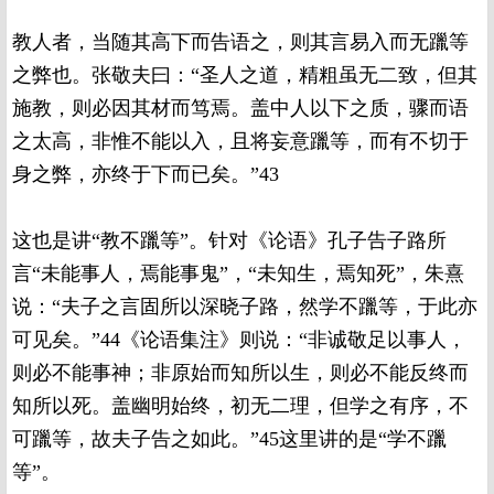
教人者，当随其高下而告语之，则其言易入而无躐等
之弊也。张敬夫曰：“圣人之道，精粗虽无二致，但其
施教，则必因其材而笃焉。盖中人以下之质，骤而语
之太高，非惟不能以入，且将妄意躐等，而有不切于
身之弊，亦终于下而已矣。”43
这也是讲“教不躐等”。针对《论语》孔子告子路所
言“未能事人，焉能事鬼”，“未知生，焉知死”，朱熹
说：“夫子之言固所以深晓子路，然学不躐等，于此亦
可见矣。”44《论语集注》则说：“非诚敬足以事人，
则必不能事神；非原始而知所以生，则必不能反终而
知所以死。盖幽明始终，初无二理，但学之有序，不
可躐等，故夫子告之如此。”45这里讲的是“学不躐
等”。