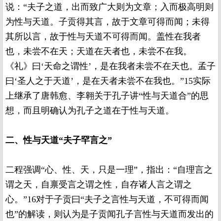
说：“夫子之道，出而致广大则为文章；入而极高明则
为性与天道。子贡得其言，故于文章可得而闻；未得
其所以言，故于性与天道不可得而闻。盖性在我者
也，未尝不在天；天道在天者也，未尝不在我。
《礼》曰‘天命之谓性’，是在我者未尝不在天也。孟子
曰‘圣人之于天道’，是在天者未尝不在我也。”15实际
上继承了唐韩愈、李翱关于孔子讲“性与天道合”的思
想，而且明确认为孔子之道在于性与天道。
二、性与天道“夫子罕言之”
二程强调“心、性、天，只是一理”，指出：“自理言之
谓之天，自禀受言之谓之性，自存诸人言之谓之
心。”16对于子贡曰“夫子之言性与天道，不可得而闻
也”的解读，则认为是子贡闻孔子言性与天道而发出的