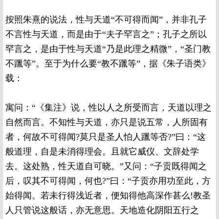
按照朱熹的说法，性与天道“不可得而闻”，并非孔子
不言性与天道，而是由于“夫子罕言之”；孔子之所以
罕言之，是由于性与天道“乃是此理之精微”，“圣门教
不躐等”。至于为什么要“教不躐等”，据《朱子语类》
载：
寓问：“《集注》说，性以人之所受而言，天道以理之
自然而言。不知性与天道，亦只是说五常，人所固有
者，何故不可得闻?莫只是圣人怕人躐等否?”曰：“这
般道理，自是未消得理会。且就它威仪、文辞处学
去。这处熟，性天道自可晓。”又问：“子贡既得闻之
后，叹其不可得闻，何也?”曰：“子贡亦用功至此，方
始得闻。若未行得浅近者，便知得他高深作甚么!教圣
人只管说这般话，亦无意思。天地造化阴阳五行之