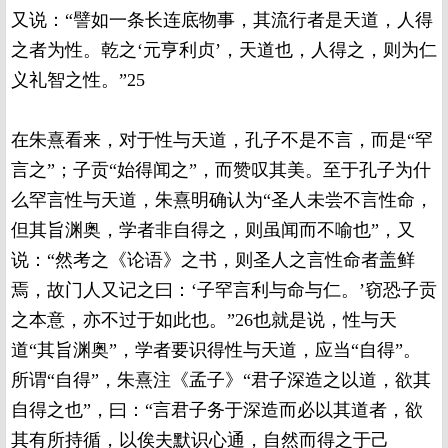
又说：“譬如一条长连底物事，其流行者是天道，人得
之者为性。乾之‘元亨利贞’，天道也，人得之，则为仁
义礼智之性。”25
在朱熹看来，对于性与天道，孔子不是不言，而是“罕
言之”；子贡“始得闻之”，而赞叹其美。至于孔子为什
么罕言性与天道，朱熹明确认为“圣人未尝不言性命，
但其旨渊奥，学者非自得之，则虽闻而不喻也”，又
说：“然考之《论语》之书，则圣人之言性命者盖鲜
焉，故门人又记之曰：‘子罕言利与命与仁。’窃恐子贡
之本意，亦不过于如此也。”26也就是说，性与天
道“其旨渊奥”，学者要识得性与天道，应当“自得”。
所谓“自得”，朱熹注《孟子》“君子深造之以道，欲其
自得之也”，曰：“言君子务于深造而必以其道者，欲
其有所持循，以俟夫默识心通，自然而得之于己