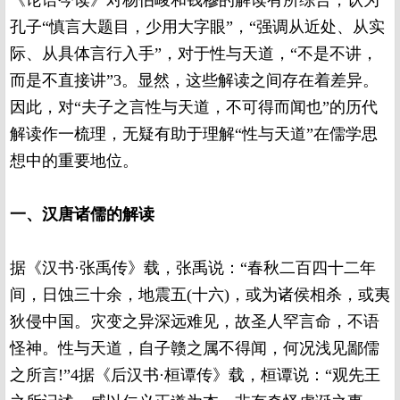
《论语今读》对杨伯峻和钱穆的解读有所综合，认为
孔子“慎言大题目，少用大字眼”，“强调从近处、从实
际、从具体言行入手”，对于性与天道，“不是不讲，
而是不直接讲”3。显然，这些解读之间存在着差异。
因此，对“夫子之言性与天道，不可得而闻也”的历代
解读作一梳理，无疑有助于理解“性与天道”在儒学思
想中的重要地位。
一、汉唐诸儒的解读
据《汉书·张禹传》载，张禹说：“春秋二百四十二年
间，日蚀三十余，地震五(十六)，或为诸侯相杀，或夷
狄侵中国。灾变之异深远难见，故圣人罕言命，不语
怪神。性与天道，自子赣之属不得闻，何况浅见鄙儒
之所言!”4据《后汉书·桓谭传》载，桓谭说：“观先王