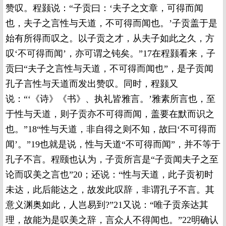
赞叹。程颢说：“子贡曰：‘夫子之文章，可得而闻
也，夫子之言性与天道，不可得而闻也。’子贡盖于是
始有所得而叹之。以子贡之才，从夫子如此之久，方
叹‘不可得而闻’，亦可谓之钝矣。”17在程颢看来，子
贡曰“夫子之言性与天道，不可得而闻也”，是子贡闻
孔子言性与天道而发出赞叹。同时，程颢又
说：“‘《诗》《书》、执礼皆雅言。’雅素所言也，至
于性与天道，则子贡亦不可得而闻，盖要在默而识之
也。”18“性与天道，非自得之则不知，故曰‘不可得而
闻’。”19也就是说，性与天道“不可得而闻”，并不等于
孔子不言。程颐也认为，子贡所言是“子贡闻夫子之至
论而叹美之言也”20；还说：“性与天道，此子贡初时
未达，此后能达之，故发此叹辞，非谓孔子不言。其
意义渊奥如此，人岂易到?”21又说：“唯子贡亲达其
理，故能为是叹美之辞，言众人不得闻也。”22明确认