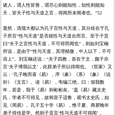
诸人，谓人性皆善，谓尽心则能知性，知性则能知
天，皆夫子性与天道之言，得闻所未闻者也。”52
显然，清儒大都认为孔子言性与天道，其分歧在于孔
子所言“性与天道”是否就性与天道合而言。至于子贡
曰“夫子之言性与天道，不可得而闻也”，则如刘宝楠
所说，是由于“性与天道，其理精微，中人以下，不可
语上”。刘宝楠还说：“夫子四教，首在于文，颜子亦
言‘夫子博我以文’，此群弟子所以得闻也。《世家》又
云：‘孔子晚而喜《易》，序《彖》《系》《象》《说
卦》《文言》。读《易》，韦编三绝。曰：假我数
年，若是，我于《易》则彬彬矣。’盖《易》藏太史
氏，学者不可得见，故韩宣子适鲁，观书太史氏，始
见《周易》。孔子五十学《易》，惟子夏、商瞿晚年
弟子得传是学。然则子贡言‘性与天道不可得闻’，