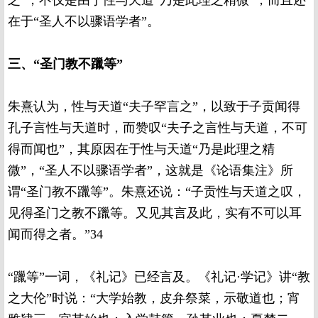
之”，不仅是由于性与天道“乃是此理之精微”，而且还
在于“圣人不以骤语学者”。
三、“圣门教不躐等”
朱熹认为，性与天道“夫子罕言之”，以致于子贡闻得
孔子言性与天道时，而赞叹“夫子之言性与天道，不可
得而闻也”，其原因在于性与天道“乃是此理之精
微”，“圣人不以骤语学者”，这就是《论语集注》所
谓“圣门教不躐等”。朱熹还说：“子贡性与天道之叹，
见得圣门之教不躐等。又见其言及此，实有不可以耳
闻而得之者。”34
“躐等”一词，《礼记》已经言及。《礼记·学记》讲“教
之大伦”时说：“大学始教，皮弁祭菜，示敬道也；宵