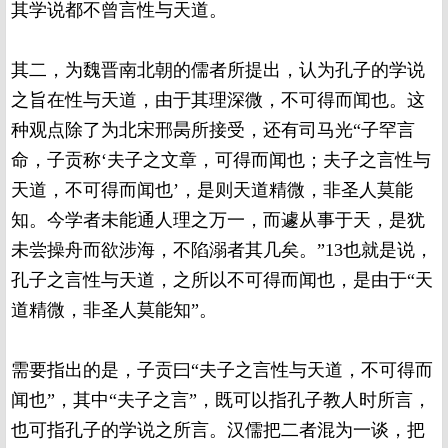
其学说都不曾言性与天道。
其二，为魏晋南北朝的儒者所提出，认为孔子的学说
之旨在性与天道，由于其理深微，不可得而闻也。这
种观点除了为北宋邢昺所接受，还有司马光“子罕言
命，子贡称‘夫子之文章，可得而闻也；夫子之言性与
天道，不可得而闻也’，是则天道精微，非圣人莫能
知。今学者未能通人理之万一，而遽从事于天，是犹
未尝操舟而欲涉海，不陷溺者其几矣。”13也就是说，
孔子之言性与天道，之所以不可得而闻也，是由于“天
道精微，非圣人莫能知”。
需要指出的是，子贡曰“夫子之言性与天道，不可得而
闻也”，其中“夫子之言”，既可以指孔子教人时所言，
也可指孔子的学说之所言。汉儒把二者混为一谈，把