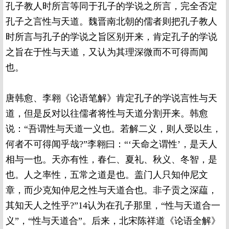
孔子教人时所言等同于孔子的学说之所言，完全否定
孔子之言性与天道。魏晋南北朝的儒者则把孔子教人
时所言与孔子的学说之旨区别开来，肯定孔子的学说
之旨在于性与天道，又认为其理深微而不可得而闻
也
。
唐韩愈、李翱《论语笔解》肯定孔子的学说言性与天
道，但是反对以往儒者将性与天道分割开来。韩愈
说：“吾谓性与天道一义也。若解二义，则人受以生，
何者不可得闻乎哉?”李翱曰：“‘天命之谓性’，是天人
相与一也。天亦有性，春仁、夏礼、秋义、冬智，是
也。人之率性，五常之道是也。盖门人只知仲尼文
章，而少克知仲尼之性与天道合也。非子贡之深藴，
其知天人之性乎?”14认为在孔子那里，“性与天道合一
义”，“性与天道合”。后来，北宋陈祥道《论语全解》