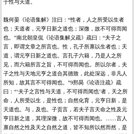
于性与天道。
魏何晏《论语集解》注曰：“性者，人之所受以生者
也；天道者，元亨日新之道也；深微，故不可得而闻
也。”南北朝皇侃《论语集解义疏》疏曰：“夫子之
言，即谓文章之所言也。性，孔子所禀以生者也；天
道，谓元亨日新之道也。言孔子六籍，乃是人之所
见，而六籍所言之旨，不可得而闻也。所以尔者，夫
子之性与天地元亨之道合其德致，此处深远，非凡人
所知，故其言不可得闻也。”9邢昺《论语注疏》疏
曰：“‘夫子之言性与天道，不可得而闻也’者，天之所
命，人所受以生，是性也；自然化育，元亨日新，是
天道也。与，及也。子贡言，若夫子言天命之性及元
亨日新之道，其理深微，故不可得而闻也。……言人
禀自然之性及天之自然之道，皆不知所以然而然，是