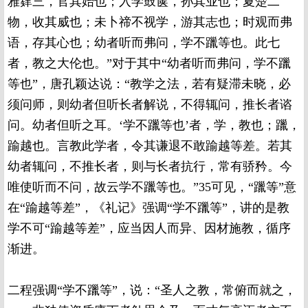
雅肄三，官其始也；入学鼓箧，孙其业也；夏楚二
物，收其威也；未卜禘不视学，游其志也；时观而弗
语，存其心也；幼者听而弗问，学不躐等也。此七
者，教之大伦也。”对于其中“幼者听而弗问，学不躐
等也”，唐孔颖达说：“教学之法，若有疑滞未晓，必
须问师，则幼者但听长者解说，不得辄问，推长者谘
问。幼者但听之耳。‘学不躐等也’者，学，教也；躐，
踰越也。言教此学者，令其谦退不敢踰越等差。若其
幼者辄问，不推长者，则与长者抗行，常有骄矜。今
唯使听而不问，故云学不躐等也。”35可见，“躐等”意
在“踰越等差”，《礼记》强调“学不躐等”，讲的是教
学不可“踰越等差”，应当因人而异、因材施教，循序
渐进。
二程强调“学不躐等”，说：“圣人之教，常俯而就之，