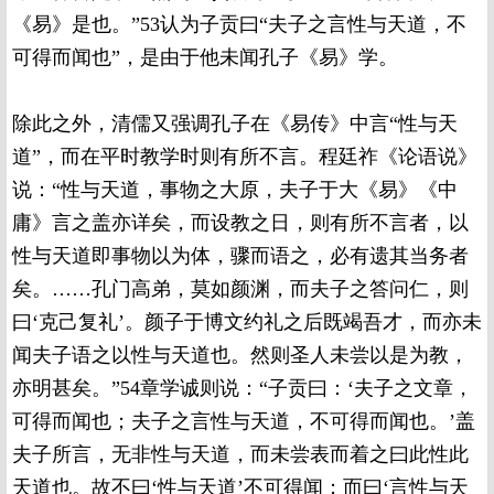
《易》是也。”53认为子贡曰“夫子之言性与天道，不
可得而闻也”，是由于他未闻孔子《易》学。
除此之外，清儒又强调孔子在《易传》中言“性与天
道”，而在平时教学时则有所不言。程廷祚《论语说》
说：“性与天道，事物之大原，夫子于大《易》《中
庸》言之盖亦详矣，而设教之日，则有所不言者，以
性与天道即事物以为体，骤而语之，必有遗其当务者
矣。……孔门高弟，莫如颜渊，而夫子之答问仁，则
曰‘克己复礼’。颜子于博文约礼之后既竭吾才，而亦未
闻夫子语之以性与天道也。然则圣人未尝以是为教，
亦明甚矣。”54章学诚则说：“子贡曰：‘夫子之文章，
可得而闻也；夫子之言性与天道，不可得而闻也。’盖
夫子所言，无非性与天道，而未尝表而着之曰此性此
天道也。故不曰‘性与天道’不可得闻；而曰‘言性与天