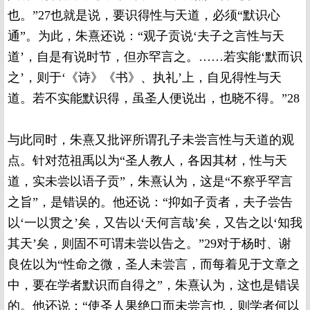
也。”27也就是说，要识得性与天道，必须“默识心
通”。为此，朱熹还说：“观子贡说‘夫子之言性与天
道’，自是有说时节，但亦罕言之。……若实能‘默而识
之’，则于‘《诗》《书》、执礼’上，自见得性与天
道。若不实能默识得，虽圣人便说出，也晓不得。”28
与此同时，朱熹又批评所谓孔子未尝言性与天道的观
点。针对范祖禹以为“圣人教人，各因其材，性与天
道，实未尝以语子贡”，朱熹认为，这是“不察乎罕言
之旨”，是错误的。他还说：“抑如子贡者，夫子尝告
以‘一以贯之’矣，又告以‘天何言哉’矣，又告之以‘知我
其天’矣，则固不可谓未尝以告之。”29对于杨时、谢
良佐以为“性命之微，圣人未尝言，而每着见于文章之
中，要在学者默识而自得之”，朱熹认为，这也是错误
的。他还说：“使圣人果绝口而未尝言也，则学者何以