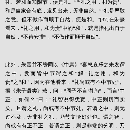
礼。若和而知限节，便是礼。”“‘礼之用，和为贵’。
和是自家合有底，发见出来，无非自然。”“礼是严敬
之意。但不做作而顺于自然，便是和。”[37]在朱熹
看来，“礼之用，和为贵”中的“和”，就是指礼出自于
自然，“不待安排”，“不做作而顺于自然”。
此外，朱熹并不赞同以《中庸》“喜怒哀乐之未发谓
之中，发而皆中节谓之和”解“礼之用，和为
贵”之“和”，因为在他看来，“礼尚或有不中节处”。
据《朱子语类》载，问：“周子不言‘礼智’，而言‘中
正’，如何？”曰：“礼智说得犹宽，中正则切而实
矣。且谓之礼，尚或有不中节处。若谓之中，则无
过不及，无非礼之礼，乃节文恰好处也。谓之智，
尚或有有正不正，若谓之正，则是非端的分明，乃