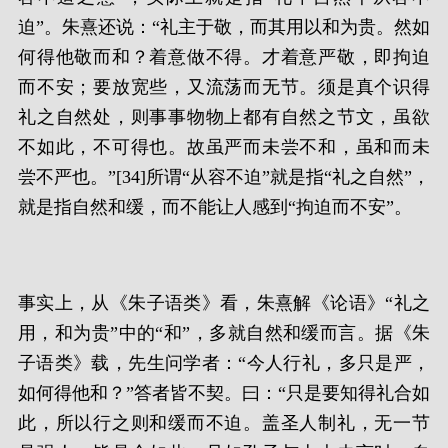
迫”。朱熹还说：“礼主于敬，而其用以和为贵。然如
何得他敬而和？着意做不得。才着意严敬，即拘迫
而不安；要放宽些，又流荡而无节。须是真个识得
礼之自然处，则事事物物上都有自然之节文，虽欲
不如此，不可得也。故虽严而未尝不和，虽和而未
尝不严也。”[34]所谓“从容不迫”就是指“礼之自然”，
就是指自然和缓，而不能让人感到“拘迫而不安”。
事实上，从《朱子语类》看，朱熹解《论语》“礼之
用，和为贵”中的“和”，多就自然和缓而言。据《朱
子语类》载，先生问学者：“今人行礼，多只是严，
如何得他和？”答者皆不契。曰：“只是要知得礼合如
此，所以行之则和缓而不迫。盖圣人制礼，无一节