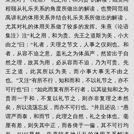
程颐从礼乐关系的角度所做出的解读，也赞同范祖
禹讲礼的体用关系并结合礼乐关系所做出的解读，
尤其对礼的体用关系做了较多的发挥。朱熹《论语
集注》注“礼之用，和为贵。先王之道斯为美，小大
由之”曰：“礼者，天理之节文，人事之仪则也。和
者，从容不迫之意。盖礼之为体虽严，然皆出于自
然之理，故其为用，必从容而不迫，乃为可贵。先
王之道，此其所以为美，而小事大事无不由之
也。”又注“有所不行，知和而和，不以礼节之，亦不
可行也”曰：“如此而复有所不行者，以其徒知和之为
贵而一于和，不复以礼节之，则亦非复理之本然
矣，所以流荡忘反，而亦不可行也。”并且还说：“愚
谓严而泰，和而节，此理之自然，礼之全体也。毫
厘有差，则失其中正，而各倚于一偏，其不可行均