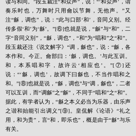
读与和同。”段玉裁注“和众声”，说：“‘和众声’，谓
奏乐时也，万舞时只用龠以节舞，无他声。”又
注“龢，调也”，说：“此与口部‘和’，音同义别。经
传多假‘和’为‘龢’。”[⑥]也就是说，“龢”与“和”，二
字“音同义别”，“龢，调也”，“和”为“唱和”之“和”。
段玉裁还注《说文解字》“调，龢也”，说：“龢，各
本作和。今正。龠部曰：‘龢，调也。’与此互训。
和，本系唱和字，故许云‘相应也’。”[⑦]还
说：“‘龢，调也’，故调下曰龢也，不当作唱和之
和。”[⑧]也就是说，“龢，调也”与“调，龢也”，二者
可以互训，而“调龢”之“龢”，不同于“唱和”之“和”。
据此，有学者认为，“龢之本义必当为乐器，由乐声
之谐和始能引出调义”[⑨]。皇侃解《论语》“礼之
用，和为贵”，言“和，即乐也”，概是由于“龢”与乐
有关。