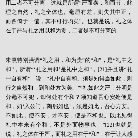
用二者不可分离。这就是所谓“严而泰，和而节，此
理之自然，礼之全体也。毫厘有差，则失其中正，
而各倚于一偏，其不可行均矣”。也就是说，礼之体
在于严与礼之用以和为贵，二者是不可分离的。
朱熹特别强调“礼之用，和为贵”的“和”，是“礼中之
和”，所谓“‘礼之用和’是礼中之和”，[21]并且讲“礼
中自有和”，说：“礼中自有和。须是知得当如此，则
行之自然和，到和处方为美。”“礼如此之严，分明是
分毫不可犯，却何处有个和？须知道吾心安处便是
和，如‘入公门，鞠躬如也’，须是如此，吾心方安。
不如此，便不安，才不安，便是不和也。以此见得
礼中本来有个和，不是外面物事也。”[22]也就是
说，礼之体在于严，而礼之用在于“和”，在于让人感