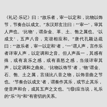
《礼记·乐记》曰：“故乐者，审一以定和，比物以饰
节，节奏合以成文。”东汉郑玄注曰：“‘审一’，审其
人声也。‘比物’，谓杂金、革、土、匏之属也。‘以
成文’，五声八音，克谐相应和。”唐代孔颖达疏
曰：“‘故乐者，审一以定和’者，‘一’谓人声，言作乐
者详审人声，以定调和之音。但人声虽一，其感有
殊，或有哀乐之感，或有喜怒之感，当须详审其
声，以定调和之曲矣。‘比物以饰节’者，‘物’谓金、
石、匏、土之属，言须比八音之物，以饰音曲之节
也。‘节奏合以成文’者，谓奏作其乐，或节止其乐，
使音声和合，成其五声之文也。”[⑩]应当说，礼乐
的“乐”与“和”有密切的关系。