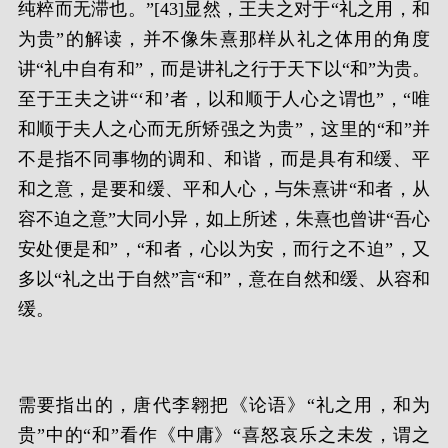
纯粹而无滞也。”[43]显然，王夫之对于“礼之用，和
为贵”的解读，并不像朱熹那样从礼之体用的角度
讲“礼中自有和”，而是讲礼之行于天下以“和”为贵。
至于王夫之讲“‘和’者，以和顺于人心之谓也”，“唯
和顺于夫人之心而无所矫强之为贵”，这里的“和”并
不是指不同事物的调和、和谐，而是具有和缓、平
和之意，是要和缓、平和人心，与朱熹讲“和者，从
容不迫之意”大同小异，如上所述，朱熹也曾讲“吾心
安处便是和”，“和者，心以为安，而行之不迫”，又
多以“礼之出于自然”言“和”，意在自然和缓、从容和
缓。
需要指出的，唐代李翱把《论语》“礼之用，和为
贵”中的“和”看作《中庸》“喜怒哀乐之未发，谓之