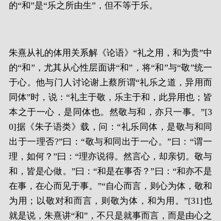
的“和”是“乐之所由生”，但不等于乐。
朱熹从礼的体用关系解《论语》“礼之用，和为贵”中
的“和”，尤其从心性层面讲“和”，将“和”与“敬”统一
于心。他与门人讨论谢上蔡所谓“礼乐之道，异用而
同体”时，说：“礼主于敬，乐主于和，此异用也；皆
本之于一心，是同体也。然敬与和，亦只一事。”[3
0]据《朱子语类》载，问：“礼乐同体，是敬与和同
出于一理否?”曰：“敬与和同出于一心。”曰：“谓一
理，如何？”曰：“理亦说得。然言心，却亲切。敬与
和，皆是心做。”曰：“和是在事否？”曰：“和亦不是
在事，在心而见于事。”“自心而言，则心为体，敬和
为用；以敬对和而言，则敬为体，和为用。”[31]也
就是说，朱熹讲“和”，不只是就事而言，而是由心之