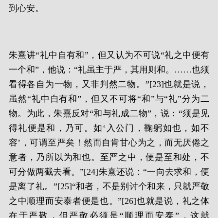
到心安。
朱熹讲“礼中自有和”，但又认为不可说“礼之中便有
一个和”，他说：“礼虽主于严，其用则和。……也须
看得各自为一物，又非判然二物。”[23]也就是说，
虽然“礼中自有和”，但又不可将“和”与“礼”分为二
物。为此，朱熹反对“和与礼成二物”，说：“须是见
得礼便是和，乃可。如‘入公门，鞠躬如也，如不
容’，可谓至严矣！然而自肯甘心为之，而无厌倦之
意者，乃所以为和也。至严之中，便是至和处，不
可分做两截去看。”[24]朱熹还说：“一向去求和，便
是离了礼。”[25]“和者，不是别讨个和来，只就严敬
之中顺理而安泰者便是也。”[26]也就是说，礼之体
在于严敬，但严敬必须是“顺理而安泰”，这就