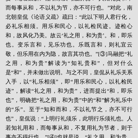
而每事从和，不以礼为节，亦不可行也。”对此，南
北朝皇侃《论语义疏》疏曰：“此以下明人君行化，
必礼乐相须。用乐和民心，以礼检民迹。迹检心
和，故风化乃美。故云‘礼之用，和为贵’。和，即乐
也。变乐言和，见乐功也。乐既言和，则礼宜云
敬，但乐用在内为隐，故言其功也。”[③]马融把“礼
之用，和为贵”解读为“知礼贵和”，但对什么
是“和”，并未做出说明。与之不同，皇侃从礼乐关系
入手，以“礼乐相须”，即“用乐和民心，以礼检民
迹”，解读“礼之用，和为贵”，进而提出“和，即乐
也”，明确把“礼之用，和为贵”中的“和”解为礼乐中
的“乐”。至于“知和而和，不以礼节之，亦不可行
也”，皇侃说：“上明行礼须乐，此明行乐须礼也。人
若知礼用和，而每事从和，不复用礼为节者，则于
事亦不得行也。”[④]也就是说，“礼之用，和为贵。