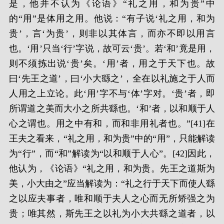
是，他并不认为《论语》“礼之用，和为贵”中
的“用”是体用之用。他说：“有子说‘礼之用，和为
贵’，言‘为贵’，则非以其体言，而亦不即以用言
也。‘用’只当‘行’字说，故可云‘贵’。若‘和’竟是用，
则不须拣出说‘贵’矣。‘用’者，用之于天下也。故
曰‘先王之道’，曰‘小大繇之’，全在以礼施之于人而
人用之上立论。此‘用’字不与‘体’字对。‘贵’者，即
所谓道之美而大小之所共繇也。‘和’者，以和顺于人
心之谓也。用之中有和，而和非用礼者也。”[41]在
王夫之看来，“礼之用，和为贵”中的“用”，只能解读
为“行”，而“和”解读为“以和顺于人心”。[42]因此，
他认为，《论语》“礼之用，和为贵。先王之道斯为
美，小大由之”应当解读为：“礼之行于天下而使人繇
之以应夫事者，唯和顺于夫人之心而无所矫强之为
贵；唯其然，斯先王之以礼为小大共繇之道者，以