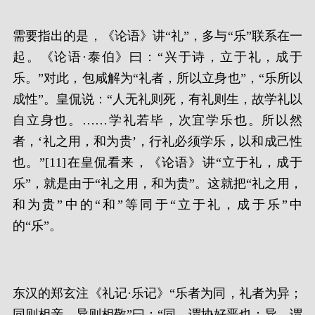
需要指出的是，《论语》讲“礼”，多与“乐”联系在一
起。《论语·泰伯》曰：“兴于诗，立于礼，成于
乐。”对此，包咸解为“礼者，所以立身也”，“乐所以
成性”。皇侃说：“人无礼则死，有礼则生，故学礼以
自立身也。……学礼若毕，次宜学乐也。所以然
者，‘礼之用，和为贵’，行礼必须学乐，以和成己性
也。”[11]在皇侃看来，《论语》讲“立于礼，成于
乐”，就是由于“礼之用，和为贵”。这就把“礼之用，
和为贵”中的“和”等同于“立于礼，成于乐”中
的“乐”。
东汉的郑玄注《礼记·乐记》“乐者为同，礼者为异；
同则相亲，异则相敬”曰：“同，谓协好恶也；异，谓