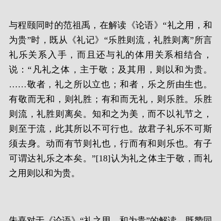
与程颐同时的范祖禹，在解读《论语》“礼之用，和
为贵”时，既从《礼记》“乐胜则流，礼胜则离”所言
礼乐关系入手，而且还与礼的体用关系相结合，
说：“凡礼之体，主于敬；及其用，则以和为贵。
……敬者，礼之所以立也；和者，乐之所由生也。
有敬而无和，则礼胜；有和而无礼，则乐胜。乐胜
则流，礼胜则离矣。知和之为美，而不以礼节之，
则至于流，此其所以不可行也。故君子礼乐不可斯
须去身。动而有节则礼也，行而有和则乐也。有子
可谓达礼乐之本矣。”[18]认为礼之体主于敬，而礼
之用则以和为贵。
朱熹对于《论语》“礼之用，和为贵”的解读，既赞同