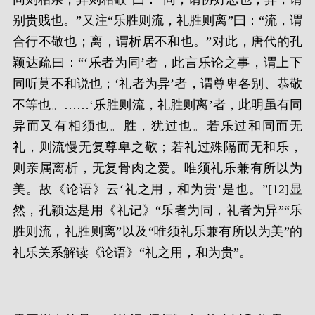
别贵贱也。”又注“乐胜则流，礼胜则离”曰：“流，谓
合行不敬也；离，谓析居不和也。”对此，唐代的孔
颖达疏曰：“‘乐者为同’者，此言乐论之事，谓上下
同听莫不和说也；‘礼者为异’者，谓尊卑各别、恭敬
不等也。……‘乐胜则流，礼胜则离’者，此明虽有同
异而又有相须也。胜，犹过也。若乐过和同而无
礼，则流慢无复尊卑之敬；若礼过殊隔而无和乐，
则亲属离析，无复骨肉之爱。唯须礼乐兼有所以为
美。故《论语》云‘礼之用，和为贵’是也。”[12]显
然，孔颖达是用《礼记》“乐者为同，礼者为异”“乐
胜则流，礼胜则离”以及“唯须礼乐兼有所以为美”的
礼乐关系解读《论语》“礼之用，和为贵”。