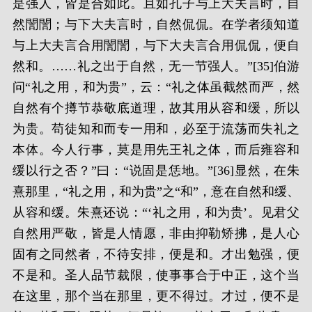
是强人，皆是合如此。且如孔子与上大夫言时，自
然誾誾；与下大夫言时，自然侃侃。在学者须知道
与上大夫言合用誾誾，与下大夫言合用侃侃，便自
然和。……礼之出于自然，无一节强人。”[35]伯游
问“礼之用，和为贵”，云：“礼之体虽截然而严，然
自然有个撙节恭敬底道理，故其用从容和缓，所以
为贵。苟徒知和而专一用和，必至于流荡而失礼之
本体。今人行事，莫是用先王礼之体，而后雍容和
缓以行之否？”曰：“说固是恁地。”[36]显然，在朱
熹那里，“礼之用，和为贵”之“和”，意在自然和缓、
从容和缓。朱熹还说：“‘礼之用，和为贵’。见君父
自然用严敬，皆是人情愿，非由抑勒矫拂，是人心
固有之同然者，不待安排，便是和。才出勉强，便
不是和。圣人品节裁限，使事事合于中正，这个当
在这里，那个当在那里，更不得过。才过，便不是