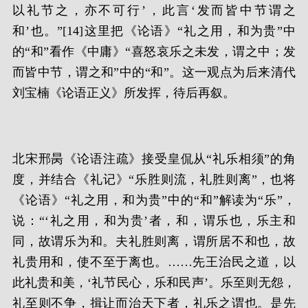
以礼节之，亦不可行’，此言‘发而皆中节谓之
和’也。”[14]这里把《论语》“礼之用，和为贵”中
的“和”看作《中庸》“喜怒哀乐之未发，谓之中；发
而皆中节，谓之和”中的“和”。这一观点为后来清代
刘宝楠《论语正义》所发挥，待后再叙。
北宋邢昺《论语注疏》接受皇侃从“礼乐相须”的角
度，并结合《礼记》“乐胜则流，礼胜则离”，也将
《论语》“礼之用，和为贵”中的“和”解读为“乐”，
说：“‘礼之用，和为贵’者，和，谓乐也，乐主和
同，故谓乐为和。夫礼胜则离，谓所居不和也，故
礼贵用和，使不至于离也。……先王治民之道，以
此礼贵和美，‘礼节民心，乐和民声’。乐至则无怨，
礼至则不争，揖让而治天下者，礼乐之谓也。是先