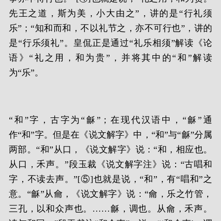
先王之道，斯为美，小大由之”，讲的是“行礼须
乐”；“知和而和，不以礼节之，亦不可行也”，讲的
是“行乐须礼”。皇侃正是通过“礼乐相须”解读《论
语》“礼之用，和为贵”，并将其中的“和”解读
为“乐”。
“和”字，古字为“龢”；在现代汉语中，“龢”通
作“和”字。但是在《说文解字》中，“和”与“龢”分属
两部。“和”从口，《说文解字》说：“和，相应也。
从口，禾声。”段玉裁《说文解字注》说：“古唱和
字，不读去声。”[⑤]也就是说，“和”，有“唱和”之
意。“龢”从龠，《说文解字》说：“龠，乐之竹管，
三孔，以和众声也。……龢，调也。从龠，禾声。