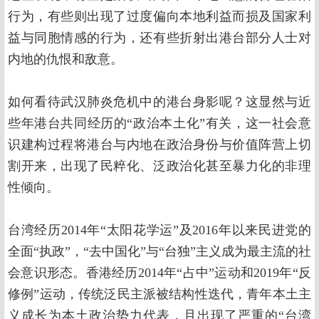
行为，有些则出现了过度偏向本地利益而损及国家利
益与同胞情感的行为，还有些折射出港台部分人士对
内地的仇恨和敌意。
如何看待武汉肺炎危机中的港台身影呢？这显然与近
些年港台共同经历的“政治本土化”有关，这一社会意
识建构过程将港台与内地在政治身份与价值阵营上切
割开来，出现了民粹化、泛政治化甚至暴力化的非理
性倾向。
台湾经历2014年“太阳花学运”及2016年以来民进党的
全面“执政”，“去中国化”与“台独”主义成为最主流的社
会意识形态。香港经历2014年“占中”运动和2019年“反
修例”运动，传统泛民主派被结构性迭代，青年本土主
义成长为本土政治势力代表，且出现了严重的“台湾