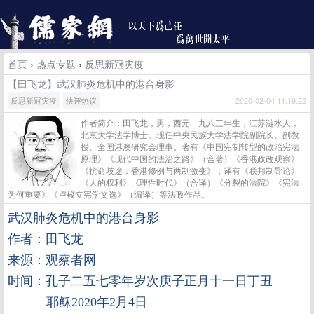
首页
›
热点专题
›
反思新冠灾疫
【田飞龙】武汉肺炎危机中的港台身影
反思新冠灾疫
快评热议
2020-02-04 11:19:22
作者简介：田飞龙，男，西元一九八三年生，江苏涟水人，
北京大学法学博士。现任中央民族大学法学院副院长、副教
授、全国港澳研究会理事。著有《中国宪制转型的政治宪法
原理》《现代中国的法治之路》（合著）《香港政改观察》
《抗命歧途：香港修例与两制激变》，译有《联邦制导论》
《人的权利》《理性时代》（合译）《分裂的法院》《宪法
为何重要》《卢梭立宪学文选》（编译）等法政作品。
武汉肺炎危机中的港台身影
作者：田飞龙
来源：观察者网
时间：孔子二五七零年岁次庚子正月十一日丁丑
耶稣2020年2月4日